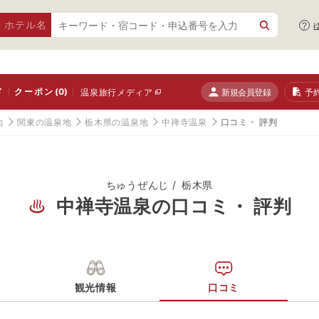
・ホテル名
ド
クーポン
(0)
新規会員登録
予
温泉旅行メディア
地
関東の温泉地
栃木県の温泉地
中禅寺温泉
口コミ・ 評判
ちゅうぜんじ
栃木県
中禅寺温泉の口コミ・ 評判
観光情報
口コミ