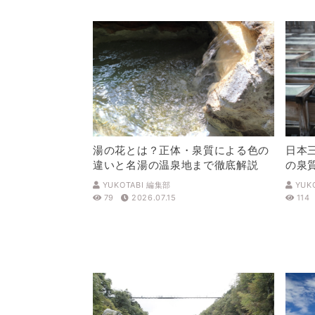
湯の花とは？正体・泉質による色の
日本
違いと名湯の温泉地まで徹底解説
の泉
解説
YUKOTABI 編集部
YUK
79
2026.07.15
114