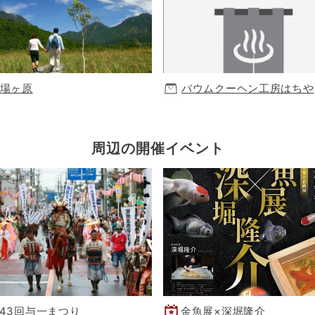
場ヶ原
バウムクーヘン工房はちや
周辺の開催イベント
43回与一まつり
金魚展×深堀隆介