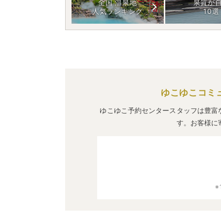
全国 温泉地
泉質が
人気ランキング
10選
ゆこゆこコミ
ゆこゆこ予約センタースタッフは豊富
す。お客様に