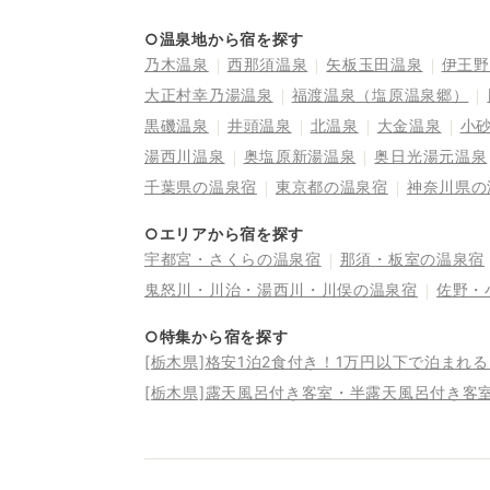
○温泉地から宿を探す
乃木温泉
西那須温泉
矢板玉田温泉
伊王野
大正村幸乃湯温泉
福渡温泉（塩原温泉郷）
黒磯温泉
井頭温泉
北温泉
大金温泉
小
湯西川温泉
奥塩原新湯温泉
奥日光湯元温泉
千葉県の温泉宿
東京都の温泉宿
神奈川県の
○エリアから宿を探す
宇都宮・さくらの温泉宿
那須・板室の温泉宿
鬼怒川・川治・湯西川・川俣の温泉宿
佐野・
○特集から宿を探す
[栃木県]格安1泊2食付き！1万円以下で泊まれ
[栃木県]露天風呂付き客室・半露天風呂付き客