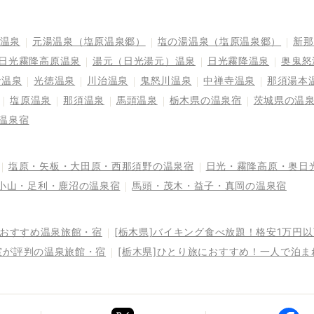
温泉
元湯温泉（塩原温泉郷）
塩の湯温泉（塩原温泉郷）
新那
日光霧降高原温泉
湯元（日光湯元）温泉
日光霧降温泉
奥鬼怒
砂温泉
光徳温泉
川治温泉
鬼怒川温泉
中禅寺温泉
那須湯本
塩原温泉
那須温泉
馬頭温泉
栃木県の温泉宿
茨城県の温
温泉宿
塩原・矢板・大田原・西那須野の温泉宿
日光・霧降高原・奥日
小山・足利・鹿沼の温泉宿
馬頭・茂木・益子・真岡の温泉宿
るおすすめ温泉旅館・宿
[栃木県]バイキング食べ放題！格安1万円
室が評判の温泉旅館・宿
[栃木県]ひとり旅におすすめ！一人で泊