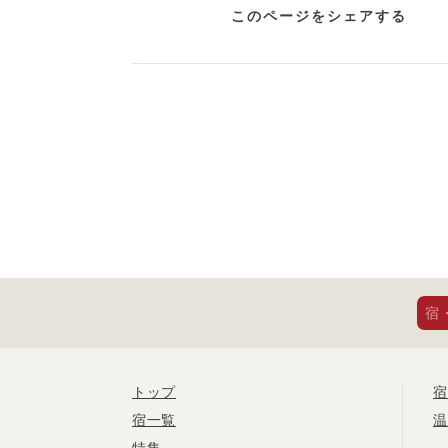
このページをシェアする
宿
トップ
宿
宿一覧
温
特集