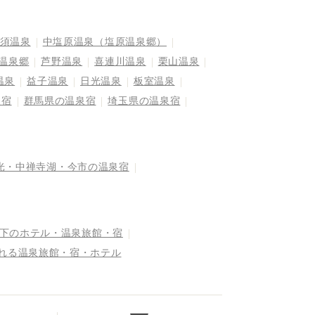
須温泉
中塩原温泉（塩原温泉郷）
温泉郷
芦野温泉
喜連川温泉
栗山温泉
温泉
益子温泉
日光温泉
板室温泉
泉宿
群馬県の温泉宿
埼玉県の温泉宿
光・中禅寺湖・今市の温泉宿
以下のホテル・温泉旅館・宿
まれる温泉旅館・宿・ホテル