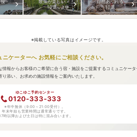
自慢
散策が楽しい
自然あふれる
10選
10選
※掲載している写真はイメージです。
ュニケーターへ
お気軽にご相談ください。
な情報からお客様のご希望に合う宿・施設をご提案するコミュニケータ
寄り添い、お求めの施設情報をご案内いたします。
ゆこゆこ予約センター
0120-333-333
※年中無休（9:00～21:00受付）。
年末年始も営業時間は通常通りです。
※17時以降および土日は特に混み合います。