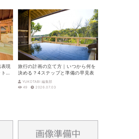
似表現
旅行の計画の立て方｜いつから何を
ットを
決める？4ステップと準備の早見表
YUKOTABI 編集部
49
2026.07.03