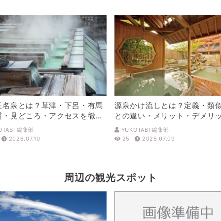
三名泉とは？草津・下呂・有馬
源泉かけ流しとは？定義・類
質・見どころ・アクセスを徹底
との違い・メリット・デメリ
解説
OTABI 編集部
YUKOTABI 編集部
2026.07.10
25
2026.07.09
周辺の観光スポット