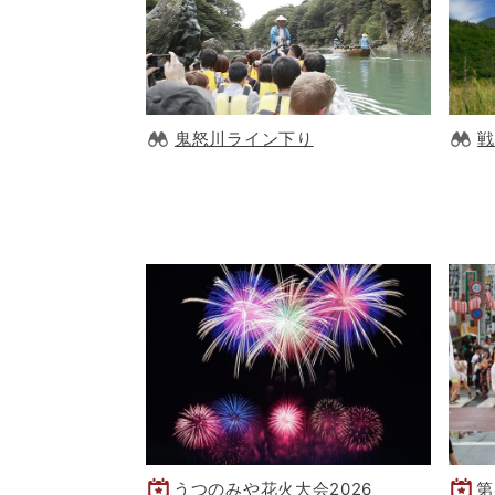
鬼怒川ライン下り
戦
うつのみや花火大会2026
第