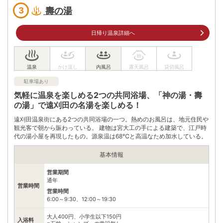
仙台駅 遠刈田温泉行 高速バス（70分）遠刈田温泉着より徒歩約
壽の湯
3
1分
駐車場
無料（10台）
日帰り温泉詳細へ
電話番号
0224342306
※ 掲載情報は変更になる場合があります。最新の内容はご利用前にご自身でお
問合せください。
※ 料金情報は税込・税抜表記が混ざっております。正しい金額はご利用前にご
駐車場あり
自身でお問合せください。
気軽に温泉を楽しめる2つの共同浴場、「神の湯・壽
の湯」で遠刈田の名湯を楽しめる！
遠刈田温泉街にある2つの共同浴場の一つ。熱めのお風呂は、地元住民や
観光客で朝から賑わっている。 建物は宮大工の手による建築で、江戸時
代の湯小屋を再現したもの。源泉温は68℃と高温なため加水している。
基本情報
営業期間
通年
営業時間
営業時間
6:00～9:30、12:00～19:30
大人400円、小学生以下150円
入浴料