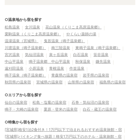
○温泉地から宿を探す
松島温泉
女川温泉
花山温泉（くりこま高原温泉郷）
栗駒温泉（くりこま高原温泉郷）
やくらい薬師の湯
温湯温泉（宮城県）
鬼首温泉（鳴子温泉郷）
川渡温泉（鳴子温泉郷）
南三陸温泉
東鳴子温泉（鳴子温泉郷）
宮沢温泉
気仙沼温泉
泉ヶ岳温泉
白石温泉
笹谷温泉
中山平温泉
鳴子温泉郷 中山平温泉
秋保温泉
鎌先温泉
遠刈田温泉
小原温泉
青根温泉
作並温泉
鳴子温泉（鳴子温泉郷）
青森県の温泉宿
岩手県の温泉宿
秋田県の温泉宿
宮城県の温泉宿
山形県の温泉宿
福島県の温泉宿
○エリアから宿を探す
仙台の温泉宿
松島・塩竈の温泉宿
石巻・気仙沼の温泉宿
鳴子・大崎の温泉宿
栗原・登米の温泉宿
白石・蔵王の温泉宿
○特集から宿を探す
[宮城県]格安1泊2食付き！1万円以下で泊まれるおすすめ温泉旅館・宿
[宮城県]バイキング食べ放題！格安1万円以下のホテル・温泉旅館・宿