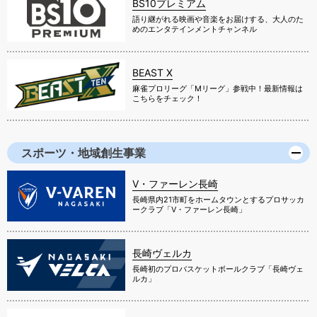
BS10プレミアム
語り継がれる映画や音楽をお届けする、大人のた
めのエンタテインメントチャンネル
BEAST X
麻雀プロリーグ「Mリーグ」参戦中！最新情報は
こちらをチェック！
スポーツ・地域創生事業
V・ファーレン長崎
長崎県内21市町をホームタウンとするプロサッカ
ークラブ「V・ファーレン長崎」
長崎ヴェルカ
長崎初のプロバスケットボールクラブ「長崎ヴェ
ルカ」