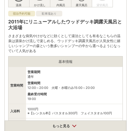
アクセス
宮城川崎ICより車で約20分
白石ICより車で約30分
宿泊予約可能
駐車場あり
公共交通機関
2011年にリニューアルしたウッドデッキ調露天風呂と
白石蔵王駅よりタクシ-約40分
大浴場
無料（40台）
駐車場
さまざまな病気やけがなどに効くとして湯治としても有名なこちらの温
※日帰りの方は「第二駐車場」のご利下さい
泉は源泉かけ流しで楽しめる、ウッドデッキ調露天風呂が人気女性に嬉
しいシャンプーの森という数多いシャンプーの中から選べるようになっ
0224872611
電話番号
※8:00～18:00
ていて人気がある
※ 掲載情報は変更になる場合があります。最新の内容はご利用前にご自身でお
基本情報
問合せください。
※ 料金情報は税込・税抜表記が混ざっております。正しい金額はご利用前にご
営業期間
自身でお問合せください。
通年
営業時間
営業時間
12:00～20:00 火曜・水曜のみ15:00～20:00
最終受付時間
19:00
1000円
入浴料
※【レンタル料】バスタオル300円 フェイスタオル100円
泉質
炭酸水素塩泉、塩化物泉、硫酸塩泉
もっと見る