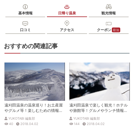
中学生以上400円 小学生200円 未就学児無料、休憩所利用（入
入浴料
浴料込）中学生以上800円 小学生400円
基本情報
日帰り温泉
観光情報
泉質
単純温泉
口コミ
アクセス
クーポン
住所
宿泊
宮城県柴田郡川崎町青根温泉9-1
車
おすすめの関連記事
アクセス
山形自動車道 宮城川崎ICより約15分
公共交通機関
JR白石蔵王駅よりバスで約60分
駐車場
無料
電話番号
0224872188
※ 掲載情報は変更になる場合があります。最新の内容はご利用前にご自身でお
問合せください。
※ 料金情報は税込・税抜表記が混ざっております。正しい金額はご利用前にご
遠刈田温泉の温泉巡り！お土産屋
遠刈田温泉で楽しく観光！ホテル
自身でお問合せください。
やグルメ等！楽しむための情報満
や旅館等！グルメやランチ情報も
載！
盛沢山！
YUKOTABI 編集部
YUKOTABI 編集部
40
2018.04.02
144
2018.04.02