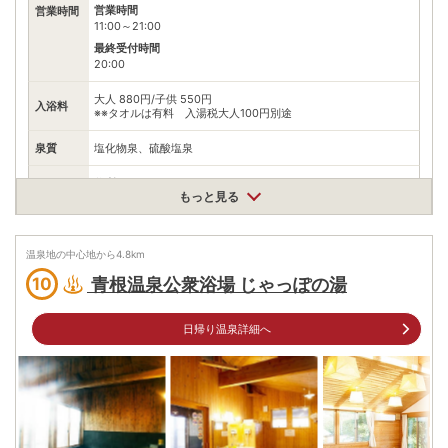
営業時間
営業時間
11:00～21:00
最終受付時間
20:00
大人 880円/子供 550円
入浴料
※※タオルは有料 入湯税大人100円別途
泉質
塩化物泉、硫酸塩泉
住所
もっと見る
宮城県蔵王町遠刈田温泉東裏30
車
アクセス
村田IC約20分
温泉地の中心地から
4.8
km
公共交通機関
青根温泉公衆浴場 じゃっぽの湯
10
仙台駅より宮城交通高速バス約70分
駐車場
無料（150台）
日帰り温泉詳細へ
電話番号
0224342211
※ 掲載情報は変更になる場合があります。最新の内容はご利用前にご自身でお
問合せください。
※ 料金情報は税込・税抜表記が混ざっております。正しい金額はご利用前にご
自身でお問合せください。