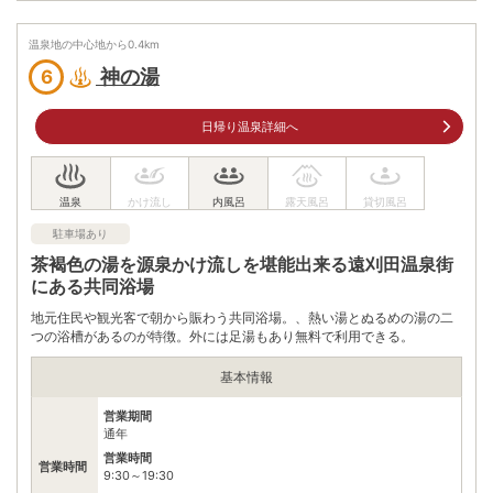
住所
宮城県蔵王町遠刈田温泉鬼石原1-1
温泉地の中心地から
0.4
km
車
神の湯
6
山形蔵王ICから 車山形自動車道約11分（約14km）
アクセス
白石ICから車約30分（約17km）
公共交通機関
日帰り温泉詳細へ
仙台駅（西口33番乗り場）
～Active Resorts 宮城蔵王（東北自動車道経由）約70分
駐車場
無料（270台）
電話番号
0224343600
駐車場あり
茶褐色の湯を源泉かけ流しを堪能出来る遠刈田温泉街
※ 掲載情報は変更になる場合があります。最新の内容はご利用前にご自身でお
にある共同浴場
問合せください。
※ 料金情報は税込・税抜表記が混ざっております。正しい金額はご利用前にご
地元住民や観光客で朝から賑わう共同浴場。、熱い湯とぬるめの湯の二
自身でお問合せください。
つの浴槽があるのが特徴。外には足湯もあり無料で利用できる。
基本情報
営業期間
通年
営業時間
営業時間
9:30～19:30