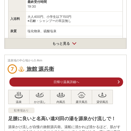
最終受付時間
19:30
大人400円、小学生以下150円
入浴料
※石鹸・シャンプーの常設無し
泉質
塩化物泉、硫酸塩泉
住所
もっと見る
宮城県蔵王町遠刈田温泉仲町32
車
アクセス
白石蔵王インターより 蔵王方面約20分
温泉地の中心地から
0.4
km
公共交通機関
旅館 源兵衛
7
仙台駅前から高速バス遠刈田温泉行き約1時間
駐車場
無料
日帰り温泉詳細へ
電話番号
0224341990
※ 掲載情報は変更になる場合があります。最新の内容はご利用前にご自身でお
問合せください。
駐車場あり
※ 料金情報は税込・税抜表記が混ざっております。正しい金額はご利用前にご
自身でお問合せください。
足腰に良いと名高い遠刈田の湯を源泉かけ流しで！
源泉かけ流しが自慢の旅館源兵衛。湯船に浸かれば浸かるほど、肌がす