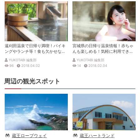
遠刈田温泉で日帰り満喫！バイキ
宮城県の日帰り温泉情報！赤ちゃ
ングやランチ等！食も欠かせな
んも楽しめる！気軽に利用でき
い！
る！
YUKOTABI 編集部
YUKOTABI 編集部
96
2018.04.02
14
2018.02.04
周辺の観光スポット
蔵王ロープウェイ
蔵王ハートランド