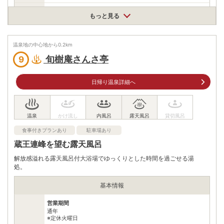
泉質
炭酸水素塩泉
もっと見る
住所
宮城県蔵王町遠刈田温泉新地東裏山43-1
温泉地の中心地から
0.2
km
車
旬樹庵さんさ亭
アクセス
9
JR東北本線(黒磯〜利府・盛岡)白石～約２5分
公共交通機関
JR仙台駅→高速バス蔵王・村田・
日帰り温泉詳細へ
遠刈田遠刈田温泉行き遠刈田温泉下車→徒歩約1０分
駐車場
無料（100台）
0224343161
電話番号
※10:00～20:00
食事付きプランあり
駐車場あり
蔵王連峰を望む露天風呂
※ 掲載情報は変更になる場合があります。最新の内容はご利用前にご自身でお
問合せください。
解放感溢れる露天風呂付大浴場でゆっくりとした時間を過ごせる湯
※ 料金情報は税込・税抜表記が混ざっております。正しい金額はご利用前にご
処。
自身でお問合せください。
基本情報
営業期間
通年
※定休火曜日