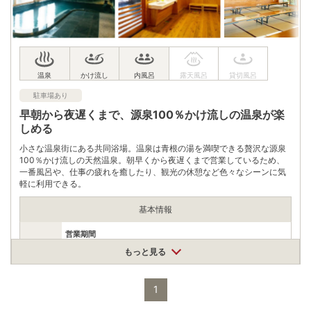
駐車場あり
早朝から夜遅くまで、源泉100％かけ流しの温泉が楽
しめる
小さな温泉街にある共同浴場。温泉は青根の湯を満喫できる贅沢な源泉
100％かけ流しの天然温泉。朝早くから夜遅くまで営業しているため、
一番風呂や、仕事の疲れを癒したり、観光の休憩など色々なシーンに気
軽に利用できる。
基本情報
営業期間
通年
もっと見る
営業時間
営業時間
6:30〜21:30
最終受付時間
1
21:00