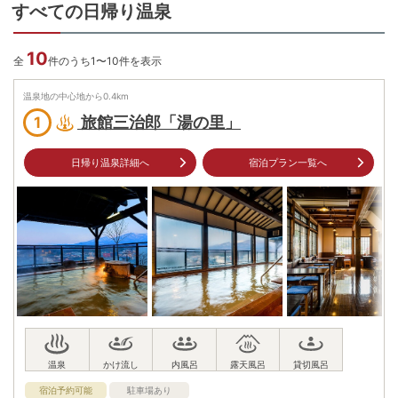
すべての日帰り温泉
10
全
件のうち1〜10件を表示
温泉地の中心地から
0.4
km
旅館三治郎「湯の里」
1
日帰り温泉詳細へ
宿泊プラン一覧へ
宿泊予約可能
駐車場あり