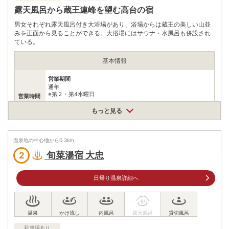
露天風呂から蔵王連峰を望む高台の宿
男女それぞれ露天風呂付き大浴場があり、浴場からは蔵王の美しい山並
みを正面から見ることができる。大浴場にはサウナ・水風呂も併設され
ている。
基本情報
営業期間
通年
※第２・第4水曜日
営業時間
営業時間
もっと見る
10:00 ～ 20:00
大人 1000 円／小人 600 円（3歳～小学生以下）
※延長料金 30 分 350 円（無料の休憩所も有り）※第 1 ・ 3 ・ 5
温泉地の中心地から
0.3
km
入浴料
水曜日と毎週木曜日は入浴料金サービスデー 大人 600 円／小人
400 円（2 時間以内）※食事処茶屋、貸切風呂またはマッサージ
旬菜湯宿 大忠
2
をご利用いただくと延長料金が2時間無料となります。
泉質
塩化物泉、硫酸塩泉
日帰り温泉詳細へ
住所
宮城県蔵王町遠刈田温泉本町3
車
JR東北新幹線白石蔵王駅からミヤコーバスアクティブリゾーツ
駐車場あり