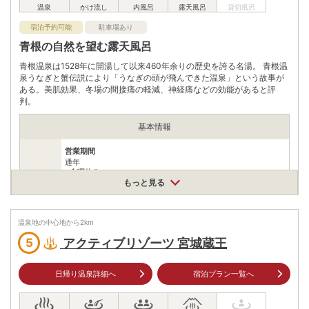
宿泊予約可能
駐車場あり
青根の自然を望む露天風呂
青根温泉は1528年に開湯して以来460年余りの歴史を誇る名湯。 青根温
泉うなぎと蟹伝説により「うなぎの頭が飛んできた温泉」という故事が
ある。美肌効果、冬場の間接痛の軽減、神経痛などの効能があると評
判。
基本情報
営業期間
通年
※金曜休み
営業時間
もっと見る
営業時間
11:00～15:00
大人中学生以上：650円 子供小学迄：325円
温泉地の中心地から
2
km
入浴料
※入湯税込、タオル・バスタオルはつきません。
アクティブリゾーツ 宮城蔵王
5
泉質
単純温泉
日帰り温泉詳細へ
宿泊プラン一覧へ
住所
宮城県柴田郡川崎町青根温泉17-2
車