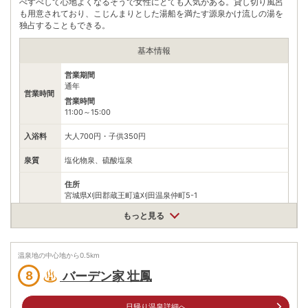
べすべして心地よくなるそうで女性にとても人気がある。貸し切り風呂
も用意されており、こじんまりとした湯船を満たす源泉かけ流しの湯を
独占することもできる。
基本情報
営業期間
通年
営業時間
営業時間
11:00～15:00
入浴料
大人700円・子供350円
泉質
塩化物泉、硫酸塩泉
住所
宮城県刈田郡蔵王町遠刈田温泉仲町5-1
車
もっと見る
白石ICより約30分
アクセス
村田ICより約30分
公共交通機関
温泉地の中心地から
0.5
km
白石蔵王駅よりﾊﾞｽに乗換、遠刈田温泉湯の町ﾊﾞｽ停より徒歩約
バーデン家 壮鳳
8
分
駐車場
無料（20台）
日帰り温泉詳細へ