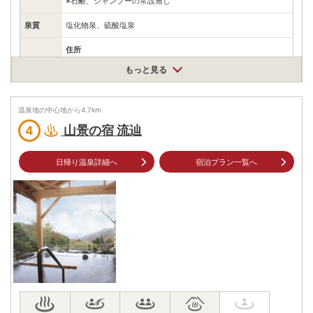
※石鹸、シャンプーの常設無し
泉質
塩化物泉、硫酸塩泉
住所
宮城県蔵王町遠刈田温泉旭町5-1
もっと見る
車
アクセス
白石蔵王インターより 蔵王方面20分
公共交通機関
温泉地の中心地から
4.7
km
仙台駅前から高速バス遠刈田温泉行き 約1時間
山景の宿 流辿
4
駐車場
無料
日帰り温泉詳細へ
宿泊プラン一覧へ
電話番号
0224341990
※ 掲載情報は変更になる場合があります。最新の内容はご利用前にご自身でお
問合せください。
※ 料金情報は税込・税抜表記が混ざっております。正しい金額はご利用前にご
自身でお問合せください。