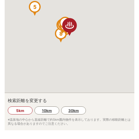
5
1
6
7
2
3
9
8
検索距離を変更する
5km
10km
30km
※温泉地の中心から直線距離で約
5km
圏内物件を表示しております。実際の移動距離とは
異なる場合がありますのでご注意ください。