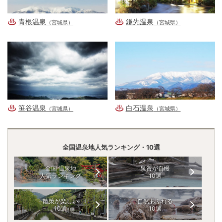
青根温泉
鎌先温泉
（宮城県）
（宮城県）
笹谷温泉
白石温泉
（宮城県）
（宮城県）
全国温泉地人気ランキング・10選
全国 温泉地
泉質が自慢
人気ランキング
10選
散策が楽しい
自然あふれる
10選
10選