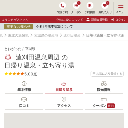
0
0
メ
メニュー
電話予約
クーポン
予約照会
お気に入り
ニ
ュ
ようこそ ゲストさん
ゆこゆこについて
新規会員登録
ログイン
ー
重要なお知らせ
令和8年熊本地震について
を
開
地
東北の温泉地
宮城県の温泉地
遠刈田温泉
日帰り温泉・立ち寄り湯
く
とおがった
宮城県
遠刈田温泉周辺 の
日帰り温泉・立ち寄り湯
5.00
点
お気に入り登録する
基本情報
日帰り温泉
観光情報
口コミ
アクセス
クーポン
宿泊