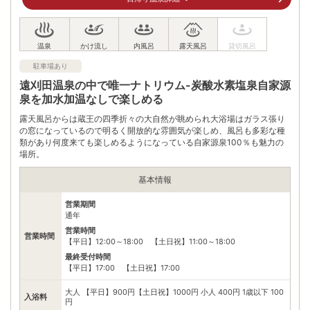
電話番号
0224342124
※ 掲載情報は変更になる場合があります。最新の内容はご利用前にご自身でお
問合せください。
※ 料金情報は税込・税抜表記が混ざっております。正しい金額はご利用前にご
駐車場あり
自身でお問合せください。
遠刈田温泉の中で唯一ナトリウム-炭酸水素塩泉自家源
泉を加水加温なしで楽しめる
露天風呂からは蔵王の四季折々の大自然が眺められ大浴場はガラス張り
の窓になっているので明るく開放的な雰囲気が楽しめ、風呂も多彩な種
類があり何度来ても楽しめるようになっている自家源泉100％も魅力の
場所。
基本情報
営業期間
通年
営業時間
営業時間
【平日】12:00～18:00 【土日祝】11:00～18:00
最終受付時間
【平日】17:00 【土日祝】17:00
大人 【平日】900円【土日祝】1000円 小人 400円 1歳以下 100
入浴料
円