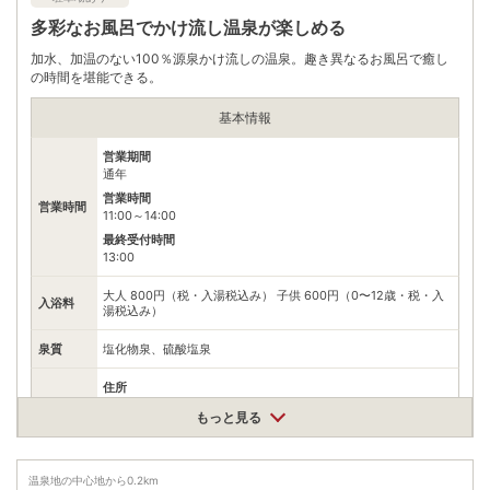
宮城蔵王行きで約50分、遠刈田温泉下車、徒歩約3分 東北自動
アクセス
多彩なお風呂でかけ流し温泉が楽しめる
車道白石ICから国道457号で約30分 村田ICから県道12号で約20
分
加水、加温のない100％源泉かけ流しの温泉。趣き異なるお風呂で癒し
公共交通機関
の時間を堪能できる。
JR東北新幹線白石蔵王駅から路線バスで約50分、遠刈田源泉湯
の町下車、徒歩約3分
基本情報
駐車場
無料（70台）
営業期間
通年
電話番号
0224342216
営業時間
営業時間
11:00～14:00
※ 掲載情報は変更になる場合があります。最新の内容はご利用前にご自身でお
問合せください。
最終受付時間
※ 料金情報は税込・税抜表記が混ざっております。正しい金額はご利用前にご
13:00
自身でお問合せください。
大人 800円（税・入湯税込み） 子供 600円（0〜12歳・税・入
入浴料
湯税込み）
泉質
塩化物泉、硫酸塩泉
住所
宮城県蔵王町遠刈田温泉旭町1
もっと見る
車
アクセス
白石ICより車で約20分
公共交通機関
温泉地の中心地から
0.2
km