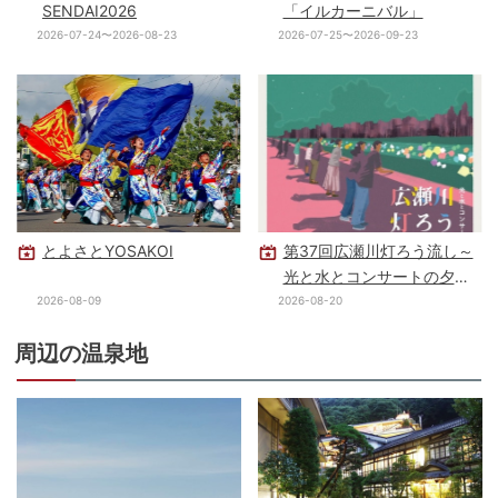
SENDAI2026
「イルカーニバル」
2026-07-24〜2026-08-23
2026-07-25〜2026-09-23
とよさとYOSAKOI
第37回広瀬川灯ろう流し～
光と水とコンサートの夕べ
～
2026-08-09
2026-08-20
周辺の温泉地