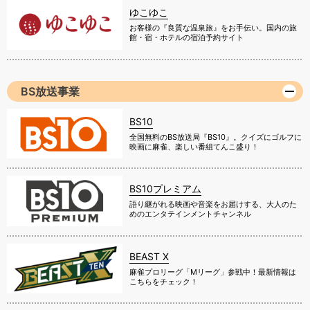
ゆこゆこ
お客様の『良質な温泉旅』をお手伝い。国内の旅
館・宿・ホテルの宿泊予約サイト
BS放送事業
BS10
全国無料のBS放送局『BS10』。クイズにゴルフに
映画に麻雀、楽しい番組てんこ盛り！
BS10プレミアム
語り継がれる映画や音楽をお届けする、大人のた
めのエンタテインメントチャンネル
BEAST X
麻雀プロリーグ「Mリーグ」参戦中！最新情報は
こちらをチェック！