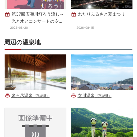
第37回広瀬川灯ろう流し～
わたりふるさと夏まつり
光と水とコンサートの夕べ
～
2026-08-20
2026-08-15
周辺の温泉地
泉ヶ岳温泉
女川温泉
（宮城県）
（宮城県）