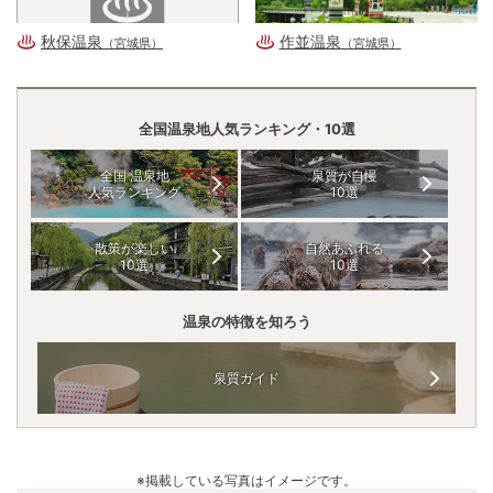
秋保温泉
作並温泉
（宮城県）
（宮城県）
全国温泉地人気ランキング・10選
全国 温泉地
泉質が自慢
人気ランキング
10選
散策が楽しい
自然あふれる
10選
10選
温泉の特徴を知ろう
泉質ガイド
※掲載している写真はイメージです。