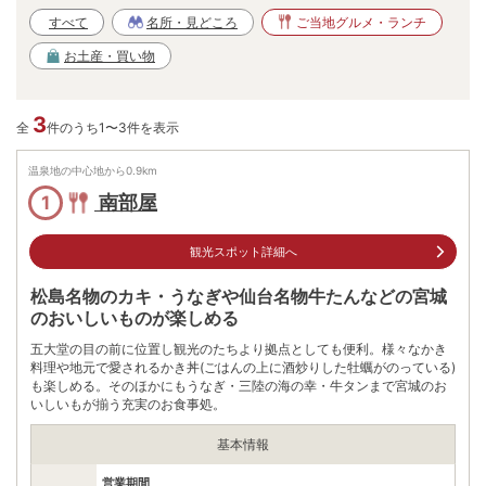
すべて
名所・見どころ
ご当地グルメ・ランチ
お土産・買い物
3
全
件のうち1〜3件を表示
温泉地の中心地から
0.9
km
南部屋
1
観光スポット詳細へ
松島名物のカキ・うなぎや仙台名物牛たんなどの宮城
のおいしいものが楽しめる
五大堂の目の前に位置し観光のたちより拠点としても便利。様々なかき
料理や地元で愛されるかき丼(ごはんの上に酒炒りした牡蠣がのっている)
も楽しめる。そのほかにもうなぎ・三陸の海の幸・牛タンまで宮城のお
いしいもが揃う充実のお食事処。
基本情報
営業期間