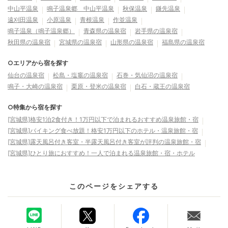
中山平温泉
鳴子温泉郷 中山平温泉
秋保温泉
鎌先温泉
遠刈田温泉
小原温泉
青根温泉
作並温泉
鳴子温泉（鳴子温泉郷）
青森県の温泉宿
岩手県の温泉宿
秋田県の温泉宿
宮城県の温泉宿
山形県の温泉宿
福島県の温泉宿
○エリアから宿を探す
仙台の温泉宿
松島・塩竈の温泉宿
石巻・気仙沼の温泉宿
鳴子・大崎の温泉宿
栗原・登米の温泉宿
白石・蔵王の温泉宿
○特集から宿を探す
[宮城県]格安1泊2食付き！1万円以下で泊まれるおすすめ温泉旅館・宿
[宮城県]バイキング食べ放題！格安1万円以下のホテル・温泉旅館・宿
[宮城県]露天風呂付き客室・半露天風呂付き客室が評判の温泉旅館・宿
[宮城県]ひとり旅におすすめ！一人で泊まれる温泉旅館・宿・ホテル
このページをシェアする