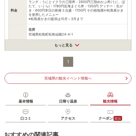
ランチ：うにとイクラの三陸丼・2600円三陸めかぶ丼(うに、ほ
たて、いくら)・1780円近海まぐろ丼・1350円 ディナー：生が
料金
き・600円本日の刺身３点盛・1700円 その他地酒や松島産かき
を使用したメニュー
※松島産かきの提供は10月～3月まで
住所
宮城県松島町松島仙随24-4-1
車
アクセス
もっと見る
松島海岸ICから国道144号経由約10分
公共交通機関
JR仙石線松島海岸駅から徒歩10分
1
駐車場
無料（4台）
宮城県の観光イベント情報へ
電話番号
02235352622
※ 掲載情報は変更になる場合があります。最新の内容はご利用前にご自身でお
問合せください。
基本情報
日帰り温泉
観光情報
※ 料金情報は税込・税抜表記が混ざっております。正しい金額はご利用前にご
自身でお問合せください。
口コミ
アクセス
クーポン
宿泊
おすすめの関連記事