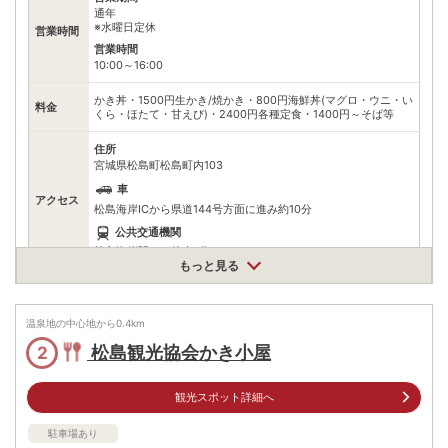
通年
※水曜日定休
営業時間
営業時間
10:00～16:00
かき丼・1500円生かき/焼かき・800円海鮮丼(マグロ・ウニ・い
料金
くら・ほたて・甘えび)・2400円各種定食・1400円～そば等
住所
宮城県松島町松島町内103
車
アクセス
松島海岸ICから県道144号方面に進み約10分
公共交通機関
松島海岸駅から徒歩7分
もっと見る
駐車場
情報なし
電話番号
0223542624
温泉地の中心地から
0.4
km
松島観光協会かき小屋
2
※ 掲載情報は変更になる場合があります。最新の内容はご利用前にご自身でお
問合せください。
※ 料金情報は税込・税抜表記が混ざっております。正しい金額はご利用前にご
観光スポット詳細へ
自身でお問合せください。
駐車場あり