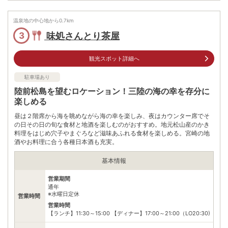
車
松島海岸ICから県道144号方面と国道45号を進み約10分
アクセス
温泉地の中心地から
0.7
km
公共交通機関
味処さんとり茶屋
3
JR松島駅から徒歩約15分
仙石線松島海岸駅から徒歩約15分程度
ホテル海風土近く
観光スポット詳細へ
駐車場
無料
駐車場あり
電話番号
0223533208
陸前松島を望むロケーション！三陸の海の幸を存分に
楽しめる
※ 掲載情報は変更になる場合があります。最新の内容はご利用前にご自身でお
問合せください。
昼は２階席から海を眺めながら海の幸を楽しみ、夜はカウンター席でそ
※ 料金情報は税込・税抜表記が混ざっております。正しい金額はご利用前にご
の日その日の旬な食材と地酒を楽しむのがおすすめ。地元松山産のかき
自身でお問合せください。
料理をはじめ穴子やまぐろなど滋味あふれる食材を楽しめる。宮崎の地
酒やお料理に合う各種日本酒も充実。
基本情報
営業期間
通年
※水曜日定休
営業時間
営業時間
【ランチ】11:30～15:00 【ディナー】17:00～21:00（LO20:30)