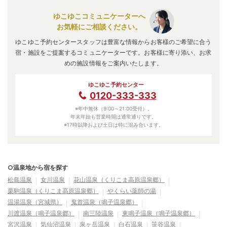
ゆこゆこコミュニケーターへ
お気軽にご相談ください。
ゆこゆこ予約センタースタッフは豊富な情報からお客様のご希望に合う
宿・施設をご提案するコミュニケーターです。お客様に寄り添い、お求
めの施設情報をご案内いたします。
ゆこゆこ予約センター
0120-333-333
※年中無休（9:00～21:00受付）。
年末年始も営業時間は通常通りです。
※17時以降および土日は特に混み合います。
○温泉地から宿を探す
松島温泉
女川温泉
花山温泉（くりこま高原温泉郷）
栗駒温泉（くりこま高原温泉郷）
やくらい薬師の湯
温湯温泉（宮城県）
鬼首温泉（鳴子温泉郷）
川渡温泉（鳴子温泉郷）
南三陸温泉
東鳴子温泉（鳴子温泉郷）
宮沢温泉
気仙沼温泉
泉ヶ岳温泉
白石温泉
笹谷温泉