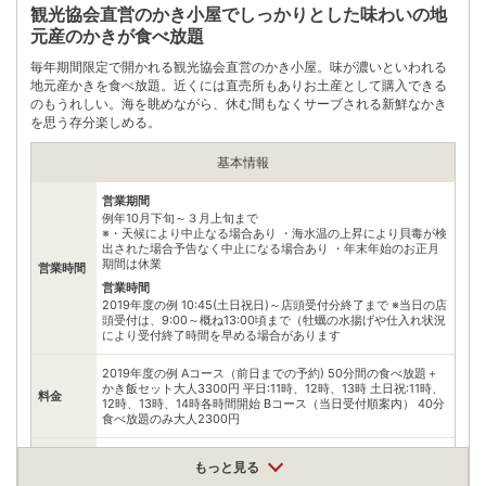
観光協会直営のかき小屋でしっかりとした味わいの地
元産のかきが食べ放題
毎年期間限定で開かれる観光協会直営のかき小屋。味が濃いといわれる
地元産かきを食べ放題。近くには直売所もありお土産として購入できる
のもうれしい。海を眺めながら、休む間もなくサーブされる新鮮なかき
を思う存分楽しめる。
基本情報
営業期間
例年10月下旬～３月上旬まで
※・天候により中止なる場合あり ・海水温の上昇により貝毒が検
出された場合予告なく中止になる場合あり ・年末年始のお正月
期間は休業
営業時間
営業時間
2019年度の例 10:45(土日祝日)～店頭受付分終了まで ※当日の店
頭受付は、9:00～概ね13:00頃まで（牡蠣の水揚げや仕入れ状況
により受付終了時間を早める場合があります
2019年度の例 Aコース（前日までの予約) 50分間の食べ放題＋
かき飯セット大人3300円 平日:11時、12時、13時 土日祝:11時、
料金
12時、13時、14時各時間開始 Bコース（当日受付順案内） 40分
食べ放題のみ大人2300円
住所
もっと見る
宮城県松島町松島東浜12-1