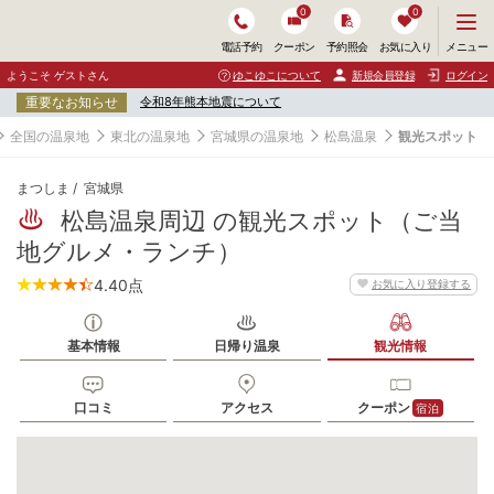
0
0
メ
メニュー
電話予約
クーポン
予約照会
お気に入り
ニ
ュ
ようこそ ゲストさん
ゆこゆこについて
新規会員登録
ログイン
ー
重要なお知らせ
令和8年熊本地震について
を
開
全国の温泉地
東北の温泉地
宮城県の温泉地
松島温泉
観光スポット
く
まつしま
宮城県
松島温泉周辺 の観光スポット（ご当
地グルメ・ランチ）
4.40
点
お気に入り登録する
基本情報
日帰り温泉
観光情報
口コミ
アクセス
クーポン
宿泊