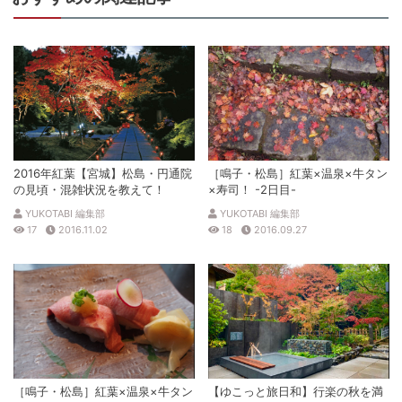
2016年紅葉【宮城】松島・円通院
［鳴子・松島］紅葉×温泉×牛タン
の見頃・混雑状況を教えて！
×寿司！ -2日目-
YUKOTABI 編集部
YUKOTABI 編集部
17
2016.11.02
18
2016.09.27
［鳴子・松島］紅葉×温泉×牛タン
【ゆこっと旅日和】行楽の秋を満