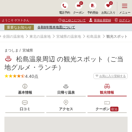
0
0
メ
メニュー
電話予約
クーポン
予約照会
お気に入り
ニ
ュ
ようこそ ゲストさん
ゆこゆこについて
新規会員登録
ログイン
ー
重要なお知らせ
令和8年熊本地震について
を
開
全国の温泉地
東北の温泉地
宮城県の温泉地
松島温泉
観光スポット
く
まつしま
宮城県
松島温泉周辺 の観光スポット（ご当
地グルメ・ランチ）
4.40
点
お気に入り登録する
基本情報
日帰り温泉
観光情報
口コミ
アクセス
クーポン
宿泊