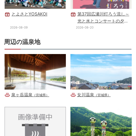
とよさとYOSAKOI
第37回広瀬川灯ろう流し～
光と水とコンサートの夕べ
～
2026-08-09
2026-08-20
周辺の温泉地
泉ヶ岳温泉
女川温泉
（宮城県）
（宮城県）