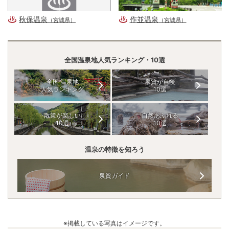
秋保温泉
作並温泉
（宮城県）
（宮城県）
全国温泉地人気ランキング・10選
全国 温泉地
泉質が自慢
人気ランキング
10選
散策が楽しい
自然あふれる
10選
10選
温泉の特徴を知ろう
泉質ガイド
※掲載している写真はイメージです。