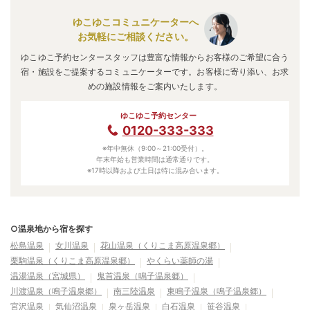
ゆこゆこコミュニケーターへ
お気軽にご相談ください。
ゆこゆこ予約センタースタッフは豊富な情報からお客様のご希望に合う
宿・施設をご提案するコミュニケーターです。お客様に寄り添い、お求
めの施設情報をご案内いたします。
ゆこゆこ予約センター
0120-333-333
※年中無休（9:00～21:00受付）。
年末年始も営業時間は通常通りです。
※17時以降および土日は特に混み合います。
○温泉地から宿を探す
松島温泉
女川温泉
花山温泉（くりこま高原温泉郷）
栗駒温泉（くりこま高原温泉郷）
やくらい薬師の湯
温湯温泉（宮城県）
鬼首温泉（鳴子温泉郷）
川渡温泉（鳴子温泉郷）
南三陸温泉
東鳴子温泉（鳴子温泉郷）
宮沢温泉
気仙沼温泉
泉ヶ岳温泉
白石温泉
笹谷温泉