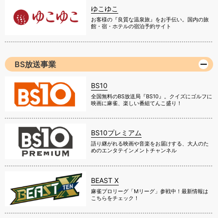
ゆこゆこ
お客様の『良質な温泉旅』をお手伝い。国内の旅
館・宿・ホテルの宿泊予約サイト
BS放送事業
BS10
全国無料のBS放送局『BS10』。クイズにゴルフに
映画に麻雀、楽しい番組てんこ盛り！
BS10プレミアム
語り継がれる映画や音楽をお届けする、大人のた
めのエンタテインメントチャンネル
BEAST X
麻雀プロリーグ「Mリーグ」参戦中！最新情報は
こちらをチェック！