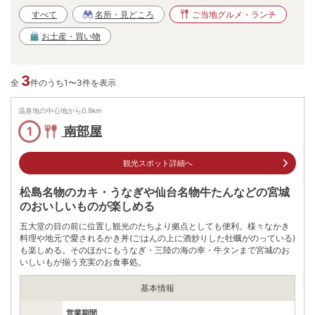
すべて
名所・見どころ
ご当地グルメ・ランチ
お土産・買い物
3
全
件のうち1〜3件を表示
温泉地の中心地から
0.9
km
南部屋
1
観光スポット詳細へ
松島名物のカキ・うなぎや仙台名物牛たんなどの宮城
のおいしいものが楽しめる
五大堂の目の前に位置し観光のたちより拠点としても便利。様々なかき
料理や地元で愛されるかき丼(ごはんの上に酒炒りした牡蠣がのっている)
も楽しめる。そのほかにもうなぎ・三陸の海の幸・牛タンまで宮城のお
いしいもが揃う充実のお食事処。
基本情報
営業期間