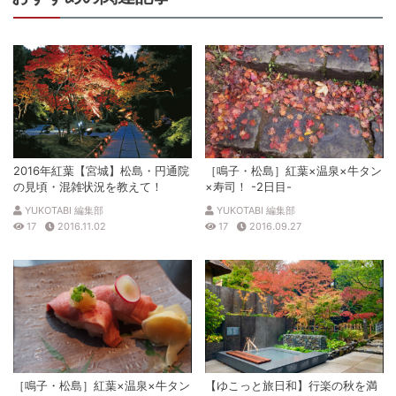
2016年紅葉【宮城】松島・円通院
［鳴子・松島］紅葉×温泉×牛タン
の見頃・混雑状況を教えて！
×寿司！ -2日目-
YUKOTABI 編集部
YUKOTABI 編集部
17
2016.11.02
17
2016.09.27
［鳴子・松島］紅葉×温泉×牛タン
【ゆこっと旅日和】行楽の秋を満