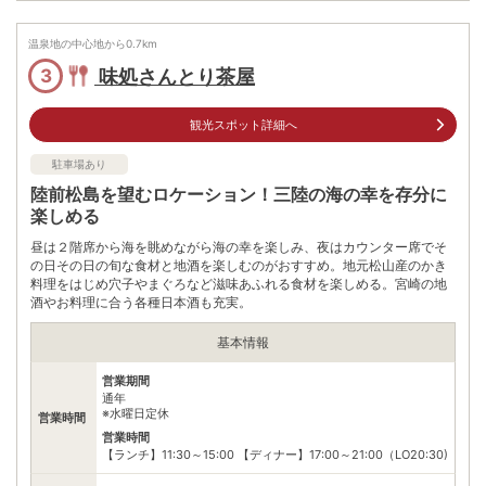
車
松島海岸ICから県道144号方面と国道45号を進み約10分
アクセス
温泉地の中心地から
0.7
km
公共交通機関
味処さんとり茶屋
3
JR松島駅から徒歩約15分
仙石線松島海岸駅から徒歩約15分程度
ホテル海風土近く
観光スポット詳細へ
駐車場
無料
駐車場あり
電話番号
0223533208
陸前松島を望むロケーション！三陸の海の幸を存分に
楽しめる
※ 掲載情報は変更になる場合があります。最新の内容はご利用前にご自身でお
問合せください。
昼は２階席から海を眺めながら海の幸を楽しみ、夜はカウンター席でそ
※ 料金情報は税込・税抜表記が混ざっております。正しい金額はご利用前にご
の日その日の旬な食材と地酒を楽しむのがおすすめ。地元松山産のかき
自身でお問合せください。
料理をはじめ穴子やまぐろなど滋味あふれる食材を楽しめる。宮崎の地
酒やお料理に合う各種日本酒も充実。
基本情報
営業期間
通年
※水曜日定休
営業時間
営業時間
【ランチ】11:30～15:00 【ディナー】17:00～21:00（LO20:30)