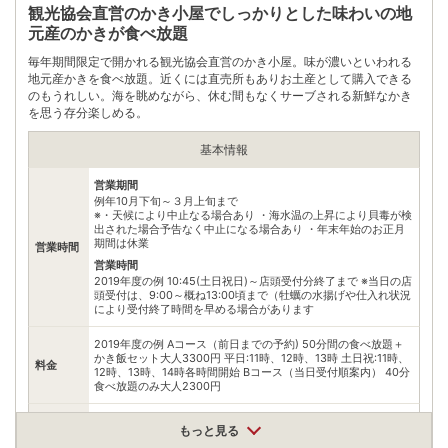
観光協会直営のかき小屋でしっかりとした味わいの地
元産のかきが食べ放題
毎年期間限定で開かれる観光協会直営のかき小屋。味が濃いといわれる
地元産かきを食べ放題。近くには直売所もありお土産として購入できる
のもうれしい。海を眺めながら、休む間もなくサーブされる新鮮なかき
を思う存分楽しめる。
基本情報
営業期間
例年10月下旬～３月上旬まで
※・天候により中止なる場合あり ・海水温の上昇により貝毒が検
出された場合予告なく中止になる場合あり ・年末年始のお正月
期間は休業
営業時間
営業時間
2019年度の例 10:45(土日祝日)～店頭受付分終了まで ※当日の店
頭受付は、9:00～概ね13:00頃まで（牡蠣の水揚げや仕入れ状況
により受付終了時間を早める場合があります
2019年度の例 Aコース（前日までの予約) 50分間の食べ放題＋
かき飯セット大人3300円 平日:11時、12時、13時 土日祝:11時、
料金
12時、13時、14時各時間開始 Bコース（当日受付順案内） 40分
食べ放題のみ大人2300円
住所
もっと見る
宮城県松島町松島東浜12-1