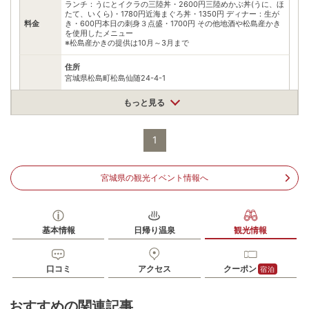
ランチ：うにとイクラの三陸丼・2600円三陸めかぶ丼(うに、ほ
たて、いくら)・1780円近海まぐろ丼・1350円 ディナー：生が
料金
き・600円本日の刺身３点盛・1700円 その他地酒や松島産かき
を使用したメニュー
※松島産かきの提供は10月～3月まで
住所
宮城県松島町松島仙随24-4-1
車
アクセス
もっと見る
松島海岸ICから国道144号経由約10分
公共交通機関
JR仙石線松島海岸駅から徒歩10分
1
駐車場
無料（4台）
宮城県の観光イベント情報へ
電話番号
02235352622
※ 掲載情報は変更になる場合があります。最新の内容はご利用前にご自身でお
問合せください。
基本情報
日帰り温泉
観光情報
※ 料金情報は税込・税抜表記が混ざっております。正しい金額はご利用前にご
自身でお問合せください。
口コミ
アクセス
クーポン
宿泊
おすすめの関連記事