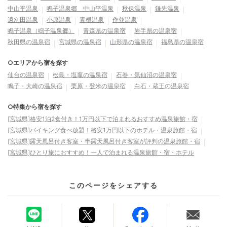
中山平温泉
鳴子温泉郷 中山平温泉
秋保温泉
鎌先温泉
遠刈田温泉
小原温泉
青根温泉
作並温泉
鳴子温泉（鳴子温泉郷）
青森県の温泉宿
岩手県の温泉宿
秋田県の温泉宿
宮城県の温泉宿
山形県の温泉宿
福島県の温泉宿
○エリアから宿を探す
仙台の温泉宿
松島・塩竈の温泉宿
石巻・気仙沼の温泉宿
鳴子・大崎の温泉宿
栗原・登米の温泉宿
白石・蔵王の温泉宿
○特集から宿を探す
[宮城県]格安1泊2食付き！1万円以下で泊まれるおすすめ温泉旅館・宿
[宮城県]バイキング食べ放題！格安1万円以下のホテル・温泉旅館・宿
[宮城県]露天風呂付き客室・半露天風呂付き客室が評判の温泉旅館・宿
[宮城県]ひとり旅におすすめ！一人で泊まれる温泉旅館・宿・ホテル
このページをシェアする