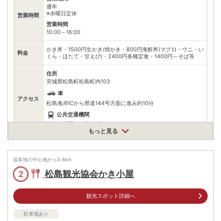
通年
※水曜日定休
営業時間
営業時間
10:00～16:00
かき丼・1500円生かき/焼かき・800円海鮮丼(マグロ・ウニ・い
料金
くら・ほたて・甘えび)・2400円各種定食・1400円～そば等
住所
宮城県松島町松島町内103
車
アクセス
松島海岸ICから県道144号方面に進み約10分
公共交通機関
松島海岸駅から徒歩7分
もっと見る
駐車場
情報なし
電話番号
0223542624
温泉地の中心地から
0.4
km
松島観光協会かき小屋
2
※ 掲載情報は変更になる場合があります。最新の内容はご利用前にご自身でお
問合せください。
※ 料金情報は税込・税抜表記が混ざっております。正しい金額はご利用前にご
観光スポット詳細へ
自身でお問合せください。
駐車場あり