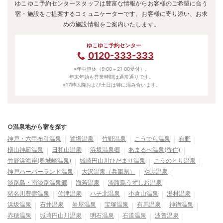
ゆこゆこ予約センタースタッフは豊富な情報からお客様のご希望に合う
宿・施設をご提案するコミュニケーターです。お客様に寄り添い、お求
めの施設情報をご案内いたします。
ゆこゆこ予約センター
0120-333-333
※年中無休（9:00～21:00受付）。
年末年始も営業時間は通常通りです。
※17時以降および土日は特に混み合います。
○温泉地から宿を探す
神戸・六甲布引温泉
置塩温泉
竹野温泉
こうでら温泉
有野
槇山神籬温泉
日和山温泉
浜坂温泉郷
あまるべ温泉(香住)
竹野浜海岸(奥城崎温泉)
城崎円山川ひだまり温泉
こうのとり温泉
神戸ハーバーランド温泉
大沢温泉（兵庫県）
やぶ温泉
淡路島・南淡路温泉郷
海若温泉
淡路島うずしお温泉
猪名川豊壽温泉
佐津温泉
ハチ北温泉
小倉山温泉
湯村温泉
浜坂温泉
石井温泉
岩屋温泉
宝塚温泉
有馬温泉
神鍋温泉
赤穂温泉
城崎円山川温泉
明石温泉
石道温泉
波賀温泉