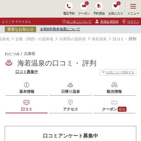
0
0
メ
メニュー
電話予約
クーポン
予約照会
お気に入り
ニ
ュ
ようこそ ゲストさん
ゆこゆこについて
新規会員登録
ログイン
ー
重要なお知らせ
令和8年熊本地震について
を
開
温泉地
近畿（関西）の温泉地
兵庫県の温泉地
海若温泉
口コミ・ 評判
く
わたつみ
兵庫県
海若温泉の口コミ・ 評判
口コミ募集中
お気に入り登録する
基本情報
日帰り温泉
観光情報
口コミ
アクセス
クーポン
宿泊
口コミアンケート募集中