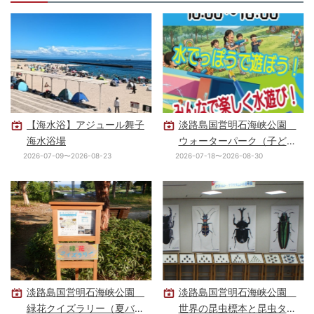
【海水浴】アジュール舞子
淡路島国営明石海峡公園
海水浴場
ウォーターパーク（子ども
の水遊び場）
2026-07-09〜2026-08-23
2026-07-18〜2026-08-30
淡路島国営明石海峡公園
淡路島国営明石海峡公園
緑花クイズラリー（夏バー
世界の昆虫標本と昆虫タペ