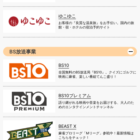
ゆこゆこ
お客様の『良質な温泉旅』をお手伝い。国内の旅
館・宿・ホテルの宿泊予約サイト
BS放送事業
BS10
全国無料のBS放送局『BS10』。クイズにゴルフに
映画に麻雀、楽しい番組てんこ盛り！
BS10プレミアム
語り継がれる映画や音楽をお届けする、大人のた
めのエンタテインメントチャンネル
BEAST X
麻雀プロリーグ「Mリーグ」参戦中！最新情報は
こちらをチェック！