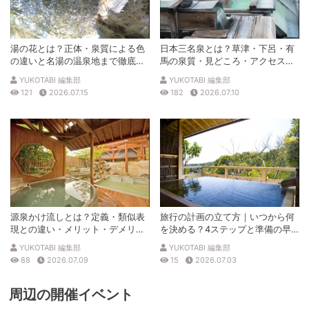
湯の花とは？正体・泉質による色
日本三名泉とは？草津・下呂・有
の違いと名湯の温泉地まで徹底解
馬の泉質・見どころ・アクセスを
説
徹底解説
YUKOTABI 編集部
YUKOTABI 編集部
121
2026.07.15
182
2026.07.10
源泉かけ流しとは？定義・類似表
旅行の計画の立て方｜いつから何
現との違い・メリット・デメリッ
を決める？4ステップと準備の早
トを解説
見表
YUKOTABI 編集部
YUKOTABI 編集部
88
2026.07.09
15
2026.07.03
周辺の開催イベント