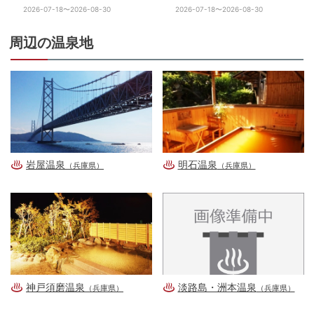
ジョン）
ストリーの展示
2026-07-18〜2026-08-30
2026-07-18〜2026-08-30
周辺の温泉地
岩屋温泉
明石温泉
（兵庫県）
（兵庫県）
神戸須磨温泉
淡路島・洲本温泉
（兵庫県）
（兵庫県）