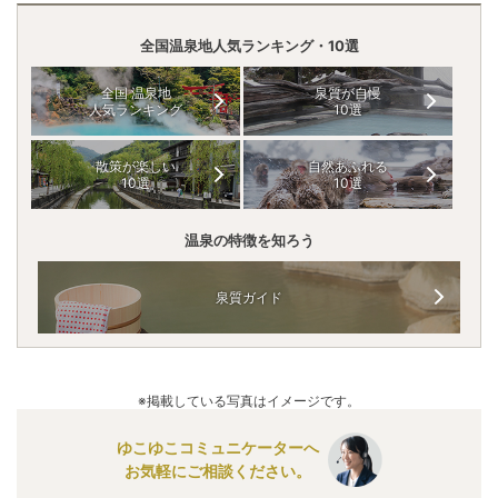
全国温泉地人気ランキング・10選
全国 温泉地
泉質が自慢
人気ランキング
10選
散策が楽しい
自然あふれる
10選
10選
温泉の特徴を知ろう
泉質ガイド
※掲載している写真はイメージです。
ゆこゆこコミュニケーターへ
お気軽にご相談ください。