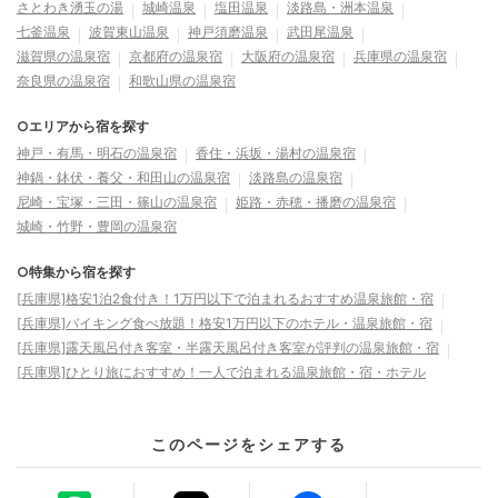
さとわき湧玉の湯
城崎温泉
塩田温泉
淡路島・洲本温泉
七釜温泉
波賀東山温泉
神戸須磨温泉
武田尾温泉
滋賀県の温泉宿
京都府の温泉宿
大阪府の温泉宿
兵庫県の温泉宿
奈良県の温泉宿
和歌山県の温泉宿
○エリアから宿を探す
神戸・有馬・明石の温泉宿
香住・浜坂・湯村の温泉宿
神鍋・鉢伏・養父・和田山の温泉宿
淡路島の温泉宿
尼崎・宝塚・三田・篠山の温泉宿
姫路・赤穂・播磨の温泉宿
城崎・竹野・豊岡の温泉宿
○特集から宿を探す
[兵庫県]格安1泊2食付き！1万円以下で泊まれるおすすめ温泉旅館・宿
[兵庫県]バイキング食べ放題！格安1万円以下のホテル・温泉旅館・宿
[兵庫県]露天風呂付き客室・半露天風呂付き客室が評判の温泉旅館・宿
[兵庫県]ひとり旅におすすめ！一人で泊まれる温泉旅館・宿・ホテル
このページをシェアする