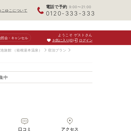
電話で予約
9:00〜21:00
ゆこゆこについて
0120-333-333
ようこそ ゲストさん
約照会
・キャンセル
お気に入り
0
ログイン
吉池旅館
（箱根湯本温泉）
宿泊プラン
集中
口コミ
アクセス