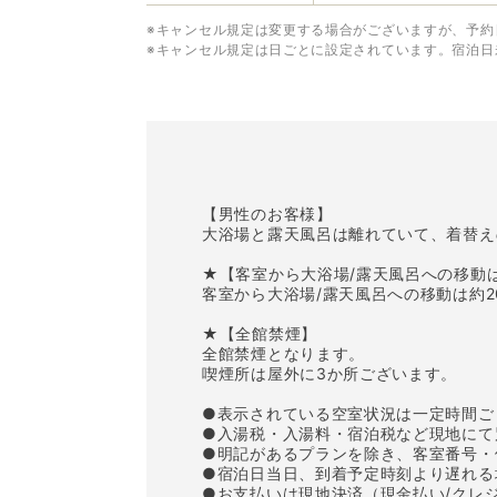
※キャンセル規定は変更する場合がございますが、予約
※キャンセル規定は日ごとに設定されています。宿泊日
【男性のお客様】
大浴場と露天風呂は離れていて、着替え
★【客室から大浴場/露天風呂への移動
客室から大浴場/露天風呂への移動は約
★【全館禁煙】
全館禁煙となります。
喫煙所は屋外に3か所ございます。
●表示されている空室状況は一定時間ご
●入湯税・入湯料・宿泊税など現地にて
●明記があるプランを除き、客室番号・
●宿泊日当日、到着予定時刻より遅れる
●お支払いは現地決済（現金払い/クレ