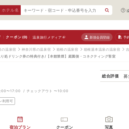
・ホテル名
ド
クーポン
(0)
新規会員登録
予
温泉旅行メディア
根の温泉宿
神奈川県の温泉宿
箱根の温泉宿
箱根湯本温泉の温泉宿
上り処ドリンク券の特典付き/【本館禁煙】庭園側・コネクティング客室
募
総合評価
00〜17:00
チェックアウト 〜10:00
ン利用可
宿泊プラン
クーポン
写真