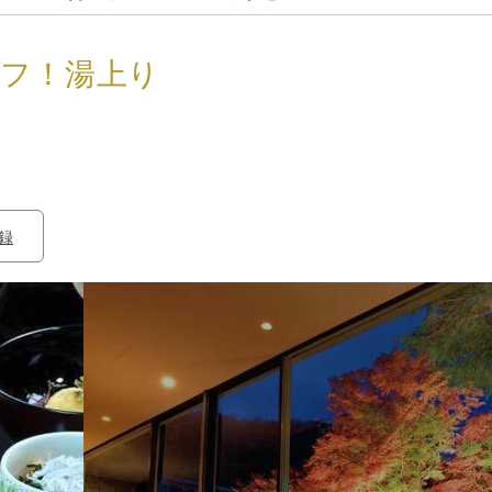
オフ！湯上り
録