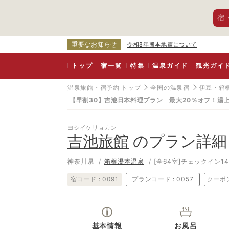
宿
重要なお知らせ
令和8年熊本地震について
トップ
宿一覧
特集
温泉ガイド
観光ガイ
温泉旅館・宿予約 トップ
全国の温泉宿
伊豆・箱
【早割30】吉池日本料理プラン 最大20％オフ！湯
ヨシイケリョカン
吉池旅館
のプラン詳細
神奈川県
箱根湯本温泉
[全64室]
チェックイン14:
宿コード :
0091
プランコード :
0057
クーポ
基本情報
お風呂