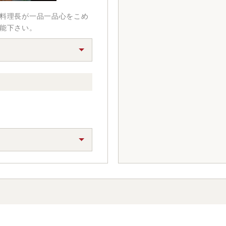
 料理長が一品一品心をこめ
堪能下さい。