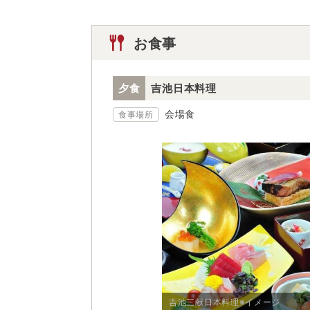
お食事
夕食
吉池日本料理
会場食
食事場所
吉池三献日本料理※イメージ