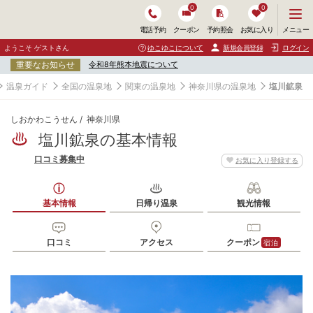
0
0
メ
メニュー
電話予約
クーポン
予約照会
お気に入り
ニ
ュ
ようこそ ゲストさん
ゆこゆこについて
新規会員登録
ログイン
ー
重要なお知らせ
令和8年熊本地震について
を
開
温泉ガイド
全国の温泉地
関東の温泉地
神奈川県の温泉地
塩川鉱泉
く
しおかわこうせん
神奈川県
塩川鉱泉の基本情報
口コミ募集中
お気に入り登録する
基本情報
日帰り温泉
観光情報
口コミ
アクセス
クーポン
宿泊