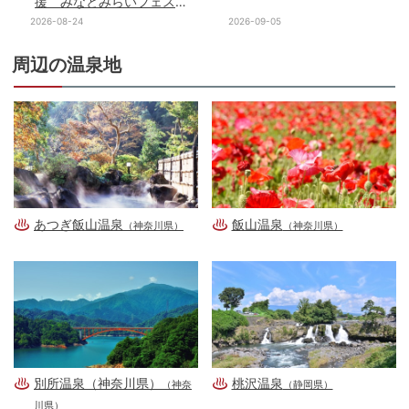
援 みなとみらいフェステ
ィバル
2026-08-24
2026-09-05
周辺の温泉地
あつぎ飯山温泉
飯山温泉
（神奈川県）
（神奈川県）
別所温泉（神奈川県）
桃沢温泉
（神奈
（静岡県）
川県）