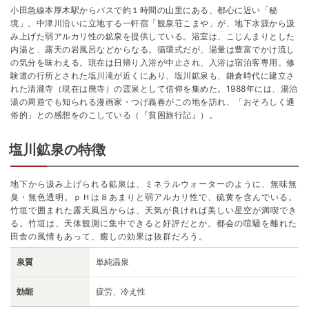
小田急線本厚木駅からバスで約１時間の山里にある、都心に近い「秘
境」。中津川沿いに立地する一軒宿「観泉荘こまや」が、地下水源から汲
み上げた弱アルカリ性の鉱泉を提供している。浴室は、こじんまりとした
内湯と、露天の岩風呂などからなる。循環式だが、湯量は豊富でかけ流し
の気分を味わえる。現在は日帰り入浴が中止され、入浴は宿泊客専用。修
験道の行所とされた塩川滝が近くにあり、塩川鉱泉も、鎌倉時代に建立さ
れた清瀧寺（現在は廃寺）の霊泉として信仰を集めた。1988年には、湯治
湯の周遊でも知られる漫画家・つげ義春がこの地を訪れ、「おそろしく通
俗的」との感想をのこしている（『貧困旅行記』）。
塩川鉱泉の特徴
地下から汲み上げられる鉱泉は、ミネラルウォーターのように、無味無
臭・無色透明。ｐＨは８あまりと弱アルカリ性で、硫黄を含んでいる。
竹垣で囲まれた露天風呂からは、天気が良ければ美しい星空が満喫でき
る。竹垣は、天体観測に集中できると好評だとか。都会の喧騒を離れた
田舎の風情もあって、癒しの効果は抜群だろう。
泉質
単純温泉
効能
疲労、冷え性