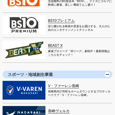
全国無料のBS放送局『BS10』。クイズにゴルフに
映画に麻雀、楽しい番組てんこ盛り！
BS10プレミアム
語り継がれる映画や音楽をお届けする、大人のた
めのエンタテインメントチャンネル
BEAST X
麻雀プロリーグ「Mリーグ」参戦中！最新情報は
こちらをチェック！
スポーツ・地域創生事業
V・ファーレン長崎
長崎県内21市町をホームタウンとするプロサッカ
ークラブ「V・ファーレン長崎」
長崎ヴェルカ