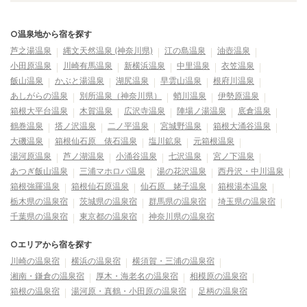
○温泉地から宿を探す
芦之湯温泉
縄文天然温泉 (神奈川県)
江の島温泉
油壺温泉
小田原温泉
川崎有馬温泉
新横浜温泉
中里温泉
衣笠温泉
飯山温泉
かぶと湯温泉
湖尻温泉
早雲山温泉
根府川温泉
あしがらの温泉
別所温泉（神奈川県）
蛸川温泉
伊勢原温泉
箱根大平台温泉
木賀温泉
広沢寺温泉
陣場ノ湯温泉
底倉温泉
鶴巻温泉
塔ノ沢温泉
二ノ平温泉
宮城野温泉
箱根大涌谷温泉
大磯温泉
箱根仙石原 俵石温泉
塩川鉱泉
元箱根温泉
湯河原温泉
芦ノ湖温泉
小涌谷温泉
七沢温泉
宮ノ下温泉
あつぎ飯山温泉
三浦マホロバ温泉
湯の花沢温泉
西丹沢・中川温泉
箱根強羅温泉
箱根仙石原温泉
仙石原 姥子温泉
箱根湯本温泉
栃木県の温泉宿
茨城県の温泉宿
群馬県の温泉宿
埼玉県の温泉宿
千葉県の温泉宿
東京都の温泉宿
神奈川県の温泉宿
○エリアから宿を探す
川崎の温泉宿
横浜の温泉宿
横須賀・三浦の温泉宿
湘南・鎌倉の温泉宿
厚木・海老名の温泉宿
相模原の温泉宿
箱根の温泉宿
湯河原・真鶴・小田原の温泉宿
足柄の温泉宿