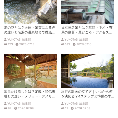
湯の花とは？正体・泉質による色
日本三名泉とは？草津・下呂・有
の違いと名湯の温泉地まで徹底解
馬の泉質・見どころ・アクセスを
説
徹底解説
YUKOTABI 編集部
YUKOTABI 編集部
123
2026.07.15
183
2026.07.10
源泉かけ流しとは？定義・類似表
旅行の計画の立て方｜いつから何
現との違い・メリット・デメリッ
を決める？4ステップと準備の早
トを解説
見表
YUKOTABI 編集部
YUKOTABI 編集部
92
2026.07.09
19
2026.07.03