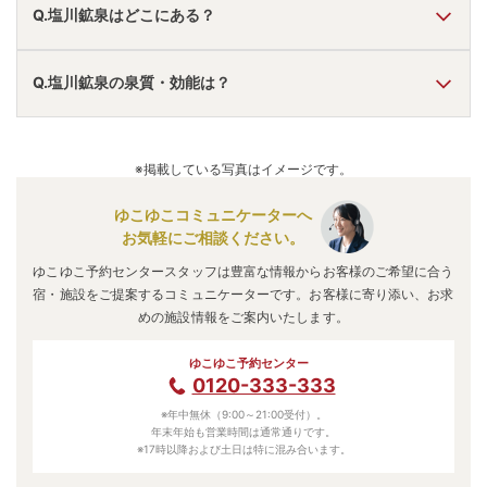
Q.塩川鉱泉はどこにある？
A.
塩川鉱泉
は、
神奈川県愛甲郡相川町半原914
にあります。
Q.塩川鉱泉の泉質・効能は？
車でお越しの方は、東名高速道路厚木ICから車で約30分。
電車でお越しの方は、小田急線本厚木駅からバスで約1時
間。
A.
泉質は
単純温泉
などで、効能は
疲労、冷え性
などと言われ
塩川鉱泉
のアクセス情報の詳細は
こちら
。
ています。
※掲載している写真はイメージです。
ゆこゆこコミュニケーターへ
お気軽にご相談ください。
ゆこゆこ予約センタースタッフは豊富な情報からお客様のご希望に合う
宿・施設をご提案するコミュニケーターです。お客様に寄り添い、お求
めの施設情報をご案内いたします。
ゆこゆこ予約センター
0120-333-333
※年中無休（9:00～21:00受付）。
年末年始も営業時間は通常通りです。
※17時以降および土日は特に混み合います。