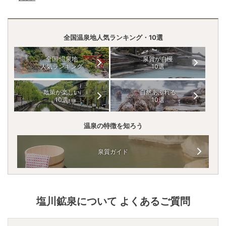
全国温泉地人気ランキング・10選
全国 温泉地
泉質が自慢
人気ランキング
10選
散策が楽しい
自然あふれる
10選
10選
温泉の特徴を知ろう
泉質ガイド
塩川鉱泉
について よくあるご質問