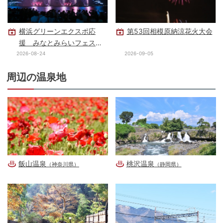
横浜グリーンエクスポ応
第53回相模原納涼花火大会
援 みなとみらいフェステ
ィバル
2026-08-24
2026-09-05
周辺の温泉地
飯山温泉
桃沢温泉
（神奈川県）
（静岡県）