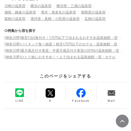
川崎の温泉宿
横浜の温泉宿
横須賀・三浦の温泉宿
湘南・鎌倉の温泉宿
厚木・海老名の温泉宿
相模原の温泉宿
箱根の温泉宿
湯河原・真鶴・小田原の温泉宿
足柄の温泉宿
○特集から宿を探す
[神奈川県]格安1泊2食付き！1万円以下で泊まれるおすすめ温泉旅館・宿
[神奈川県]バイキング食べ放題！格安1万円以下のホテル・温泉旅館・宿
[神奈川県]露天風呂付き客室・半露天風呂付き客室が評判の温泉旅館・宿
[神奈川県]ひとり旅におすすめ！一人で泊まれる温泉旅館・宿・ホテル
このページをシェアする
LINE
X
Facebook
Mail