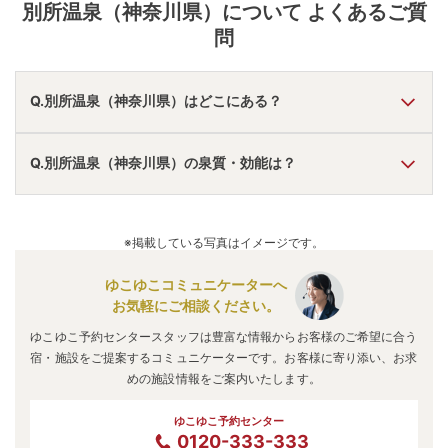
別所温泉（神奈川県）
について よくあるご質
問
Q.別所温泉（神奈川県）はどこにある？
A.
別所温泉（神奈川県）
は、
神奈川県愛甲郡清川村煤ヶ谷
Q.別所温泉（神奈川県）の泉質・効能は？
1570
にあります。
車でお越しの方は、厚木ICから車で約30分。
電車でお越しの方は、本厚木駅から上煤ヶ谷行もしくは宮
A.
泉質は
単純温泉、硫黄泉
などで、効能は
高血圧、皮膚病、
ヶ瀬行のバスに約40分乗車、別所温泉入口で下車。
美肌
などと言われています。
※掲載している写真はイメージです。
別所温泉（神奈川県）
のアクセス情報の詳細は
こちら
。
ゆこゆこコミュニケーターへ
お気軽にご相談ください。
ゆこゆこ予約センタースタッフは豊富な情報からお客様のご希望に合う
宿・施設をご提案するコミュニケーターです。お客様に寄り添い、お求
めの施設情報をご案内いたします。
ゆこゆこ予約センター
0120-333-333