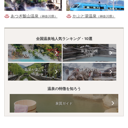
あつぎ飯山温泉
かぶと湯温泉
（神奈川県）
（神奈川県）
全国温泉地人気ランキング・10選
全国 温泉地
泉質が自慢
人気ランキング
10選
散策が楽しい
自然あふれる
10選
10選
温泉の特徴を知ろう
泉質ガイド