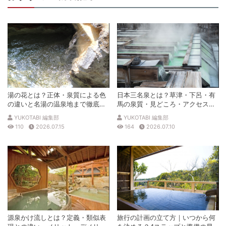
湯の花とは？正体・泉質による色
日本三名泉とは？草津・下呂・有
の違いと名湯の温泉地まで徹底解
馬の泉質・見どころ・アクセスを
説
徹底解説
YUKOTABI 編集部
YUKOTABI 編集部
110
2026.07.15
164
2026.07.10
源泉かけ流しとは？定義・類似表
旅行の計画の立て方｜いつから何