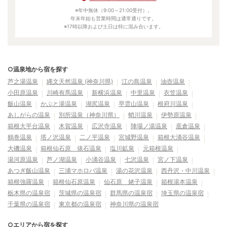
※年中無休（9:00～21:00受付）。
年末年始も営業時間は通常通りです。
※17時以降および土日は特に混み合います。
○温泉地から宿を探す
芦之湯温泉
縄文天然温泉 (神奈川県)
江の島温泉
油壺温泉
小田原温泉
川崎有馬温泉
新横浜温泉
中里温泉
衣笠温泉
飯山温泉
かぶと湯温泉
湖尻温泉
早雲山温泉
根府川温泉
あしがらの温泉
別所温泉（神奈川県）
蛸川温泉
伊勢原温泉
箱根大平台温泉
木賀温泉
広沢寺温泉
陣場ノ湯温泉
底倉温泉
鶴巻温泉
塔ノ沢温泉
二ノ平温泉
宮城野温泉
箱根大涌谷温泉
大磯温泉
箱根仙石原 俵石温泉
塩川鉱泉
元箱根温泉
湯河原温泉
芦ノ湖温泉
小涌谷温泉
七沢温泉
宮ノ下温泉
あつぎ飯山温泉
三浦マホロバ温泉
湯の花沢温泉
西丹沢・中川温泉
箱根強羅温泉
箱根仙石原温泉
仙石原 姥子温泉
箱根湯本温泉
栃木県の温泉宿
茨城県の温泉宿
群馬県の温泉宿
埼玉県の温泉宿
千葉県の温泉宿
東京都の温泉宿
神奈川県の温泉宿
○エリアから宿を探す