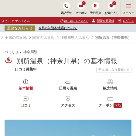
0
0
メ
メニュー
電話予約
クーポン
予約照会
お気に入り
ニ
ュ
ようこそ ゲストさん
ゆこゆこについて
新規会員登録
ログイン
ー
重要なお知らせ
令和8年熊本地震について
を
開
全国の温泉地
関東の温泉地
神奈川県の温泉地
別所温泉（神奈川県）
く
べっしょ
神奈川県
別所温泉（神奈川県）の基本情報
口コミ募集中
お気に入り登録する
基本情報
日帰り温泉
観光情報
口コミ
アクセス
クーポン
宿泊