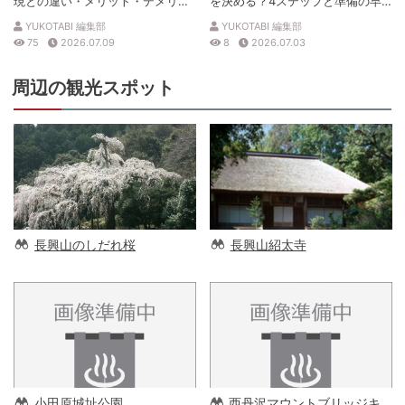
現との違い・メリット・デメリッ
を決める？4ステップと準備の早
トを解説
見表
YUKOTABI 編集部
YUKOTABI 編集部
75
2026.07.09
8
2026.07.03
周辺の観光スポット
長興山のしだれ桜
長興山紹太寺
小田原城址公園
西丹沢マウントブリッジキ