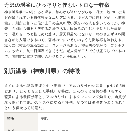
丹沢の渓谷にひっそりと佇むレトロな一軒宿
神奈川県唯一の村にある温泉。都心から近いながらも、丹沢山地の山と渓
谷が残されている自然豊かなエリアにある。渓谷の中に佇む宿が「元湯旅
館」。別所と言うと信州上田の温泉を思い浮かべる人も多いだろうが、神
奈川の別所も知る人ぞ知る名湯である。民家風のこじんまりとした建物
で、湯舟も一つと控えめな造り。露天風呂ではないが、鳥のさえずりを聞
きながら入浴できるので、森林の中にいるかのような開放感を味わえる。
近くには村営の温浴施設と、コテージもある。神奈川の水がめ「宮ヶ瀬ダ
ム」も近く、丸一日満喫できそうだ。老夫婦が二人で切り盛りしているの
で、訪問前に電話で問い合わせることを勧めたい。
別所温泉（神奈川県）の特徴
近くにある七沢温泉郷と似た泉質で、アルカリ性の冷鉱泉。pHは9.5ほ
どあり、とろとろとした手触りが特徴。ほんのりと硫黄の香りもする。
硫黄による殺菌効果と、アルカリ性によるクレンジング効果で、角質が
取り除かれて肌がスベスベになると評判。かつては湯治客がよく訪れた
という伝統ある秘湯だ。
特徴
美肌