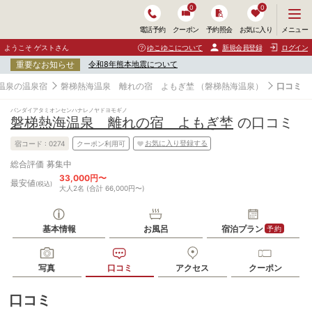
0
0
メ
メニュー
電話予約
クーポン
予約照会
お気に入り
ニ
ュ
ようこそ ゲストさん
ゆこゆこについて
新規会員登録
ログイン
ー
重要なお知らせ
令和8年熊本地震について
を
開
温泉の温泉宿
磐梯熱海温泉 離れの宿 よもぎ埜
（磐梯熱海温泉）
口コミ
く
バンダイアタミオンセンハナレノヤドヨモギノ
磐梯熱海温泉 離れの宿 よもぎ埜
の口コミ
お気に入り登録する
宿コード :
0274
クーポン利用可
募集中
総合評価
33,000円〜
最安値
(税込)
大人2名 (合計 66,000円〜)
基本情報
お風呂
宿泊プラン
予約
写真
口コミ
アクセス
クーポン
口コミ