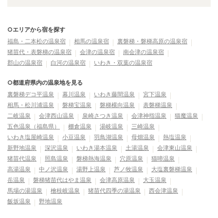
○エリアから宿を探す
福島・二本松の温泉宿
相馬の温泉宿
裏磐梯・磐梯高原の温泉宿
猪苗代・表磐梯の温泉宿
会津の温泉宿
南会津の温泉宿
郡山の温泉宿
白河の温泉宿
いわき・双葉の温泉宿
○都道府県内の温泉地を見る
裏磐梯デコ平温泉
幕川温泉
いわき藤間温泉
宮下温泉
相馬・松川浦温泉
磐梯宝温泉
磐梯横向温泉
表磐梯温泉
二岐温泉
会津西山温泉
泉崎さつき温泉
会津神指温泉
猫魔温泉
五色温泉（福島県）
棚倉温泉
湯岐温泉
三崎温泉
いわき塩屋崎温泉
小豆温泉
羽鳥湖温泉
母畑温泉
熱塩温泉
新野地温泉
深沢温泉
いわき湯本温泉
土湯温泉
会津東山温泉
猪苗代温泉
照島温泉
磐梯熱海温泉
穴原温泉
猫啼温泉
高湯温泉
中ノ沢温泉
湯野上温泉
芦ノ牧温泉
大塩裏磐梯温泉
岳温泉
磐梯猪苗代はやま温泉
会津高原温泉
大玉温泉
馬場の湯温泉
檜枝岐温泉
猪苗代四季の湯温泉
西会津温泉
飯坂温泉
野地温泉