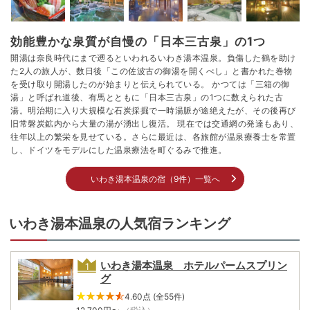
効能豊かな泉質が自慢の「日本三古泉」の1つ
開湯は奈良時代にまで遡るといわれるいわき湯本温泉。負傷した鶴を助け
た2人の旅人が、数日後「この佐波古の御湯を開くべし」と書かれた巻物
を受け取り開湯したのが始まりと伝えられている。 かつては「三箱の御
湯」と呼ばれ道後、有馬とともに「日本三古泉」の1つに数えられた古
湯。明治期に入り大規模な石炭採掘で一時湯脈が途絶えたが、その後再び
旧常磐炭鉱内から大量の湯が湧出し復活。 現在では交通網の発達もあり、
往年以上の繁栄を見せている。さらに最近は、各旅館が温泉療養士を常置
し、ドイツをモデルにした温泉療法を町ぐるみで推進。
いわき湯本温泉の宿（9件）一覧へ
いわき湯本温泉の人気宿ランキング
いわき湯本温泉 ホテルパームスプリン
グ
4.60点 (全55件)