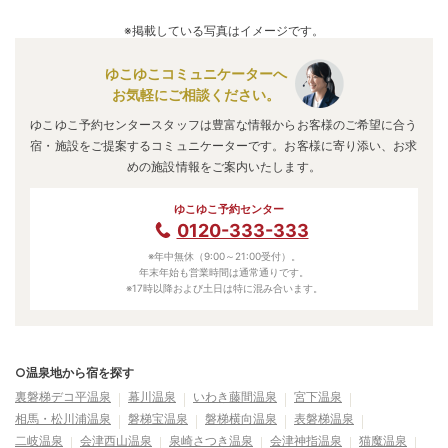
A.
泉質は
硫酸塩泉、硫黄泉
などで、効能は
婦人病、高血圧、
いわき湯本温泉
のアクセス情報の詳細は
こちら
。
動脈硬化、皮膚病、糖尿病
などと言われています。
※掲載している写真はイメージです。
ゆこゆこコミュニケーターへ
お気軽にご相談ください。
ゆこゆこ予約センタースタッフは豊富な情報からお客様のご希望に合う
宿・施設をご提案するコミュニケーターです。お客様に寄り添い、お求
めの施設情報をご案内いたします。
ゆこゆこ予約センター
0120-333-333
※年中無休（9:00～21:00受付）。
年末年始も営業時間は通常通りです。
※17時以降および土日は特に混み合います。
○温泉地から宿を探す
裏磐梯デコ平温泉
幕川温泉
いわき藤間温泉
宮下温泉
相馬・松川浦温泉
磐梯宝温泉
磐梯横向温泉
表磐梯温泉
二岐温泉
会津西山温泉
泉崎さつき温泉
会津神指温泉
猫魔温泉