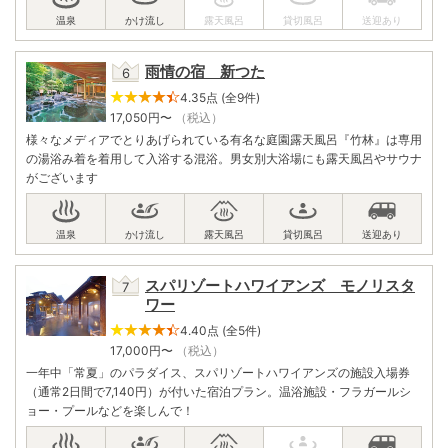
雨情の宿 新つた
4.35点 (全9件)
17,050
円〜
（税込）
様々なメディアでとりあげられている有名な庭園露天風呂『竹林』は専用
の湯浴み着を着用して入浴する混浴。男女別大浴場にも露天風呂やサウナ
がございます
スパリゾートハワイアンズ モノリスタ
ワー
4.40点 (全5件)
17,000
円〜
（税込）
一年中「常夏」のパラダイス、スパリゾートハワイアンズの施設入場券
（通常2日間で7,140円）が付いた宿泊プラン。温浴施設・フラガールシ
ョー・プールなどを楽しんで！