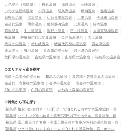
五色温泉（福島県）
棚倉温泉
湯岐温泉
三崎温泉
いわき塩屋崎温泉
小豆温泉
羽鳥湖温泉
母畑温泉
熱塩温泉
新野地温泉
深沢温泉
いわき湯本温泉
土湯温泉
会津東山温泉
猪苗代温泉
照島温泉
磐梯熱海温泉
穴原温泉
猫啼温泉
高湯温泉
中ノ沢温泉
湯野上温泉
芦ノ牧温泉
大塩裏磐梯温泉
岳温泉
磐梯猪苗代はやま温泉
会津高原温泉
大玉温泉
馬場の湯温泉
檜枝岐温泉
猪苗代四季の湯温泉
西会津温泉
飯坂温泉
野地温泉
青森県の温泉宿
岩手県の温泉宿
秋田県の温泉宿
宮城県の温泉宿
山形県の温泉宿
福島県の温泉宿
○エリアから宿を探す
福島・二本松の温泉宿
相馬の温泉宿
裏磐梯・磐梯高原の温泉宿
猪苗代・表磐梯の温泉宿
会津の温泉宿
南会津の温泉宿
郡山の温泉宿
白河の温泉宿
いわき・双葉の温泉宿
○特集から宿を探す
[福島県]格安1泊2食付き！1万円以下で泊まれるおすすめ温泉旅館・宿
[福島県]バイキング食べ放題！格安1万円以下のホテル・温泉旅館・宿
[福島県]露天風呂付き客室・半露天風呂付き客室が評判の温泉旅館・宿
[福島県]ひとり旅におすすめ！一人で泊まれる温泉旅館・宿・ホテル