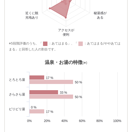
近くに観
秘湯感が
光地あり
ある
アクセスが
便利
※5段階評価のうち、「
：あてはまる」、「
：あてはまる/ややあては
まる」と回答した人の割合です。
温泉・お湯の特徴
(※)
17 %
17 %
とろとろ湯
50 %
50 %
33 %
33 %
さらさら湯
50 %
50 %
0 %
0 %
ピリピリ湯
17 %
17 %
0%
20%
40%
60%
80%
100%