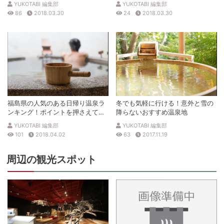
YUKOTABI 編集部
YUKOTABI 編集部
う！
86
2018.03.30
24
2018.03.30
福島県の人気のある日帰り温泉ラ
冬でも気軽に行ける！意外と雪の
ンキング！ポイントを押さえて魅
降らないおすすめ温泉地
力を紹介！
YUKOTABI 編集部
YUKOTABI 編集部
101
2018.04.02
63
2017.11.19
周辺の観光スポット