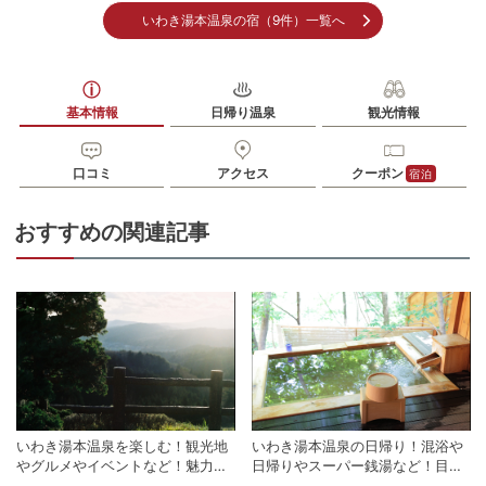
いわき湯本温泉の宿（9件）一覧へ
基本情報
日帰り温泉
観光情報
口コミ
アクセス
クーポン
宿泊
おすすめの関連記事
いわき湯本温泉を楽しむ！観光地
いわき湯本温泉の日帰り！混浴や
やグルメやイベントなど！魅力的
日帰りやスーパー銭湯など！目的
な情報満載！
に合わせた温泉の利用を楽しも