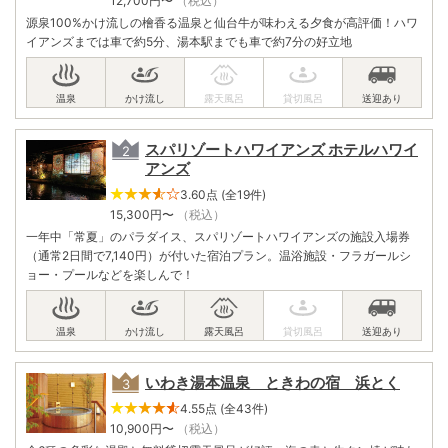
12,700
円〜
（税込）
源泉100%かけ流しの檜香る温泉と仙台牛が味わえる夕食が高評価！ハワ
イアンズまでは車で約5分、湯本駅までも車で約7分の好立地
スパリゾートハワイアンズ ホテルハワイ
アンズ
3.60点 (全19件)
15,300
円〜
（税込）
一年中「常夏」のパラダイス、スパリゾートハワイアンズの施設入場券
（通常2日間で7,140円）が付いた宿泊プラン。温浴施設・フラガールシ
ョー・プールなどを楽しんで！
いわき湯本温泉 ときわの宿 浜とく
4.55点 (全43件)
10,900
円〜
（税込）