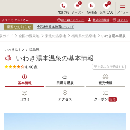
0
0
メ
メニュー
電話予約
クーポン
予約照会
お気に入り
ニ
ュ
ようこそ ゲストさん
ゆこゆこについて
新規会員登録
ログイン
ー
重要なお知らせ
令和8年熊本地震について
を
開
泉ガイド
全国の温泉地
東北の温泉地
福島県の温泉地
いわき湯本温泉
く
いわきゆもと
福島県
いわき湯本温泉の基本情報
4.40
点
お気に入り登録する
基本情報
日帰り温泉
観光情報
口コミ
アクセス
クーポン
宿泊