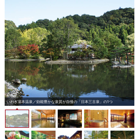
男
いわき湯本温泉／効能豊かな泉質が自慢の「日本三古泉」の1つ