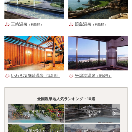
三崎温泉
照島温泉
（福島県）
（福島県）
いわき塩屋崎温泉
平潟港温泉
（福島県）
（茨城県）
全国温泉地人気ランキング・10選
全国 温泉地
泉質が自慢
人気ランキング
10選
散策が楽しい
自然あふれる