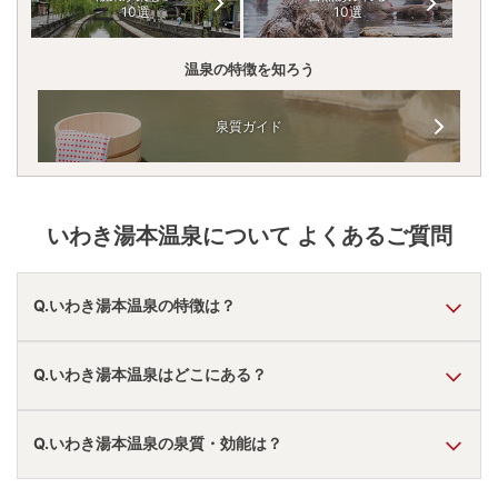
10選
10選
温泉の特徴を知ろう
泉質ガイド
いわき湯本温泉
について よくあるご質問
Q.いわき湯本温泉の特徴は？
A.
温泉・お湯の特徴は
とろとろ・さらさら
しており、温泉地
Q.いわき湯本温泉はどこにある？
の雰囲気は
「静か・落ち着いた」
と言われています。
いわき湯本温泉
の口コミ情報の詳細は
こちら
。
A.
いわき湯本温泉
は、
福島県いわき市常磐湯本町
にありま
Q.いわき湯本温泉の泉質・効能は？
す。
車でお越しの方は、湯本ICから車で約10分。
電車でお越しの方は、湯本駅から徒歩約2分～10分。