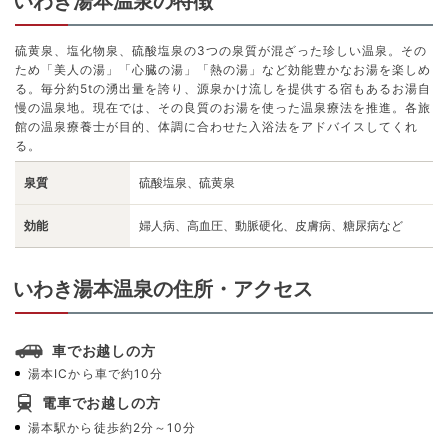
いわき湯本温泉の特徴
硫黄泉、塩化物泉、硫酸塩泉の3つの泉質が混ざった珍しい温泉。その
ため「美人の湯」「心臓の湯」「熱の湯」など効能豊かなお湯を楽しめ
る。毎分約5tの湧出量を誇り、源泉かけ流しを提供する宿もあるお湯自
慢の温泉地。現在では、その良質のお湯を使った温泉療法を推進。各旅
館の温泉療養士が目的、体調に合わせた入浴法をアドバイスしてくれ
る。
泉質
硫酸塩泉、硫黄泉
効能
婦人病、高血圧、動脈硬化、皮膚病、糖尿病など
いわき湯本温泉の住所・アクセス
車でお越しの方
湯本ICから車で約10分
電車でお越しの方
湯本駅から徒歩約2分～10分