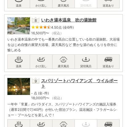
いわき湯本温泉 吹の湯旅館
4.50点 (全6件)
16,500
円〜
（税込）
いわき湯本温泉の中でも一番奥の高台に位置している吹の湯旅館。大浴場
をはじめ自慢の展望大浴場、露天風呂など 豊かな湯のぬくもりを存分に
愉しめる
スパリゾートハワイアンズ ウイルポー
ト
- 点 (全-件)
18,000
円〜
（税込）
一年中「常夏」のパラダイス、スパリゾートハワイアンズの施設入場券
（通常2日間で7,140円）が付いた宿泊プラン。温浴施設・フラガールシ
ョー・プールなどを楽しんで！