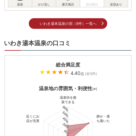
いわき湯本温泉の宿（9件）一覧へ
いわき湯本温泉の口コミ
総合満足度
4.40
点
(全
5
件)
温泉地の雰囲気・利便性
(※)
温泉街を散
策できる
80%
60%
近くにお
静か・落
40%
店が充実
ち着いた
20%
0%