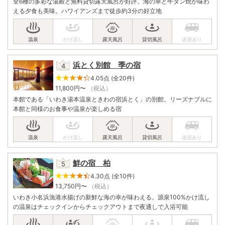
全6種の多彩な湯殿と無料貸切露天風呂が好評。海の幸と牛タン焼が味わ
える夕食も美味。ハワイアンズまで徒歩約3分の好立地
浜とく別館 季の宿
4.05点 (全20件)
11,800
円〜
（税込）
本館である「いわき湯本温泉ときわの宿浜とく」の別館。リーズナブルに
本館と同様のお食事や温泉が楽しめる宿
鮮の宿 柏
4.30点 (全10件)
13,750
円〜
（税込）
いわき小名浜漁港水揚げの新鮮な海の幸が味わえる。源泉100%かけ流し
の温泉はチェックインからチェックアウトまで夜通しで入浴可能