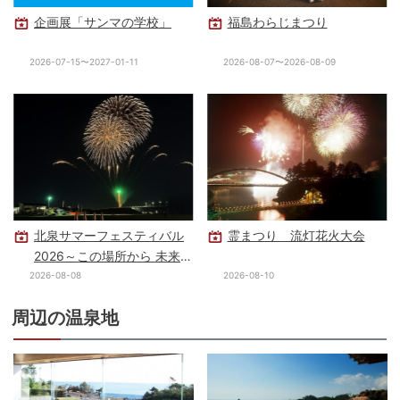
企画展「サンマの学校」
福島わらじまつり
2026-07-15〜2027-01-11
2026-08-07〜2026-08-09
北泉サマーフェスティバル
霊まつり 流灯花火大会
2026～この場所から 未来を
照らせ～
2026-08-08
2026-08-10
周辺の温泉地