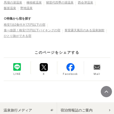
馬場の湯温泉
檜枝岐温泉
猪苗代四季の湯温泉
西会津温泉
飯坂温泉
野地温泉
○特集から宿を探す
格安1泊2食付き1万円以下の宿
食べ放題！格安1万円以下バイキングの宿
客室露天風呂のある温泉旅館
ひとり旅ができる宿
このページをシェアする
LINE
X
Facebook
Mail
温泉旅行メディア
宿泊情報誌のご案内