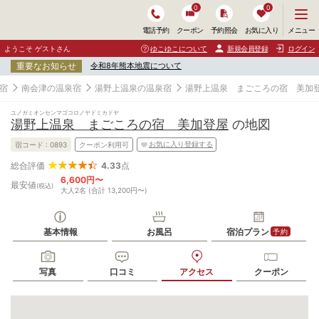
0
0
メ
メニュー
電話予約
クーポン
予約照会
お気に入り
ニ
ュ
ようこそ ゲストさん
ゆこゆこについて
新規会員登録
ログイン
ー
重要なお知らせ
令和8年熊本地震について
を
開
宿
南会津の温泉宿
湯野上温泉の温泉宿
湯野上温泉 まごころの宿 美加
く
ユノガミオンセンマゴコロノヤドミカドヤ
湯野上温泉 まごころの宿 美加登屋
の地図
お気に入り登録する
宿コード :
0893
クーポン利用可
4.33
点
総合評価
6,600円〜
最安値
(税込)
大人2名 (合計 13,200円〜)
基本情報
お風呂
宿泊プラン
予約
写真
口コミ
アクセス
クーポン