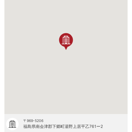
〒969-5206
福島県南会津郡下郷町湯野上居平乙761ー2