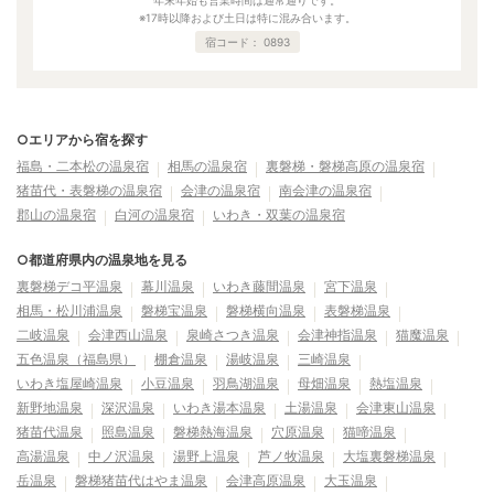
年末年始も営業時間は通常通りです。
※17時以降および土日は特に混み合います。
宿コード：
0893
○エリアから宿を探す
福島・二本松の温泉宿
相馬の温泉宿
裏磐梯・磐梯高原の温泉宿
猪苗代・表磐梯の温泉宿
会津の温泉宿
南会津の温泉宿
郡山の温泉宿
白河の温泉宿
いわき・双葉の温泉宿
○都道府県内の温泉地を見る
裏磐梯デコ平温泉
幕川温泉
いわき藤間温泉
宮下温泉
相馬・松川浦温泉
磐梯宝温泉
磐梯横向温泉
表磐梯温泉
二岐温泉
会津西山温泉
泉崎さつき温泉
会津神指温泉
猫魔温泉
五色温泉（福島県）
棚倉温泉
湯岐温泉
三崎温泉
いわき塩屋崎温泉
小豆温泉
羽鳥湖温泉
母畑温泉
熱塩温泉
新野地温泉
深沢温泉
いわき湯本温泉
土湯温泉
会津東山温泉
猪苗代温泉
照島温泉
磐梯熱海温泉
穴原温泉
猫啼温泉
高湯温泉
中ノ沢温泉
湯野上温泉
芦ノ牧温泉
大塩裏磐梯温泉
岳温泉
磐梯猪苗代はやま温泉
会津高原温泉
大玉温泉