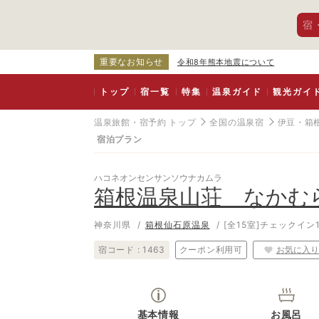
宿
重要なお知らせ
令和8年熊本地震について
トップ
宿一覧
特集
温泉ガイド
観光ガイ
温泉旅館・宿予約 トップ
全国の温泉宿
伊豆・箱
宿泊プラン
ハコネオンセンサンソウナカムラ
箱根温泉山荘 なかむ
神奈川県
箱根仙石原温泉
[全15室]
チェックイン15
宿コード :
1463
クーポン利用可
お気に入り
基本情報
お風呂