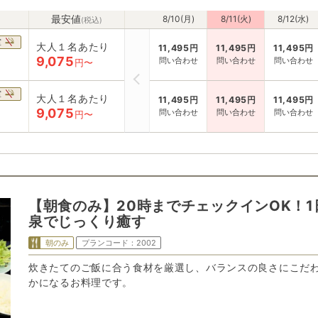
最安値
8/10(月)
8/11(火)
8/12(水)
(税込)
室
大人１名あたり
11,495
円
11,495
円
11,495
円
9,075
問い合わせ
問い合わせ
問い合わせ
円〜
室
大人１名あたり
11,495
円
11,495
円
11,495
円
9,075
問い合わせ
問い合わせ
問い合わせ
円〜
【朝食のみ】20時までチェックインOK！
泉でじっくり癒す
朝のみ
プランコード：
2002
炊きたてのご飯に合う食材を厳選し、バランスの良さにこだ
かになるお料理です。