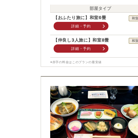
部屋タイプ
【おふたり旅に】和室6畳
和
詳細・予約
【仲良し3人旅に】和室8畳
和
詳細・予約
※赤字の料金はこのプランの最安値