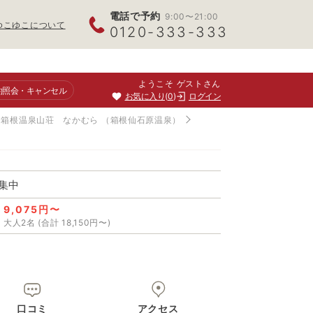
電話で予約
9:00〜21:00
ゆこゆこについて
0120-333-333
ようこそ ゲストさん
約照会
・キャンセル
お気に入り
0
ログイン
箱根温泉山荘 なかむら
（箱根仙石原温泉）
集中
9,075円〜
大人2名 (合計 18,150円〜)
口コミ
アクセス