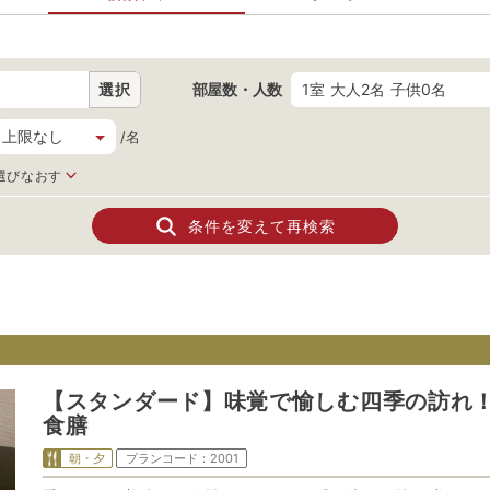
選択
部屋数・人数
1室 大人2名 子供0名
/名
選びなおす
条件を変えて再検索
【スタンダード】味覚で愉しむ四季の訪れ
食膳
朝・夕
プランコード：
2001