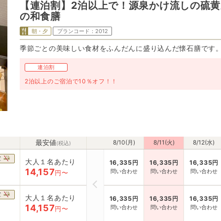
【連泊割】2泊以上で！源泉かけ流しの硫黄
の和食膳
朝・夕
プランコード：
2012
季節ごとの美味しい食材をふんだんに盛り込んだ懐石膳です
連泊割
2泊以上のご宿泊で10％オフ！！
最安値
8/10(月)
8/11(火)
8/12(水)
(税込)
室
大人１名あたり
16,335
円
16,335
円
16,335
円
14,157
問い合わせ
問い合わせ
問い合わせ
円〜
室
大人１名あたり
16,335
円
16,335
円
16,335
円
14,157
問い合わせ
問い合わせ
問い合わせ
円〜