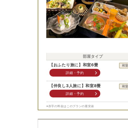
部屋タイプ
【おふたり旅に】和室6畳
和
詳細・予約
【仲良し3人旅に】和室8畳
和
詳細・予約
※赤字の料金はこのプランの最安値