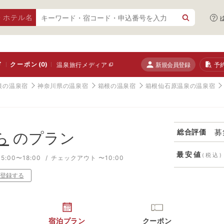
・ホテル名
ド
クーポン
(0)
新規会員登録
予
温泉旅行メディア
根の温泉宿
神奈川県の温泉宿
箱根の温泉宿
箱根仙石原温泉の温泉宿
募
総合評価
ら
のプラン
最安値
(税込)
:00〜18:00
チェックアウト 〜10:00
登録する
宿泊プラン
クーポン