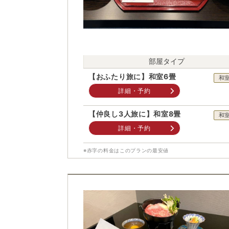
部屋タイプ
【おふたり旅に】和室6畳
和
詳細・予約
【仲良し3人旅に】和室8畳
和
詳細・予約
※赤字の料金はこのプランの最安値