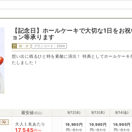
【記念日】ホールケーキで大切な1日をお祝
ョン等承ります
朝・夕
プランコード：
2004
想い出に残るひと時を素敵に演出！ 特典としてホールケーキ
たしました！
最安値
8/12(水)
8/13(木)
8/14(金)
(税込)
室
大人１名あたり
19,965
円
19,965
円
19,965
円
17,545
問い合わせ
問い合わせ
問い合わせ
円〜