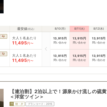
最安値
8/10(月)
8/11(火)
8/12(水)
(税込)
室
大人１名あたり
13,915
円
13,915
円
13,915
円
11,495
問い合わせ
問い合わせ
問い合わせ
円〜
室
大人１名あたり
13,915
円
13,915
円
13,915
円
11,495
問い合わせ
問い合わせ
問い合わせ
円〜
【連泊割】2泊以上で！源泉かけ流しの硫黄
＜洋室ツイン＞
朝・夕
プランコード：
2015