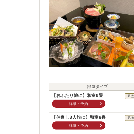
部屋タイプ
【おふたり旅に】和室6畳
和
詳細・予約
【仲良し3人旅に】和室8畳
和
詳細・予約