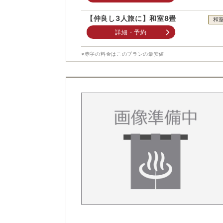
【仲良し3人旅に】和室8畳
和
詳細・予約
※赤字の料金はこのプランの最安値