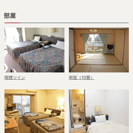
部屋
喫煙ツイン
和室（10畳）