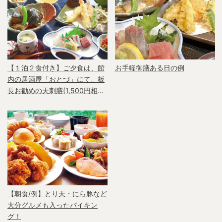
【１泊２食付き】ご夕食は、館
お手軽御膳ある日の例
内の居酒屋「おとづ」にて、板
長お勧めの天刺膳(1,500円相当)
をご用意♪（例）
【朝食/例】とり天・にら豚など
大分グルメも入ったバイキン
グ！