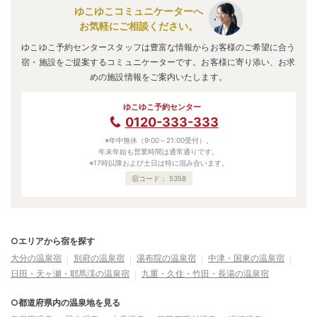
ゆこゆこコミュニケーターへ
お気軽にご相談ください。
ゆこゆこ予約センタースタッフは豊富な情報からお客様のご希望に合う
宿・施設をご提案するコミュニケーターです。お客様に寄り添い、お求
めの施設情報をご案内いたします。
ゆこゆこ予約センター
0120-333-333
※年中無休（9:00～21:00受付）。
年末年始も営業時間は通常通りです。
※17時以降および土日は特に混み合います。
宿コード：
5358
○エリアから宿を探す
大分の温泉宿
別府の温泉宿
湯布院の温泉宿
中津・国東の温泉宿
日田・天ヶ瀬・耶馬渓の温泉宿
九重・久住・竹田・長湯の温泉宿
○都道府県内の温泉地を見る