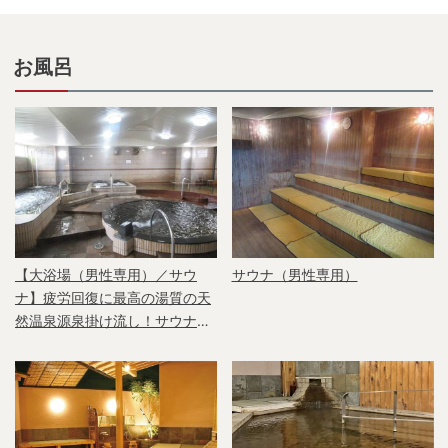
お風呂
【大浴場（男性専用）／サウ
サウナ（男性専用）
ナ】疲労回復に最高の湯質の天
然温泉源泉掛け流し！サウナ
（男性用）はフィンランドから
直輸入した本格サウナ