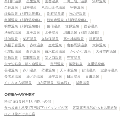
奥日田温泉
星生温泉
山香温泉
日田三隈川温泉
湯坪温泉
久住温泉
臼杵温泉
八面山金色温泉
宇佐温泉
鉄輪温泉（別府温泉郷）
別府温泉郷
牧の戸温泉
亀川温泉（別府温泉郷）
観海寺温泉（別府温泉郷）
明礬温泉（別府温泉郷）
佐伯温泉
塚原温泉
西谷温泉
法華院温泉
真玉温泉
水分温泉
堀田温泉（別府温泉郷）
浜脇温泉
柴石温泉
九酔渓温泉
寒の地獄温泉
川底温泉
烏帽子岩温泉
赤根温泉
生竜温泉
裏耶馬渓温泉
大神温泉
七里田温泉
白丹温泉
白水鉱泉温泉
かいがけ温泉
大分市内温泉
玖珠温泉
深耶馬温泉
筌ノ口温泉
守実温泉
六ケ迫鉱泉（鷺ヶ迫温泉）
竜門温泉
塚野鉱泉
九重温泉郷
長湯温泉
赤川温泉
壁湯温泉
天ヶ瀬温泉
筋湯温泉
宝泉寺温泉
長者原温泉
湯ノ釣温泉
湯平温泉
日出温泉
日田温泉
くにさき六郷温泉
由布院温泉（湯布院）
城島温泉
○特集から宿を探す
格安1泊2食付き1万円以下の宿
食べ放題！格安1万円以下バイキングの宿
客室露天風呂のある温泉旅館
ひとり旅ができる宿