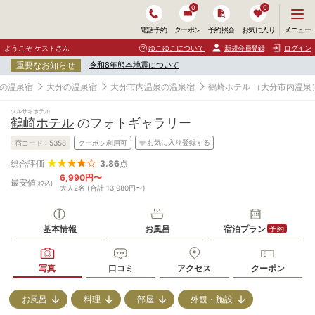
0
0
メ
メニュー
電話予約
クーポン
予約照会
お気に入り
ニ
ュ
ようこそ ゲストさん
ゆこゆこについて
新規会員登録
ログイン
ー
重要なお知らせ
令和8年熊本地震について
を
開
の温泉宿
大分の温泉宿
大分市内温泉の温泉宿
鶴崎ホテル
（大分市内温泉
く
ツルサキホテル
鶴崎ホテル
のフォトギャラリー
お気に入り登録する
宿コード :
5358
クーポン利用可
3.86
点
総合評価
6,990円〜
最安値
(税込)
大人2名 (合計 13,980円〜)
基本情報
お風呂
宿泊プラン
予約
写真
口コミ
アクセス
クーポン
お風呂
料理
部屋
外観・施設