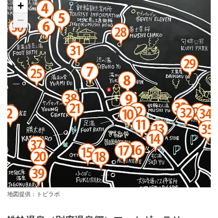
+
−
地図提供：トビラボ