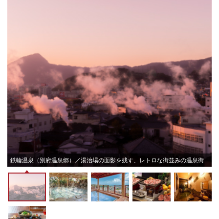
鉄輪温泉（別府温泉郷）／湯治場の面影を残す、レトロな街並みの温泉街