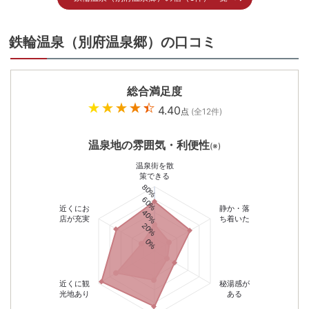
鉄輪温泉（別府温泉郷）の口コミ
総合満足度
4.40
点
(全
12
件)
温泉地の雰囲気・利便性
(※)
温泉街を散
策できる
80%
60%
近くにお
静か・落
40%
店が充実
ち着いた
20%
0%
近くに観
秘湯感が
光地あり
ある