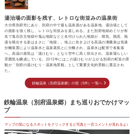
湯治場の面影を残す、レトロな街並みの温泉街
大分県別府市にあり、別府の中で最も温泉源がある温泉地。湯治場として
の面影を強く残し、レトロな街並みを楽しめる。また別府地獄めぐりが有
名で鬼石坊主地獄や鬼山地獄などと名付けられた地獄が、噴気、熱泥、熱
湯を噴出する姿はまさに「地獄」。地上に吹き上げる高温の沸騰泉は気液
分離装置により温泉水と温泉蒸気とに分離され、温泉水は配管で各集落
へ。高温の蒸気は「湯けむり」となり空中に高く排出され、温泉場らしい
雰囲気を醸成している。2012年にはこの湯けむりが上がる別府の町並の景
観が「別府の湯けむり・温泉地景観」として重要文化的景観に選定され
た。
鉄輪温泉（別府温泉郷）の宿（5件）一覧へ
鉄輪温泉（別府温泉郷）まち巡りおでかけマッ
プ
マップの気になるスポットをクリックすると写真と一言コメントが見れるよ♪