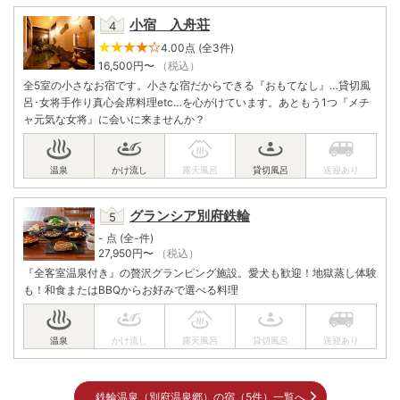
小宿 入舟荘
4.00点 (全3件)
16,500
円〜
（税込）
全5室の小さなお宿です。小さな宿だからできる『おもてなし』…貸切風
呂･女将手作り真心会席料理etc…を心がけています。あともう1つ『メチ
ャ元気な女将』に会いに来ませんか？
グランシア別府鉄輪
- 点 (全-件)
27,950
円〜
（税込）
『全客室温泉付き』の贅沢グランピング施設。愛犬も歓迎！地獄蒸し体験
も！和食またはBBQからお好みで選べる料理
鉄輪温泉（別府温泉郷）の宿（5件）一覧へ