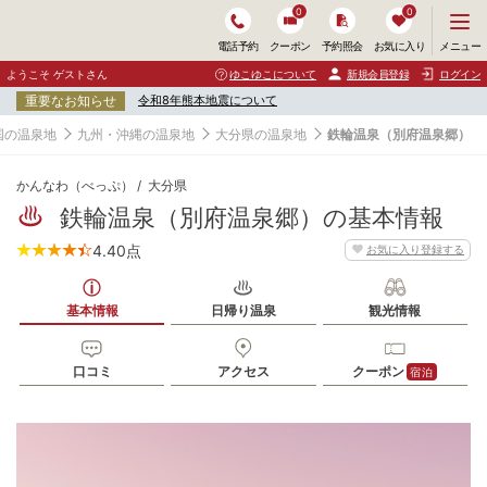
0
0
メ
メニュー
電話予約
クーポン
予約照会
お気に入り
ニ
ュ
ようこそ ゲストさん
ゆこゆこについて
新規会員登録
ログイン
ー
重要なお知らせ
令和8年熊本地震について
を
開
国の温泉地
九州・沖縄の温泉地
大分県の温泉地
鉄輪温泉（別府温泉郷）
く
かんなわ（べっぷ）
大分県
鉄輪温泉（別府温泉郷）の基本情報
4.40
点
お気に入り登録する
基本情報
日帰り温泉
観光情報
口コミ
アクセス
クーポン
宿泊