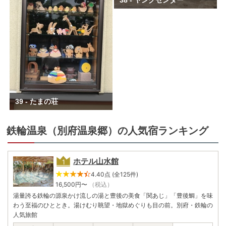
38 - ヤングセンター
39 - たまの荘
鉄輪温泉（別府温泉郷）の人気宿ランキング
ホテル山水館
4.40点 (全125件)
16,500
円〜
（税込）
湯量誇る鉄輪の源泉かけ流しの湯と豊後の美食「関あじ」「豊後鯛」を味
わう至福のひととき。湯けむり眺望・地獄めぐりも目の前。別府・鉄輪の
人気旅館