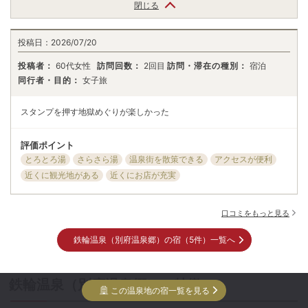
閉じる
投稿日：
2026/07/20
投稿者：
60代女性
訪問回数：
2回目
訪問・滞在の種別：
宿泊
同行者・目的：
女子旅
スタンプを押す地獄めぐりが楽しかった
評価ポイント
とろとろ湯
さらさら湯
温泉街を散策できる
アクセスが便利
近くに観光地がある
近くにお店が充実
口コミをもっと見る
鉄輪温泉（別府温泉郷）の宿（5件）一覧へ
鉄輪温泉（別府温泉郷）の特徴
この温泉地の宿一覧を見る