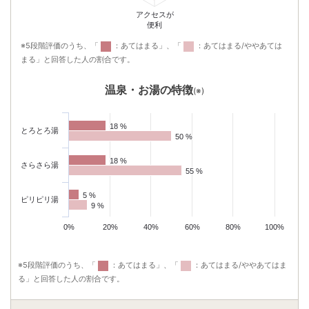
アクセスが
便利
※5段階評価のうち、「
：あてはまる」、「
：あてはまる/ややあては
まる」と回答した人の割合です。
温泉・お湯の特徴
(※)
18 %
18 %
とろとろ湯
50 %
50 %
18 %
18 %
さらさら湯
55 %
55 %
5 %
5 %
ピリピリ湯
9 %
9 %
0%
20%
40%
60%
80%
100%
※5段階評価のうち、「
：あてはまる」、「
：あてはまる/ややあてはま
る」と回答した人の割合です。