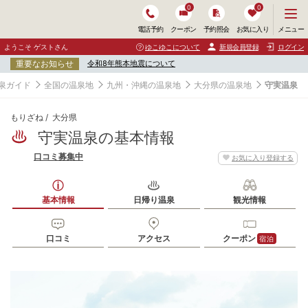
0
0
メ
メニュー
電話予約
クーポン
予約照会
お気に入り
ニ
ュ
ようこそ ゲストさん
ゆこゆこについて
新規会員登録
ログイン
ー
重要なお知らせ
令和8年熊本地震について
を
開
泉ガイド
全国の温泉地
九州・沖縄の温泉地
大分県の温泉地
守実温泉
く
もりざね
大分県
守実温泉の基本情報
口コミ募集中
お気に入り登録する
基本情報
日帰り温泉
観光情報
口コミ
アクセス
クーポン
宿泊