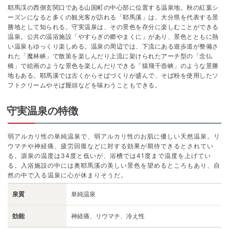
耶馬渓の西側玄関口である山国町の中心部に位置する温泉地。秋の紅葉シ
ーズンになると多くの観光客が訪れる「耶馬溪」は、大分県を代表する景
勝地として知られる。守実温泉は、その景色を存分に楽しむことができる
温泉。公共の温浴施設「やすらぎの郷やまくに」があり、景色とともに熱
い温泉もゆっくり楽しめる。温泉の周辺では、下流にある遊歩道が整備さ
れた「魔林峡」で散策を楽しんだり上流に架けられたアーチ型の「念仏
橋」で絵画のような景色を楽しんだりできる「猿飛千壺峡」のような景勝
地もある。耶馬溪では古くからそばづくりが盛んで、そば粉を使用したソ
フトクリームやそば饅頭などを味わうこともできる。
守実温泉の特徴
弱アルカリ性の単純温泉で、弱アルカリ性のお肌に優しい天然温泉。リ
ウマチや神経痛、疲労回復などに対する効果が期待できるとされてい
る。源泉の温度は34度と低いが、浴槽では41度まで温度を上げてい
る。入浴施設の中には奥耶馬溪の美しい景色を望めるところもあり、自
然の中で入る温泉に心が休まりそうだ。
泉質
単純温泉
効能
神経痛、リウマチ、冷え性