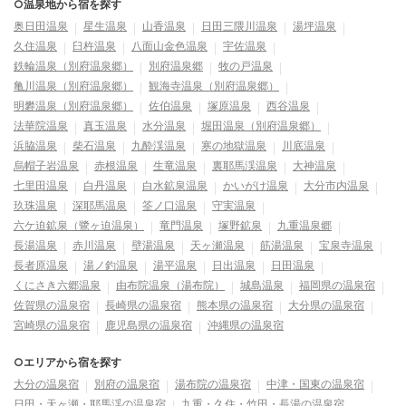
○温泉地から宿を探す
奥日田温泉
星生温泉
山香温泉
日田三隈川温泉
湯坪温泉
久住温泉
臼杵温泉
八面山金色温泉
宇佐温泉
鉄輪温泉（別府温泉郷）
別府温泉郷
牧の戸温泉
亀川温泉（別府温泉郷）
観海寺温泉（別府温泉郷）
明礬温泉（別府温泉郷）
佐伯温泉
塚原温泉
西谷温泉
法華院温泉
真玉温泉
水分温泉
堀田温泉（別府温泉郷）
浜脇温泉
柴石温泉
九酔渓温泉
寒の地獄温泉
川底温泉
烏帽子岩温泉
赤根温泉
生竜温泉
裏耶馬渓温泉
大神温泉
七里田温泉
白丹温泉
白水鉱泉温泉
かいがけ温泉
大分市内温泉
玖珠温泉
深耶馬温泉
筌ノ口温泉
守実温泉
六ケ迫鉱泉（鷺ヶ迫温泉）
竜門温泉
塚野鉱泉
九重温泉郷
長湯温泉
赤川温泉
壁湯温泉
天ヶ瀬温泉
筋湯温泉
宝泉寺温泉
長者原温泉
湯ノ釣温泉
湯平温泉
日出温泉
日田温泉
くにさき六郷温泉
由布院温泉（湯布院）
城島温泉
福岡県の温泉宿
佐賀県の温泉宿
長崎県の温泉宿
熊本県の温泉宿
大分県の温泉宿
宮崎県の温泉宿
鹿児島県の温泉宿
沖縄県の温泉宿
○エリアから宿を探す
大分の温泉宿
別府の温泉宿
湯布院の温泉宿
中津・国東の温泉宿
日田・天ヶ瀬・耶馬渓の温泉宿
九重・久住・竹田・長湯の温泉宿