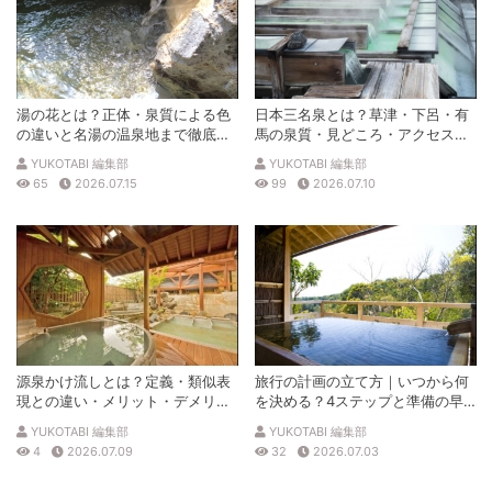
湯の花とは？正体・泉質による色
日本三名泉とは？草津・下呂・有
の違いと名湯の温泉地まで徹底解
馬の泉質・見どころ・アクセスを
説
徹底解説
YUKOTABI 編集部
YUKOTABI 編集部
65
2026.07.15
99
2026.07.10
源泉かけ流しとは？定義・類似表
旅行の計画の立て方｜いつから何
現との違い・メリット・デメリッ
を決める？4ステップと準備の早
トを解説
見表
YUKOTABI 編集部
YUKOTABI 編集部
4
2026.07.09
32
2026.07.03