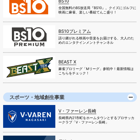
BS10
全国無料のBS放送局『BS10』。クイズにゴルフに
映画に麻雀、楽しい番組てんこ盛り！
BS10プレミアム
語り継がれる映画や音楽をお届けする、大人のた
めのエンタテインメントチャンネル
BEAST X
麻雀プロリーグ「Mリーグ」参戦中！最新情報は
こちらをチェック！
スポーツ・地域創生事業
V・ファーレン長崎
長崎県内21市町をホームタウンとするプロサッカ
ークラブ「V・ファーレン長崎」