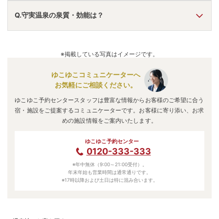
A.
守実温泉
は、
大分県中津市山国町守実
にあります。
Q.守実温泉の泉質・効能は？
車でお越しの方は、日田ICから車で約20分。
電車でお越しの方は、日田駅からバスで約40分。
守実温泉
のアクセス情報の詳細は
こちら
。
A.
泉質は
単純温泉
などで、効能は
神経痛、リウマチ、冷え性
などと言われています。
※掲載している写真はイメージです。
ゆこゆこコミュニケーターへ
お気軽にご相談ください。
ゆこゆこ予約センタースタッフは豊富な情報からお客様のご希望に合う
宿・施設をご提案するコミュニケーターです。お客様に寄り添い、お求
めの施設情報をご案内いたします。
ゆこゆこ予約センター
0120-333-333
※年中無休（9:00～21:00受付）。
年末年始も営業時間は通常通りです。
※17時以降および土日は特に混み合います。