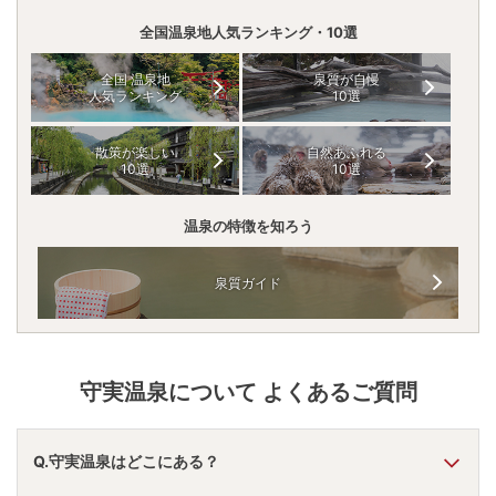
全国温泉地人気ランキング・10選
全国 温泉地
泉質が自慢
人気ランキング
10選
散策が楽しい
自然あふれる
10選
10選
温泉の特徴を知ろう
泉質ガイド
守実温泉
について よくあるご質問
Q.守実温泉はどこにある？