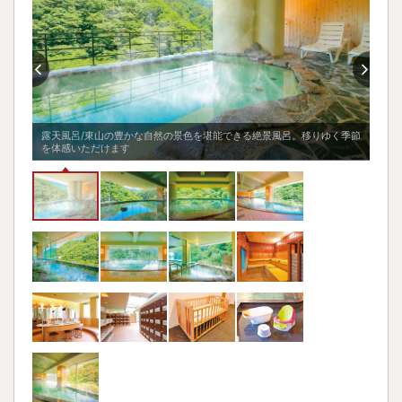
マッサージ機
テレビ・雑誌・新聞
✕
✕
畳
✕
露天風呂/東山の豊かな自然の景色を堪能できる絶景風呂。移りゆく季節
を体感いただけます
大浴