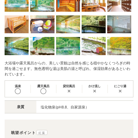
大浴場や露天風呂からの、美しい景観は自然を感じる穏やかなくつろぎの時
間を過ごせます。無色透明な湯は美肌の湯と呼ばれ、保湿効果があるといわ
れています。
温泉
露天風呂
貸切風呂
かけ流し
にごり湯
◯
◯
✕
✕
✕
泉質
塩化物泉(pH8.8、自家源泉）
眺望ポイント
紅葉