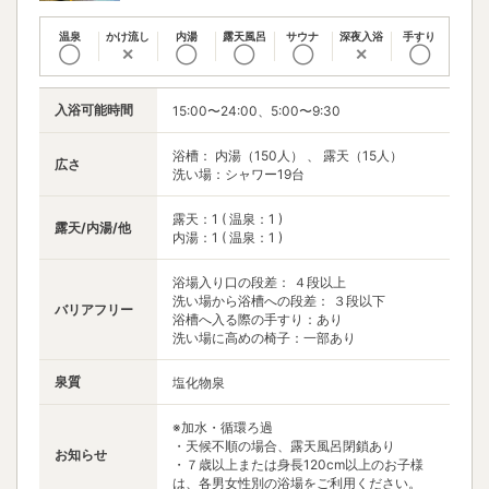
温泉
かけ流し
内湯
露天風呂
サウナ
深夜入浴
手すり
◯
✕
◯
◯
◯
✕
◯
入浴可能時間
15:00〜24:00、5:00〜9:30
浴槽： 内湯（150人） 、 露天（15人）
広さ
洗い場：シャワー19台
露天：1 ( 温泉：1 )
露天/内湯/他
内湯：1 ( 温泉：1 )
浴場入り口の段差： ４段以上
洗い場から浴槽への段差： ３段以下
バリアフリー
浴槽へ入る際の手すり：あり
洗い場に高めの椅子：一部あり
泉質
塩化物泉
※加水・循環ろ過
・天候不順の場合、露天風呂閉鎖あり
お知らせ
・７歳以上または身長120cm以上のお子様
は、各男女性別の浴場をご利用ください。