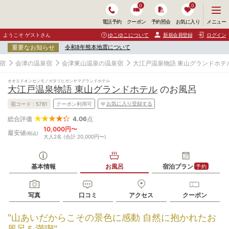
0
0
メ
メニュー
電話予約
クーポン
予約照会
お気に入り
ニ
ュ
ようこそ ゲストさん
ゆこゆこについて
新規会員登録
ログイン
ー
重要なお知らせ
令和8年熊本地震について
を
開
宿
会津の温泉宿
会津東山温泉の温泉宿
大江戸温泉物語 東山グランドホテ
く
オオエドオンセンモノガタリヒガシヤマグランドホテル
大江戸温泉物語 東山グランドホテル
のお風呂
お気に入り登録する
宿コード :
5781
クーポン利用可
4.06
点
総合評価
10,000円〜
最安値
(税込)
大人2名 (合計 20,000円〜)
基本情報
お風呂
宿泊プラン
予約
写真
口コミ
アクセス
クーポン
"山あいだからこその景色に感動 自然に抱かれたお
風呂を満喫"