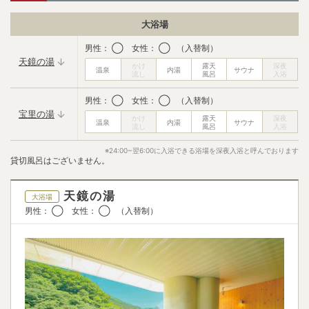
シャワーキャップ
コットン
✕
✕
大浴場
ボディークリーム
ドライヤー
男性： ◯ 女性： ◯ （入替制）
✕
◯
天鏡の湯
ブラシ
綿棒
✕
✕
男性： ◯ 女性： ◯ （入替制）
宝里の湯
歯ブラシ
フェイスタオル
✕
✕
※24:00~翌6:00に入浴できる浴場を深夜入浴と呼んでおります
バスタオル
飲み物サービス
貸切風呂はございません。
✕
✕
ベビーベッド
天鏡の湯
✕
大浴場
男性： ◯ 女性： ◯ （入替制）
湯上り処
飲み物
アイス
◯
✕