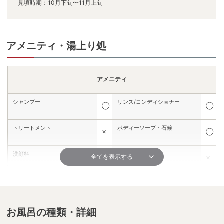
見頃時期：10月下旬〜11月上旬
アメニティ・湯上り処
アメニティ
シャンプー
リンス/コンディショナー
◯
◯
トリートメント
ボディーソープ・石鹸
✕
◯
洗顔料
髭剃り
全てを表示する
✕
✕
シェービングクリーム
化粧水
✕
✕
保湿液・乳液
メイク落とし
お風呂の種類・詳細
◯
✕