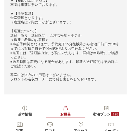
★【布団の上げ下ろし】
布団は事前に敷いております。
★【全室禁煙】
全室禁煙となります。
（喫煙所は２階に一か所ございます。）
【送迎について】
送迎：あり 送迎区間： 会津若松駅～ホテル
＜送迎ご希望のお客様＞
※事前予約制となります。予約完了15分後以降から宿泊日前日の18時
までにお客様ご自身で宿公式HPよりお申込みください。
※送迎には「送迎協力金」が発生いたします。詳細は申込時にご確認
ください。
※送迎時間は変更になる場合があります。最新の送迎時間は予約時に
ご確認ください。
客室には浴衣のご用意はございません。
フロントの浴衣コーナーにて貸し出しをしております。
基本情報
お風呂
宿泊プラン
予約
写真
口コミ
アクセス
クーポン