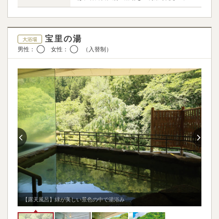
宝里の湯
大浴場
男性： ◯ 女性： ◯ （入替制）
【女
【露天風呂】緑が美しい景色の中で湯浴み