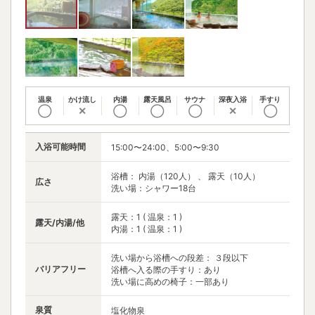
温泉
かけ流し
内湯
露天風呂
サウナ
深夜入浴
手すり
◯
✕
◯
◯
◯
✕
◯
入浴可能時間
15:00〜24:00、5:00〜9:30
浴槽： 内湯（120人） 、 露天（10人）
広さ
洗い場：シャワー18台
露天：1 ( 温泉：1 )
露天/内湯/他
内湯：1 ( 温泉：1 )
洗い場から浴槽への段差： ３段以下
バリアフリー
浴槽へ入る際の手すり：あり
洗い場に高めの椅子：一部あり
泉質
塩化物泉