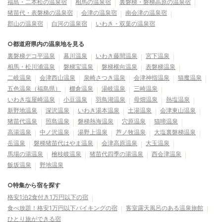
福島・二本松の温泉宿
相馬の温泉宿
裏磐梯・磐梯高原の温泉宿
猪苗代・表磐梯の温泉宿
会津の温泉宿
南会津の温泉宿
郡山の温泉宿
白河の温泉宿
いわき・双葉の温泉宿
○都道府県内の温泉地を見る
裏磐梯デコ平温泉
幕川温泉
いわき藤間温泉
宮下温泉
相馬・松川浦温泉
磐梯宝温泉
磐梯横向温泉
表磐梯温泉
二岐温泉
会津西山温泉
泉崎さつき温泉
会津神指温泉
猫魔温泉
五色温泉（福島県）
棚倉温泉
湯岐温泉
三崎温泉
いわき塩屋崎温泉
小豆温泉
羽鳥湖温泉
母畑温泉
熱塩温泉
新野地温泉
深沢温泉
いわき湯本温泉
土湯温泉
会津東山温泉
猪苗代温泉
照島温泉
磐梯熱海温泉
穴原温泉
猫啼温泉
高湯温泉
中ノ沢温泉
湯野上温泉
芦ノ牧温泉
大塩裏磐梯温泉
岳温泉
磐梯猪苗代はやま温泉
会津高原温泉
大玉温泉
馬場の湯温泉
檜枝岐温泉
猪苗代四季の湯温泉
西会津温泉
飯坂温泉
野地温泉
○特集から宿を探す
格安1泊2食付き1万円以下の宿
食べ放題！格安1万円以下バイキングの宿
客室露天風呂のある温泉旅館
ひとり旅ができる宿