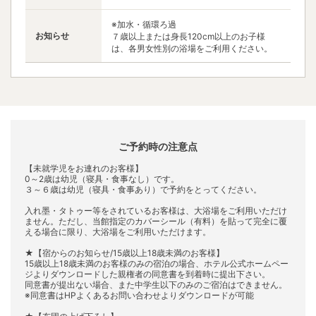
※加水・循環ろ過
お知らせ
７歳以上または身長120cm以上のお子様
は、各男女性別の浴場をご利用ください。
ご予約時の注意点
【未就学児をお連れのお客様】
0～2歳は幼児（寝具・食事なし）です。
３～６歳は幼児（寝具・食事あり）で予約をとってください。
入れ墨・タトゥー等をされているお客様は、大浴場をご利用いただけ
ません。ただし、当館指定のカバーシール（有料）を貼って完全に覆
える場合に限り、大浴場をご利用いただけます。
★【宿からのお知らせ/15歳以上18歳未満のお客様】
15歳以上18歳未満のお客様のみの宿泊の場合、ホテル公式ホームペー
ジよりダウンロードした親権者の同意書を到着時に提出下さい。
同意書が提出ない場合、また中学生以下のみのご宿泊はできません。
※同意書はHPよくあるお問い合わせよりダウンロードが可能