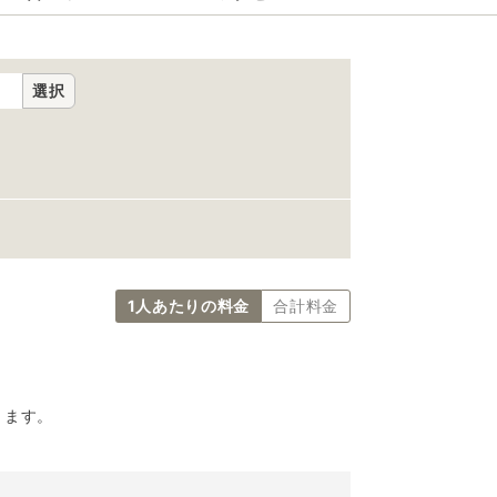
選択
1人あたりの料金
合計料金
ります。