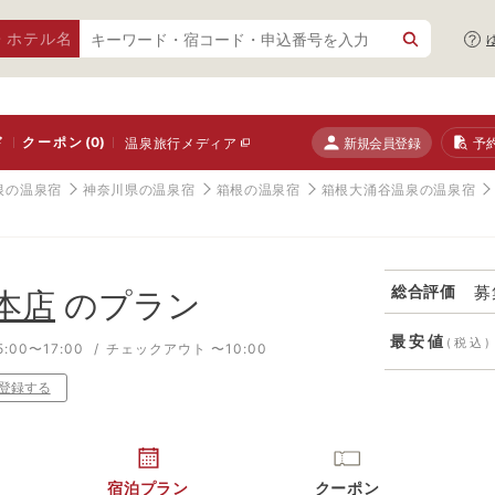
・ホテル名
ド
クーポン
(0)
新規会員登録
予
温泉旅行メディア
根の温泉宿
神奈川県の温泉宿
箱根の温泉宿
箱根大涌谷温泉の温泉宿
募
総合評価
本店
のプラン
最安値
(税込)
:00〜17:00
チェックアウト 〜10:00
登録する
宿泊プラン
クーポン