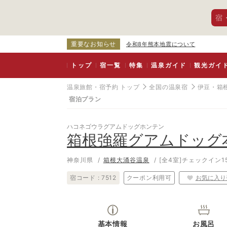
宿
重要なお知らせ
令和8年熊本地震について
トップ
宿一覧
特集
温泉ガイド
観光ガイ
温泉旅館・宿予約 トップ
全国の温泉宿
伊豆・箱
宿泊プラン
ハコネゴウラグアムドッグホンテン
箱根強羅グアムドッグ
神奈川県
箱根大涌谷温泉
[全4室]
チェックイン15
宿コード :
7512
クーポン利用可
お気に入り
基本情報
お風呂