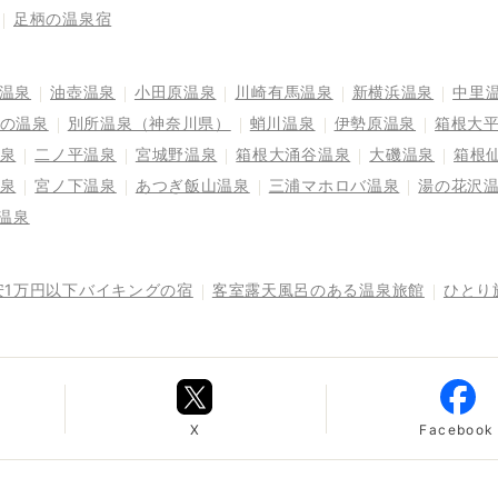
足柄の温泉宿
温泉
油壺温泉
小田原温泉
川崎有馬温泉
新横浜温泉
中里
の温泉
別所温泉（神奈川県）
蛸川温泉
伊勢原温泉
箱根大
泉
二ノ平温泉
宮城野温泉
箱根大涌谷温泉
大磯温泉
箱根
泉
宮ノ下温泉
あつぎ飯山温泉
三浦マホロバ温泉
湯の花沢
温泉
安1万円以下バイキングの宿
客室露天風呂のある温泉旅館
ひとり
X
Facebook