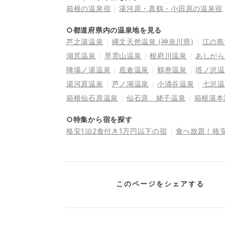
箱根の温泉宿
湯河原・真鶴・小田原の温泉宿
○都道府県内の温泉地を見る
芦之湯温泉
縄文天然温泉 (神奈川県)
江の島
湖尻温泉
早雲山温泉
根府川温泉
あしがら
陣場ノ湯温泉
底倉温泉
鶴巻温泉
塔ノ沢温
湯河原温泉
芦ノ湖温泉
小涌谷温泉
七沢温
箱根仙石原温泉
仙石原 姥子温泉
箱根湯本
○特集から宿を探す
格安1泊2食付き1万円以下の宿
食べ放題！格
このページをシェアする