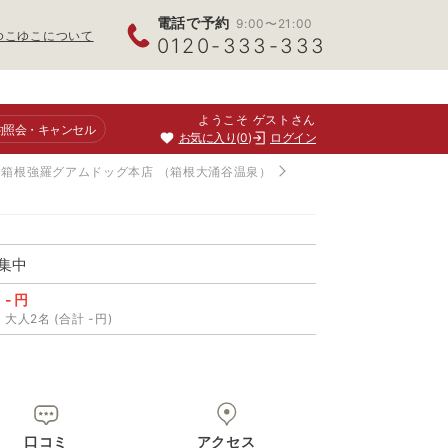
電話で予約
9:00〜21:00
ゆこゆこについて
0120-333-333
ようこそ ゲストさん
約照会
・キャンセル
お気に入り
0
ログイン
箱根強羅グアムドッグ本店
（箱根大涌谷温泉）
集中
-円
大人2名 (合計 -円)
口コミ
アクセス