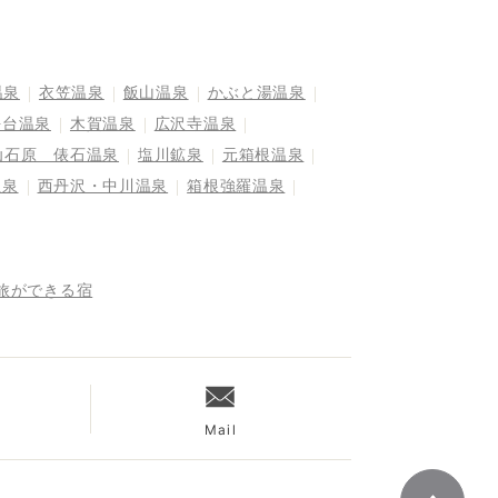
温泉
衣笠温泉
飯山温泉
かぶと湯温泉
平台温泉
木賀温泉
広沢寺温泉
仙石原 俵石温泉
塩川鉱泉
元箱根温泉
温泉
西丹沢・中川温泉
箱根強羅温泉
旅ができる宿
Mail