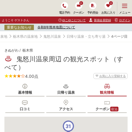
0
0
メ
メニュー
電話予約
クーポン
予約照会
お気に入り
ニ
ュ
ようこそ ゲストさん
ゆこゆこについて
新規会員登録
ログイン
ー
重要なお知らせ
令和8年熊本地震について
を
開
温泉地
栃木県の温泉地
鬼怒川温泉
日帰り温泉・立ち寄り湯
4ページ目
く
きぬがわ
栃木県
鬼怒川温泉周辺 の観光スポット（す
べて）
4.00
点
お気に入り登録する
基本情報
日帰り温泉
観光情報
口コミ
アクセス
クーポン
宿泊
31