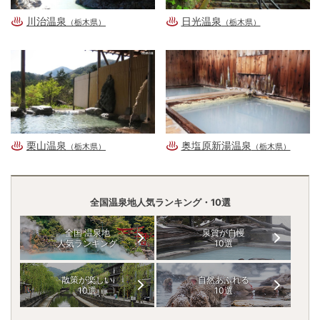
川治温泉
日光温泉
（栃木県）
（栃木県）
栗山温泉
奥塩原新湯温泉
（栃木県）
（栃木県）
全国温泉地人気ランキング・10選
全国 温泉地
泉質が自慢
人気ランキング
10選
散策が楽しい
自然あふれる
10選
10選