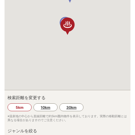
32
検索距離を変更する
34
5km
10km
30km
33
※温泉地の中心から直線距離で約
5km
圏内物件を表示しております。実際の移動距離とは
異なる場合がありますのでご注意ください。
ジャンルを絞る