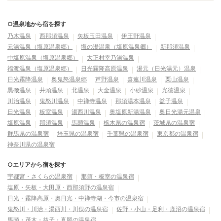
○温泉地から宿を探す
乃木温泉
西那須温泉
矢板玉田温泉
伊王野温泉
元湯温泉（塩原温泉郷）
塩の湯温泉（塩原温泉郷）
新那須温泉
中塩原温泉（塩原温泉郷）
大正村幸乃湯温泉
福渡温泉（塩原温泉郷）
日光霧降高原温泉
湯元（日光湯元）温泉
日光霧降温泉
奥鬼怒温泉郷
芦野温泉
喜連川温泉
栗山温泉
黒磯温泉
井頭温泉
北温泉
大金温泉
小砂温泉
光徳温泉
川治温泉
鬼怒川温泉
中禅寺温泉
那須湯本温泉
益子温泉
日光温泉
板室温泉
湯西川温泉
奥塩原新湯温泉
奥日光湯元温泉
塩原温泉
那須温泉
馬頭温泉
栃木県の温泉宿
茨城県の温泉宿
群馬県の温泉宿
埼玉県の温泉宿
千葉県の温泉宿
東京都の温泉宿
神奈川県の温泉宿
○エリアから宿を探す
宇都宮・さくらの温泉宿
那須・板室の温泉宿
塩原・矢板・大田原・西那須野の温泉宿
日光・霧降高原・奥日光・中禅寺湖・今市の温泉宿
鬼怒川・川治・湯西川・川俣の温泉宿
佐野・小山・足利・鹿沼の温泉宿
馬頭・茂木・益子・真岡の温泉宿