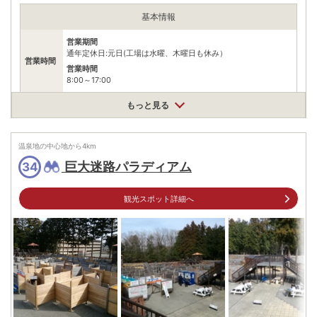
地を使ったパンケーキ生地で作成するといった他ではできない体験なの
で時間がある方にはオススメだ。
基本情報
営業期間
通年定休日:元日(工場は水曜、木曜日も休み）
営業時間
営業時間
8:00～17:00
料金
【ドラ·パンケーキ作り体験】大人2000円/込、小人1500円/込
もっと見る
住所
栃木県日光市柄倉790-2
温泉地の中心地から
4
km
車
巨大迷路パラディアム
34
アクセス
日光宇都宮道路今市ICより車で約20分
公共交通機関
観光スポット詳細へ
鬼怒川温泉駅から日光江戸村行きバス乗車「お猿の学校前」バス
停下車スグ
駐車場
無料（30台）
電話番号
0288762255
※ 掲載情報は変更になる場合があります。最新の内容はご利用前にご自身でお
問合せください。
※ 料金情報は税込・税抜表記が混ざっております。正しい金額はご利用前にご