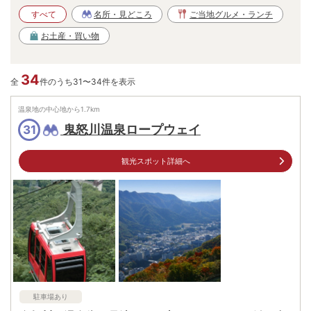
すべて
名所・見どころ
ご当地グルメ・ランチ
お土産・買い物
34
全
件のうち31〜34件を表示
温泉地の中心地から
1.7
km
鬼怒川温泉ロープウェイ
31
観光スポット詳細へ
駐車場あり