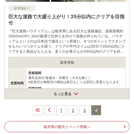
自身でお問合せください。
駐車場あり
巨大な迷路で大盛り上がり！25分以内にクリアを目指
せ
『巨大迷路パラディアム』は栃木県にある巨大な迷路施設。迷路面積約
3500mの中に2mの板塀で仕切りを付けて迷路が作られている。パラデ
ィアムというのは日本語で遊歩という意味だ。4つのポイントでスタンプ
をもらいつつタイムを競う。クリアの平均タイムは50分で25分以内にク
リアすると粗品がもらえる。多くのお客さんが25分以内のクリアを目指
すが、子どもたちにはなかなか難しい。迷路内にある高台からコースを
見られるが、思うように進むことができない。子どもから大人まで楽し
基本情報
むことができる人気施設だ。
営業期間
通年定休日:毎週水・木曜日（８月を除く）
※定休日が祝祭日の場合は前日もしくは翌日に変更となります。
営業時間
営業時間
9:00～15:00（最終受付）
もっと見る
【一般】大人800円、子供500円※4歳未満は無料【団体（20名
料金
以上）】大人700円、子供400円
1
2
3
4
住所
栃木県日光市柄倉465
栃木県の観光イベント情報へ
車