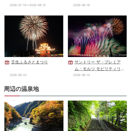
2026-07-15〜2026-08-31
2026-08-19
壬生ふるさとまつり
サントリー ザ・プレミア
ム・モルツ モビリティリゾ
ートもてぎ 花火の祭典 音と
2026-08-22
2026-08-14
光のシンフォニー
周辺の温泉地