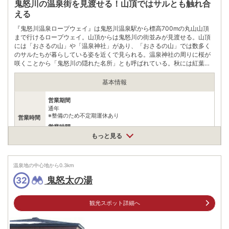
鬼怒川の温泉街を見渡せる！山頂ではサルとも触れ合
える
『鬼怒川温泉ロープウェイ』は鬼怒川温泉駅から標高700mの丸山山頂
まで行けるロープウェイ。山頂からは鬼怒川の街並みが見渡せる。山頂
には「おさるの山」や「温泉神社」があり、「おさるの山」では数多く
のサルたちが暮らしている姿を近くで見られる。温泉神社の周りに桜が
咲くことから「鬼怒川の隠れた名所」とも呼ばれている。秋には紅葉も
楽しめ、見頃は10月中旬から11月上旬だ。
基本情報
営業期間
通年
※整備のため不定期運休あり
営業時間
営業時間
9:00～16:00
もっと見る
料金
大人（中学生以上）1200円、子供（4歳～小学生）600円
温泉地の中心地から
0.3
km
住所
鬼怒太の湯
32
栃木県日光市鬼怒川温泉滝834
車
アクセス
日光宇都宮道路今市ICより車で約20分
観光スポット詳細へ
公共交通機関
鬼怒川温泉駅からタクシーで約5分