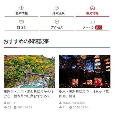
アクセス
日光宇都宮道路今市ICより車で約15分
公共交通機関
東武鬼怒川線「鬼怒川温泉駅」から日光交通ダイヤルバス江戸村
基本情報
日帰り温泉
観光情報
線バス乗車、終点「日光江戸村」バス停下車徒歩約2分
駐車場
無料（120台）
口コミ
アクセス
クーポン
宿泊
電話番号
0288772239
おすすめの関連記事
※ 掲載情報は変更になる場合があります。最新の内容はご利用前にご自身でお
問合せください。
※ 料金情報は税込・税抜表記が混ざっております。正しい金額はご利用前にご
自身でお問合せください。
鬼怒川・川治・湯西川温泉から行
栃木・鬼怒川温泉で「月あかり花
ける！栃木県の紅葉おすすめスポ
回廊」開催
ット
ゆこゆこ
YUKOTABI 編集部
63
2024.10.02
111
2024.09.04