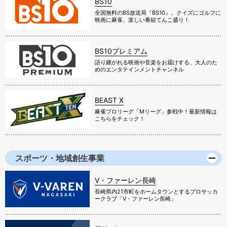
BS10
全国無料のBS放送局『BS10』。クイズにゴルフに
映画に麻雀、楽しい番組てんこ盛り！
BS10プレミアム
語り継がれる映画や音楽をお届けする、大人のた
めのエンタテインメントチャンネル
BEAST X
麻雀プロリーグ「Mリーグ」参戦中！最新情報は
こちらをチェック！
スポーツ・地域創生事業
V・ファーレン長崎
長崎県内21市町をホームタウンとするプロサッカ
ークラブ「V・ファーレン長崎」