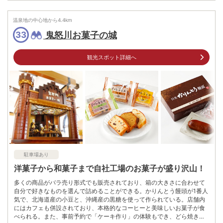
栃木県日光市鬼怒川温泉大原1397
車
温泉地の中心地から
アクセス
4.4
km
日光宇都宮道路今市ICより車で約30分
鬼怒川お菓子の城
33
公共交通機関
東武鬼怒川温泉駅下車スグ
観光スポット詳細へ
駐車場
情報なし
0288764107
電話番号
※日光市藤原行政センター 産業建設係
※ 掲載情報は変更になる場合があります。最新の内容はご利用前にご自身でお
問合せください。
※ 料金情報は税込・税抜表記が混ざっております。正しい金額はご利用前にご
自身でお問合せください。
駐車場あり
洋菓子から和菓子まで自社工場のお菓子が盛り沢山！
多くの商品がバラ売り形式でも販売されており、箱の大きさに合わせて
自分で好きなものを選んで詰めることができる。かりんとう饅頭が1番人
気で、北海道産の小豆と、沖縄産の黒糖を使って作られている。店舗内
にはカフェも併設されており、本格的なコーヒーと美味しいお菓子が食
べられる。また、事前予約で「ケーキ作り」の体験もでき、どら焼き生