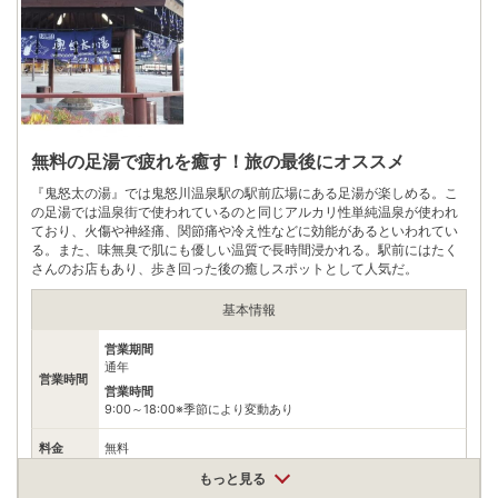
無料（70台）
駐車場
※鬼怒川の温泉街を見渡せる！山頂ではサルとも触れ合える
電話番号
0288770700
※ 掲載情報は変更になる場合があります。最新の内容はご利用前にご自身でお
問合せください。
※ 料金情報は税込・税抜表記が混ざっております。正しい金額はご利用前にご
無料の足湯で疲れを癒す！旅の最後にオススメ
自身でお問合せください。
『鬼怒太の湯』では鬼怒川温泉駅の駅前広場にある足湯が楽しめる。こ
の足湯では温泉街で使われているのと同じアルカリ性単純温泉が使われ
ており、火傷や神経痛、関節痛や冷え性などに効能があるといわれてい
る。また、味無臭で肌にも優しい温質で長時間浸かれる。駅前にはたく
さんのお店もあり、歩き回った後の癒しスポットとして人気だ。
基本情報
営業期間
通年
営業時間
営業時間
9:00～18:00※季節により変動あり
料金
無料
もっと見る
住所