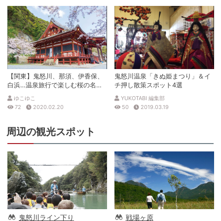
【関東】鬼怒川、那須、伊香保、
鬼怒川温泉「きぬ姫まつり」＆イ
白浜…温泉旅行で楽しむ桜の名所4
チ押し散策スポット4選
選
ゆこゆこ
YUKOTABI 編集部
72
2020.02.20
50
2019.03.19
周辺の観光スポット
鬼怒川ライン下り
戦場ヶ原