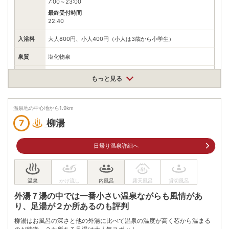
7:00～23:00
最終受付時間
22:40
入浴料
大人800円、小人400円（小人は3歳から小学生）
泉質
塩化物泉
住所
もっと見る
兵庫県豊岡市城崎町湯島610
車
アクセス
北近畿豊岡自動車道日高神鍋高原ICから国道482・312号、県道
温泉地の中心地から
1.9
km
3号を城崎温泉方面へ22km
柳湯
7
公共交通機関
JR山陰本線城崎温泉駅から徒歩20分
日帰り温泉詳細へ
有料（19台）
駐車場
※近くに有料駐車場あり。料金については現地に確認。
電話番号
0796322195
外湯７湯の中では一番小さい温泉ながらも風情があ
※ 掲載情報は変更になる場合があります。最新の内容はご利用前にご自身でお
問合せください。
り、足湯が２か所あるのも評判
※ 料金情報は税込・税抜表記が混ざっております。正しい金額はご利用前にご
自身でお問合せください。
柳湯はお風呂の深さと他の外湯に比べて温泉の温度が高く芯から温まる