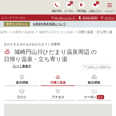
0
0
メ
メニュー
電話予約
クーポン
予約照会
お気に入り
ニ
ュ
ようこそ ゲストさん
ゆこゆこについて
新規会員登録
ログイン
ー
重要なお知らせ
令和8年熊本地震について
を
開
温泉地
兵庫県の温泉地
城崎円山川ひだまり温泉
日帰り温泉・立ち寄り湯
く
きのさきまるやまがわひだまり
兵庫県
城崎円山川ひだまり温泉周辺 の
日帰り温泉・立ち寄り湯
口コミ募集中
お気に入り登録する
基本情報
日帰り温泉
観光情報
口コミ
アクセス
クーポン
宿泊