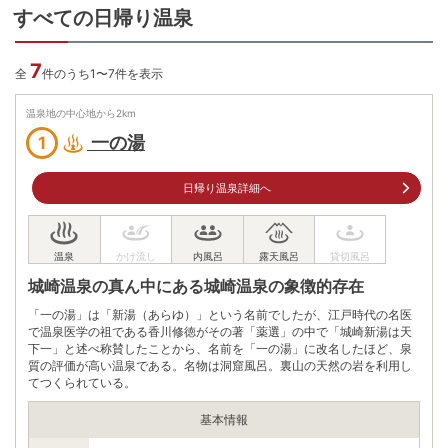
すべての日帰り温泉
7
全
件のうち1〜7件を表示
温泉地の中心地から
2
km
一の湯
1
日帰り温泉詳細へ
城崎温泉の真ん中にある城崎温泉の象徴的存在
「一の湯」は「新湯（あらゆ）」という名前でしたが、江戸時代の名医
で温泉医学の祖である香川修徳がその著「薬選」の中で「城崎新湯は天
下一」と述べ称賛したことから、名前を「一の湯」に改名したほど、泉
質の評価が高い温泉である。名物は洞窟風呂。裏山の天然の岩を利用し
てつくられている。
基本情報