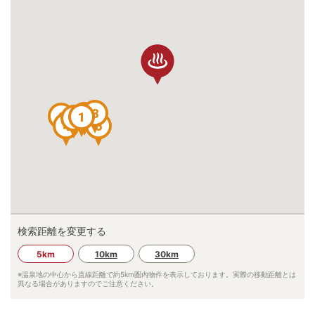
3
7
6
1
2
4
5
検索距離を変更する
5km
10km
30km
※温泉地の中心から直線距離で約
5km
圏内物件を表示しております。実際の移動距離とは
異なる場合がありますのでご注意ください。