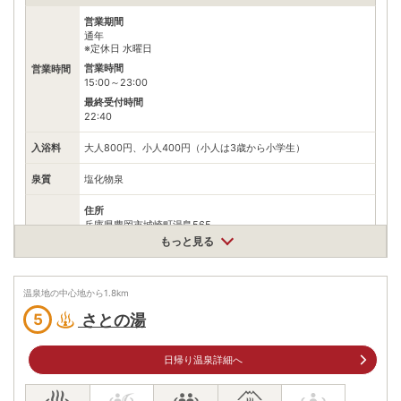
営業期間
通年
※定休日 水曜日
営業時間
営業時間
15:00～23:00
最終受付時間
22:40
入浴料
大人800円、小人400円（小人は3歳から小学生）
泉質
塩化物泉
住所
兵庫県豊岡市城崎町湯島565
もっと見る
車
アクセス
北近畿豊岡自動車道日高神鍋高原ICから国道482・312号、県道
3号を城崎温泉方面へ22km
温泉地の中心地から
1.8
km
公共交通機関
城崎温泉駅から徒歩約15分
さとの湯
5
情報なし
駐車場
※近くに有料駐車場あり
日帰り温泉詳細へ
電話番号
0796322194