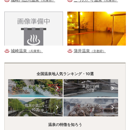
（兵庫県）
（兵庫県）
城崎温泉
蒲井温泉
（兵庫県）
（京都府）
全国温泉地人気ランキング・10選
全国 温泉地
泉質が自慢
人気ランキング
10選
散策が楽しい
自然あふれる
10選
10選
温泉の特徴を知ろう