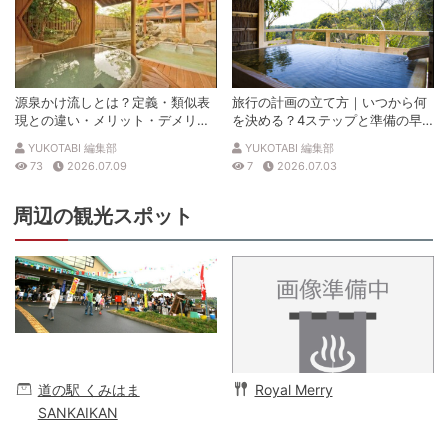
源泉かけ流しとは？定義・類似表
旅行の計画の立て方｜いつから何
現との違い・メリット・デメリッ
を決める？4ステップと準備の早
トを解説
見表
YUKOTABI 編集部
YUKOTABI 編集部
73
2026.07.09
7
2026.07.03
周辺の観光スポット
道の駅 くみはま
Royal Merry
SANKAIKAN