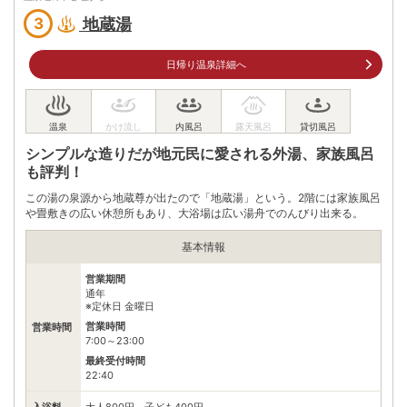
公共交通機関
地蔵湯
3
城崎温泉駅から徒歩約10分
日帰り温泉詳細へ
情報なし
駐車場
※近くに有料駐車場あり
電話番号
0796322230
※ 掲載情報は変更になる場合があります。最新の内容はご利用前にご自身でお
シンプルな造りだが地元民に愛される外湯、家族風呂
問合せください。
も評判！
※ 料金情報は税込・税抜表記が混ざっております。正しい金額はご利用前にご
自身でお問合せください。
この湯の泉源から地蔵尊が出たので「地蔵湯」という。2階には家族風呂
や畳敷きの広い休憩所もあり、大浴場は広い湯舟でのんびり出来る。
基本情報
営業期間
通年
※定休日 金曜日
営業時間
営業時間
7:00～23:00
最終受付時間
22:40
入浴料
大人800円、子ども400円