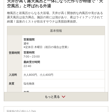
天井が高く露天風呂と一体になった作りが特徴で「天
自身でお問合せください。
空風呂」と呼ばれる外湯
檜風呂と岩風呂からなる大浴場。天井が高く開放的な内風呂や滝がある
露天風呂は迫力満点。施設の前には池があり、夜はライトアップされて
綺麗！温泉のミストが吹出すサウナは美肌効果抜群。
基本情報
営業期間
通年
※定休日 木曜日（祝日の場合は営業）
営業時間
営業時間
7:00～23:00
最終受付時間
22:40
入浴料
大人800円、小人400円
泉質
塩化物泉
住所
兵庫県豊岡市城崎町湯島448-1
もっと見る
車
アクセス
北近畿豊岡自動車道日高神鍋高原ICから国道482・312号、県道
3号を城崎温泉方面へ22km
温泉地の中心地から
1.7
km