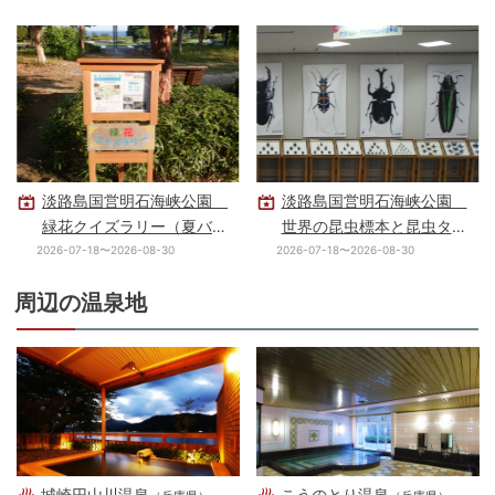
淡路島国営明石海峡公園
淡路島国営明石海峡公園
緑花クイズラリー（夏バー
世界の昆虫標本と昆虫タペ
ジョン）
ストリーの展示
2026-07-18〜2026-08-30
2026-07-18〜2026-08-30
周辺の温泉地
城崎円山川温泉
こうのとり温泉