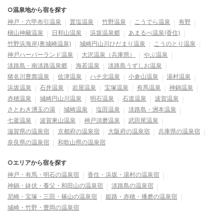
○温泉地から宿を探す
神戸・六甲布引温泉
置塩温泉
竹野温泉
こうでら温泉
有野
槇山神籬温泉
日和山温泉
浜坂温泉郷
あまるべ温泉(香住)
竹野浜海岸(奥城崎温泉)
城崎円山川ひだまり温泉
こうのとり温泉
神戸ハーバーランド温泉
大沢温泉（兵庫県）
やぶ温泉
淡路島・南淡路温泉郷
海若温泉
淡路島うずしお温泉
猪名川豊壽温泉
佐津温泉
ハチ北温泉
小倉山温泉
湯村温泉
浜坂温泉
石井温泉
岩屋温泉
宝塚温泉
有馬温泉
神鍋温泉
赤穂温泉
城崎円山川温泉
明石温泉
石道温泉
波賀温泉
さとわき湧玉の湯
城崎温泉
塩田温泉
淡路島・洲本温泉
七釜温泉
波賀東山温泉
神戸須磨温泉
武田尾温泉
滋賀県の温泉宿
京都府の温泉宿
大阪府の温泉宿
兵庫県の温泉宿
奈良県の温泉宿
和歌山県の温泉宿
○エリアから宿を探す
神戸・有馬・明石の温泉宿
香住・浜坂・湯村の温泉宿
神鍋・鉢伏・養父・和田山の温泉宿
淡路島の温泉宿
尼崎・宝塚・三田・篠山の温泉宿
姫路・赤穂・播磨の温泉宿
城崎・竹野・豊岡の温泉宿