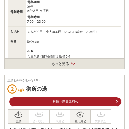
営業期間
通年
※定休日 水曜日
営業時間
営業時間
7:00～23:00
入浴料
大人800円、小人400円 （小人は3歳から小学生）
泉質
塩化物泉
住所
兵庫県豊岡市城崎町湯島415-1
車
もっと見る
アクセス
北近畿豊岡自動車道日高神鍋高原ICから国道482・312号、県道
3号を城崎温泉方面へ22km
公共交通機関
温泉地の中心地から
2.1
km
城崎温泉駅より徒歩10分
御所の湯
2
情報なし
駐車場
※近くに有料駐車場あり
日帰り温泉詳細へ
電話番号
0796322229
※ 掲載情報は変更になる場合があります。最新の内容はご利用前にご自身でお
問合せください。
※ 料金情報は税込・税抜表記が混ざっております。正しい金額はご利用前にご