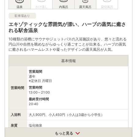
※ 掲載情報は変更になる場合があります。最新の内容はご利用前にご自身でお
問合せください。
駐車場あり
※ 料金情報は税込・税抜表記が混ざっております。正しい金額はご利用前にご
自身でお問合せください。
エキゾティックな雰囲気が漂い、ハーブの蒸気に癒さ
れる駅舎温泉
10種類の浴槽にサウナやジェットバスの入浴施設があり、悠々と流れる
円山川や自然を眺めながらゆっくり過ごすことが出来る。ハーブの蒸気
に癒されるハマームレストや凝ったデザインの露天風呂が人気。
基本情報
営業期間
通年
※定休日 月曜日
営業時間
営業時間
13:00～21:00
最終受付時間
20:40
入浴料
大人900円、小人450円（小人は3歳から小学生）
泉質
塩化物泉
もっと見る
住所