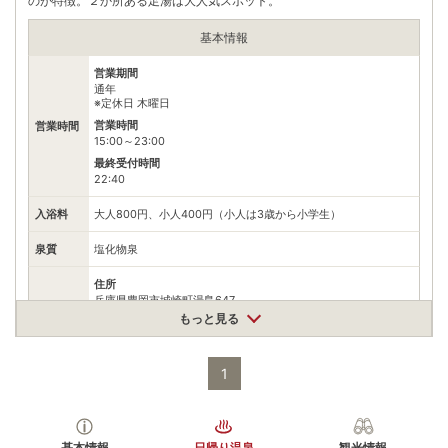
のが特徴。２か所ある足湯は大人気スポット。
基本情報
営業期間
通年
※定休日 木曜日
営業時間
営業時間
15:00～23:00
最終受付時間
22:40
入浴料
大人800円、小人400円（小人は3歳から小学生）
泉質
塩化物泉
住所
兵庫県豊岡市城崎町湯島647
もっと見る
車
アクセス
北近畿豊岡自動車道日高神鍋高原ICから国道482・312号、県道
3号を城崎温泉方面へ22km
1
公共交通機関
城崎温泉駅から徒歩約8分
情報なし
駐車場
基本情報
日帰り温泉
観光情報