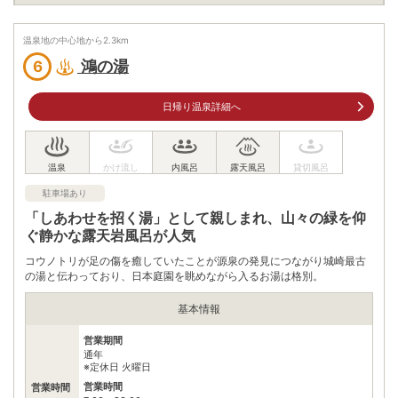
兵庫県豊岡市城崎町今津290-36
車
温泉地の中心地から
2.3
km
アクセス
北近畿豊岡自動車道日高神鍋高原ICから国道482・312号、県道
3号を城崎温泉方面へ22km
鴻の湯
6
公共交通機関
城崎温泉駅すぐ
日帰り温泉詳細へ
有料（40台）
駐車場
※建物近くに有料駐車場有。料金については現地に確認。
電話番号
0796320111
駐車場あり
※ 掲載情報は変更になる場合があります。最新の内容はご利用前にご自身でお
「しあわせを招く湯」として親しまれ、山々の緑を仰
問合せください。
ぐ静かな露天岩風呂が人気
※ 料金情報は税込・税抜表記が混ざっております。正しい金額はご利用前にご
自身でお問合せください。
コウノトリが足の傷を癒していたことが源泉の発見につながり城崎最古
の湯と伝わっており、日本庭園を眺めながら入るお湯は格別。
基本情報
営業期間
通年
※定休日 火曜日
営業時間
営業時間