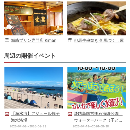
城崎プリン専門店 Kiman
但馬牛串焼き 但馬づくし屋
周辺の開催イベント
【海水浴】アジュール舞子
淡路島国営明石海峡公園
海水浴場
ウォーターパーク（子ども
の水遊び場）
2026-07-09〜2026-08-23
2026-07-18〜2026-08-30