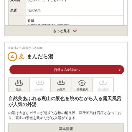
泉質
塩化物泉
住所
兵庫県豊岡市城崎町湯島796
もっと見る
車
アクセス
北近畿豊岡自動車道日高神鍋高原ICから国道482・312号、県道
3号を城崎温泉方面へ22km
温泉地の中心地から
2.4
km
公共交通機関
城崎温泉駅から徒歩約8分
まんだら湯
4
情報なし
駐車場
※近くに有料駐車場あり
日帰り温泉詳細へ
電話番号
0796322228
※ 掲載情報は変更になる場合があります。最新の内容はご利用前にご自身でお
問合せください。
自然美あふれる裏山の景色を眺めながら入る露天風呂
※ 料金情報は税込・税抜表記が混ざっております。正しい金額はご利用前にご
が人気の外湯
自身でお問合せください。
内湯は大きなガラスが開放的な檜の桶風呂。露天風呂は石垣となってお
り、裏山の景色を眺めながら入浴ができる。
基本情報