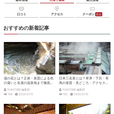
※近くに有料駐車場あり
電話番号
0796322097
口コミ
アクセス
クーポン
宿泊
※ 掲載情報は変更になる場合があります。最新の内容はご利用前にご自身でお
問合せください。
※ 料金情報は税込・税抜表記が混ざっております。正しい金額はご利用前にご
おすすめの新着記事
自身でお問合せください。
湯の花とは？正体・泉質による色
日本三名泉とは？草津・下呂・有
の違いと名湯の温泉地まで徹底解
馬の泉質・見どころ・アクセスを
説
徹底解説
YUKOTABI 編集部
YUKOTABI 編集部
108
2026.07.15
162
2026.07.10