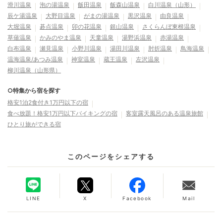
滑川温泉
泡の湯温泉
飯田温泉
飯森山温泉
白川温泉（山形）
辰ケ湯温泉
大野目温泉
がまの湯温泉
黒沢温泉
由良温泉
大堀温泉
碁点温泉
卯の花温泉
銀山温泉
さくらんぼ東根温泉
草薙温泉
かみのやま温泉
天童温泉
湯野浜温泉
赤湯温泉
白布温泉
瀬見温泉
小野川温泉
湯田川温泉
肘折温泉
鳥海温泉
温海温泉/あつみ温泉
神室温泉
蔵王温泉
左沢温泉
柳川温泉（山形県）
○特集から宿を探す
格安1泊2食付き1万円以下の宿
食べ放題！格安1万円以下バイキングの宿
客室露天風呂のある温泉旅館
ひとり旅ができる宿
このページをシェアする
LINE
X
Facebook
Mail