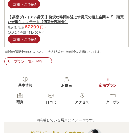
詳細・ご予約
【 茶寮プレミアム露天 】贅沢な時間を過ごす露天の極上空間＆『一頭買
い米沢牛』ステーキ【個室か部屋食】
57,200
円~
最安値
(税込)
(大人2名 合計
114,400
円~)
詳細・ご予約
※料金は選択中の条件をもとに、大人1人あたりの料金を表示しています。
プラン一覧へ戻る
基本情報
お風呂
宿泊プラン
写真
口コミ
アクセス
クーポン
※掲載している写真はイメージです。
ゆこゆこコミュニケーターへ