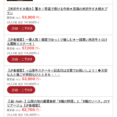
【米沢牛すき焼き】驚き！常温で溶ける牛肉★至福の米沢牛すき焼きプ
ラン
53,900
円~
最安値
(税込)
(大人2名 合計
107,800
円~)
詳細・ご予約
【夕食個室】一番人気！個室でゆっくり愉しむ★一頭買い米沢牛トロけ
る霜降りステーキ！
57,200
円~
最安値
(税込)
(大人2名 合計
114,400
円~)
詳細・ご予約
【夕食個室】＜山形牛ステーキ＞記念日は古窯でお祝いしよう！◆大切
な人と過ごす特別なひとときを・・・
53,900
円~
最安値
(税込)
(大人2名 合計
107,800
円~)
詳細・ご予約
【 結 -huit- 】山形の旬の厳選食材「8種の料理」と「8種のソース」のマ
リアージュ【夕食個室】
62,700
円~
最安値
(税込)
(大人2名 合計
125,400
円~)