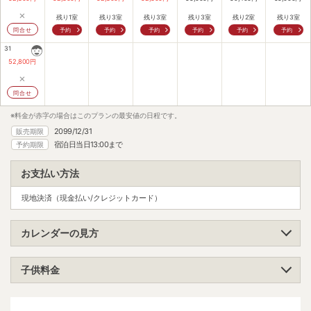
×
残り1室
残り3室
残り3室
残り3室
残り2室
残り3室
問合せ
予約
予約
予約
予約
予約
予約
31
52,800
円
×
問合せ
※料金が赤字の場合はこのプランの最安値の日程です。
2099/12/31
販売期限
宿泊日当日13:00まで
予約期限
お支払い方法
現地決済（現金払い/クレジットカード）
カレンダーの見方
子供料金
小学生（高学年）
大人料金の70%