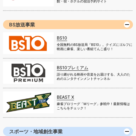
館・宿・ホテルの宿泊予約サイト
BS放送事業
BS10
全国無料のBS放送局『BS10』。クイズにゴルフに
映画に麻雀、楽しい番組てんこ盛り！
BS10プレミアム
語り継がれる映画や音楽をお届けする、大人のた
めのエンタテインメントチャンネル
BEAST X
麻雀プロリーグ「Mリーグ」参戦中！最新情報は
こちらをチェック！
スポーツ・地域創生事業