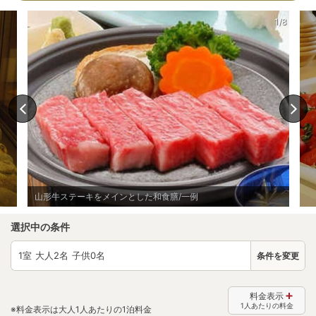
1/8
山形牛ステーキをメインとした和食膳/一例
選択中の条件
1
室 大人
2
名 子供
0
名
条件を変更
料金表示
1人あたりの料金
※料金表示は大人1人あたりの1泊料金