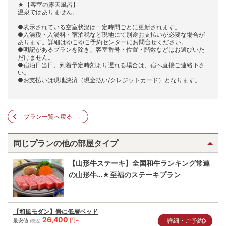
★【客室の露天風呂】
温泉ではありません。
●表示されている空室状況は一定時間ごとに更新されます。
●入湯税・入湯料・宿泊税など現地にて別途お支払いが必要な場合が
あります。詳細はゆこゆこ予約センターにお問合せください。
●明記があるプランを除き、客室番号・位置・階数などはお選びいた
だけません。
●宿泊日当日、到着予定時刻より遅れる場合は、宿へ直接ご連絡下さ
い。
●お支払いは現地決済（現金払い/クレジットカード）となります。
プラン一覧へ戻る
同じプランの他の部屋タイプ
【山形牛ステーキ】全国和牛ランキング常連
の山形牛…★至福のステーキプラン
【和風モダン】畳に低層ベッド
26,400
円~
詳細・ご予約
最安値
(税込)