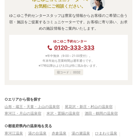
お気軽にご相談ください。
ゆこゆこ予約センタースタッフは豊富な情報からお客様のご希望に合う
宿・施設をご提案するコミュニケーターです。お客様に寄り添い、お求
めの施設情報をご案内いたします。
ゆこゆこ予約センター
0120-333-333
※年中無休（9:00～21:00受付）。
年末年始も営業時間は通常通りです。
※17時以降および土日は特に混み合います。
宿コード：
0032
○エリアから宿を探す
山形・蔵王・天童・上山の温泉宿
尾花沢・新庄・村山の温泉宿
寒河江・月山の温泉宿
米沢・置賜の温泉宿
酒田・鶴岡の温泉宿
○都道府県内の温泉地を見る
寒河江温泉
湯の台温泉
赤倉温泉
湯の瀬温泉
ひまわり温泉