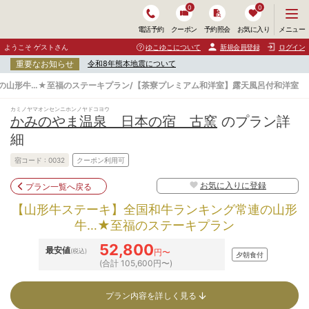
0
0
メ
メニュー
電話予約
クーポン
予約照会
お気に入り
ニ
ュ
ようこそ ゲストさん
ゆこゆこについて
新規会員登録
ログイン
ー
重要なお知らせ
令和8年熊本地震について
を
開
の山形牛…★至福のステーキプラン/【茶寮プレミアム和洋室】露天風呂付和洋室
く
カミノヤマオンセンニホンノヤドコヨウ
かみのやま温泉 日本の宿 古窯
のプラン詳
細
宿コード :
0032
クーポン利用可
お気に入りに登録
プラン一覧へ戻る
【山形牛ステーキ】全国和牛ランキング常連の山形
牛…★至福のステーキプラン
52,800
最安値
(税込)
円〜
夕朝食付
(合計 105,600円〜)
プラン内容を詳しく見る