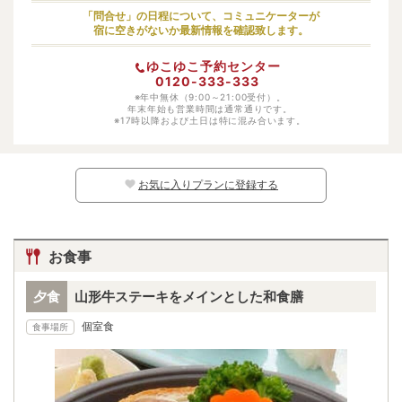
小学生（低学年）
大人料金の50%
「問合せ」の日程について、コミュニケーターが
宿に空きがないか最新情報を確認致します。
幼児（寝具・食事あり）
大人料金の50%
ゆこゆこ予約センター
幼児（寝具あり）
1650円
0120-333-333
幼児（食事あり）
※年中無休（9:00～21:00受付）。
6930円
年末年始も営業時間は通常通りです。
※17時以降および土日は特に混み合います。
幼児（寝具・食事なし）
無料
※日別の料金については、カレンダー上の
マークよりご確認ください。マークのな
い日程ではお子様はご予約いただけません。
お気に入りプランに登録する
お食事
夕食
山形牛ステーキをメインとした和食膳
個室食
食事場所