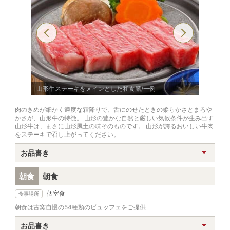
山形牛ステーキをメインとした和食膳/一例
朝食ブュ
肉のきめが細かく適度な霜降りで、舌にのせたときの柔らかさとまろや
かさが、山形牛の特徴。 山形の豊かな自然と厳しい気候条件が生み出す
山形牛は、まさに山形風土の味そのものです。 山形が誇るおいしい牛肉
をステーキで召し上がってください。
お品書き
朝食
朝食
個室食
食事場所
朝食は古窯自慢の54種類のビュッフェをご提供
お品書き