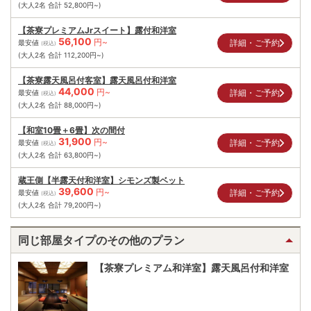
(大人2名 合計
52,800
円~)
【茶寮プレミアムJrスイート】露付和洋室
56,100
円~
詳細・ご予約
最安値
(税込)
(大人2名 合計
112,200
円~)
【茶寮露天風呂付客室】露天風呂付和洋室
44,000
円~
詳細・ご予約
最安値
(税込)
(大人2名 合計
88,000
円~)
【和室10畳＋6畳】次の間付
31,900
円~
詳細・ご予約
最安値
(税込)
(大人2名 合計
63,800
円~)
蔵王側【半露天付和洋室】シモンズ製ベット
39,600
円~
詳細・ご予約
最安値
(税込)
(大人2名 合計
79,200
円~)
同じ部屋タイプのその他のプラン
【茶寮プレミアム和洋室】露天風呂付和洋室