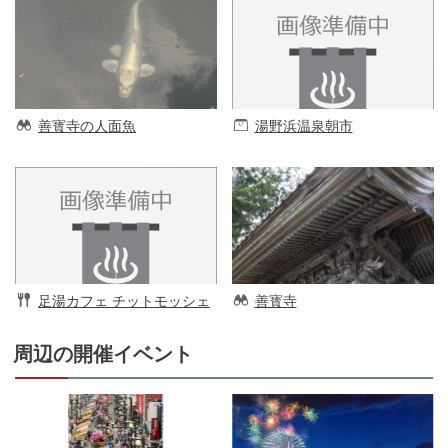
善寳寺の人面魚
湯野浜温泉朝市
足湯カフェ チットモッシェ
善寳寺
周辺の開催イベント