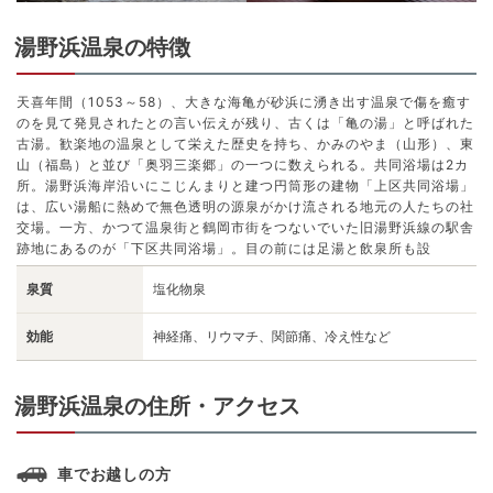
湯野浜温泉の特徴
天喜年間（1053～58）、大きな海亀が砂浜に湧き出す温泉で傷を癒す
のを見て発見されたとの言い伝えが残り、古くは「亀の湯」と呼ばれた
古湯。歓楽地の温泉として栄えた歴史を持ち、かみのやま（山形）、東
山（福島）と並び「奥羽三楽郷」の一つに数えられる。共同浴場は2カ
所。湯野浜海岸沿いにこじんまりと建つ円筒形の建物「上区共同浴場」
は、広い湯船に熱めで無色透明の源泉がかけ流される地元の人たちの社
交場。一方、かつて温泉街と鶴岡市街をつないでいた旧湯野浜線の駅舎
跡地にあるのが「下区共同浴場」。目の前には足湯と飲泉所も設
泉質
塩化物泉
効能
神経痛、リウマチ、関節痛、冷え性など
湯野浜温泉の住所・アクセス
車でお越しの方