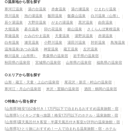
○温泉地から宿を探す
寒河江温泉
湯の台温泉
赤倉温泉
湯の瀬温泉
ひまわり温泉
滑川温泉
泡の湯温泉
飯田温泉
飯森山温泉
白川温泉（山形）
辰ケ湯温泉
大野目温泉
がまの湯温泉
黒沢温泉
由良温泉
大堀温泉
碁点温泉
卯の花温泉
銀山温泉
さくらんぼ東根温泉
草薙温泉
かみのやま温泉
天童温泉
湯野浜温泉
赤湯温泉
白布温泉
瀬見温泉
小野川温泉
湯田川温泉
肘折温泉
鳥海温泉
温海温泉/あつみ温泉
神室温泉
蔵王温泉
左沢温泉
柳川温泉（山形県）
青森県の温泉宿
岩手県の温泉宿
秋田県の温泉宿
宮城県の温泉宿
山形県の温泉宿
福島県の温泉宿
○エリアから宿を探す
山形・蔵王・天童・上山の温泉宿
尾花沢・新庄・村山の温泉宿
寒河江・月山の温泉宿
米沢・置賜の温泉宿
酒田・鶴岡の温泉宿
○特集から宿を探す
[山形県]格安1泊2食付き！1万円以下で泊まれるおすすめ温泉旅館・宿
[山形県]バイキング食べ放題！格安1万円以下のホテル・温泉旅館・宿
[山形県]露天風呂付き客室・半露天風呂付き客室が評判の温泉旅館・宿
[山形県]ひとり旅におすすめ！一人で泊まれる温泉旅館・宿・ホテル