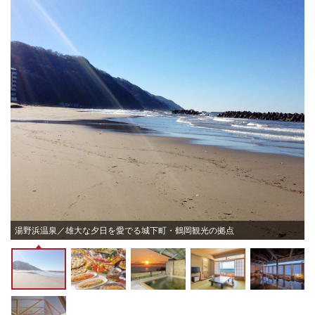
湯野浜温泉／雄大な夕日を愛でる城下町・鶴岡観光の拠点