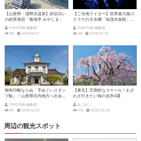
【山形県・湯野浜温泉】砂浜沿い
【ご当地ライター】世界最大級の
の絶景海宿「愉海亭 みやじま」
クラゲの大水槽「加茂水族館」幻
想的な魅惑の世界へ
YUKOTABI 編集部
YUKOTABI 編集部
68
2019.06.17
69
2018.05.29
御朱印帳ならぬ「手ぬぐいスタン
【東北】圧倒的なスケール！わざ
プ帖」！山形県庄内地方へ出会い
わざ行きたい桜の名所4選
の印を刻む旅！
YUKOTABI 編集部
ゆこゆこ
65
2018.12.04
115
2020.02.20
周辺の観光スポット