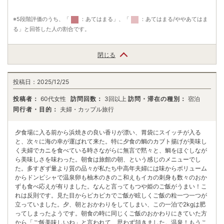
※5段階評価のうち、「
：あてはまる」、「
：あてはまる/ややあてはま
る」と回答した人の割合です。
閉じる
投稿日：
2025/12/25
投稿者：
60代女性
訪問回数：
3回以上
訪問・滞在の種別：
宿泊
同行者・目的：
夫婦・カップル旅行
夕食場に入る前から浜焼きの良い香りが漂い、胃袋にスイッチが入る
と、次々に海の幸が運ばれて来た。特に夕食の鯛のカブト揚げが美味し
く夫婦でカニを食べている時さながらに無言で黙々と、鯛をほぐしなが
ら美味しさを味わった。朝食は旅館の朝、という感じのメニューでし
た。多すぎず量より質の品々が私たち中高年夫婦には味からボリューム
からドンピシャで温泉卵も柚木のきのこ和えもイカの刺身も数々のおか
ずも食べ応えが有りました。なんと言ってもつや姫のご飯がうまい！こ
れは反則です。見た目からピカピカでご飯が眩しくご飯の粒一つ一つが
立っていました。夕、朝とおかわりをしてしまい、この一泊で2kgは肥
ってしまったようです。朝食の時に同じくご飯のおかわりにきていた方
から「ご飯美味しいね」と言われて、思わず頷きました。温泉！もうこ