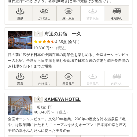
世代旅行へ出かけよう。名物[浜焼き]と鯛の兜揚げが絶品です。
海辺のお宿 一久
4.35点 (全6件)
19,800
円〜
（税込）
目の前に広がる日本の夕陽百選の海景色を楽しめる、全室オーシャンビュ
ーのお宿。全席から日本海を望む会食場で日本百選の夕陽と調理長自慢の
お料理を心ゆくまでご堪能
KAMEYA HOTEL
- 点 (全-件)
40,040
円〜
（税込）
全室オーシャンビュー。文化10年創業。200年の歴史を誇る温泉宿「亀
や」は数年間にわたる リニューアルを終えオープン！日本海の幸と庄内
平野の幸をふんだんに使った美食の宿