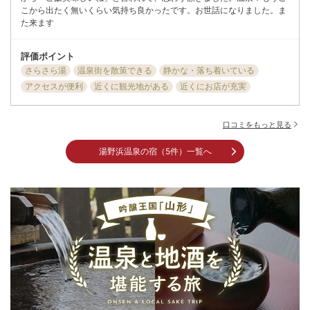
こから出たく無いくらい気持ち良かったです。お世話になりました。ま
た来ます
評価ポイント
さらさら湯
温泉街を散策できる
静かな・落ち着いている
アクセスが便利
近くに観光地がある
近くにお店が充実
口コミをもっと見る
湯野浜温泉の宿（5件）一覧へ