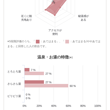
0%
近くに観
秘湯感が
光地あり
ある
アクセスが
便利
※5段階評価のうち、「
：あてはまる」、「
：あてはまる/ややあては
まる」と回答した人の割合です。
温泉・お湯の特徴
(※)
7 %
7 %
とろとろ湯
27 %
27 %
27 %
27 %
さらさら湯
60 %
60 %
0 %
0 %
ピリピリ湯
0 %
0 %
0%
20%
40%
60%
80%
100%