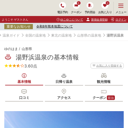
0
0
メ
メニュー
電話予約
クーポン
予約照会
お気に入り
ニ
ュ
ようこそ ゲストさん
ゆこゆこについて
新規会員登録
ログイン
ー
重要なお知らせ
令和8年熊本地震について
を
開
温泉ガイド
全国の温泉地
東北の温泉地
山形県の温泉地
湯野浜温泉
く
ゆのはま
山形県
湯野浜温泉の基本情報
3.60
点
お気に入り登録する
基本情報
日帰り温泉
観光情報
口コミ
アクセス
クーポン
宿泊