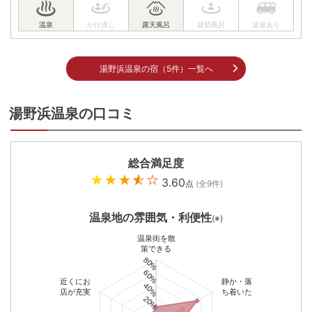
湯野浜温泉の宿（5件）一覧へ
湯野浜温泉の口コミ
総合満足度
3.60
点
(全
9
件)
温泉地の雰囲気・利便性
(※)
温泉街を散
策できる
80%
60%
近くにお
静か・落
40%
店が充実
ち着いた
20%