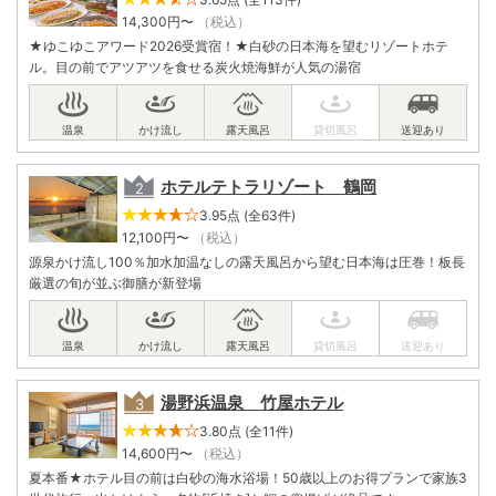
14,300
円〜
（税込）
★ゆこゆこアワード2026受賞宿！★白砂の日本海を望むリゾートホテ
ル。目の前でアツアツを食せる炭火焼海鮮が人気の湯宿
ホテルテトラリゾート 鶴岡
3.95点 (全63件)
12,100
円〜
（税込）
源泉かけ流し100％加水加温なしの露天風呂から望む日本海は圧巻！板長
厳選の旬が並ぶ御膳が新登場
湯野浜温泉 竹屋ホテル
3.80点 (全11件)
14,600
円〜
（税込）
夏本番★ホテル目の前は白砂の海水浴場！50歳以上のお得プランで家族3