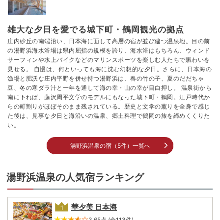
雄大な夕日を愛でる城下町・鶴岡観光の拠点
庄内砂丘の南端沿い、日本海に面して高層の宿が並び建つ温泉地。目の前
の湯野浜海水浴場は県内屈指の規模を誇り、海水浴はもちろん、ウィンド
サーフィンや水上バイクなどのマリンスポーツを楽しむ人たちで賑わいを
見せる。 自慢は、何といっても海に沈む幻想的な夕日。さらに、日本海の
漁場と肥沃な庄内平野を併せ持つ湯野浜は、春の竹の子、夏のだだちゃ
豆、冬の寒ダラ汁と一年を通して海の幸・山の幸が目白押し。 温泉街から
南に下れば、藤沢周平文学のモデルにもなった城下町・鶴岡。江戸時代か
らの町割りがほぼそのまま残されている。歴史と文学の薫りを全身で感じ
た後は、見事な夕日と海沿いの温泉、郷土料理で鶴岡の旅を締めくくりた
い。
湯野浜温泉の宿（5件）一覧へ
湯野浜温泉の人気宿ランキング
華夕美 日本海
3.65点 (全113件)