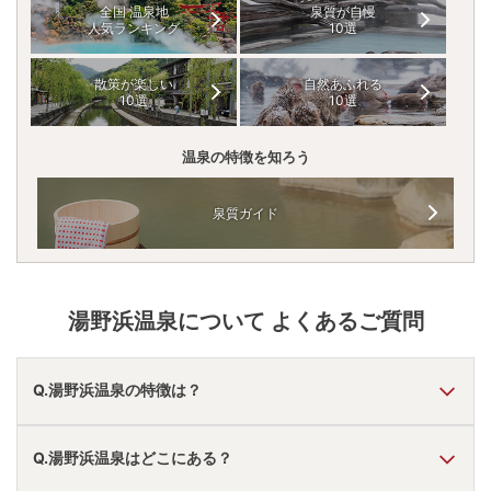
全国 温泉地
泉質が自慢
人気ランキング
10選
散策が楽しい
自然あふれる
10選
10選
温泉の特徴を知ろう
泉質ガイド
湯野浜温泉
について よくあるご質問
Q.湯野浜温泉の特徴は？
A.
温泉・お湯の特徴は
さらさら
しており、温泉地の雰囲気は
Q.湯野浜温泉はどこにある？
「静か・落ち着いた」
と言われています。
湯野浜温泉
の口コミ情報の詳細は
こちら
。