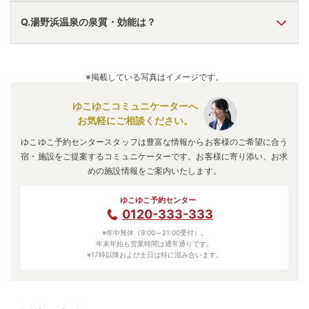
A.
湯野浜温泉
は、
山形県鶴岡市湯野浜
にあります。
Q.湯野浜温泉の泉質・効能は？
車でお越しの方は、鶴岡ICから車で約15分。
電車でお越しの方は、鶴岡駅からバスで約40分。
湯野浜温泉
のアクセス情報の詳細は
こちら
。
A.
泉質は
塩化物泉
などで、効能は
神経痛、リウマチ、関節
痛、冷え性
などと言われています。
※掲載している写真はイメージです。
ゆこゆこコミュニケーターへ
お気軽にご相談ください。
ゆこゆこ予約センタースタッフは豊富な情報からお客様のご希望に合う
宿・施設をご提案するコミュニケーターです。お客様に寄り添い、お求
めの施設情報をご案内いたします。
ゆこゆこ予約センター
0120-333-333
※年中無休（9:00～21:00受付）。
年末年始も営業時間は通常通りです。
※17時以降および土日は特に混み合います。