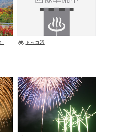
）
ドッコ沼