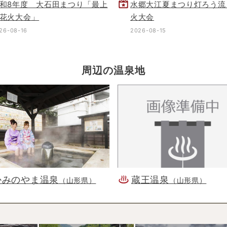
和8年度 大石田まつり「最上
水郷大江夏まつり灯ろう流
花火大会」
火大会
26-08-16
2026-08-15
周辺の温泉地
かみのやま温泉
蔵王温泉
（山形県）
（山形県）