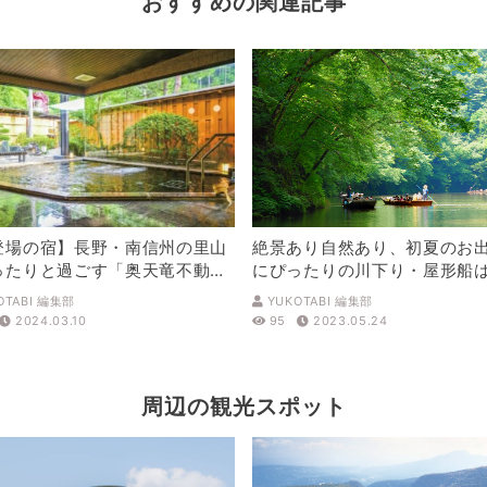
おすすめの関連記事
登場の宿】長野・南信州の里山
絶景あり自然あり、初夏のお
ったりと過ごす「奥天竜不動温
にぴったりの川下り・屋形船
佐和屋」。地元の食材も堪能！
が？
OTABI 編集部
YUKOTABI 編集部
2024.03.10
95
2023.05.24
周辺の観光スポット