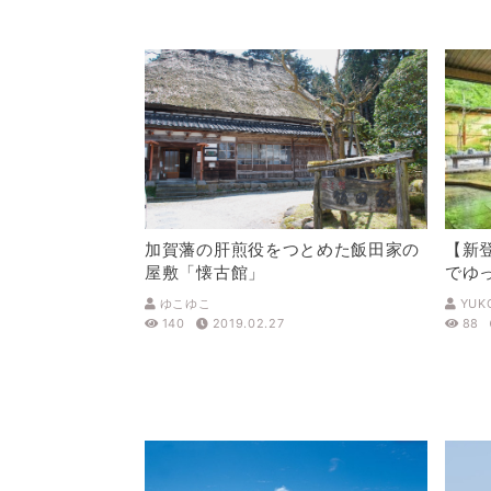
加賀藩の肝煎役をつとめた飯田家の
【新
屋敷「懐古館」
でゆ
泉 
ゆこゆこ
YUK
140
2019.02.27
88