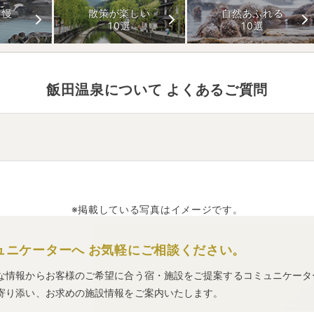
自慢
散策が楽しい
自然あふれる
10選
10選
飯田温泉
について よくあるご質問
す。
約10分。
約15分。
※掲載している写真はイメージです。
。
ュニケーターへ
お気軽にご相談ください。
な情報からお客様のご希望に合う宿・施設をご提案するコミュニケータ
寄り添い、お求めの施設情報をご案内いたします。