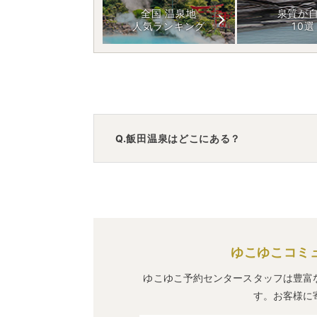
全国 温泉地
泉質が
人気ランキング
10選
Q.飯田温泉はどこにある？
A.
飯田温泉
は、
山形県山形市飯田
にありま
車でお越しの方は、山形蔵王ICから車で
電車でお越しの方は、山形駅からバスで
飯田温泉
のアクセス情報の詳細は
こちら
ゆこゆこコミ
ゆこゆこ予約センタースタッフは豊富
す。お客様に