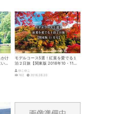
出かけ
モデルコース5選！紅葉を愛でる１
はいか
泊２日旅【関東版 2018年10・11月
号】
ゆこゆこ
162
2018.08.20