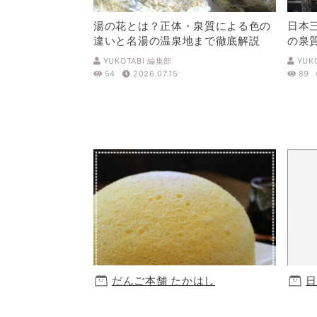
湯の花とは？正体・泉質による色の
日本
違いと名湯の温泉地まで徹底解説
の泉
解説
YUKOTABI 編集部
YUK
54
2026.07.15
89
だんご本舗 たかはし
日