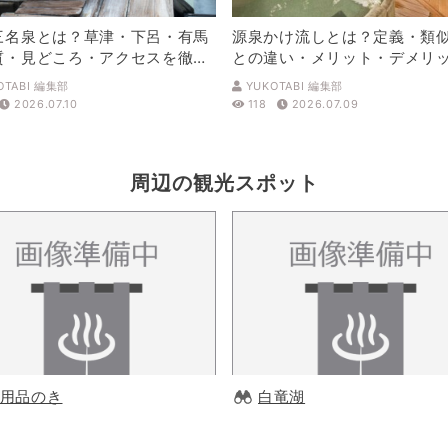
三名泉とは？草津・下呂・有馬
源泉かけ流しとは？定義・類
質・見どころ・アクセスを徹底
との違い・メリット・デメリ
解説
OTABI 編集部
YUKOTABI 編集部
2026.07.10
118
2026.07.09
周辺の観光スポット
用品のき
白竜湖