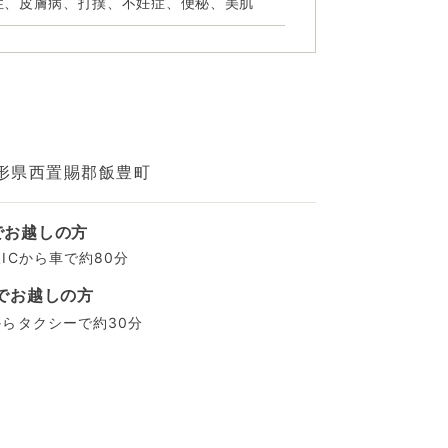
性、皮膚病、打撲、不妊症、便秘、美肌
形県西置賜郡飯豊町
でお越しの方
ICから車で約80分
でお越しの方
らタクシーで約30分