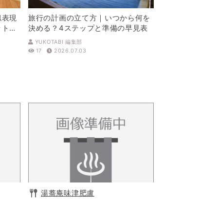
似表現
旅行の計画の立て方｜いつから何を
ットを
決める？4ステップと準備の早見表
YUKOTABI 編集部
17
2026.07.03
湯蕎庵味津肥盧