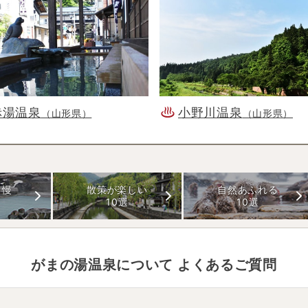
赤湯温泉
小野川温泉
（山形県）
（山形県）
自慢
散策が楽しい
自然あふれる
10選
10選
がまの湯温泉
について よくあるご質問