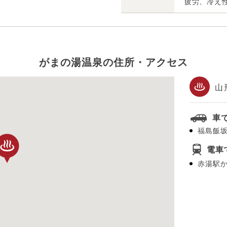
疲労、冷え
がまの湯温泉の住所・アクセス
山
車
福島飯坂
電車
赤湯駅か