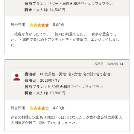
宿泊プラン：
リゾート満喫★和洋中ビュッフェプラン
料金：
大人1名
14,500
円
総合評価
5.00
点
・接客が良かったです。 ・館内が綺麗でした。 ・食事が豊富でし
た。 ・館内で楽しめるアクティビティが豊富で、エンジョイしまし
た。
投稿日：
2026/07/14
宿泊者：
60代男性（男性1名+女性1名の計2名で宿泊）
宿泊日：
2026/07/13
宿泊プラン：
約50種★和洋中ビュッフェプラン
料金：
大人1名
10,800
円
総合評価
4.00
点
夕食の料理が沢山ありお腹いっぱいになった。夕食の宴会場に外国人
の団体客が居て、騒いでやかましかった。