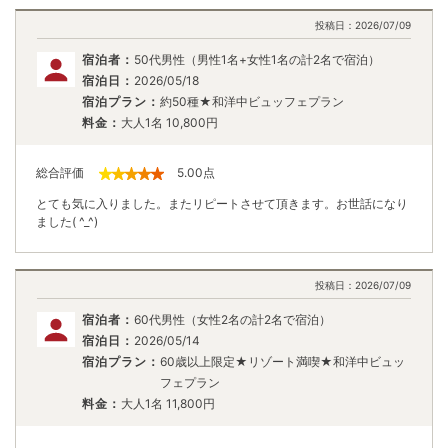
投稿日：
2026/07/09
宿泊者：
50代男性（男性1名+女性1名の計2名で宿泊）
宿泊日：
2026/05/18
宿泊プラン：
約50種★和洋中ビュッフェプラン
料金：
大人1名
10,800
円
総合評価
5.00
点
とても気に入りました。またリピートさせて頂きます。お世話になり
ました( ^_^)
投稿日：
2026/07/09
宿泊者：
60代男性（女性2名の計2名で宿泊）
宿泊日：
2026/05/14
宿泊プラン：
60歳以上限定★リゾート満喫★和洋中ビュッ
フェプラン
料金：
大人1名
11,800
円