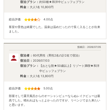
宿泊プラン：
約50種★和洋中ビュッフェプラン
料金：
大人1名
10,800
円
総合評価
4.00
点
客室や景色は綺麗でした。温泉は温めだったので長く入ることが出来
ました。
投稿日：
2026/07/05
宿泊者：
60代男性（男性2名の計2名で宿泊）
宿泊日：
2026/07/03
宿泊プラン：
【おとな割★50歳以上】リゾート満喫★和洋
中ビュッフェプラン
料金：
大人1名
13,800
円
総合評価
5.00
点
部屋そして露天風呂からのオーシャンビューならぬレイクビューは最
高でした。晴れればもっとよかったのですが、リベンジでまた来たい
と思います。