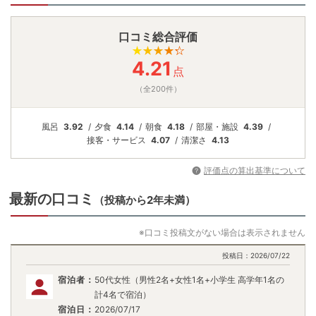
口コミ総合評価
4.21
点
（全200件）
風呂
3.92
夕食
4.14
朝食
4.18
部屋・施設
4.39
接客・
サービス
4.07
清潔さ
4.13
評価点の算出基準について
最新の口コミ
（投稿から2年未満）
※口コミ投稿文がない場合は表示されません
投稿日：
2026/07/22
宿泊者：
50代女性（男性2名+女性1名+小学生 高学年1名の
計4名で宿泊）
宿泊日：
2026/07/17