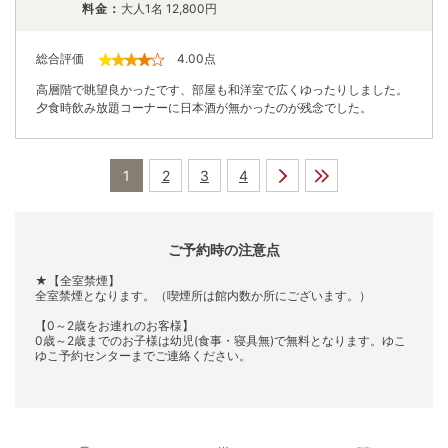
料金：
大人1名
12,800
円
総合評価
4.00
点
高層階で眺望良かったです、部屋も和洋室で広くゆったりしました。
夕食時飲み放題コーナーに日本酒が無かったのが残念でした。
1
2
3
4
ご予約時の注意点
★【全室禁煙】
全室禁煙となります。（喫煙所は館内数か所にございます。）
【0～2歳をお連れのお客様】
0歳～2歳までのお子様は幼児(食事・寝具無)で無料となります。ゆこ
ゆこ予約センターまでご連絡ください。