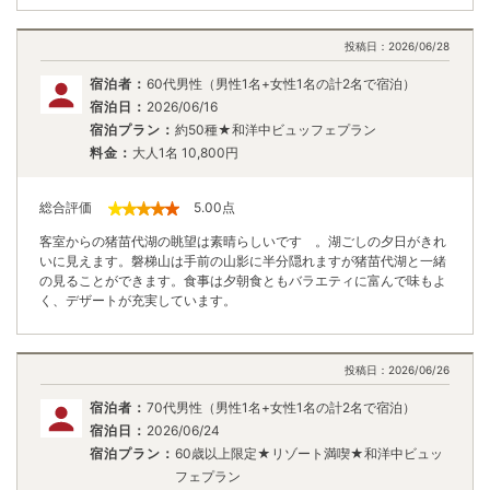
投稿日：
2026/06/28
宿泊者：
60代男性（男性1名+女性1名の計2名で宿泊）
宿泊日：
2026/06/16
宿泊プラン：
約50種★和洋中ビュッフェプラン
料金：
大人1名
10,800
円
総合評価
5.00
点
客室からの猪苗代湖の眺望は素晴らしいです 。湖ごしの夕日がきれ
いに見えます。磐梯山は手前の山影に半分隠れますが猪苗代湖と一緒
の見ることができます。食事は夕朝食ともバラエティに富んで味もよ
く、デザートが充実しています。
投稿日：
2026/06/26
宿泊者：
70代男性（男性1名+女性1名の計2名で宿泊）
宿泊日：
2026/06/24
宿泊プラン：
60歳以上限定★リゾート満喫★和洋中ビュッ
フェプラン