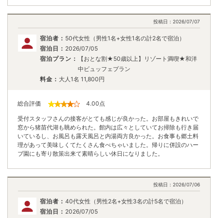
投稿日：
2026/07/07
宿泊者：
50代女性（男性1名+女性1名の計2名で宿泊）
宿泊日：
2026/07/05
宿泊プラン：
【おとな割★50歳以上】リゾート満喫★和洋
中ビュッフェプラン
料金：
大人1名
11,800
円
総合評価
4.00
点
受付スタッフさんの接客がとても感じが良かった。お部屋もきれいで
窓から猪苗代湖も眺められた。館内は広々としていてお掃除も行き届
いているし、お風呂も露天風呂と内湯両方良かった。お食事も郷土料
理があって美味しくてたくさん食べちゃいました。帰りに併設のハー
ブ園にも寄り散策出来て素晴らしい休日になりました。
投稿日：
2026/07/06
宿泊者：
40代女性（男性2名+女性3名の計5名で宿泊）
宿泊日：
2026/07/05