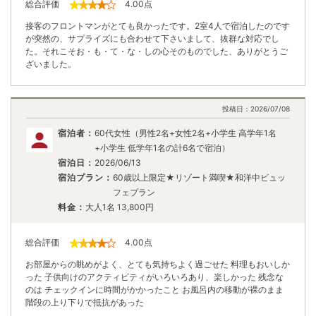
総合評価
4.00
点
接客のフロントマンがとても良かったです。2室4人で宿泊したのです
が突然の、サプライズにも合わせて下さいまして、抜群な対応でし
た。それこそお・も・て・な・しの心そのものでした、ありがとうご
ざいました。
投稿日：
2026/07/08
宿泊者：
60代女性（男性2名+女性2名+小学生 高学年1名
+小学生 低学年1名の計6名で宿泊）
宿泊日：
2026/06/13
宿泊プラン：
60歳以上限定★リゾート満喫★和洋中ビュッ
フェプラン
料金：
大人1名
13,800
円
総合評価
4.00
点
お部屋からの眺めがよく、とても気持ちよく過ごせた 料理もおいしか
った 子供向けのアクティビティがいろいろあり、楽しかった 残念な
のは チェックインに時間がかかったこと お風呂内の移動が裸のまま
階段の上り下りで抵抗があった