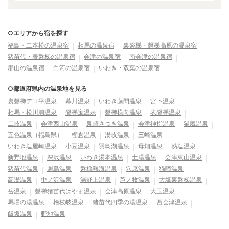
○エリアから宿を探す
福島・二本松の温泉宿
相馬の温泉宿
裏磐梯・磐梯高原の温泉宿
猪苗代・表磐梯の温泉宿
会津の温泉宿
南会津の温泉宿
郡山の温泉宿
白河の温泉宿
いわき・双葉の温泉宿
○都道府県内の温泉地を見る
裏磐梯デコ平温泉
幕川温泉
いわき藤間温泉
宮下温泉
相馬・松川浦温泉
磐梯宝温泉
磐梯横向温泉
表磐梯温泉
二岐温泉
会津西山温泉
泉崎さつき温泉
会津神指温泉
猫魔温泉
五色温泉（福島県）
棚倉温泉
湯岐温泉
三崎温泉
いわき塩屋崎温泉
小豆温泉
羽鳥湖温泉
母畑温泉
熱塩温泉
新野地温泉
深沢温泉
いわき湯本温泉
土湯温泉
会津東山温泉
猪苗代温泉
照島温泉
磐梯熱海温泉
穴原温泉
猫啼温泉
高湯温泉
中ノ沢温泉
湯野上温泉
芦ノ牧温泉
大塩裏磐梯温泉
岳温泉
磐梯猪苗代はやま温泉
会津高原温泉
大玉温泉
馬場の湯温泉
檜枝岐温泉
猪苗代四季の湯温泉
西会津温泉
飯坂温泉
野地温泉