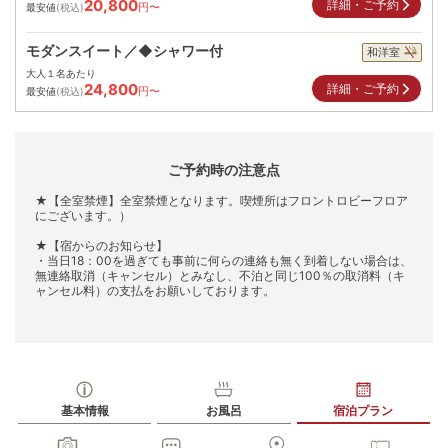
20,800
詳細・ご予約
円〜
最安値
(税込)
モダンスイート／◆シャワー付
和洋室
大人１名あたり
24,800
詳細・ご予約
円〜
最安値
(税込)
ご予約時の注意点
★【全室禁煙】全室禁煙となります。喫煙所はフロントロビーフロア
にございます。）
★【宿からのお知らせ】
・当日18：00を過ぎても事前に何らの連絡も無く到着しない場合は、
無連絡取消（キャンセル）とみなし、不泊と同じ100％の取消料（キ
ャンセル料）の支払をお願いしております。
基本情報
お風呂
宿泊プラン