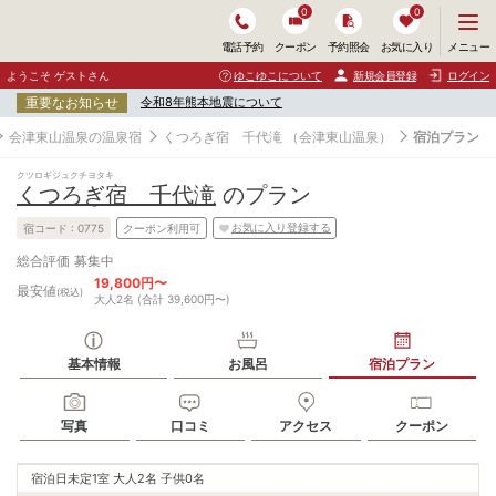
0
0
メ
メニュー
電話予約
クーポン
予約照会
お気に入り
ニ
ュ
ようこそ ゲストさん
ゆこゆこについて
新規会員登録
ログイン
ー
重要なお知らせ
令和8年熊本地震について
を
開
会津東山温泉の温泉宿
くつろぎ宿 千代滝
（会津東山温泉）
宿泊プラン
く
クツロギジュクチヨタキ
くつろぎ宿 千代滝
のプラン
お気に入り登録する
宿コード :
0775
クーポン利用可
募集中
総合評価
19,800円〜
最安値
(税込)
大人2名 (合計 39,600円〜)
基本情報
お風呂
宿泊プラン
写真
口コミ
アクセス
クーポン
宿泊日未定
1室 大人2名 子供0名