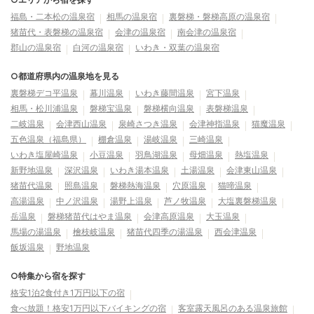
福島・二本松の温泉宿
相馬の温泉宿
裏磐梯・磐梯高原の温泉宿
猪苗代・表磐梯の温泉宿
会津の温泉宿
南会津の温泉宿
郡山の温泉宿
白河の温泉宿
いわき・双葉の温泉宿
○都道府県内の温泉地を見る
裏磐梯デコ平温泉
幕川温泉
いわき藤間温泉
宮下温泉
相馬・松川浦温泉
磐梯宝温泉
磐梯横向温泉
表磐梯温泉
二岐温泉
会津西山温泉
泉崎さつき温泉
会津神指温泉
猫魔温泉
五色温泉（福島県）
棚倉温泉
湯岐温泉
三崎温泉
いわき塩屋崎温泉
小豆温泉
羽鳥湖温泉
母畑温泉
熱塩温泉
新野地温泉
深沢温泉
いわき湯本温泉
土湯温泉
会津東山温泉
猪苗代温泉
照島温泉
磐梯熱海温泉
穴原温泉
猫啼温泉
高湯温泉
中ノ沢温泉
湯野上温泉
芦ノ牧温泉
大塩裏磐梯温泉
岳温泉
磐梯猪苗代はやま温泉
会津高原温泉
大玉温泉
馬場の湯温泉
檜枝岐温泉
猪苗代四季の湯温泉
西会津温泉
飯坂温泉
野地温泉
○特集から宿を探す
格安1泊2食付き1万円以下の宿
食べ放題！格安1万円以下バイキングの宿
客室露天風呂のある温泉旅館