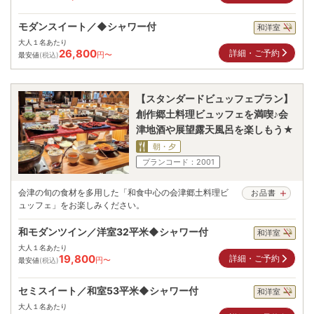
モダンスイート／◆シャワー付
和洋室
大人１名あたり
26,800
詳細・ご予約
円〜
最安値
(税込)
【スタンダードビュッフェプラン】
創作郷土料理ビュッフェを満喫♪会
津地酒や展望露天風呂を楽しもう★
朝・夕
プランコード：
2001
会津の旬の食材を多用した「和食中心の会津郷土料理ビ
お品書
ュッフェ」をお楽しみください。
和モダンツイン／洋室32平米◆シャワー付
和洋室
大人１名あたり
19,800
詳細・ご予約
円〜
最安値
(税込)
セミスイート／和室53平米◆シャワー付
和洋室
大人１名あたり