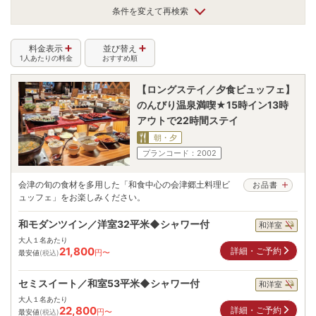
条件を変えて再検索
料金表示
並び替え
1人あたりの料金
おすすめ順
【ロングステイ／夕食ビュッフェ】
のんびり温泉満喫★15時イン13時
アウトで22時間ステイ
朝・夕
プランコード：
2002
会津の旬の食材を多用した「和食中心の会津郷土料理ビ
お品書
ュッフェ」をお楽しみください。
和モダンツイン／洋室32平米◆シャワー付
和洋室
大人１名あたり
21,800
詳細・ご予約
円〜
最安値
(税込)
セミスイート／和室53平米◆シャワー付
和洋室
大人１名あたり
22,800
詳細・ご予約
円〜
最安値
(税込)