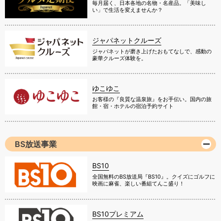
毎月届く、日本各地の名物・名産品。「美味し
い」で生活を変えませんか？
ジャパネットクルーズ
ジャパネットが磨き上げたおもてなしで、感動の
豪華クルーズ体験を。
ゆこゆこ
お客様の『良質な温泉旅』をお手伝い。国内の旅
館・宿・ホテルの宿泊予約サイト
BS放送事業
BS10
全国無料のBS放送局『BS10』。クイズにゴルフに
映画に麻雀、楽しい番組てんこ盛り！
BS10プレミアム