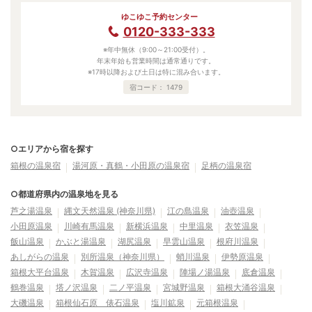
ゆこゆこ予約センター
0120-333-333
※年中無休（9:00～21:00受付）。
年末年始も営業時間は通常通りです。
※17時以降および土日は特に混み合います。
宿コード：
1479
○エリアから宿を探す
箱根の温泉宿
湯河原・真鶴・小田原の温泉宿
足柄の温泉宿
○都道府県内の温泉地を見る
芦之湯温泉
縄文天然温泉 (神奈川県)
江の島温泉
油壺温泉
小田原温泉
川崎有馬温泉
新横浜温泉
中里温泉
衣笠温泉
飯山温泉
かぶと湯温泉
湖尻温泉
早雲山温泉
根府川温泉
あしがらの温泉
別所温泉（神奈川県）
蛸川温泉
伊勢原温泉
箱根大平台温泉
木賀温泉
広沢寺温泉
陣場ノ湯温泉
底倉温泉
鶴巻温泉
塔ノ沢温泉
二ノ平温泉
宮城野温泉
箱根大涌谷温泉
大磯温泉
箱根仙石原 俵石温泉
塩川鉱泉
元箱根温泉