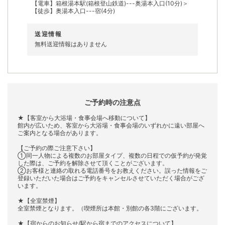
【電車】箱根湯本駅(箱根登山鉄道)---奥湯本入口(10分)＞
【徒歩】奥湯本入口---宿(4分)
送迎情報
無料送迎情報はありません
ご予約時の注意点
★【客室から大浴場・食事会場へ移動について】
館内が広いため、客室から大浴場・食事会場のいずれかに遠い部屋へ
ご案内となる場合があります。
【ご予約の際ご注意下さい】
①同一人物による複数のお部屋タイプ、複数の日程での仮予約が発覚
した際は、ご予約を解除させて頂くことがございます。
②お客様と連絡の取れる電話番号をお教えください。誤った情報をご
登録いただいた場合はご予約をキャンセルさせていただく場合がござ
います。
★【全室禁煙】
全室禁煙となります。（喫煙所は本館・別館の各3階にございます。
★【宿からのお知らせ/駅から宿までのアクセスについて】