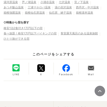
湯河原温泉
芦ノ湖温泉
小涌谷温泉
七沢温泉
宮ノ下温泉
あつぎ飯山温泉
三浦マホロバ温泉
湯の花沢温泉
西丹沢・中川温泉
箱根強羅温泉
箱根仙石原温泉
仙石原 姥子温泉
箱根湯本温泉
○特集から宿を探す
格安1泊2食付き1万円以下の宿
食べ放題！格安1万円以下バイキングの宿
客室露天風呂のある温泉旅館
ひとり旅ができる宿
このページをシェアする
LINE
X
Facebook
Mail