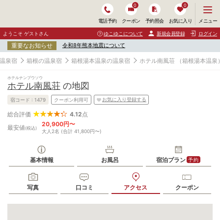
0
0
メ
メニュー
電話予約
クーポン
予約照会
お気に入り
ニ
ュ
ようこそ ゲストさん
ゆこゆこについて
新規会員登録
ログイン
ー
重要なお知らせ
令和8年熊本地震について
を
開
温泉宿
箱根の温泉宿
箱根湯本温泉の温泉宿
ホテル南風荘
（箱根湯本温泉
く
ホテルナンプウソウ
ホテル南風荘
の地図
お気に入り登録する
宿コード :
1479
クーポン利用可
4.12
点
総合評価
20,900円〜
最安値
(税込)
大人2名 (合計 41,800円〜)
基本情報
お風呂
宿泊プラン
予約
写真
口コミ
アクセス
クーポン