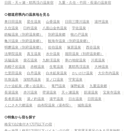
日田・天ヶ瀬・耶馬渓の温泉宿
九重・久住・竹田・長湯の温泉宿
○都道府県内の温泉地を見る
奥日田温泉
星生温泉
山香温泉
日田三隈川温泉
湯坪温泉
久住温泉
臼杵温泉
八面山金色温泉
宇佐温泉
鉄輪温泉（別府温泉郷）
別府温泉郷
牧の戸温泉
亀川温泉（別府温泉郷）
観海寺温泉（別府温泉郷）
明礬温泉（別府温泉郷）
佐伯温泉
塚原温泉
西谷温泉
法華院温泉
真玉温泉
水分温泉
堀田温泉（別府温泉郷）
浜脇温泉
柴石温泉
九酔渓温泉
寒の地獄温泉
川底温泉
烏帽子岩温泉
赤根温泉
生竜温泉
裏耶馬渓温泉
大神温泉
七里田温泉
白丹温泉
白水鉱泉温泉
かいがけ温泉
大分市内温泉
玖珠温泉
深耶馬温泉
筌ノ口温泉
守実温泉
六ケ迫鉱泉（鷺ヶ迫温泉）
竜門温泉
塚野鉱泉
九重温泉郷
長湯温泉
赤川温泉
壁湯温泉
天ヶ瀬温泉
筋湯温泉
宝泉寺温泉
長者原温泉
湯ノ釣温泉
湯平温泉
日出温泉
日田温泉
くにさき六郷温泉
由布院温泉（湯布院）
城島温泉
○特集から宿を探す
格安1泊2食付き1万円以下の宿
食べ放題！格安1万円以下バイキングの宿
客室露天風呂のある温泉旅館