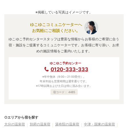
A.
口コミ総合評価は
3.25
点で、
夕食評価が最も高いです。
口コミ情報の詳細は
こちら
。
※掲載している写真はイメージです。
ゆこゆこコミュニケーターへ
お気軽にご相談ください。
ゆこゆこ予約センタースタッフは豊富な情報からお客様のご希望に合う
宿・施設をご提案するコミュニケーターです。お客様に寄り添い、お求
めの施設情報をご案内いたします。
ゆこゆこ予約センター
0120-333-333
※年中無休（9:00～21:00受付）。
年末年始も営業時間は通常通りです。
※17時以降および土日は特に混み合います。
宿コード：
4485
○エリアから宿を探す
大分の温泉宿
別府の温泉宿
湯布院の温泉宿
中津・国東の温泉宿