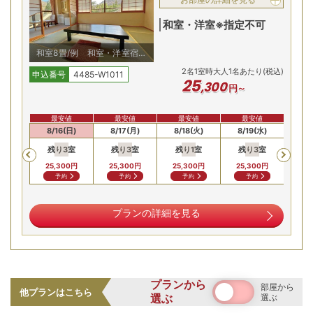
和室・洋室※指定不可
和室8畳/例 和室・洋室宿お
まかせにてご用意
2
名
1
室時大人1名あたり(税込)
申込番号
4485-W1011
25
,
300
円～
最安値
最安値
最安値
最安値
最
柔らかくとろける特選和牛をメインに据えた、料理長自慢の
(土)
8/16(日)
8/17(月)
8/18(火)
8/19(水)
8/
贅沢会席をご提供。夕食だけでなく、地産の旬食材をふんだ
残り
3
室
残り
3
室
残り
1
室
残り
3
室
残
Previous
んに使った優しい和定食の朝食も好評です。
25,300
円
25,300
円
25,300
円
25,300
円
25,
予約
予約
予約
予約
九重の大自然を、7種の無料貸切風呂で
プランの詳細を見る
プランから
部屋から
他プランはこちら
選ぶ
選ぶ