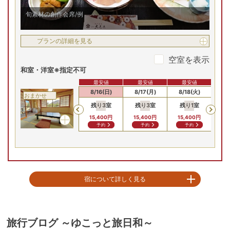
旬素材の創作会席/例
プランの詳細を見る
空室を表示
和室・洋室※指定不可
最安値
最安値
最安値
8/14(金)
8/15(土)
8/16(日)
8/17(月)
8/18(火)
8/
おまかせ
残り
3
室
残り
3
室
残り
1
室
残
Previous
15,400
円
15,400
円
15,400
円
15
予約
予約
予約
宿について詳しく見る
【温泉】

宿の自慢は7つもある貸切風呂。

そのすべてがかけ流しという贅沢。

旅行ブログ ～ゆこっと旅日和～
空いていれば何度でも入浴でき、館内で湯巡りができてしまうのも嬉しい。
