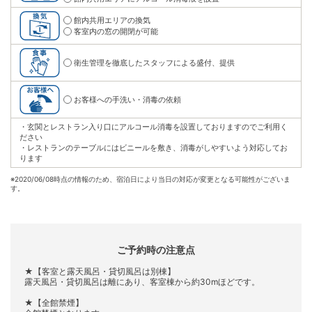
館内共用エリアの換気
客室内の窓の開閉が可能
衛生管理を徹底したスタッフによる盛付、提供
お客様への手洗い・消毒の依頼
・玄関とレストラン入り口にアルコール消毒を設置しておりますのでご利用く
ださい
・レストランのテーブルにはビニールを敷き、消毒がしやすいよう対応してお
ります
※
2020/06/08時点の情報のため、宿泊日により当日の対応が変更となる可能性がございま
す。
ご予約時の注意点
★【客室と露天風呂・貸切風呂は別棟】
露天風呂・貸切風呂は離にあり、客室棟から約30mほどです。
★【全館禁煙】