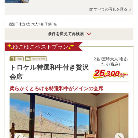
すべての写真を見る
宿泊日未定
1室 大人2名 子供0名
条件を変えて再検索
ゆこゆこベストプラン
2
名
1
室時
大人1名あ
2食付
宿まかせ:禁煙
たり(税込)
トロケル特選和牛付き贅沢
25
,
300
円〜
会席
柔らかくとろける特選和牛がメインの会席