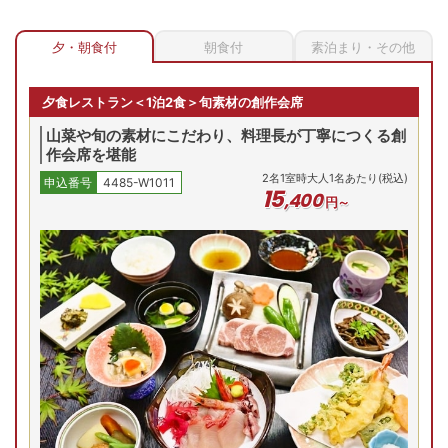
夕・朝食付
朝食付
素泊まり・その他
筋湯温泉に佇む「いやしの里」。露天風呂や7種ある無料の貸
切風呂は、客室から離れた別棟にあり、静けさの中で湯浴み
夕食レストラン＜1泊2食＞旬素材の創作会席
が楽しめます。九重の湯の里の情緒をご堪能ください。
山菜や旬の素材にこだわり、料理長が丁寧につくる創
作会席を堪能
九重の絶景を独り占め！おまかせ客室
2
名
1
室時大人1名あたり(税込)
申込番号
4485-W1011
15
,
400
円～
8畳または12畳の和室、洋室ツインを宿おまかせでご用意。
窓からは雄大な九重の山並みが広がり、癒やされます。全14
室の隠れ家で、静かに温泉旅の情緒をお楽しみください。