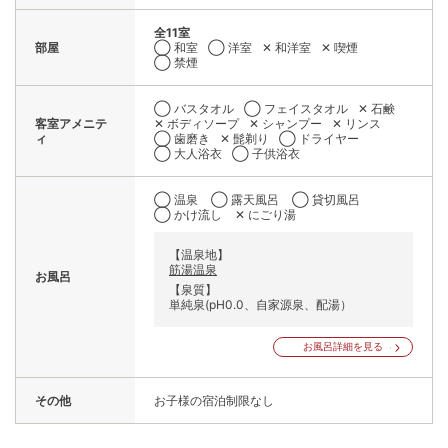
全11室
部屋
◯ 和室
◯ 洋室
✕ 和洋室
✕ 喫煙
◯ 禁煙
◯ バスタオル
◯ フェイスタオル
✕ 石鹸
客室アメニテ
✕ ボディソープ
✕ シャンプー
✕ リンス
ィ
◯ 歯磨き
✕ 髭剃り
◯ ドライヤー
◯ 大人浴衣
◯ 子供浴衣
◯ 温泉
◯ 露天風呂
◯ 貸切風呂
◯ かけ流し
✕ にごり湯
【温泉地】
筋湯温泉
お風呂
【泉質】
単純泉(pH0.0、自家源泉、配湯）
お風呂詳細を見る
その他
お子様の宿泊制限なし