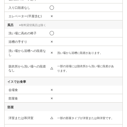
入り口段差なし
◯
エレベーター(平屋含む)
✕
風呂
※有料貸切風呂は除く
洗い場に高めの椅子
◯
浴槽の手すり
✕
洗い場から浴槽への段差な
✕
洗い場から浴槽に段差があります。
し
脱衣所から洗い場への段差
一部の浴場には脱衣所から洗い場に段差があ
△
なし
ります。
イスでお食事
会場食
✕
部屋食
✕
部屋
洋室または和洋室
△
一部の部屋タイプが洋室または和洋室です。