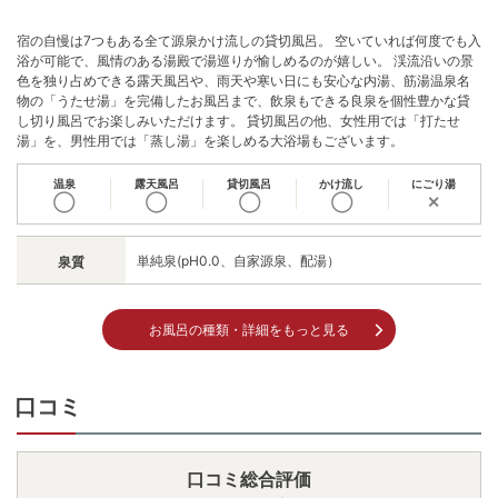
宿の自慢は7つもある全て源泉かけ流しの貸切風呂。 空いていれば何度でも入
浴が可能で、風情のある湯殿で湯巡りが愉しめるのが嬉しい。 渓流沿いの景
色を独り占めできる露天風呂や、雨天や寒い日にも安心な内湯、筋湯温泉名
物の「うたせ湯」を完備したお風呂まで、飲泉もできる良泉を個性豊かな貸
し切り風呂でお楽しみいただけます。 貸切風呂の他、女性用では「打たせ
湯」を、男性用では「蒸し湯」を楽しめる大浴場もございます。
温泉
露天風呂
貸切風呂
かけ流し
にごり湯
◯
◯
◯
◯
✕
単純泉(pH0.0、自家源泉、配湯）
泉質
お風呂の種類・詳細をもっと見る
口コミ
口コミ総合評価