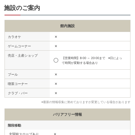
施設のご案内
館内施設
✕
カラオケ
✕
ゲームコーナー
売店・土産ショップ
【営業時間】8:00 ～ 20:00まで ※日によっ
◯
て時間が変動する場合あり
✕
プール
✕
喫茶コーナー
✕
クラブ・バー
※最新の情報収集に努めておりますが変更している場合があります
バリアフリー情報
階段移動
玄関前スロープあり
✕