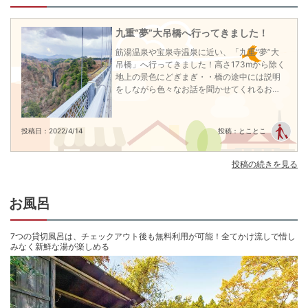
檜湯や渓流沿いの露天風呂、洞窟風呂など個性豊かな浴場が揃い、温泉好き
にはたまらないはず。

九重“夢”大吊橋へ行ってきました！
筋湯温泉や宝泉寺温泉に近い、「九重“夢”大
【料理】 

吊橋」へ行ってきました！高さ173mから除く
巧みな技法にこだわらず、素材を大切に仕上げる素朴で繊細なお料理。

地上の景色にどぎまぎ・・橋の途中には説明
自家農園で栽培し、旬の食べごろをいただく。

をしながら色々なお話を聞かせてくれるおじ
様方がいて一人でも楽しく過ごすことができ
■宿おすすめプラン

ました♪橋の中腹から振り返ると大きな滝が2
A4ランク以上確約の特選和牛が楽しめる「トロケル特選和牛付き贅沢会席」
つも見えてびっくり！
投稿日：2022/4/14
投稿：とことこ
プランがおすすめ。季節の小鉢半月盆盛が付いた創作会席とともに愉しめ
る。

投稿の続きを見る
■追加料金で全プランお部屋食可能！

おひとり様2,200円増しでお部屋でのお食事が可能。※9月末までは2,000円増
し

お風呂
周囲を気にせずゆったりとお食事をお楽しみいただけます。

【客室】

7つの貸切風呂は、チェックアウト後も無料利用が可能！全てかけ流しで惜し
和室または洋室を宿おまかせにてご用意。下記のいづれかのお部屋になりま
みなく新鮮な湯が楽しめる
す。

・和室12畳：2021年秋、琉球畳に畳替えなどをし、リニューアルしたお部屋
です。

・和室8畳：広縁付きで8畳でも広々としたお部屋です。
