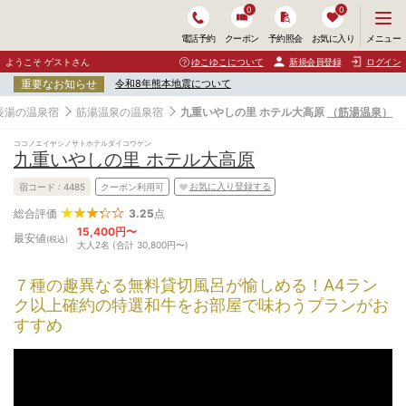
0
0
メ
メニュー
電話予約
クーポン
予約照会
お気に入り
ニ
ュ
ようこそ ゲストさん
ゆこゆこについて
新規会員登録
ログイン
ー
重要なお知らせ
令和8年熊本地震について
を
開
長湯の温泉宿
筋湯温泉の温泉宿
九重いやしの里 ホテル大高原
（筋湯温泉）
く
ココノエイヤシノサトホテルダイコウゲン
九重いやしの里 ホテル大高原
お気に入り登録する
宿コード :
4485
クーポン利用可
3.25
点
総合評価
15,400円〜
最安値
(税込)
大人2名 (合計 30,800円〜)
７種の趣異なる無料貸切風呂が愉しめる！A4ラン
ク以上確約の特選和牛をお部屋で味わうプランがお
すすめ