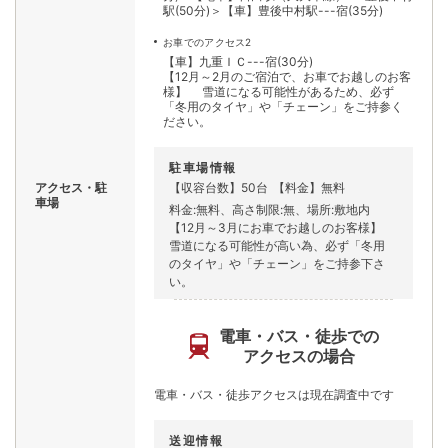
駅(50分)＞【車】豊後中村駅---宿(35分)
お車でのアクセス2
【車】九重ＩＣ---宿(30分)
【12月～2月のご宿泊で、お車でお越しのお客
様】 雪道になる可能性があるため、必ず
「冬用のタイヤ」や「チェーン」をご持参く
ださい。
駐車場情報
アクセス・駐
【収容台数】50台
【料金】無料
車場
料金:無料、高さ制限:無、場所:敷地内
【12月～3月にお車でお越しのお客様】
雪道になる可能性が高い為、必ず「冬用
のタイヤ」や「チェーン」をご持参下さ
い。
電車・バス・徒歩での
アクセスの場合
電車・バス・徒歩アクセスは現在調査中です
送迎情報