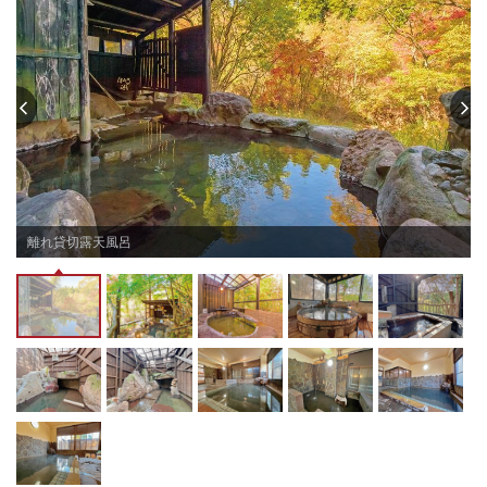
・洋室：大きなソファもあり、ゆっくりとお寛ぎいただける空間になってお
ります。

※全客室内Wi-Fi設置有（場所によっては繋がらないそうです）
チェックイン15:30〜19:00
チェックアウト 〜10:00
離れ貸切露天風呂