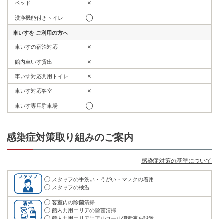
ベッド
✕
洗浄機能付きトイレ
◯
車いすを
ご利用の方へ
車いすの宿泊対応
✕
館内車いす貸出
✕
車いす対応共用トイレ
✕
車いす対応客室
✕
車いす専用駐車場
◯
感染症対策取り組みのご案内
感染症対策の基準について
スタッフの手洗い・うがい・マスクの着用
スタッフの検温
客室内の除菌清掃
館内共用エリアの除菌清掃
館内共用エリアにアルコール消毒液を設置