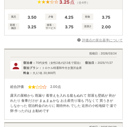
3.25
点
（全4件）
3.50
4.25
3.75
風呂
夕食
朝食
部屋・
接客・
3.25
3.75
2.00
清潔さ
施設
サービス
評価点の算出基準について
投稿日：
2026/03/24
宿泊者：
70代女性（女性2名の計2名で宿泊）
宿泊日：
2025/11/27
宿泊プラン：
トロケル特選和牛付き贅沢会席
料金：
大人1名
20,900
円
総合評価
2.00
点
露天の屋根から 雨漏り 着替えを入れる籠もぬれて 部屋も壁紙が 剥が
れたり 食事だけが まぁまぁかな お土産売り場も 汚なくて 買うきが
しなかった 宿泊料金のわりに 期待外れ でした 近所の小松地獄で 湯で
卵 作ったのは お勧めです
投稿日：
2025/06/29