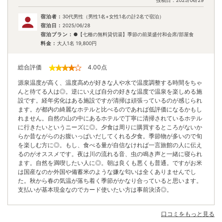
宿泊者：
30代男性（男性1名+女性1名の計2名で宿泊）
宿泊日：
2025/06/28
宿泊プラン：
●【七種の無料貸切湯】季節の前菜盛付和会席/部屋食
料金：
大人1名
19,800
円
総合評価
4.00
点
源泉温度が高く、温度高めが好きな人や水で温度調整する時間をちゃ
んと待てる人は◎。逆にいえば自分の好きな温度で温泉を楽しめる施
設です。経年劣化はある施設ですが清掃は頑張っているのが感じられ
ます。が都内の綺麗なホテルと比べるのであれば低評価になるかもし
れません。自然の山の中にあるホテルで丁寧に清掃されているホテル
に行きたいというニーズに◎。夕食は周りに購買するところがないか
らか昔ながらのお腹いっぱいだしてくれる夕食。季節物が多いので旬
を楽しむ方に◎。もし、食べる量が自信なければ一言旅館の人に伝え
るのがオススメです。夜は川の流れる音、虫の鳴き声と一緒に寝られ
ます。自然を満喫したい人に◎。朝は良くも悪くも普通。ですがお米
は国産なのか外国や備蓄米のような嫌な匂いは全くありませんでし
た。秋から春の気温が落ち着く季節がかなり合っていると思います。
支払いが基本現金なのでカード使いたい方は事前決済◎。
口コミをもっと見る