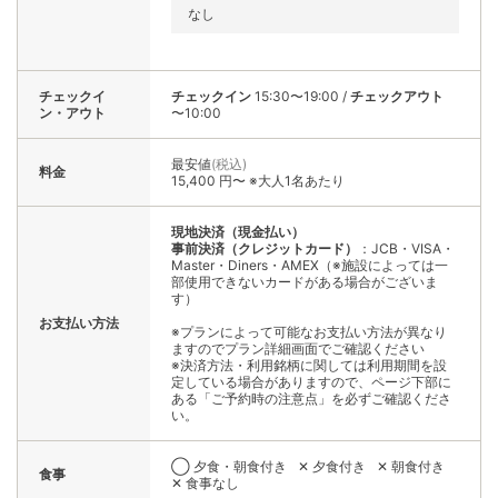
なし
チェックイ
チェックイン
15:30〜19:00
/
チェックアウト
ン・アウト
〜10:00
最安値
(税込)
料金
15,400 円〜 ※大人1名あたり
現地決済（現金払い）
事前決済（クレジットカード）
：JCB・VISA・
Master・Diners・AMEX（※施設によっては一
部使用できないカードがある場合がございま
す）
お支払い方法
※プランによって可能なお支払い方法が異なり
ますのでプラン詳細画面でご確認ください
※決済方法・利用銘柄に関しては利用期間を設
定している場合がありますので、ページ下部に
ある「ご予約時の注意点」を必ずご確認くださ
い。
◯ 夕食・朝食付き
✕ 夕食付き
✕ 朝食付き
食事
✕ 食事なし