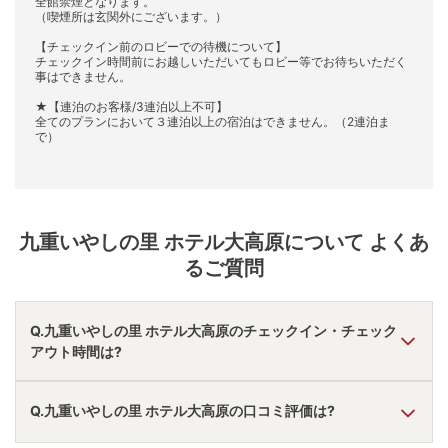
全館禁煙となります。
（喫煙所は玄関外にございます。）
【チェックイン前のロビーでの待機について】
チェックイン時間前にお越しいただいてもロビー等でお待ちいただく
事はできません。
★【連泊のお客様/3連泊以上不可】
全てのプランにおいて３連泊以上の宿泊はできません。（2連泊ま
で）
九重いやしの里 ホテル大高原
について よくあ
るご質問
Q.九重いやしの里 ホテル大高原のチェックイン・チェック
アウト時間は?
A.
チェックインは
15:30
~
19:00
、チェックアウトは〜
10:00
Q.九重いやしの里 ホテル大高原の口コミ評価は?
です。
※プランによって異なる場合があります。