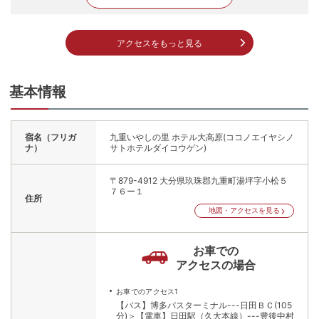
アクセスをもっと見る
基本情報
宿名（フリガ
九重いやしの里 ホテル大高原(ココノエイヤシノ
ナ）
サトホテルダイコウゲン)
〒879-4912
大分県玖珠郡九重町湯坪字小松５
７６ー１
住所
地図・アクセスを見る
お車での
アクセスの場合
お車でのアクセス1
【バス】博多バスターミナル---日田ＢＣ(105
分)＞【電車】日田駅（久大本線）---豊後中村