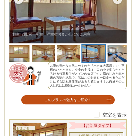
和室12畳/例 和室・洋室宿おまかせにてご用意
洋
九重の豊かな自然に包まれた「ホテル大高原」で、至
ゆこゆこ
福のひとときを。夕食の主役は、口の中で柔らかくと
大分
ろける特選和牛がメインの会席です。脂の甘みと肉本
来の旨味が絶品で、私はこのお肉を一口食べるためだ
営業担当
けにでも訪れる価値があると感じます！お肉好きの大
人世代には絶対に外せません♪
このプランの魅力をご紹介！
空室を表示
口の中でトロケル特選和牛会席
【お部屋タイプ】
おまかせ
お部屋の詳細を見る