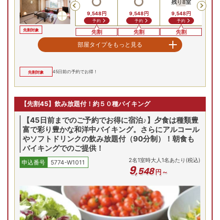
お部屋の詳細を見る
残り
8
室
Previous
9,548
円
9,548
円
9,548
円
【半露天風呂付】和ベッ
予約
予約
予約
トルーム（2間）
先割対象
先割
先割
先割
半露天風呂/例 弱アルカリ性
【半露天風呂付】和ベットルーム
部屋タイプをもっと見る
単純温泉で飯坂を流れる摺上
2
名
1
室時大人1名あたり(税込)
川を望む
申込番号
5774-W1011
最安値
最安値
最安値
18
,
898
9/21(月)
9/22(火)
9/23(水)
9/24(木)
9/25(金)
9/
円～
和洋室
45
日前の予約でお得！
先割対象
残り
2
室
Previous
最
17,248
円
17,248
円
17,248
円
(火)
8/12(水)
8/13(木)
8/14(金)
8/15(土)
8/
問合せ
問合せ
予約
【先割45】飲み放題付！約５０種バイキング
先割対象
先割
先割
先割
残り
1
室
Previous
【半露天風呂付】和ベットルーム（2間）
98
円
24,398
円
24,398
円
18,
【45日前までのご予約でお得に宿泊♪】夕食は種類豊
24,398
円
合せ
問合せ
問合せ
予約
富で彩り豊かな和洋中バイキング。さらにアルコール
最安値
最安値
最安値
やソフトドリンクの飲み放題付（90分制）！朝食も
9/21(月)
9/22(火)
9/23(水)
9/24(木)
9/25(金)
9/
和洋室
バイキングでのご提供！
プランの詳細を見る
残り
1
室
残り
1
室
Previous
2
名
1
室時大人1名あたり(税込)
18,348
円
申込番号
5774-W1011
18,348
円
18,348
円
9
,
548
問合せ
予約
予約
円～
先割対象
先割
先割
先割