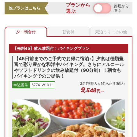
洋室
プランから
部屋から
お部屋の詳細を見る
他プランはこちら
選ぶ
選ぶ
開湯二千年の歴史を持つ飯坂温泉を、摺上川に面した大浴場
和室10畳
「つれづれ」で堪能。温泉は少し熱めの単純アルカリ泉で、
ご宿泊者様は貸切風呂も無料でご利用いただけます。(当日要
和室10畳/一例。布団は事前
夕・朝食付
朝食付
素泊まり・その他
予約)
に敷かせていただきます（全
2
名
1
室時大人1名あたり(税込)
室禁煙）
申込番号
5774-W1011
10
,
098
円～
【先割45】飲み放題付！バイキングプラン
和室から半露天風呂付客室までご案内
【45日前までのご予約でお得に宿泊♪】夕食は種類豊
安値
富で彩り豊かな和洋中バイキング。さらにアルコール
(金)
8/8(土)
8/9(日)
8/10(月)
8/11(火)
8/
やソフトドリンクの飲み放題付（90分制）！朝食も
残り
6
室
残り
3
室
残り
4
室
残
Previous
バイキングでのご提供！
98
円
16,698
円
16,698
円
16,698
円
16,698
円
15,
2
名
1
室時大人1名あたり(税込)
申込番号
5774-W1011
合せ
問合せ
予約
予約
予約
9
,
548
円～
プランの詳細を見る
空室を表示
全客室禁煙、和の落ち着いた雰囲気の客室をご用意。特別な
記念日には、半露天風呂付和ベッドルームも人気。摺上川に
【お部屋タイプ】
和洋室
面した客室からは四季折々の景色を楽しめます。(和室の眺望