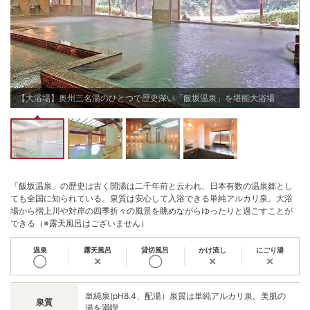
【大浴場】奥州三名湯のひとつで歴史深い「飯坂温泉」を堪能大浴場
「飯坂温泉」の歴史は古く開湯は二千年前と云われ、日本有数の温泉郷とし
ても全国に知られている。泉質は安心して入浴できる単純アルカリ泉。大浴
場から摺上川や対岸の四季折々の風景を眺めながらゆったりと過ごすことが
できる（※露天風呂はございません）
温泉
露天風呂
貸切風呂
かけ流し
にごり湯
◯
✕
◯
✕
✕
単純泉(pH8.4、配湯）泉質は単純アルカリ泉。美肌の
泉質
湯を満喫