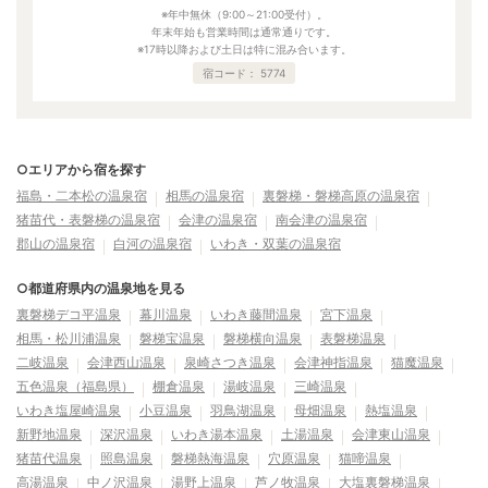
※年中無休（9:00～21:00受付）。
年末年始も営業時間は通常通りです。
※17時以降および土日は特に混み合います。
宿コード：
5774
○エリアから宿を探す
福島・二本松の温泉宿
相馬の温泉宿
裏磐梯・磐梯高原の温泉宿
猪苗代・表磐梯の温泉宿
会津の温泉宿
南会津の温泉宿
郡山の温泉宿
白河の温泉宿
いわき・双葉の温泉宿
○都道府県内の温泉地を見る
裏磐梯デコ平温泉
幕川温泉
いわき藤間温泉
宮下温泉
相馬・松川浦温泉
磐梯宝温泉
磐梯横向温泉
表磐梯温泉
二岐温泉
会津西山温泉
泉崎さつき温泉
会津神指温泉
猫魔温泉
五色温泉（福島県）
棚倉温泉
湯岐温泉
三崎温泉
いわき塩屋崎温泉
小豆温泉
羽鳥湖温泉
母畑温泉
熱塩温泉
新野地温泉
深沢温泉
いわき湯本温泉
土湯温泉
会津東山温泉
猪苗代温泉
照島温泉
磐梯熱海温泉
穴原温泉
猫啼温泉
高湯温泉
中ノ沢温泉
湯野上温泉
芦ノ牧温泉
大塩裏磐梯温泉