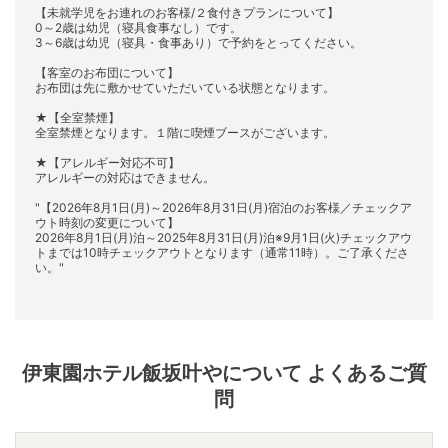
【未就学児をお連れのお客様/２食付きプランについて】
0～2歳は幼児（寝具食事なし）です。
3～6歳は幼児（寝具・食事あり）で予約をとってください。
【客室のお布団について】
お布団は先に敷かせていただいている状態となります。
★【全室禁煙】
全室禁煙となります。１階に喫煙ブースがございます。
★【アレルギー対応不可】
アレルギーの対応はできません。
"【2026年8月1日(月)～2026年8月31日(月)宿泊のお客様／チェックア
ウト時刻の変更について】
2026年8月1日(月)泊～2025年8月31日(月)泊※9月1日(火)チェックアウ
トまでは10時チェックアウトとなります（通常11時）。ご了承くださ
い。"
伊東園ホテル飯坂叶や
について よくあるご質
問