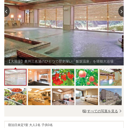
【大浴場】奥州三名湯のひとつで歴史深い「飯坂温泉」を堪能大浴場
すべての写真を見る
宿泊日未定
1室 大人2名 子供0名