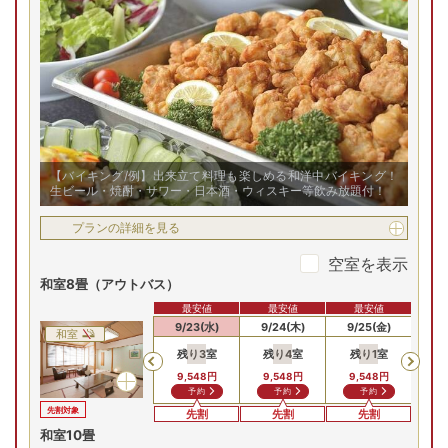
【バイキング/例】出来立て料理も楽しめる和洋中バイキング！
生ビール・焼酎・サワー・日本酒・ウィスキー等飲み放題付！
プランの詳細を見る
空室を表示
和室8畳（アウトバス）
最安値
最安値
最安値
9/21(月)
9/22(火)
9/23(水)
9/24(木)
9/25(金)
9/
和室
残り
3
室
残り
4
室
残り
1
室
Previous
9,548
円
9,548
円
9,548
円
予約
予約
予約
先割対象
先割
先割
先割
和室10畳