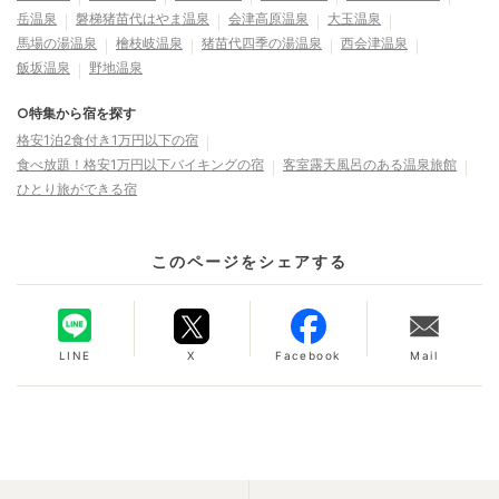
岳温泉
磐梯猪苗代はやま温泉
会津高原温泉
大玉温泉
馬場の湯温泉
檜枝岐温泉
猪苗代四季の湯温泉
西会津温泉
飯坂温泉
野地温泉
○特集から宿を探す
格安1泊2食付き1万円以下の宿
食べ放題！格安1万円以下バイキングの宿
客室露天風呂のある温泉旅館
ひとり旅ができる宿
このページをシェアする
LINE
X
Facebook
Mail