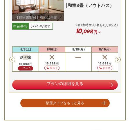
和室8畳（アウトバス）
【和室8畳/例】布団は事前に
敷かせていただきます（全室
2
名
1
室時大人1名あたり(税込)
禁煙）
申込番号
5774-W1011
10
,
098
円～
安値
夕食・朝食は、旬の食材とあったか料理が豊富なバイキング
(金)
8/8(土)
8/9(日)
8/10(月)
8/11(火)
8/
スタイル。夕食時はアルコールとソフトドリンクが飲み放題
残り
1
室
Previous
で、気兼ねなくお愉しみいただけます。
98
円
16,698
円
16,698
円
15,
16,698
円
合せ
問合せ
問合せ
予約
奥州三名湯「飯坂温泉」を満喫！
プランの詳細を見る
部屋タイプをもっと見る
空室を表示
【お部屋タイプ】