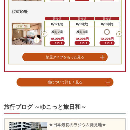
和室10畳
最安値
最安値
最安値
最安値
8/15(土)
8/16(日)
8/17(月)
8/18(火)
8/19(水)
8/
洋室
残り
2
室
残り
8
室
Previous
10,098
円
10
10,098
円
10,098
円
10,098
円
問合せ
予約
予約
予約
【半露天風呂付】和ベットルーム
部屋タイプをもっと見る
最安値
最安値
最安値
最安値
8/15(土)
8/16(日)
8/17(月)
8/18(火)
8/19(水)
8/
和洋室
Previous
宿について詳しく見る
17,798
円
17,798
円
17,798
円
17,798
円
17
問合せ
問合せ
問合せ
問合せ
お得にバイキングが楽しめる！飯坂温泉駅より徒歩１５分、摺上川の渓流沿
【半露天風呂付】和ベットルーム（2間）
いに佇む宿。大浴場では摺上川や対岸の四季折々の風景を眺めながらゆった
りくつろげる。夕食・朝食は種類豊富な和洋中バイキング！ご宿泊者には全
旅行ブログ ～ゆこっと旅日和～
最安値
最安値
最安値
最安値
員アルコール＆ソフトドリンク飲み放題付き(アルコールは大人のみ) お手軽
8/15(土)
8/16(日)
8/17(月)
8/18(火)
8/19(水)
8/
和洋室
料金で気軽に温泉旅を♪

残り
1
室
Previous
★日本最初のラジウム発見地★
■客室

18,898
円
18,898
円
18,898
円
18
18,898
円