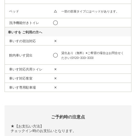
ベッド
△
一部の部屋タイプにはベッドがあります。
洗浄機能付きトイレ
◯
車いすを
ご利用の方へ
車いすの宿泊対応
✕
貸出あり（無料）※ご希望の場合はお問合せく
館内車いす貸出
◯
ださい(0120-333-333)
車いす対応共用トイレ
✕
車いす対応客室
✕
車いす専用駐車場
✕
ご予約時の注意点
★【お支払い方法】
チェックイン時のお支払いとなります。