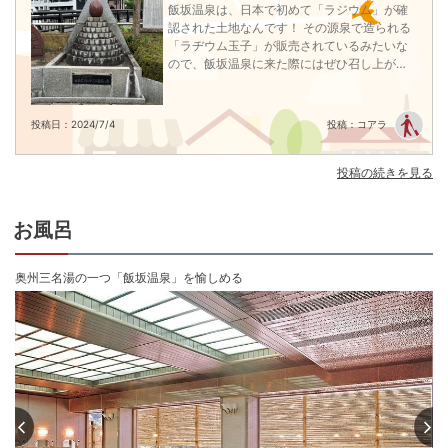
摺上川沿いのお部屋は四季折々の風景を感じられる客室をご用意

問合せ
問合せ
問合せ
予約
飯坂温泉は、日本で初めて「ラジウム」が確
■温泉

認された土地なんです！ その源泉で造られる
飯坂温泉の源泉温度は42度以上と若干高め。摺上川に面した大浴場から四季
「ラヂウム玉子」が販売されているみたいな
折々の風景を望みながら癒しのひと時を満喫
ので、飯坂温泉に来た際にはぜひ召し上がっ
チェックイン15:00〜18:00
てみてはいかがでしょうか♪
チェックアウト 〜11:00
投稿日：2024/7/4
投稿：コアラ
投稿の続きを見る
お風呂
奥州三名湯の一つ「飯坂温泉」を愉しめる