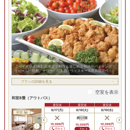
【バイキング/例】出来立て料理も楽しめる和洋中バイキング！
生ビール・焼酎・サワー・日本酒・ウィスキー等飲み放題付！
プランの詳細を見る
空室を表示
和室8畳（アウトバス）
最安値
最安値
最安値
最安値
8/15(土)
8/16(日)
8/17(月)
8/18(火)
8/19(水)
8/
和室
残り
1
室
Previous
10,098
円
10,098
円
10,098
円
10
10,098
円
問合せ
問合せ
問合せ
予約