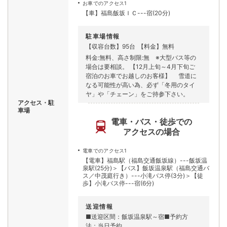
お車でのアクセス1
【車】福島飯坂ＩＣ---宿(20分)
駐車場情報
【収容台数】95台
【料金】無料
料金:無料、高さ制限:無 ※大型バス等の
場合は要相談。 【12月上旬～4月下旬ご
宿泊のお車でお越しのお客様】 雪道に
なる可能性が高い為、必ず「冬用のタイ
ヤ」や「チェーン」をご持参下さい。
アクセス・駐
車場
電車・バス・徒歩での
アクセスの場合
電車でのアクセス1
【電車】福島駅（福島交通飯坂線）---飯坂温
泉駅(25分)＞【バス】飯坂温泉駅（福島交通バ
ス／中茂庭行き）---小滝バス停(3分)＞【徒
歩】小滝バス停---宿(6分)
送迎情報
■送迎区間：飯坂温泉駅～宿■予約方
法：当日予約