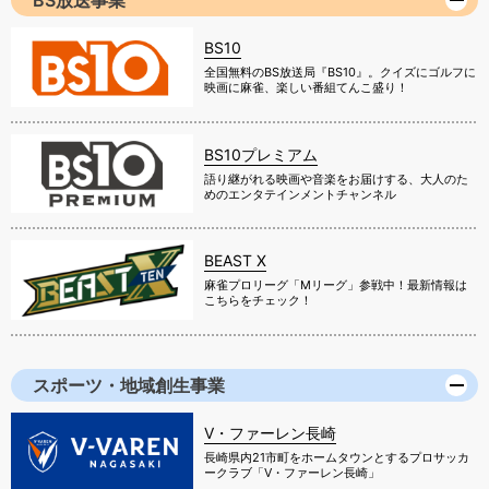
BS放送事業
BS10
全国無料のBS放送局『BS10』。クイズにゴルフに
映画に麻雀、楽しい番組てんこ盛り！
BS10プレミアム
語り継がれる映画や音楽をお届けする、大人のた
めのエンタテインメントチャンネル
BEAST X
麻雀プロリーグ「Mリーグ」参戦中！最新情報は
こちらをチェック！
スポーツ・地域創生事業
V・ファーレン長崎
長崎県内21市町をホームタウンとするプロサッカ
ークラブ「V・ファーレン長崎」