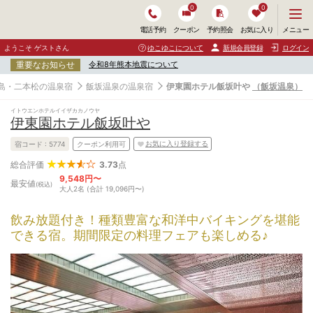
0
0
メ
メニュー
電話予約
クーポン
予約照会
お気に入り
ニ
ュ
ようこそ ゲストさん
ゆこゆこについて
新規会員登録
ログイン
ー
重要なお知らせ
令和8年熊本地震について
を
開
島・二本松の温泉宿
飯坂温泉の温泉宿
伊東園ホテル飯坂叶や
（飯坂温泉）
く
イトウエンホテルイイザカカノウヤ
伊東園ホテル飯坂叶や
お気に入り登録する
宿コード :
5774
クーポン利用可
3.73
点
総合評価
9,548円〜
最安値
(税込)
大人2名 (合計 19,096円〜)
飲み放題付き！種類豊富な和洋中バイキングを堪能
できる宿。期間限定の料理フェアも楽しめる♪