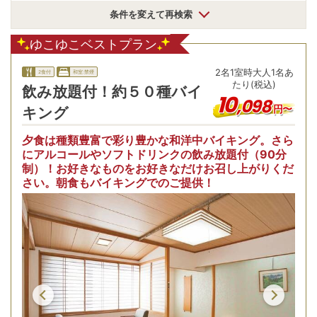
条件を変えて再検索
ゆこゆこベストプラン
2
名
1
室時
大人1名あ
2食付
和室:禁煙
たり(税込)
飲み放題付！約５０種バイ
10
,
098
円〜
キング
夕食は種類豊富で彩り豊かな和洋中バイキング。さら
にアルコールやソフトドリンクの飲み放題付（90分
制）！お好きなものをお好きなだけお召し上がりくだ
さい。朝食もバイキングでのご提供！