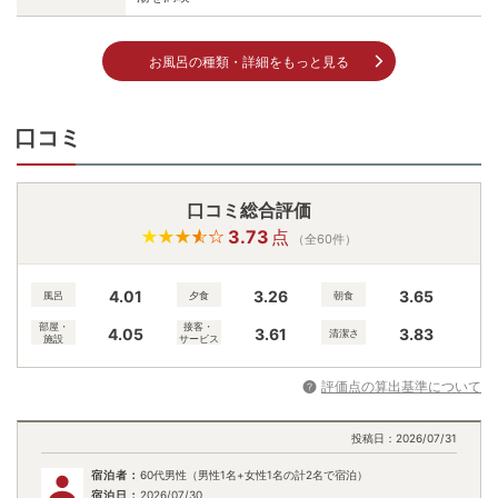
お風呂の種類・詳細をもっと見る
口コミ
口コミ総合評価
3.73
点
（全60件）
4.01
3.26
3.65
風呂
夕食
朝食
部屋・
接客・
4.05
3.61
3.83
清潔さ
施設
サービス
評価点の算出基準について
投稿日：
2026/07/31
宿泊者：
60代男性（男性1名+女性1名の計2名で宿泊）
宿泊日：
2026/07/30