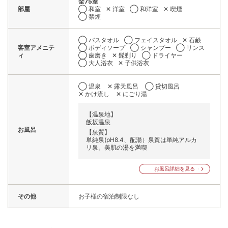
全75室
部屋
◯ 和室
✕ 洋室
◯ 和洋室
✕ 喫煙
◯ 禁煙
◯ バスタオル
◯ フェイスタオル
✕ 石鹸
客室アメニテ
◯ ボディソープ
◯ シャンプー
◯ リンス
ィ
◯ 歯磨き
✕ 髭剃り
◯ ドライヤー
◯ 大人浴衣
✕ 子供浴衣
◯ 温泉
✕ 露天風呂
◯ 貸切風呂
✕ かけ流し
✕ にごり湯
【温泉地】
飯坂温泉
お風呂
【泉質】
単純泉(pH8.4、配湯）泉質は単純アルカ
リ泉。美肌の湯を満喫
お風呂詳細を見る
その他
お子様の宿泊制限なし