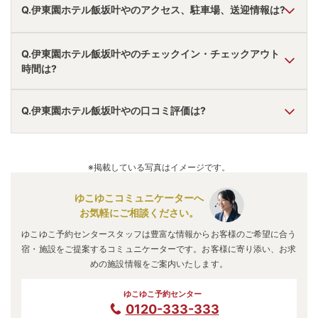
Q.伊東園ホテル飯坂叶やのアクセス、駐車場、送迎情報は?
A.
車で福島飯坂ＩＣより20分。
Q.伊東園ホテル飯坂叶やのチェックイン・チェックアウト
駐車場あり。
時間は?
無料送迎あり。
アクセス情報の詳細は
こちら
。
A.
チェックインは
15:00
~
18:00
、チェックアウトは〜
11:00
Q.伊東園ホテル飯坂叶やの口コミ評価は?
です。
※プランによって異なる場合があります。
A.
口コミ総合評価は
3.73
点で、
部屋・施設評価が最も高いで
す。
※掲載している写真はイメージです。
口コミ情報の詳細は
こちら
。
ゆこゆこコミュニケーターへ
お気軽にご相談ください。
ゆこゆこ予約センタースタッフは豊富な情報からお客様のご希望に合う
宿・施設をご提案するコミュニケーターです。お客様に寄り添い、お求
めの施設情報をご案内いたします。
ゆこゆこ予約センター
0120-333-333