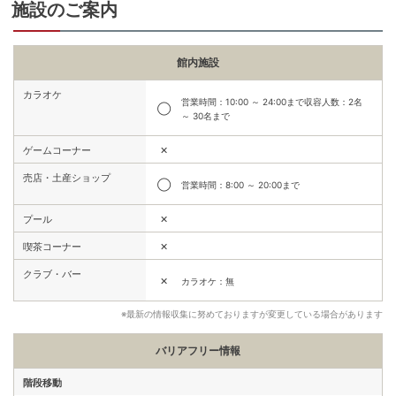
施設のご案内
館内施設
カラオケ
営業時間：10:00 ～ 24:00まで収容人数：2名
◯
～ 30名まで
✕
ゲームコーナー
売店・土産ショップ
◯
営業時間：8:00 ～ 20:00まで
✕
プール
✕
喫茶コーナー
クラブ・バー
✕
カラオケ：無
※最新の情報収集に努めておりますが変更している場合があります
バリアフリー情報
階段移動