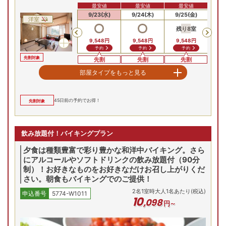
最安値
最安値
最安値
9/21(月)
9/22(火)
9/23(水)
9/24(木)
9/25(金)
9/
洋室
残り
8
室
Previous
9,548
円
9,548
円
9,548
円
予約
予約
予約
先割対象
先割
先割
先割
【半露天風呂付】和ベットルーム
部屋タイプをもっと見る
最安値
最安値
最安値
9/21(月)
9/22(火)
9/23(水)
9/24(木)
9/25(金)
9/
和洋室
45
日前の予約でお得！
先割対象
残り
2
室
Previous
17,248
円
17,248
円
17,248
円
問合せ
問合せ
予約
飲み放題付！バイキングプラン
先割対象
先割
先割
先割
【半露天風呂付】和ベットルーム（2間）
夕食は種類豊富で彩り豊かな和洋中バイキング。さら
にアルコールやソフトドリンクの飲み放題付（90分
最安値
最安値
最安値
制）！お好きなものをお好きなだけお召し上がりくだ
9/21(月)
9/22(火)
9/23(水)
9/24(木)
9/25(金)
9/
和洋室
さい。朝食もバイキングでのご提供！
残り
1
室
残り
1
室
Previous
2
名
1
室時大人1名あたり(税込)
18,348
円
申込番号
5774-W1011
18,348
円
18,348
円
10
,
098
問合せ
予約
予約
円～
先割対象
先割
先割
先割