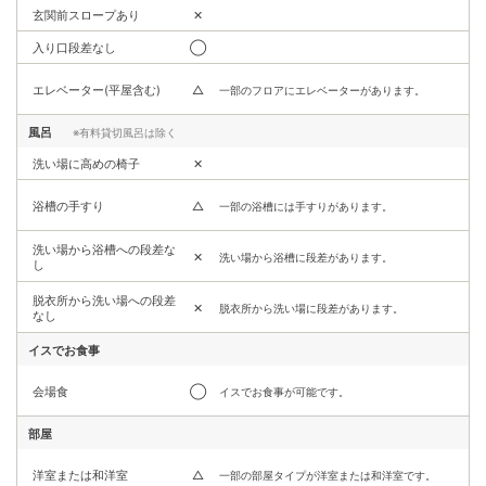
玄関前スロープあり
✕
入り口段差なし
◯
エレベーター(平屋含む)
△
一部のフロアにエレベーターがあります。
風呂
※有料貸切風呂は除く
洗い場に高めの椅子
✕
浴槽の手すり
△
一部の浴槽には手すりがあります。
洗い場から浴槽への段差な
✕
洗い場から浴槽に段差があります。
し
脱衣所から洗い場への段差
✕
脱衣所から洗い場に段差があります。
なし
イスでお食事
会場食
◯
イスでお食事が可能です。
部屋
洋室または和洋室
△
一部の部屋タイプが洋室または和洋室です。