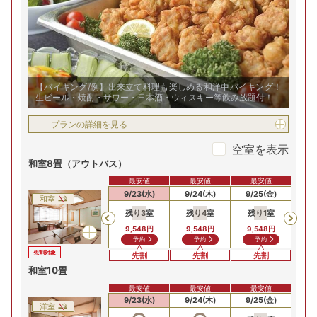
指定不可)
お部屋の詳細を見る
【半露天風呂付】和ベッ
トルーム
【半露天風呂付】和ベットル
ーム/一例
2
名
1
室時大人1名あたり(税込)
申込番号
5774-W1011
【バイキング/例】出来立て料理も楽しめる和洋中バイキング！
17
,
798
生ビール・焼酎・サワー・日本酒・ウィスキー等飲み放題付！
円～
プランの詳細を見る
安値
(金)
8/8(土)
8/9(日)
8/10(月)
8/11(火)
8/
空室を表示
残り
1
室
残
和室8畳（アウトバス）
Previous
98
円
24,398
円
24,398
円
24,398
円
23,
最安値
最安値
最安値
合せ
問合せ
問合せ
予約
9/21(月)
9/22(火)
9/23(水)
9/24(木)
9/25(金)
9/
和室
残り
3
室
残り
4
室
残り
1
室
Previous
プランの詳細を見る
9,548
円
9,548
円
9,548
円
予約
予約
予約
先割対象
先割
先割
先割
空室を表示
和室10畳
最安値
最安値
最安値
【お部屋タイプ】
9/21(月)
9/22(火)
9/23(水)
9/24(木)
9/25(金)
9/
和洋室
洋室