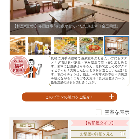
かせていただきます（全室禁煙）
【バイキング/例】出来立て料理も楽しめる
気軽にお手頃価格で温泉旅を楽しみたい方におスス
ゆこゆこ
メ！夕食は食べ放題・飲み放題で思う存分楽しめま
福島
す。館内には温泉はもちろん、無料で楽しめるアクテ
ィビティも！充実したひとときをお過ごしいただけま
営業担当
す。私のイチオシは、摺上川や対岸の四季折々の風景
を眺めながらくつろげる大浴場！奥州三名湯の一つ、
飯坂温泉の湯をお楽しみください
このプランの魅力をご紹介！
空室を表示
夕食は飲み放題付き和洋中バイキング
【お部屋タイプ】
和室
お部屋の詳細を見る