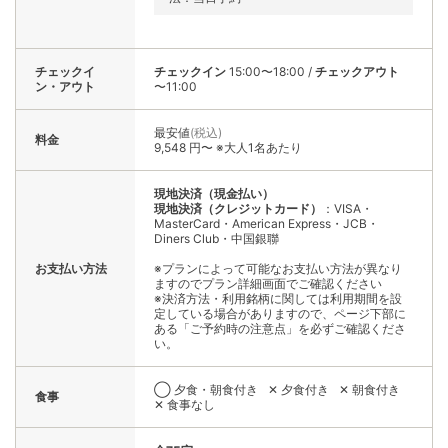
チェックイ
チェックイン
15:00〜18:00
/
チェックアウト
ン・アウト
〜11:00
最安値
(税込)
料金
9,548 円〜 ※大人1名あたり
現地決済（現金払い）
現地決済（クレジットカード）
：VISA・
MasterCard・American Express・JCB・
Diners Club・中国銀聯
お支払い方法
※プランによって可能なお支払い方法が異なり
ますのでプラン詳細画面でご確認ください
※決済方法・利用銘柄に関しては利用期間を設
定している場合がありますので、ページ下部に
ある「ご予約時の注意点」を必ずご確認くださ
い。
◯ 夕食・朝食付き
✕ 夕食付き
✕ 朝食付き
食事
✕ 食事なし