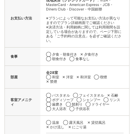
現地決済（クレジットカード）
：VISA・
MasterCard・American Express・JCB・
Diners Club・Discover・中国銀聯
お支払い方法
※プランによって可能なお支払い方法が異なり
ますのでプラン詳細画面でご確認ください
※決済方法・利用銘柄に関しては利用期間を設
定している場合がありますので、ページ下部に
ある「ご予約時の注意点」を必ずご確認くださ
い。
◯ 夕食・朝食付き
✕ 夕食付き
食事
◯ 朝食付き
◯ 食事なし
全28室
部屋
◯ 和室
✕ 洋室
✕ 和洋室
◯ 喫煙
✕ 禁煙
◯ バスタオル
◯ フェイスタオル
✕ 石鹸
客室アメニテ
◯ ボディソープ
◯ シャンプー
◯ リンス
ィ
◯ 歯磨き
◯ 髭剃り
◯ ドライヤー
◯ 大人浴衣
◯ 子供浴衣
◯ 温泉
◯ 露天風呂
✕ 貸切風呂
✕ かけ流し
✕ にごり湯