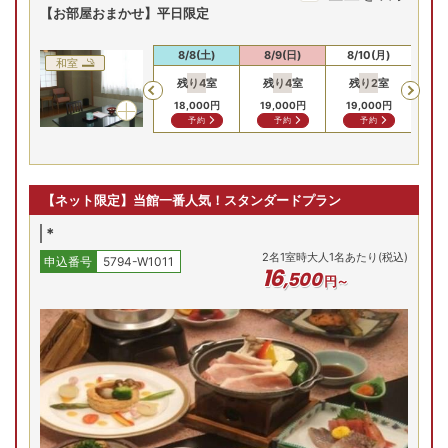
【お部屋おまかせ】平日限定
8/7(金)
8/8(土)
8/9(日)
8/10(月)
8/
和室
残り
4
室
残り
4
室
残り
2
室
残
Previous
18,000
円
19,000
円
19,000
円
19
予約
予約
予約
【ネット限定】当館一番人気！スタンダードプラン
*
2
名
1
室時大人1名あたり(税込)
申込番号
5794-W1011
16
,
500
円～