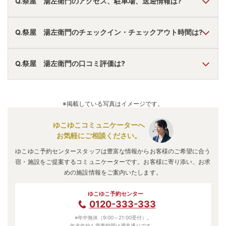
Q.祭屋 湯左衛門のアクセス、駐車場、送迎情報は?
A.
車で東北自動車道福島飯坂ＩＣより10分。
Q.祭屋 湯左衛門のチェックイン・チェックアウト時間は?
駐車場あり。
無料送迎あり。
アクセス情報の詳細は
こちら
。
A.
チェックインは
15:00
~
19:00
、チェックアウトは〜
10:00
Q.祭屋 湯左衛門の口コミ評価は?
です。
※プランによって異なる場合があります。
A.
口コミ総合評価は
4.5
点で、
夕食評価が最も高いです。
口コミ情報の詳細は
こちら
。
※掲載している写真はイメージです。
ゆこゆこコミュニケーターへ
お気軽にご相談ください。
ゆこゆこ予約センタースタッフは豊富な情報からお客様のご希望に合う
宿・施設をご提案するコミュニケーターです。お客様に寄り添い、お求
めの施設情報をご案内いたします。
ゆこゆこ予約センター
0120-333-333
※年中無休（9:00～21:00受付）。
年末年始も営業時間は通常通りです。