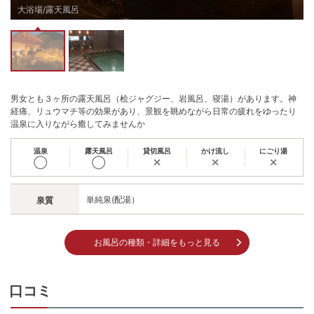
大浴場/露天風呂
男女とも３ヶ所の露天風呂（桧ジャグジー、岩風呂、寝湯）があります。神
経痛、リュウマチ等の効果があり、景観を眺めながら日常の疲れをゆったり
温泉に入りながら癒してみませんか
温泉
露天風呂
貸切風呂
かけ流し
にごり湯
◯
◯
✕
✕
✕
単純泉(配湯）
泉質
お風呂の種類・詳細をもっと見る
口コミ