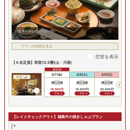
お食事内容おまかせ(一例）
プランの詳細を見る
空室を表示
【６名定員】和室12.5畳(山・川側）
最安値
8/7(金)
8/8(土)
8/9(日)
8/
和室
残り
3
室
残り
4
室
残り
2
室
残
16,500
円
19,800
円
20,900
円
20
予約
予約
予約
【レイトチェックアウト】福島牛の焼きしゃぶプラン
*