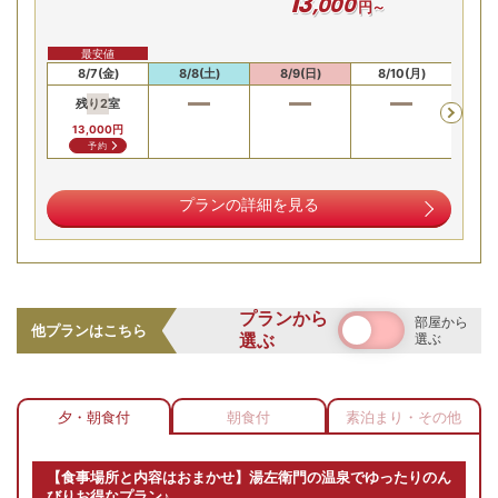
13
,
000
円～
最安値
8/7(金)
8/8(土)
8/9(日)
8/10(月)
8/
残り
2
室
13,000
円
予約
プランの詳細を見る
プランから
部屋から
他プランはこちら
選ぶ
選ぶ
夕・朝食付
朝食付
素泊まり・その他
【食事場所と内容はおまかせ】湯左衛門の温泉でゆったりのん
びりお得なプラン♪