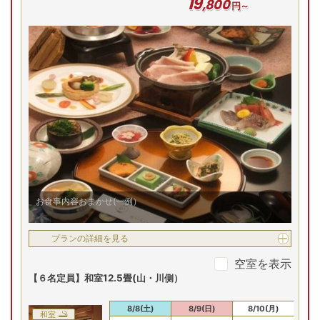
19
,
800
円～
お食事内容おまかせ(一例）
プランの詳細を見る
空室を表示
【６名定員】和室12.5畳(山・川側）
8/7(金)
8/8(土)
8/9(日)
8/10(月)
8/
和室