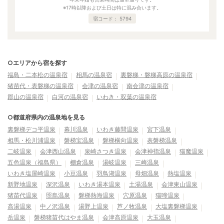
※17時以降および土日は特に混み合います。
宿コード：
5794
○エリアから宿を探す
福島・二本松の温泉宿
相馬の温泉宿
裏磐梯・磐梯高原の温泉宿
猪苗代・表磐梯の温泉宿
会津の温泉宿
南会津の温泉宿
郡山の温泉宿
白河の温泉宿
いわき・双葉の温泉宿
○都道府県内の温泉地を見る
裏磐梯デコ平温泉
幕川温泉
いわき藤間温泉
宮下温泉
相馬・松川浦温泉
磐梯宝温泉
磐梯横向温泉
表磐梯温泉
二岐温泉
会津西山温泉
泉崎さつき温泉
会津神指温泉
猫魔温泉
五色温泉（福島県）
棚倉温泉
湯岐温泉
三崎温泉
いわき塩屋崎温泉
小豆温泉
羽鳥湖温泉
母畑温泉
熱塩温泉
新野地温泉
深沢温泉
いわき湯本温泉
土湯温泉
会津東山温泉
猪苗代温泉
照島温泉
磐梯熱海温泉
穴原温泉
猫啼温泉
高湯温泉
中ノ沢温泉
湯野上温泉
芦ノ牧温泉
大塩裏磐梯温泉
岳温泉
磐梯猪苗代はやま温泉
会津高原温泉
大玉温泉