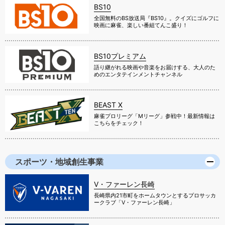
BS10
全国無料のBS放送局『BS10』。クイズにゴルフに
映画に麻雀、楽しい番組てんこ盛り！
BS10プレミアム
語り継がれる映画や音楽をお届けする、大人のた
めのエンタテインメントチャンネル
BEAST X
麻雀プロリーグ「Mリーグ」参戦中！最新情報は
こちらをチェック！
スポーツ・地域創生事業
V・ファーレン長崎
長崎県内21市町をホームタウンとするプロサッカ
ークラブ「V・ファーレン長崎」