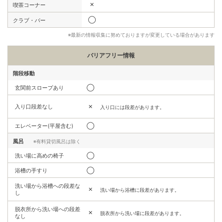
✕
喫茶コーナー
◯
クラブ・バー
※最新の情報収集に努めておりますが変更している場合があります
バリアフリー情報
階段移動
玄関前スロープあり
◯
入り口段差なし
✕
入り口には段差があります。
エレベーター(平屋含む)
◯
風呂
※有料貸切風呂は除く
洗い場に高めの椅子
◯
浴槽の手すり
◯
洗い場から浴槽への段差な
✕
洗い場から浴槽に段差があります。
し
脱衣所から洗い場への段差
✕
脱衣所から洗い場に段差があります。
なし