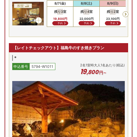
8/7(金)
8/8(土)
8/9(日)
8/
和室
残り
3
室
残り
4
室
残り
2
室
残
19,800
円
22,000
円
23,100
円
23
予約
予約
予約
【レイトチェックアウト】福島牛のすき焼きプラン
*
2
名
1
室時大人1名あたり(税込)
申込番号
5794-W1011
19
,
800
円～