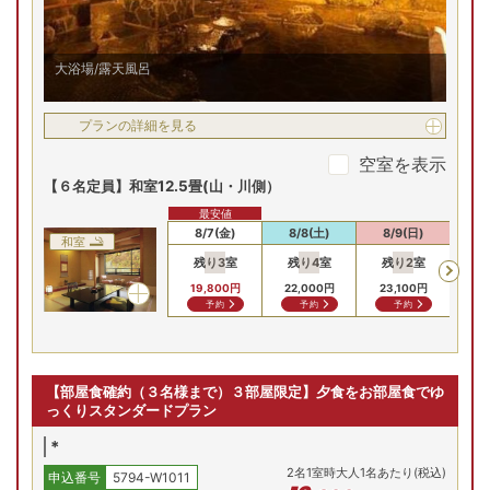
大浴場/露天風呂
プランの詳細を見る
空室を表示
【６名定員】和室12.5畳(山・川側）
最安値
8/7(金)
8/8(土)
8/9(日)
8/
和室
残り
3
室
残り
4
室
残り
2
室
残
19,800
円
22,000
円
23,100
円
23
予約
予約
予約
【部屋食確約（３名様まで）３部屋限定】夕食をお部屋食でゆ
っくりスタンダードプラン
*
2
名
1
室時大人1名あたり(税込)
申込番号
5794-W1011