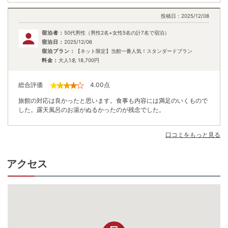
投稿日：
2025/12/08
宿泊者：
50代男性（男性2名+女性5名の計7名で宿泊）
宿泊日：
2025/12/06
宿泊プラン：
【ネット限定】当館一番人気！スタンダードプラン
料金：
大人1名
18,700
円
総合評価
4.00
点
旅館の対応は良かったと思います。食事も内容には満足のいくもので
した。露天風呂のお湯がぬるかったのが残念でした。
口コミをもっと見る
アクセス