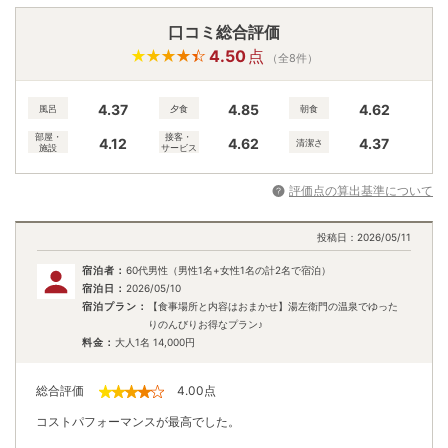
口コミ総合評価
4.50
点
（全8件）
4.37
4.85
4.62
風呂
夕食
朝食
部屋・
接客・
4.12
4.62
4.37
清潔さ
施設
サービス
評価点の算出基準について
投稿日：
2026/05/11
宿泊者：
60代男性（男性1名+女性1名の計2名で宿泊）
宿泊日：
2026/05/10
宿泊プラン：
【食事場所と内容はおまかせ】湯左衛門の温泉でゆった
りのんびりお得なプラン♪
料金：
大人1名
14,000
円
総合評価
4.00
点
コストパフォーマンスが最高でした。