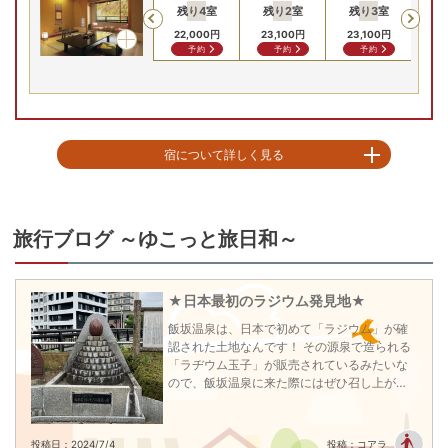
残り
4
室
残り
2
室
残り
3
室
残
Previous
22,000
円
23,100
円
23,100
円
23
予約
予約
予約
宿について詳しく見る
温泉街一の静かな環境に位置し、館内は故郷を思い出させてくれる雰囲気で
す。山と目の前に流れる川を中心とした四季折々の景色が自慢の旅館です。
大正十年創業の当館は、飯坂温泉の老舗宿として皆様からお引き立て頂いて
旅行ブログ ～ゆこっと旅日和～
おります。 賑わいのある祭り情緒と湯心のある温泉情緒のある宿です。 山々
に囲まれ四季を感じられる当館で温泉に浸かり、ゆったりとお過ごしくださ
い。旅が楽しくなるような設えやイベントもご用意しております！

★日本最初のラジウム発見地★
■客室

飯坂温泉は、日本で初めて「ラジウム」が確
山々の景色を望む寛ぎの和室をご用意しております。

認された土地なんです！ その源泉で造られる
■お食事

「ラヂウム玉子」が販売されているみたいな
地元の味を生かした創作料理をご用意しております。お食事は個室でお召し
ので、飯坂温泉に来た際にはぜひ召し上がっ
上がりいただきます。
てみてはいかがでしょうか♪
チェックイン15:00〜19:00
チェックアウト 〜10:00
投稿日：2024/7/4
投稿：コアラ