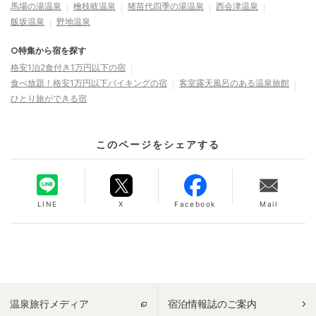
馬場の湯温泉
檜枝岐温泉
猪苗代四季の湯温泉
西会津温泉
飯坂温泉
野地温泉
○特集から宿を探す
格安1泊2食付き1万円以下の宿
食べ放題！格安1万円以下バイキングの宿
客室露天風呂のある温泉旅館
ひとり旅ができる宿
このページをシェアする
LINE
X
Facebook
Mail
温泉旅行メディア
宿泊情報誌のご案内