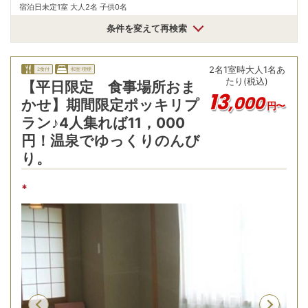
宿泊日未定
1室 大人2名 子供0名
条件を変えて再検索
2
名
1
室時
大人1名あ
2食付
和室:喫煙
たり(税込)
【平日限定 食事場所おま
13
,
000
かせ】期間限定ポッキリプ
円〜
ラン♪4人集れば11，000
円！温泉でゆっくりのんび
り。
*