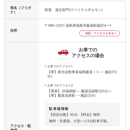
宿名（フリガ
祭屋 湯左衛門(マツリヤユザエモン)
ナ）
〒960-0201
福島県福島市飯坂町鍋沢4ー1
住所
地図・アクセスを見る
お車での
アクセスの場合
お車でのアクセス1
【車】東北自動車道福島飯坂ＩＣ---施設(10
分)
お車でのアクセス2
【電車】JR福島駅---飯坂温泉駅(20分)＞
【車】飯坂温泉駅---施設(3分)
駐車場情報
【収容台数】50台
【料金】無料
無料・先着順。大型バス5台駐車可能。
アクセス・駐