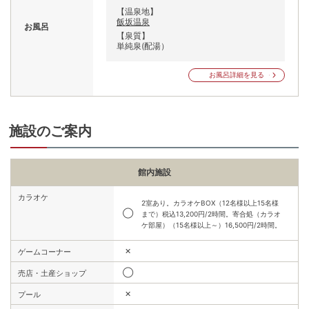
【温泉地】
飯坂温泉
お風呂
【泉質】
単純泉(配湯）
お風呂詳細を見る
施設のご案内
館内施設
カラオケ
2室あり。カラオケBOX（12名様以上15名様
◯
まで）税込13,200円/2時間。寄合処（カラオ
ケ部屋）（15名様以上～）16,500円/2時間。
✕
ゲームコーナー
◯
売店・土産ショップ
✕
プール