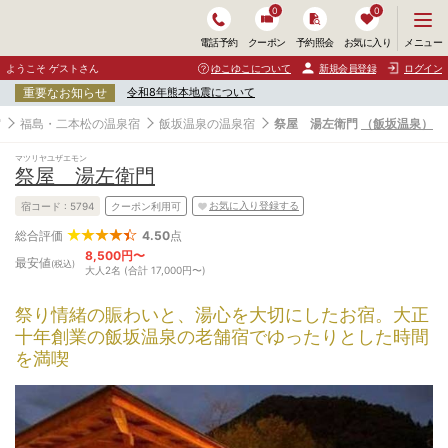
0
0
メ
メニュー
電話予約
クーポン
予約照会
お気に入り
ニ
ュ
ようこそ ゲストさん
ゆこゆこについて
新規会員登録
ログイン
ー
重要なお知らせ
令和8年熊本地震について
を
開
宿
福島・二本松の温泉宿
飯坂温泉の温泉宿
祭屋 湯左衛門
（飯坂温泉）
く
マツリヤユザエモン
祭屋 湯左衛門
お気に入り登録する
宿コード :
5794
クーポン利用可
4.50
点
総合評価
8,500円〜
最安値
(税込)
大人2名 (合計 17,000円〜)
祭り情緒の賑わいと、湯心を大切にしたお宿。大正
十年創業の飯坂温泉の老舗宿でゆったりとした時間
を満喫