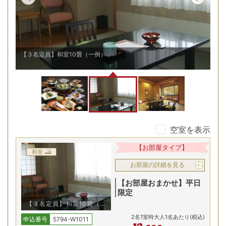
【６名定員】和室12.5畳/一例
空室を表示
【お部屋タイプ】
和室
お部屋の詳細を見る
【お部屋おまかせ】平日
限定
【３名定員】和室10畳（一
例）
2
名
1
室時大人1名あたり(税込)
申込番号
5794-W1011