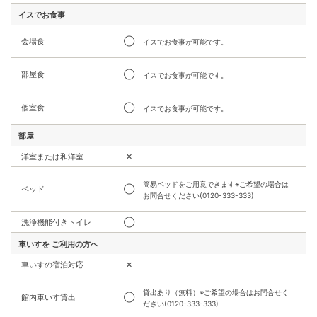
イスでお食事
会場食
◯
イスでお食事が可能です。
部屋食
◯
イスでお食事が可能です。
個室食
◯
イスでお食事が可能です。
部屋
洋室または和洋室
✕
簡易ベッドをご用意できます※ご希望の場合は
ベッド
◯
お問合せください(0120-333-333)
洗浄機能付きトイレ
◯
車いすを
ご利用の方へ
車いすの宿泊対応
✕
貸出あり（無料）※ご希望の場合はお問合せく
館内車いす貸出
◯
ださい(0120-333-333)