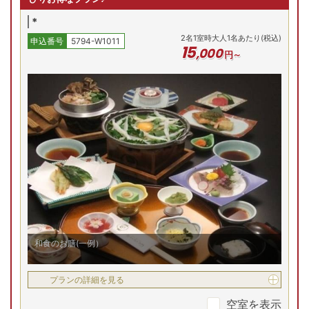
*
2
名
1
室時大人1名あたり(税込)
申込番号
5794-W1011
15
,
000
円～
和食のお膳(一例）
プランの詳細を見る
空室を表示