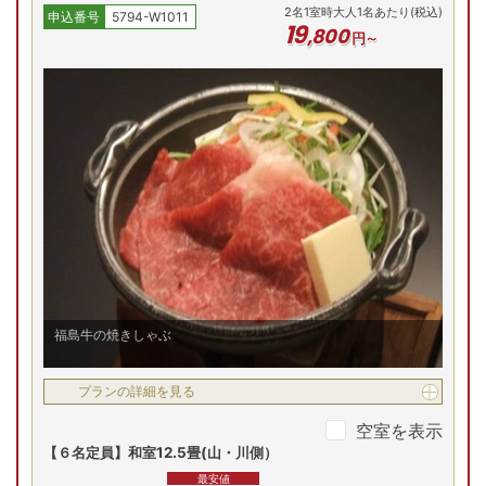
2
名
1
室時大人1名あたり(税込)
申込番号
5794-W1011
19
,
800
円～
福島牛の焼きしゃぶ
プランの詳細を見る
空室を表示
【６名定員】和室12.5畳(山・川側）
最安値