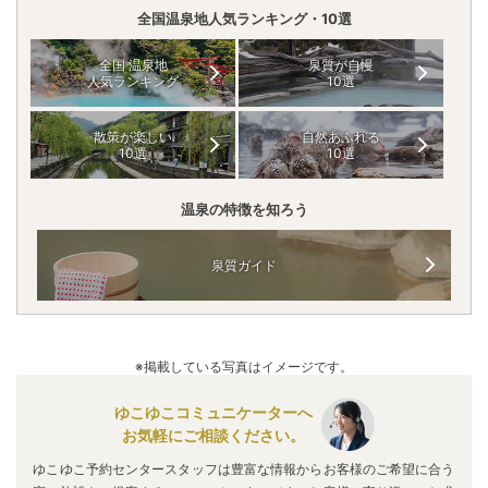
全国温泉地人気ランキング・10選
全国 温泉地
泉質が自慢
人気ランキング
10選
散策が楽しい
自然あふれる
10選
10選
温泉の特徴を知ろう
泉質ガイド
※掲載している写真はイメージです。
ゆこゆこコミュニケーターへ
お気軽にご相談ください。
ゆこゆこ予約センタースタッフは豊富な情報からお客様のご希望に合う