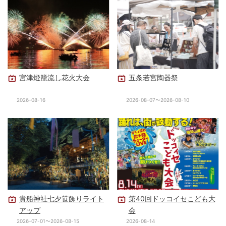
宮津燈籠流し花火大会
五条若宮陶器祭
2026-08-16
2026-08-07〜2026-08-10
貴船神社七夕笹飾りライト
第40回ドッコイセこども大
アップ
会
2026-07-01〜2026-08-15
2026-08-14