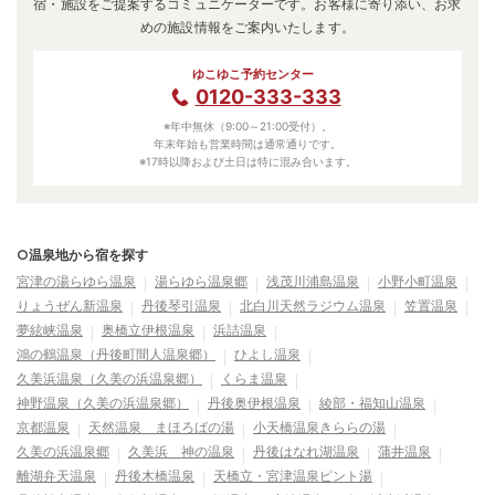
宿・施設をご提案するコミュニケーターです。お客様に寄り添い、お求
めの施設情報をご案内いたします。
ゆこゆこ予約センター
0120-333-333
※年中無休（9:00～21:00受付）。
年末年始も営業時間は通常通りです。
※17時以降および土日は特に混み合います。
○温泉地から宿を探す
宮津の湯らゆら温泉
湯らゆら温泉郷
浅茂川浦島温泉
小野小町温泉
りょうぜん新温泉
丹後琴引温泉
北白川天然ラジウム温泉
笠置温泉
夢絃峡温泉
奥橋立伊根温泉
浜詰温泉
鴻の鶴温泉（丹後町間人温泉郷）
ひよし温泉
久美浜温泉（久美の浜温泉郷）
くらま温泉
神野温泉（久美の浜温泉郷）
丹後奥伊根温泉
綾部・福知山温泉
京都温泉
天然温泉 まほろばの湯
小天橋温泉きららの湯
久美の浜温泉郷
久美浜 神の温泉
丹後はなれ湖温泉
蒲井温泉
離湖弁天温泉
丹後木橋温泉
天橋立・宮津温泉ピント湯