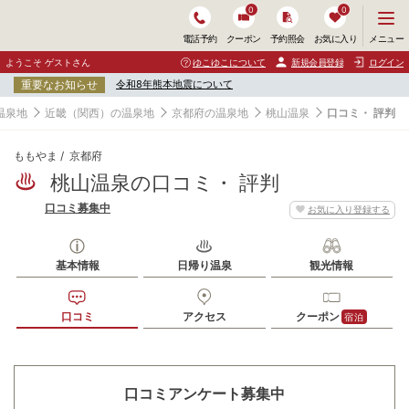
0
0
メ
メニュー
電話予約
クーポン
予約照会
お気に入り
ニ
ュ
ようこそ ゲストさん
ゆこゆこについて
新規会員登録
ログイン
ー
重要なお知らせ
令和8年熊本地震について
を
開
温泉地
近畿（関西）の温泉地
京都府の温泉地
桃山温泉
口コミ・ 評判
く
ももやま
京都府
桃山温泉の口コミ・ 評判
口コミ募集中
お気に入り登録する
基本情報
日帰り温泉
観光情報
口コミ
アクセス
クーポン
宿泊
口コミアンケート募集中