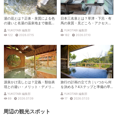
湯の花とは？正体・泉質による色
日本三名泉とは？草津・下呂・有
の違いと名湯の温泉地まで徹底解
馬の泉質・見どころ・アクセスを
説
徹底解説
YUKOTABI 編集部
YUKOTABI 編集部
122
2026.07.15
182
2026.07.10
源泉かけ流しとは？定義・類似表
旅行の計画の立て方｜いつから何
現との違い・メリット・デメリッ
を決める？4ステップと準備の早
トを解説
見表
YUKOTABI 編集部
YUKOTABI 編集部
89
2026.07.09
17
2026.07.03
周辺の観光スポット