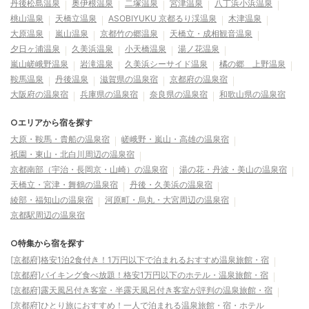
丹後松島温泉
奥伊根温泉
二塚温泉
宮津温泉
八丁浜小浜温泉
桃山温泉
天橋立温泉
ASOBIYUKU 京都るり渓温泉
木津温泉
大原温泉
嵐山温泉
京都竹の郷温泉
天橋立・成相観音温泉
夕日ヶ浦温泉
久美浜温泉
小天橋温泉
湯ノ花温泉
嵐山嵯峨野温泉
岩滝温泉
久美浜シーサイド温泉
橘の郷 上野温泉
鞍馬温泉
丹後温泉
滋賀県の温泉宿
京都府の温泉宿
大阪府の温泉宿
兵庫県の温泉宿
奈良県の温泉宿
和歌山県の温泉宿
○エリアから宿を探す
大原・鞍馬・貴船の温泉宿
嵯峨野・嵐山・高雄の温泉宿
祇園・東山・北白川周辺の温泉宿
京都南部（宇治・長岡京・山崎）の温泉宿
湯の花・丹波・美山の温泉宿
天橋立・宮津・舞鶴の温泉宿
丹後・久美浜の温泉宿
綾部・福知山の温泉宿
河原町・烏丸・大宮周辺の温泉宿
京都駅周辺の温泉宿
○特集から宿を探す
[京都府]格安1泊2食付き！1万円以下で泊まれるおすすめ温泉旅館・宿
[京都府]バイキング食べ放題！格安1万円以下のホテル・温泉旅館・宿
[京都府]露天風呂付き客室・半露天風呂付き客室が評判の温泉旅館・宿
[京都府]ひとり旅におすすめ！一人で泊まれる温泉旅館・宿・ホテル