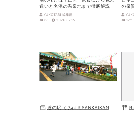
違いと名湯の温泉地まで徹底解説
の泉
解説
YUKOTABI 編集部
YUK
88
2026.07.15
122
道の駅 くみはまSANKAIKAN
R