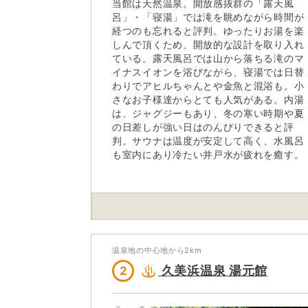
当館は天然温泉。開放感抜群の「露天風
呂」・「寝湯」では滝を眺めながら時間が
経つのも忘れると評判。ゆったりお湯を楽
しんで頂くため、開放的な設計を取り入れ
ている。露天風呂では山から落ちる滝のマ
イナスイオンを浴びながら、寝湯では日替
わりでアヒルちゃんとや金魚と混浴も。小
さなお子様達からとても人気がある。内湯
は、ジャグジーもあり、冬の寒い時期や夏
の日差しが強い日はのんびりできると評
判。サウナは温度が安定して高く、水風呂
も室内にあり冷たい井戸水が疲れを癒す。
温泉地の中心地から
2
km
久美浜温泉 湯元館
2