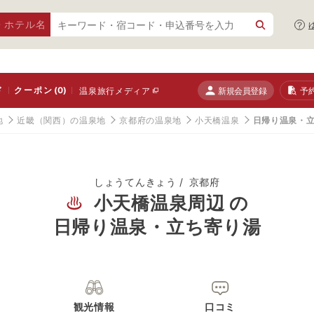
・ホテル名
ド
クーポン
(0)
新規会員登録
予
温泉旅行メディア
地
近畿（関西）の温泉地
京都府の温泉地
小天橋温泉
日帰り温泉・
しょうてんきょう
京都府
小天橋温泉周辺 の
日帰り温泉・立ち寄り湯
観光情報
口コミ