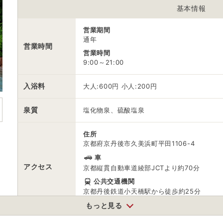
基本情報
電話番号
0772741306
営業期間
※ 掲載情報は変更になる場合があります。最新の内容はご利用前にご自
通年
営業時間
※ 料金情報は税込・税抜表記が混ざっております。正しい金額はご利用
営業時間
9:00～21:00
入浴料
大人:600円 小人:200円
泉質
塩化物泉、硫酸塩泉
住所
京都府京丹後市久美浜町平田1106-4
車
アクセス
京都縦貫自動車道綾部JCTより約70分
公共交通機関
京都丹後鉄道小天橋駅から徒歩約25分
※駅からの無料送迎あり（要予約）
もっと見る