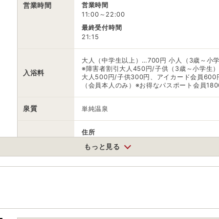
営業時間
営業時間
11:00～22:00
最終受付時間
21:15
大人（中学生以上）…700円 小人（3歳～小学
※障害者割引大人450円/子供（3歳～小学生
入浴料
大人500円/子供300円、アイカード会員60
（会員本人のみ）※お得なパスポート会員18000
泉質
単純温泉
住所
京都府京丹後市網野町浜詰256-1
もっと見る
車
アクセス
山陰近畿自動車道 大宮ICより車で約30分
公共交通機関
丹鉄木津温泉より徒歩約15分
駐車場
情報なし