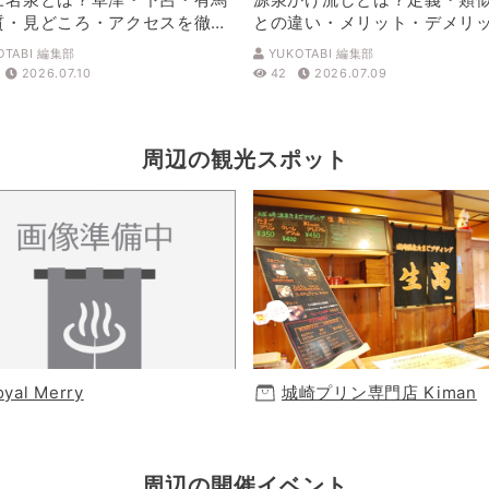
質・見どころ・アクセスを徹底
との違い・メリット・デメリ
解説
OTABI 編集部
YUKOTABI 編集部
2026.07.10
42
2026.07.09
周辺の観光スポット
oyal Merry
城崎プリン専門店 Kiman
周辺の開催イベント