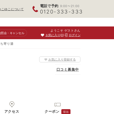
電話で予約
9:00〜21:00
ゆこゆこについて
0120-333-333
ようこそ ゲストさん
約照会
・キャンセル
お気に入り
0
ログイン
立ち寄り湯
お気に入り登録する
口コミ募集中
アクセス
クーポン
宿泊