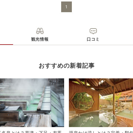
無料（100台）
駐車場
※大型バス駐車可
1
電話番号
0772831071
※ 掲載情報は変更になる場合があります。最新の内容はご利用前にご自
※ 料金情報は税込・税抜表記が混ざっております。正しい金額はご利用
観光情報
口コミ
おすすめの新着記事
三名泉とは？草津・下呂・有馬
源泉かけ流しとは？定義・類