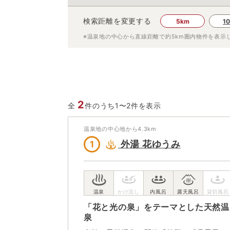
検索距離を変更する
5km
1
※温泉地の中心から直線距離で約
5km
圏内物件を表示
2
全
件のうち1〜2件を表示
温泉地の中心地から
4.3
km
外湯 花ゆうみ
1
「花と光の泉」をテーマとした天然温
泉