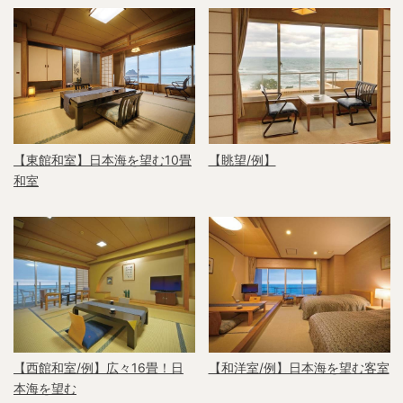
【眺望/例】
【東館和室】日本海を望む10畳
和室
【西館和室/例】広々16畳！日
【和洋室/例】日本海を望む客室
本海を望む