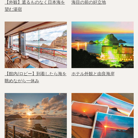
【外観】遮るものなく日本海を
海目の前の好立地
望む湯宿
【館内/ロビー】到着したら海を
ホテル外観と由良海岸
眺めながら一休み