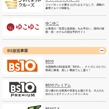
ジャパネットが磨き上げたおもてなしで、感動の
豪華クルーズ体験を。
ゆこゆこ
お客様の『良質な温泉旅』をお手伝い。国内の旅
館・宿・ホテルの宿泊予約サイト
BS放送事業
BS10
全国無料のBS放送局『BS10』。クイズにゴルフに
映画に麻雀、楽しい番組てんこ盛り！
BS10プレミアム
語り継がれる映画や音楽をお届けする、大人のた
めのエンタテインメントチャンネル
BEAST X