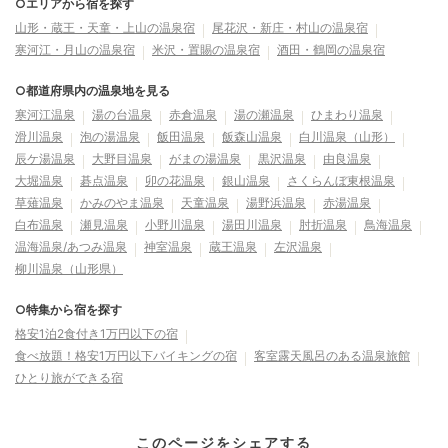
○エリアから宿を探す
山形・蔵王・天童・上山の温泉宿
尾花沢・新庄・村山の温泉宿
寒河江・月山の温泉宿
米沢・置賜の温泉宿
酒田・鶴岡の温泉宿
○都道府県内の温泉地を見る
寒河江温泉
湯の台温泉
赤倉温泉
湯の瀬温泉
ひまわり温泉
滑川温泉
泡の湯温泉
飯田温泉
飯森山温泉
白川温泉（山形）
辰ケ湯温泉
大野目温泉
がまの湯温泉
黒沢温泉
由良温泉
大堀温泉
碁点温泉
卯の花温泉
銀山温泉
さくらんぼ東根温泉
草薙温泉
かみのやま温泉
天童温泉
湯野浜温泉
赤湯温泉
白布温泉
瀬見温泉
小野川温泉
湯田川温泉
肘折温泉
鳥海温泉
温海温泉/あつみ温泉
神室温泉
蔵王温泉
左沢温泉
柳川温泉（山形県）
○特集から宿を探す
格安1泊2食付き1万円以下の宿
食べ放題！格安1万円以下バイキングの宿
客室露天風呂のある温泉旅館
ひとり旅ができる宿
このページをシェアする