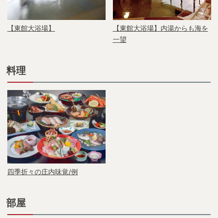
【東館大浴場】
【東館大浴場】内湯からも海を
一望
料理
四季折々の庄内味覚/例
部屋