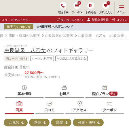
0
0
メ
メニュー
電話予約
クーポン
予約照会
お気に入り
ニ
ュ
ようこそ ゲストさん
ゆこゆこについて
新規会員登録
ログイン
ー
重要なお知らせ
令和8年熊本地震について
を
開
宿
酒田・鶴岡の温泉宿
由良温泉の温泉宿
由良温泉 八乙女
（由良温泉）
く
ユラオンセンヤオトメ
由良温泉 八乙女
のフォトギャラリー
お気に入り登録する
宿コード :
0678
クーポン利用可
募集中
総合評価
27,500円〜
最安値
(税込)
大人2名 (合計 55,000円〜)
基本情報
お風呂
宿泊プラン
予約
写真
口コミ
アクセス
クーポン
お風呂
料理
部屋
外観・施設