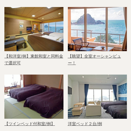
【和洋室/例】東館和室と同料金
【眺望】全室オーシャンビュ
で選択可
ー！
【ツインベッド付和室/例】
洋室ベッド２台/例