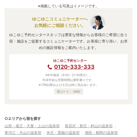
※掲載している写真はイメージです。
ゆこゆこコミュニケーターへ
お気軽にご相談ください。
ゆこゆこ予約センタースタッフは豊富な情報からお客様のご希望に合う
宿・施設をご提案するコミュニケーターです。お客様に寄り添い、お求
めの施設情報をご案内いたします。
ゆこゆこ予約センター
0120-333-333
※年中無休（9:00～21:00受付）。
年末年始も営業時間は通常通りです。
※17時以降および土日は特に混み合います。
宿コード：
0682
○エリアから宿を探す
山形・蔵王・天童・上山の温泉宿
尾花沢・新庄・村山の温泉宿
寒河江・月山の温泉宿
米沢・置賜の温泉宿
酒田・鶴岡の温泉宿