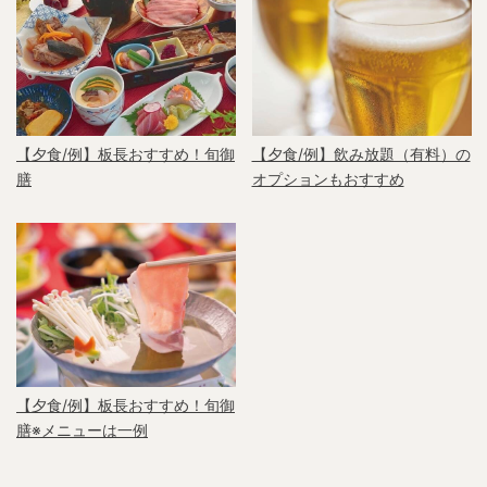
【夕食/例】板長おすすめ！旬御
【夕食/例】飲み放題（有料）の
膳
オプションもおすすめ
【夕食/例】板長おすすめ！旬御
膳※メニューは一例