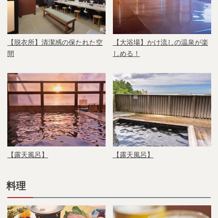
【脱衣所】清潔感の保たれた空
【大浴場】かけ流しの温泉が楽
間
しめる！
【露天風呂】
【露天風呂】
料理