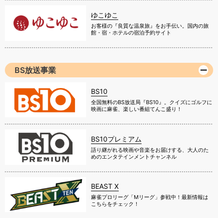
ゆこゆこ
お客様の『良質な温泉旅』をお手伝い。国内の旅
館・宿・ホテルの宿泊予約サイト
BS放送事業
BS10
全国無料のBS放送局『BS10』。クイズにゴルフに
映画に麻雀、楽しい番組てんこ盛り！
BS10プレミアム
語り継がれる映画や音楽をお届けする、大人のた
めのエンタテインメントチャンネル
BEAST X
麻雀プロリーグ「Mリーグ」参戦中！最新情報は
こちらをチェック！