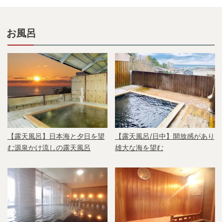
お風呂
【露天風呂】日本海と夕日を望
【露天風呂/日中】開放感があり
む源泉かけ流しの露天風呂
雄大な海を望む