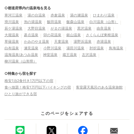
○都道府県内の温泉地を見る
寒河江温泉
湯の台温泉
赤倉温泉
湯の瀬温泉
ひまわり温泉
滑川温泉
泡の湯温泉
飯田温泉
飯森山温泉
白川温泉（山形）
辰ケ湯温泉
大野目温泉
がまの湯温泉
黒沢温泉
由良温泉
大堀温泉
碁点温泉
卯の花温泉
銀山温泉
さくらんぼ東根温泉
草薙温泉
かみのやま温泉
天童温泉
湯野浜温泉
赤湯温泉
白布温泉
瀬見温泉
小野川温泉
湯田川温泉
肘折温泉
鳥海温泉
温海温泉/あつみ温泉
神室温泉
蔵王温泉
左沢温泉
柳川温泉（山形県）
○特集から宿を探す
格安1泊2食付き1万円以下の宿
食べ放題！格安1万円以下バイキングの宿
客室露天風呂のある温泉旅館
ひとり旅ができる宿
このページをシェアする