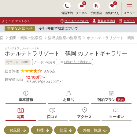
0
0
メ
メニュー
電話予約
クーポン
予約照会
お気に入り
ニ
ュ
ようこそ ゲストさん
ゆこゆこについて
新規会員登録
ログイン
ー
重要なお知らせ
令和8年熊本地震について
を
開
宿
酒田・鶴岡の温泉宿
湯野浜温泉の温泉宿
ホテルテトラリゾート 鶴岡
く
ホテルテトラリゾートツルオカ
ホテルテトラリゾート 鶴岡
のフォトギャラリー
お気に入り登録する
宿コード :
0682
クーポン利用可
3.95
点
総合評価
12,100円〜
最安値
(税込)
大人2名 (合計 24,200円〜)
基本情報
お風呂
宿泊プラン
予約
写真
口コミ
アクセス
クーポン
お風呂
料理
部屋
外観・施設