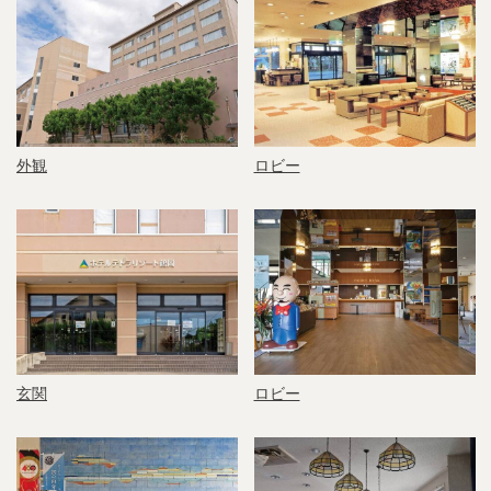
外観
ロビー
玄関
ロビー