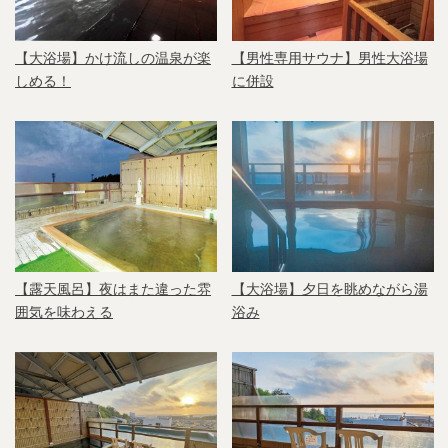
【大浴場】かけ流しの温泉が楽
【男性専用サウナ】男性大浴場
しめる！
に併設
【露天風呂】夜はまた違った雰
【大浴場】夕日を眺めながら湯
囲気を味わえる
浴み