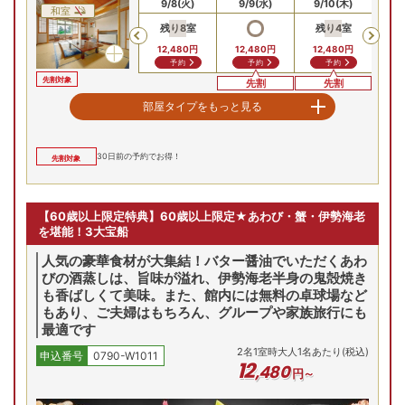
9/6(日)
9/7(月)
9/8(火)
9/9(水)
9/10(木)
9/
和室
お部屋の詳細を見る
残り
8
室
残り
4
室
残
Previous
2間和室（本館）禁煙
12,480
円
12,480
円
12,480
円
12
予約
予約
予約
二間和室/例
先割対象
先割
先割
2間和室（本館）禁煙
2
名
1
室時大人1名あたり(税込)
部屋タイプをもっと見る
申込番号
0790-W1011
14
,
080
円～
最安値
最安値
最安値
9/6(日)
9/7(月)
9/8(火)
9/9(水)
9/10(木)
9/
和室
30
日前の予約でお得！
先割対象
残り
4
室
残り
3
室
残り
3
室
残
Previous
(土)
8/16(日)
8/17(月)
8/18(火)
8/19(水)
8/
13,580
円
13,580
円
13,580
円
13
予約
予約
予約
残り
1
室
残り
2
室
残り
3
室
Previous
【60歳以上限定特典】60歳以上限定★あわび・蟹・伊勢海老
先割対象
先割
先割
15,280
円
15,
15,280
円
15,280
円
15,280
円
を堪能！3大宝船
川側和洋室（別館）※禁煙
問合せ
予約
予約
予約
人気の豪華食材が大集結！バター醤油でいただくあわ
最安値
最安値
最安値
びの酒蒸しは、旨味が溢れ、伊勢海老半身の鬼殻焼き
9/6(日)
9/7(月)
9/8(火)
9/9(水)
9/10(木)
9/
和洋室
プランの詳細を見る
も香ばしくて美味。また、館内には無料の卓球場など
残り
2
室
残り
2
室
残り
2
室
Previous
もあり、ご夫婦はもちろん、グループや家族旅行にも
13
13,580
円
13,580
円
13,580
円
最適です
予約
予約
予約
空室を表示
2
名
1
室時大人1名あたり(税込)
申込番号
0790-W1011
先割対象
先割
先割
12
,
480
円～
【お部屋タイプ】
特別室
和洋室
最安値
最安値
最安値