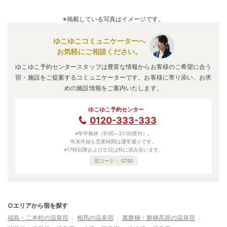
A.
口コミ総合評価は
3.92
点で、
接客・サービス評価が最も高
いです。
※掲載している写真はイメージです。
口コミ情報の詳細は
こちら
。
ゆこゆこコミュニケーターへ
お気軽にご相談ください。
ゆこゆこ予約センタースタッフは豊富な情報からお客様のご希望に合う
宿・施設をご提案するコミュニケーターです。お客様に寄り添い、お求
めの施設情報をご案内いたします。
ゆこゆこ予約センター
0120-333-333
※年中無休（9:00～21:00受付）。
年末年始も営業時間は通常通りです。
※17時以降および土日は特に混み合います。
宿コード：
0790
○エリアから宿を探す
福島・二本松の温泉宿
相馬の温泉宿
裏磐梯・磐梯高原の温泉宿