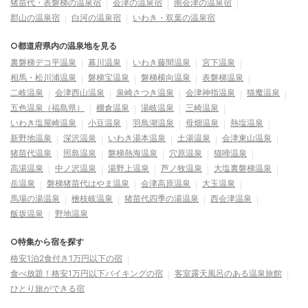
猪苗代・表磐梯の温泉宿
会津の温泉宿
南会津の温泉宿
郡山の温泉宿
白河の温泉宿
いわき・双葉の温泉宿
○都道府県内の温泉地を見る
裏磐梯デコ平温泉
幕川温泉
いわき藤間温泉
宮下温泉
相馬・松川浦温泉
磐梯宝温泉
磐梯横向温泉
表磐梯温泉
二岐温泉
会津西山温泉
泉崎さつき温泉
会津神指温泉
猫魔温泉
五色温泉（福島県）
棚倉温泉
湯岐温泉
三崎温泉
いわき塩屋崎温泉
小豆温泉
羽鳥湖温泉
母畑温泉
熱塩温泉
新野地温泉
深沢温泉
いわき湯本温泉
土湯温泉
会津東山温泉
猪苗代温泉
照島温泉
磐梯熱海温泉
穴原温泉
猫啼温泉
高湯温泉
中ノ沢温泉
湯野上温泉
芦ノ牧温泉
大塩裏磐梯温泉
岳温泉
磐梯猪苗代はやま温泉
会津高原温泉
大玉温泉
馬場の湯温泉
檜枝岐温泉
猪苗代四季の湯温泉
西会津温泉
飯坂温泉
野地温泉
○特集から宿を探す
格安1泊2食付き1万円以下の宿
食べ放題！格安1万円以下バイキングの宿
客室露天風呂のある温泉旅館
ひとり旅ができる宿