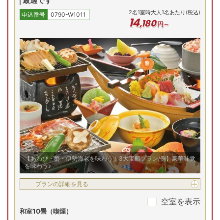
最適です
予約
予約
予約
2
名
1
室時大人1名あたり(税込)
申込番号
0790-W1011
シニア割
14
,
180
円～
特別室
8/14(金)
8/15(土)
8/16(日)
8/17(月)
8/18(火)
8/
和洋室
残り
2
室
残り
2
室
残り
1
室
残
Previous
23,680
円
23,680
円
23,680
円
23
予約
予約
予約
シニア割
【あわび・蟹・伊勢海老を味わう！3大宝船プラン/例】豪華味覚
を味わう♪
プランの詳細を見る
空室を表示
和室10畳（喫煙）