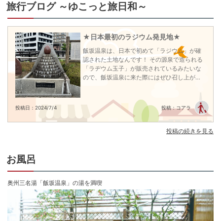
む開放感溢れるつくり。摺上川のせせらぎが安らぎを誘い、寛ぎの空間をつ
旅行ブログ ～ゆこっと旅日和～
最安値
最安値
最安値
くりだす。旬味たっぷりの自慢の料理は、全て手作り。1人ずつミニ舟盛とあ
8/14(金)
8/15(土)
8/16(日)
8/17(月)
8/18(火)
8/
和室
わびを味わうことができ、舌で目で楽しめる逸品の数々は、旅の楽しみの1つ
残り
1
室
残り
2
室
残り
3
室
だ。目利きの料理人が厳選した山海の幸を彩りよく仕上げた料理を、じっく
Previous
★日本最初のラジウム発見地★
り味わいたい。また、卓球場も完備されており、宿泊者は無料で利用できる
15
15,280
円
15,280
円
15,280
円
のも嬉しい。キッズルームも完備されご家族連れにも大好評！飯坂温泉のシ
予約
予約
予約
飯坂温泉は、日本で初めて「ラジウム」が確
ンボル・共同浴場「鯖湖湯」にも程近く、ちょっと足を延ばして出かけるの
認された土地なんです！ その源泉で造られる
もよい。

「ラヂウム玉子」が販売されているみたいな
ので、飯坂温泉に来た際にはぜひ召し上がっ
※全客室内Wi-Fi設置有
てみてはいかがでしょうか♪
チェックイン15:00〜18:30
チェックアウト 〜10:00
投稿日：2024/7/4
投稿：コアラ
投稿の続きを見る
お風呂
奥州三名湯「飯坂温泉」の湯を満喫