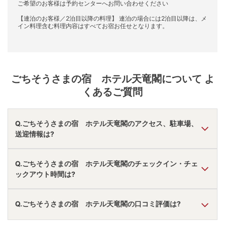
ご希望のお客様は予約センターへお問い合わせください
【連泊のお客様／2泊目以降の料理】 連泊の場合には2泊目以降は、メ
イン料理含む料理内容はすべてお宿お任せとなります。
ごちそうさまの宿 ホテル天竜閣
について よ
くあるご質問
Q.ごちそうさまの宿 ホテル天竜閣のアクセス、駐車場、
送迎情報は?
A.
車で福島飯坂ＩＣより10分。
Q.ごちそうさまの宿 ホテル天竜閣のチェックイン・チェ
駐車場あり。
ックアウト時間は?
無料送迎あり。
アクセス情報の詳細は
こちら
。
A.
チェックインは
15:00
~
18:30
、チェックアウトは〜
10:00
Q.ごちそうさまの宿 ホテル天竜閣の口コミ評価は?
です。
※プランによって異なる場合があります。