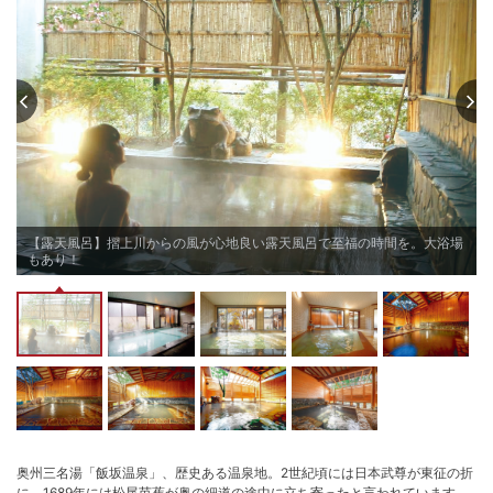
【露天風呂】摺上川からの風が心地良い露天風呂で至福の時間を。大浴場
もあり！
奥州三名湯「飯坂温泉」、歴史ある温泉地。2世紀頃には日本武尊が東征の折
に、1689年には松尾芭蕉が奥の細道の途中に立ち寄ったと言われています。