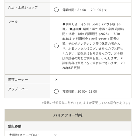
売店・土産ショップ
◯
営業時間：8：00 ～ 20：00まで
プール
◆利用可否：イン前（不可）/アウト後（不
可） ◆詳細◆ 場所：屋外 水温：常温 利用時
間：15時～18時 利用期間（2026）：7/18～
8/30まで 利用料金：無料 その他：雨天休
業。その他メンテナンス等で休業の場合あ
◯
り。水着レンタルはございませんのでお持ち
ください。監視員はおりませんので、お子様
は保護者の方とご利用お願いいたします。 ※
詳細内容は変更になる場合がございます。 20
26年5月更新
✕
喫茶コーナー
クラブ・バー
◯
営業時間：20:00～22:00
※最新の情報収集に努めておりますが変更している場合があります
バリアフリー情報
階段移動
玄関前スロープあり
✕