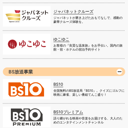
ジャパネットクルーズ
ジャパネットが磨き上げたおもてなしで、感動の
豪華クルーズ体験を。
ゆこゆこ
お客様の『良質な温泉旅』をお手伝い。国内の旅
館・宿・ホテルの宿泊予約サイト
BS放送事業
BS10
全国無料のBS放送局『BS10』。クイズにゴルフに
映画に麻雀、楽しい番組てんこ盛り！
BS10プレミアム
語り継がれる映画や音楽をお届けする、大人のた
めのエンタテインメントチャンネル