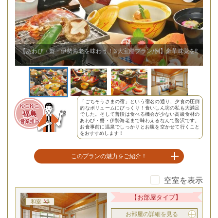
【あわび・蟹・伊勢海老を味わう！3大宝船プラン/例】豪華味覚を味わう♪
【
「ごちそうさまの宿」という宿名の通り、夕食の圧倒
ゆこゆこ
的なボリュームにびっくり！食いしん坊の私も大満足
福島
でした。そして普段は食べる機会が少ない高級食材の
あわび・蟹・伊勢海老まで味わえるなんて贅沢です。
営業担当
お食事前に温泉でしっかりとお腹を空かせて行くこと
をおすすめします！
このプランの魅力をご紹介！
空室を表示
３大宝船であわび・蟹・伊勢海老を堪能！
【お部屋タイプ】
和室
お部屋の詳細を見る