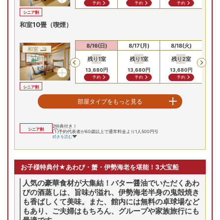
予約
予約
予約
シニア割
和室10畳（喫煙）
8/14(金)
8/15(土)
8/16(日)
8/17(月)
8/18(火)
8/
和室
残り
1
室
残り
1
室
残り
2
室
残
Previous
13,680
円
13,680
円
13,680
円
13
予約
予約
予約
シニア割
2間和室（本館）禁煙
部屋タイプをもっと見る
8/14(金)
8/15(土)
8/16(日)
8/17(月)
8/18(火)
8/
和室
2特典付き！
シニア割
①予約代表者が60歳以上で通常料金より1人500円引
残り
1
室
残り
2
室
残り
3
室
Previous
続きを読む
14
14,780
円
14,780
円
14,780
円
予約
予約
予約
シニア割
お子様特典付★あわび・蟹・伊勢海老を堪能！3大宝船
川側和洋室（別館）※禁煙
人気の豪華食材が大集結！バター醤油でいただくあわ
びの酒蒸しは、旨味が溢れ、伊勢海老半身の鬼殻焼き
8/14(金)
8/15(土)
8/16(日)
8/17(月)
8/18(火)
8/
和洋室
も香ばしくて美味。また、館内には無料の卓球場など
残り
3
室
残り
3
室
残り
3
室
残
Previous
もあり、ご夫婦はもちろん、グループや家族旅行にも
14,780
円
14,780
円
14,780
円
14