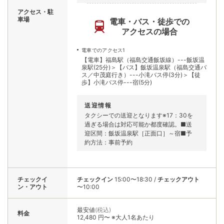
アクセス・駐
車場
電車・バス・徒歩での
アクセスの場合
電車でのアクセス1
【電車】福島駅（福島交通飯坂線）---飯坂温
泉駅(25分)＞【バス】飯坂温泉駅（福島交通バ
ス／中茂庭行き）---小滝バス停(3分)＞【徒
歩】小滝バス停---宿(5分)
送迎情報
タクシーでの送迎となります※17：30を
過ぎる場合は対応可能か都度確認。■送
迎区間：飯坂温泉駅［正面口］～宿■予
約方法：事前予約
チェックイ
チェックイン
15:00〜18:30
/
チェックアウト
ン・アウト
〜10:00
最安値
(税込)
料金
12,480 円〜 ※大人1名あたり