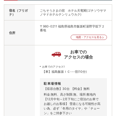
宿名（フリガ
ごちそうさまの宿 ホテル天竜閣(ゴチソウサマ
ナ）
ノヤドホテルテンリュウカク)
〒960-0211
福島県福島市飯坂町湯野字舘下２
番地
住所
地図・アクセスを見る
お車での
アクセスの場合
お車でのアクセス1
【車】福島飯坂ＩＣ---宿(10分)
駐車場情報
【収容台数】30台
【料金】無料
料金:無料、高さ制限:無、場所:敷地内
【12月中旬～2月下旬にご宿泊のお車で
お越しのお客様】 雪道になる可能性が高
い為、必ず「冬用のタイヤ」や「チェー
ン」をご持参下さい