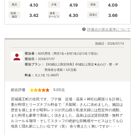
4.10
4.19
4.09
風呂
夕食
朝食
部屋・
接客・
3.42
4.30
3.66
清潔さ
施設
サービス
評価点の算出基準について
投稿日：
2026/07/13
宿泊者：
60代男性（男性1名+女性1名の計2名で宿泊）
宿泊日：
2026/07/07
宿泊プラン：
【60歳以上限定特典】60歳以上限定★あわび・蟹・伊
勢海老を堪能！3大宝船
料金：
大人1名
12,480
円
総合評価
5.00
点
宮城蔵王町の住民です、プチ旅 近場・温泉＋神社仏閣巡りを計画し
妻が料理とリーズナブル料金で「天龍閣」さんに決めました。施設は
歴史を感じますが昭和レトロが沢山残り私達夫婦には想定外の感動、
また料理も豪華で美味しく頂きました。温泉はほぼ貸切状態・無料ア
ルコール＆珈琲・そしてスタッフの絶妙な距離感サービスはとても心
地良く隠れ家にしたい位です（笑） 余り教えたく無いですが・・・