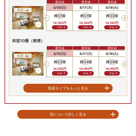
最安値
最安値
最安値
8/14(金)
8/15(土)
8/16(日)
8/17(月)
8/18(火)
8/
和室
残り
1
室
残り
1
室
残り
2
室
残
Previous
14,180
円
14,180
円
14,180
円
14
予約
予約
予約
和室10畳（禁煙）
最安値
最安値
最安値
8/14(金)
8/15(土)
8/16(日)
8/17(月)
8/18(火)
8/
和室
残り
3
室
残り
4
室
残り
8
室
残
Previous
14,180
円
14,180
円
14,180
円
14
予約
予約
予約
川側和洋室（別館）※禁煙
部屋タイプをもっと見る
最安値
最安値
最安値
8/14(金)
8/15(土)
8/16(日)
8/17(月)
8/18(火)
8/
和洋室
残り
3
室
残り
3
室
残り
3
室
残
Previous
宿について詳しく見る
15,280
円
15,280
円
15,280
円
15
予約
予約
予約
「奥州三名湯」に数えられる飯坂温泉に建つ宿。遠くに吾妻の峰々を望むお
2間和室（本館）禁煙
部屋は、全て10畳以上のゆったりとした造り。露天風呂は眼下に摺上川を望