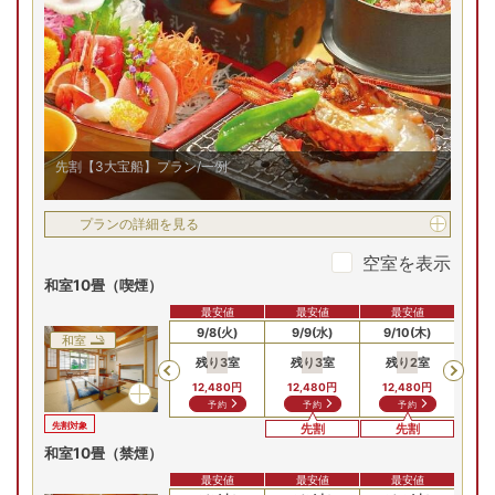
お部屋の詳細を見る
川側和洋室（別館）※禁
煙
川側和洋室/例
2
名
1
室時大人1名あたり(税込)
申込番号
0790-W1011
14
,
080
円～
先割【3大宝船】プラン/一例
プランの詳細を見る
(土)
8/16(日)
8/17(月)
8/18(火)
8/19(水)
8/
空室を表示
残り
3
室
残り
3
室
残り
3
室
残り
3
室
Previous
和室10畳（喫煙）
15,
15,280
円
15,280
円
15,280
円
15,280
円
予約
予約
予約
予約
最安値
最安値
最安値
9/6(日)
9/7(月)
9/8(火)
9/9(水)
9/10(木)
9/
和室
プランの詳細を見る
残り
3
室
残り
3
室
残り
2
室
残
Previous
12,480
円
12,480
円
12,480
円
12
予約
予約
予約
先割対象
空室を表示
先割
先割
和室10畳（禁煙）
【お部屋タイプ】
最安値
最安値
最安値
和室