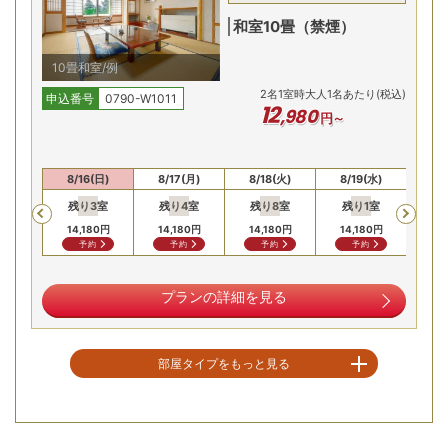
和室10畳（禁煙）
10畳和室/例
2
名
1
室時大人1名あたり(税込)
申込番号
0790-W1011
12
,
980
円～
あわび、蟹、伊勢海老などの3大味覚を堪能できます。目利
(土)
8/16(日)
8/17(月)
8/18(火)
8/19(水)
8/
きの料理人が厳選した旬の山海の幸を、手作りにこだわって
残り
3
室
残り
4
室
残り
8
室
残り
1
室
Previous
仕上げた会席をご提供します。
14,
14,180
円
14,180
円
14,180
円
14,180
円
予約
予約
予約
予約
摺上川のせせらぎを聴く露天風呂
プランの詳細を見る
部屋タイプをもっと見る
空室を表示
【お部屋タイプ】