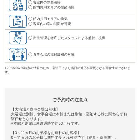
客室内の除菌清掃
館内共用エリアの除菌清掃
館内共用エリアの換気
客室内の窓の開閉が可能
衛生管理を徹底したスタッフによる盛付、提供
食事会場の混雑緩和の対策
※
2023/05/25時点の情報のため、宿泊日により当日の対応が変更となる可能性がございま
す。
ご予約時の注意点
【大浴場と食事会場は別棟】
大浴場は別館、食事会場は本館または別館（宿泊する棟に関わらずお
宿任せとなります）
※本館と別館は連絡通路で約50ｍ程です。
【0～11ヵ月のお子様をお連れのお客様】
0～11ヵ月のお子様は無料で受入れ可能です（寝具・食事無）。