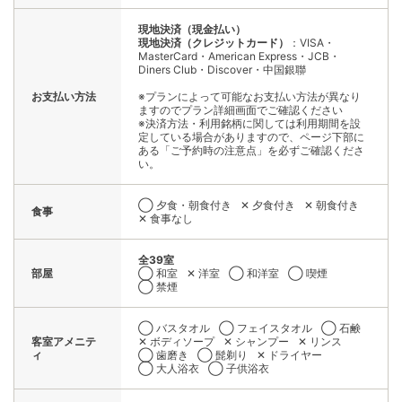
現地決済（現金払い）
現地決済（クレジットカード）
：VISA・
MasterCard・American Express・JCB・
Diners Club・Discover・中国銀聯
お支払い方法
※プランによって可能なお支払い方法が異なり
ますのでプラン詳細画面でご確認ください
※決済方法・利用銘柄に関しては利用期間を設
定している場合がありますので、ページ下部に
ある「ご予約時の注意点」を必ずご確認くださ
い。
◯ 夕食・朝食付き
✕ 夕食付き
✕ 朝食付き
食事
✕ 食事なし
全39室
部屋
◯ 和室
✕ 洋室
◯ 和洋室
◯ 喫煙
◯ 禁煙
◯ バスタオル
◯ フェイスタオル
◯ 石鹸
客室アメニテ
✕ ボディソープ
✕ シャンプー
✕ リンス
ィ
◯ 歯磨き
◯ 髭剃り
✕ ドライヤー
◯ 大人浴衣
◯ 子供浴衣