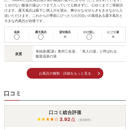
くせのない飯坂の湯はいつまで入っていても飽きずに、心ゆくまでご堪能頂
けます。露天風呂は眼下に摺上川を望み、爽やかなせせらぎをききながら入
浴いただけます。これからの季節にぴったりの川沿いの風情ある露天風呂と
大きな内風呂が自慢です。
温泉
露天風呂
貸切風呂
かけ流し
にごり湯
◯
◯
✕
◯
✕
単純泉(配湯）奥州三名湯、「美人の湯」と呼ばれる、
泉質
飯坂温泉の湯
お風呂の種類・詳細をもっと見る
口コミ
口コミ総合評価
3.92
点
（全88件）