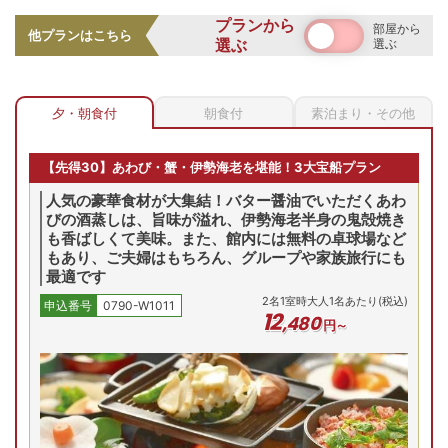
和室
プランから
部屋から
お部屋の詳細を見る
他プランはこちら
選ぶ
選ぶ
奥州三名湯に数えられる飯坂温泉の湯を、露天風呂と大浴場
和室10畳（喫煙）
で満喫。眼下に摺上川を望む開放的な露天風呂は、心地よい
川風とせせらぎが安らぎを誘う「美人の湯」です。
10畳和室/例
夕・朝食付
朝食付
素泊まり・その他
2
名
1
室時大人1名あたり(税込)
申込番号
0790-W1011
日常の喧騒から離れ、くつろぎのひと時を
12
,
980
円～
【先得30】あわび・蟹・伊勢海老を堪能！3大宝船プラン
人気の豪華食材が大集結！バター醤油でいただくあわ
びの酒蒸しは、旨味が溢れ、伊勢海老半身の鬼殻焼き
(土)
8/16(日)
8/17(月)
8/18(火)
8/19(水)
8/
も香ばしくて美味。また、館内には無料の卓球場など
残り
1
室
残り
1
室
残り
2
室
残り
1
室
Previous
もあり、ご夫婦はもちろん、グループや家族旅行にも
14,
14,180
円
14,180
円
14,180
円
14,180
円
最適です
予約
予約
予約
予約
2
名
1
室時大人1名あたり(税込)
申込番号
0790-W1011
12
,
480
円～
プランの詳細を見る
吾妻の峰々を遠くに望む景色の良いお部屋で、ゆったりとし
空室を表示
た時間を過ごせます。和室、和洋室を用意しており、様々な
シーンでお楽しみいただけます。
【お部屋タイプ】
和洋室