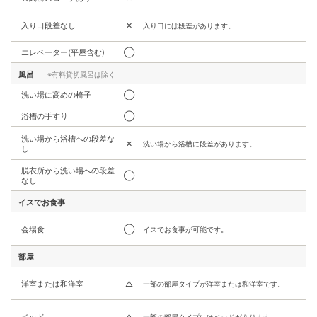
入り口段差なし
✕
入り口には段差があります。
エレベーター(平屋含む)
◯
風呂
※有料貸切風呂は除く
洗い場に高めの椅子
◯
浴槽の手すり
◯
洗い場から浴槽への段差な
✕
洗い場から浴槽に段差があります。
し
脱衣所から洗い場への段差
◯
なし
イスでお食事
会場食
◯
イスでお食事が可能です。
部屋
洋室または和洋室
△
一部の部屋タイプが洋室または和洋室です。
ベッド
△