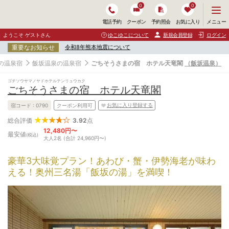
0
0
メ
メニュー
電話予約
クーポン
予約照会
お気に入り
ニ
ュ
ようこそ ゲストさん
ゆこゆこについて
新規会員登録
ログイン
ー
重要なお知らせ
令和8年熊本地震について
を
開
の温泉宿
飯坂温泉の温泉宿
ごちそうさまの宿 ホテル天竜閣
（飯坂温泉）
く
ゴチソウサマノヤドホテルテンリュウカク
ごちそうさまの宿 ホテル天竜閣
お気に入り登録する
宿コード :
0790
クーポン利用可
3.92
点
総合評価
12,480円〜
最安値
(税込)
大人2名 (合計 24,960円〜)
豪華3大味覚プラン！あわび・蟹・伊勢海老が味わ
える！奥州三名湯「飯坂の湯」を満喫！