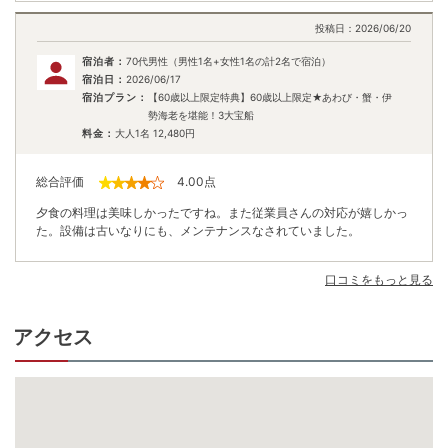
投稿日：
2026/06/20
宿泊者：
70代男性（男性1名+女性1名の計2名で宿泊）
宿泊日：
2026/06/17
宿泊プラン：
【60歳以上限定特典】60歳以上限定★あわび・蟹・伊
勢海老を堪能！3大宝船
料金：
大人1名
12,480
円
総合評価
4.00
点
夕食の料理は美味しかったですね。また従業員さんの対応が嬉しかっ
た。設備は古いなりにも、メンテナンスなされていました。
口コミをもっと見る
アクセス