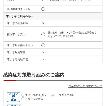
一部の部屋タイプにはベッドがあります。
洗浄機能付きトイレ
◯
車いすを
ご利用の方へ
車いすの宿泊対応
✕
貸出あり（無料）※ご希望の場合はお問合せく
館内車いす貸出
◯
ださい(0120-333-333)
車いす対応共用トイレ
◯
車いす対応客室
✕
車いす専用駐車場
✕
感染症対策取り組みのご案内
感染症対策の基準について
スタッフの手洗い・うがい・マスクの着用
スタッフの検温