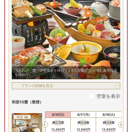
お部屋の詳細を見る
9/6(日)
9/7(月)
9/8(火)
9/9(水)
9/10(木)
9/
和洋室
特別室
残り
2
室
残り
2
室
残り
2
室
残
Previous
22,480
円
22,480
円
22,480
円
22
予約
予約
予約
特別室/例
先割対象
先割
先割
2
名
1
室時大人1名あたり(税込)
申込番号
0790-W1011
22
,
980
円～
(土)
8/16(日)
8/17(月)
8/18(火)
8/19(水)
8/
残り
2
室
残り
2
室
残り
1
室
残り
1
室
Previous
【あわび・蟹・伊勢海老を味わう！3大宝船プラン/例】豪華味覚
24,
24,180
円
24,180
円
24,180
円
24,180
円
を味わう♪
予約
予約
予約
予約
プランの詳細を見る
プランの詳細を見る
空室を表示
和室10畳（禁煙）
8/14(金)
8/15(土)
8/16(日)
8/17(月)
8/18(火)
8/
和室
残り
3
室
残り
4
室
残り
8
室
残
Previous
13,680
円
13,680
円
13,680
円
13