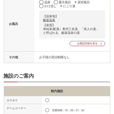
◯ 温泉
◯ 露天風呂
✕ 貸切風呂
◯ かけ流し
✕ にごり湯
【温泉地】
飯坂温泉
お風呂
【泉質】
単純泉(配湯）奥州三名湯、「美人の湯」
と呼ばれる、飯坂温泉の湯
お風呂詳細を見る
その他
お子様の宿泊制限なし
施設のご案内
館内施設
◯
カラオケ
ゲームコーナー
◯
営業時間：15：00～21：00