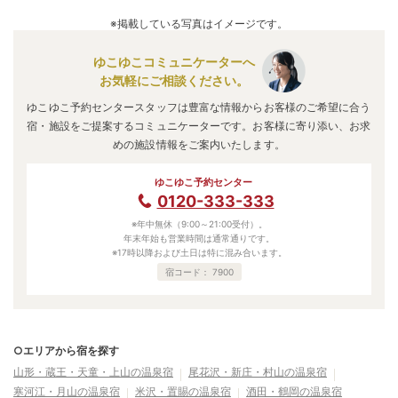
※掲載している写真はイメージです。
ゆこゆこコミュニケーターへ
お気軽にご相談ください。
ゆこゆこ予約センタースタッフは豊富な情報からお客様のご希望に合う
宿・施設をご提案するコミュニケーターです。お客様に寄り添い、お求
めの施設情報をご案内いたします。
ゆこゆこ予約センター
0120-333-333
※年中無休（9:00～21:00受付）。
年末年始も営業時間は通常通りです。
※17時以降および土日は特に混み合います。
宿コード：
7900
○エリアから宿を探す
山形・蔵王・天童・上山の温泉宿
尾花沢・新庄・村山の温泉宿
寒河江・月山の温泉宿
米沢・置賜の温泉宿
酒田・鶴岡の温泉宿