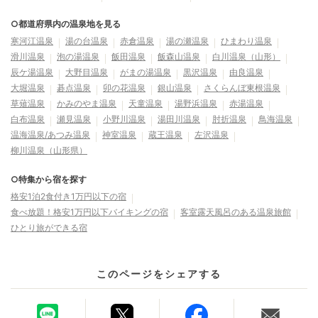
○都道府県内の温泉地を見る
寒河江温泉
湯の台温泉
赤倉温泉
湯の瀬温泉
ひまわり温泉
滑川温泉
泡の湯温泉
飯田温泉
飯森山温泉
白川温泉（山形）
辰ケ湯温泉
大野目温泉
がまの湯温泉
黒沢温泉
由良温泉
大堀温泉
碁点温泉
卯の花温泉
銀山温泉
さくらんぼ東根温泉
草薙温泉
かみのやま温泉
天童温泉
湯野浜温泉
赤湯温泉
白布温泉
瀬見温泉
小野川温泉
湯田川温泉
肘折温泉
鳥海温泉
温海温泉/あつみ温泉
神室温泉
蔵王温泉
左沢温泉
柳川温泉（山形県）
○特集から宿を探す
格安1泊2食付き1万円以下の宿
食べ放題！格安1万円以下バイキングの宿
客室露天風呂のある温泉旅館
ひとり旅ができる宿
このページをシェアする