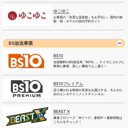
ゆこゆこ
お客様の『良質な温泉旅』をお手伝い。国内の旅
館・宿・ホテルの宿泊予約サイト
BS放送事業
BS10
全国無料のBS放送局『BS10』。クイズにゴルフに
映画に麻雀、楽しい番組てんこ盛り！
BS10プレミアム
語り継がれる映画や音楽をお届けする、大人のた
めのエンタテインメントチャンネル
BEAST X
麻雀プロリーグ「Mリーグ」参戦中！最新情報は
こちらをチェック！