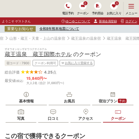
0
0
メ
メニュー
電話予約
クーポン
予約照会
お気に入り
ニ
ュ
ようこそ ゲストさん
ゆこゆこについて
新規会員登録
ログイン
ー
重要なお知らせ
令和8年熊本地震について
を
開
宿
山形・蔵王・天童・上山の温泉宿
蔵王温泉の温泉宿
蔵王温泉 蔵王国
く
ザオウオンセンザオウコクサイホテル
蔵王温泉 蔵王国際ホテル
のクーポン
お気に入り登録する
宿コード :
7900
クーポン利用可
4.25
点
総合評価
15,840円〜
最安値
(税込)
大人2名 (合計 31,680円〜)
基本情報
お風呂
宿泊プラン
予約
写真
口コミ
アクセス
クーポン
この宿で獲得できるクーポン