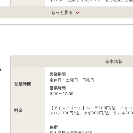
もっと見る
駐車場
無料（100台）
電話番号
0288550287
※ 掲載情報は変更になる場合があります。最新の内容はご利用前にご自
※ 料金情報は税込・税抜表記が混ざっております。正しい金額はご利用
基本情報
溢
営業期間
定休日 : 土曜日、日曜日
営業時間
営業時間
9:00〜17:00
【アイスクリーム】バニラ300円/込、チョコレ
料金
メロン300円/込、ゆず300円/込、ラムネ30
住所
栃木県日光市湯元2499