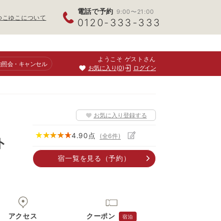
電話で予約
9:00〜21:00
ゆこゆこについて
0120-333-333
ようこそ ゲストさん
約照会
・キャンセル
お気に入り
0
ログイン
お気に入り登録する
4.90
点
(全
6
件)
ト
宿一覧
を見る
（予約）
アクセス
クーポン
宿泊