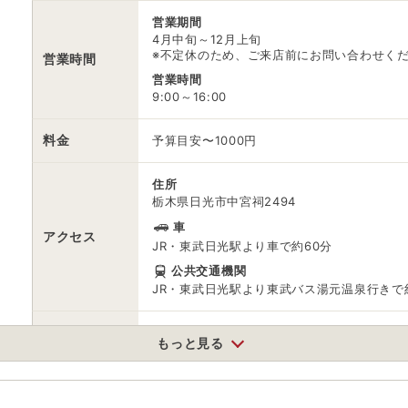
営業期間
4月中旬～12月上旬
※不定休のため、ご来店前にお問い合わせく
営業時間
営業時間
9:00～16:00
料金
予算目安〜1000円
住所
栃木県日光市中宮祠2494
車
アクセス
JR・東武日光駅より車で約60分
公共交通機関
JR・東武日光駅より東武バス湯元温泉行きで
駐車場
無料（200台）
もっと見る
電話番号
0288550150