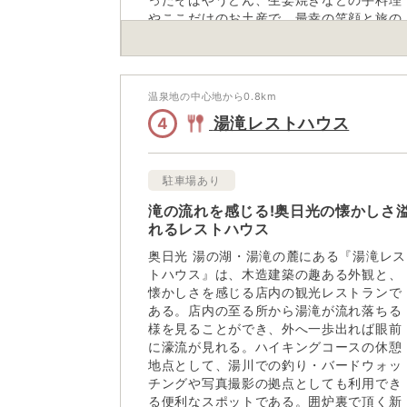
やここだけのお土産で、最幸の笑顔と旅の
記念を持ち帰ることができる。提供する最
幸の商品は、『想い出』ということを企業
理念に掲げ、自然の安らぎと温もりのある
おもてなしで訪れた観光客の旅の想い出づ
温泉地の中心地から
0.8
km
くりを提供している。
湯滝レストハウス
4
駐車場あり
滝の流れを感じる!奥日光の懐かしさ
れるレストハウス
奥日光 湯の湖・湯滝の麓にある『湯滝レス
トハウス』は、木造建築の趣ある外観と、
懐かしさを感じる店内の観光レストランで
ある。店内の至る所から湯滝が流れ落ちる
様を見ることができ、外へ一歩出れば眼前
に濠流が見れる。ハイキングコースの休憩
地点として、湯川での釣り・バードウォッ
チングや写真撮影の拠点としても利用でき
る便利なスポットである。囲炉裏で頂く新