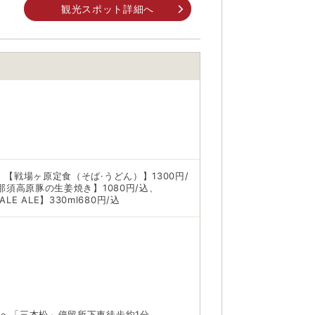
身でお問合せください。
観光スポット詳細へ
前にご自身でお問合せください。
【戦場ヶ原定食（そば·うどん）】1300円/
那須高原豚の生姜焼き】1080円/込、
ALE ALE】330ml680円/込
面へ「三本松」停留所下車徒歩約1分