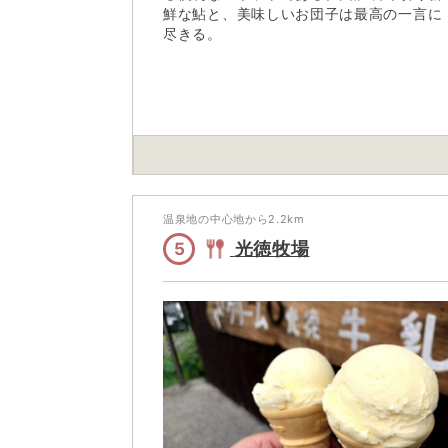
鮮な鮎と、美味しいお団子は最高の一言に
尽きる。
温泉地の中心地から
2.2
km
光徳牧場
5