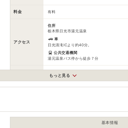
料金
有料
住所
栃木県日光市湯元温泉
車
アクセス
日光清滝ICより約40分。
公共交通機関
湯元温泉バス停から徒歩７分
駐車場
無料
もっと見る
電話番号
0288622421
※ 掲載情報は変更になる場合があります。最新の内容はご利用前にご自
※ 料金情報は税込・税抜表記が混ざっております。正しい金額はご利用
基本情報