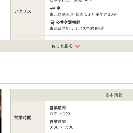
車
アクセス
東北自動車道 都宮ICより車で約30分
公共交通機関
東武日光駅よりバスで約1時間
無料（73台）
駐車場
もっと見る
※小58台、大15台
電話番号
288628611
※ 掲載情報は変更になる場合があります。最新の内容はご利用前にご自
※ 料金情報は税込・税抜表記が混ざっております。正しい金額はご利用
基本情報
営業期間
通年 不定休
営業時間
営業時間
8:30〜17:00