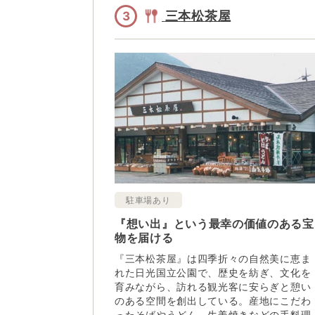
三本松茶屋
3
駐車場あり
『想い出』という最幸の価値のある宝
物を届ける
『三本松茶屋』は四季折々の自然美に恵ま
れた日光国立公園で、歴史を紡ぎ、文化を
育みながら、訪れる観光客に安らぎと憩い
のある空間を創出している。産地にこだわ
ったそばやうどん、生姜焼きなどの手料理