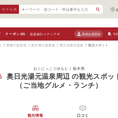
・ホテル名
ド
クーポン
(0)
新規会員登録
予
温泉旅行メディア
地
関東の温泉地
栃木県の温泉地
奥日光湯元温泉
観光スポット
おくにっこうゆもと
栃木県
奥日光湯元温泉周辺 の観光スポッ
（ご当地グルメ・ランチ）
観光情報
口コミ