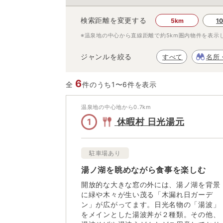
検索距離を変更する
5km
1
※温泉地の中心から直線距離で約
5km
圏内物件を表示
ジャンルを絞る
すべて
名所
6
全
件のうち1〜6件を表示
温泉地の中心地から
0.7
km
休暇村 日光湯元
1
駐車場あり
湯ノ湖を眺めながら食事を楽しむ
開放的な大きな窓の外には、湯ノ湖を背景
に緑や木々が生い茂る「木漏れ日ガーデ
ン」が広がってます。日光名物の「湯波」
をメインとした湯波丼が２種類。その他、