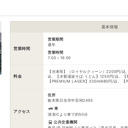
※ 掲載情報は変更になる場合があります。最新の内容はご利用前にご自
※ 料金情報は税込・税抜表記が混ざっております。正しい金額はご利用
基本情報
営業期間
通年
営業時間
営業時間
7:00～19:00
【冷凍苺】（ロイヤルクィーン）2200円/込、
料金
込、【冷製湯波そば·うどん】1250円/込、【
【PREMIUM LAGER】330ml680円/込、【P
住所
栃木県日光市中宮祠2493
車
アクセス
清滝ICより車で約50分
公共交通機関
東武JR 日光駅より東武バス「湯元温泉」方