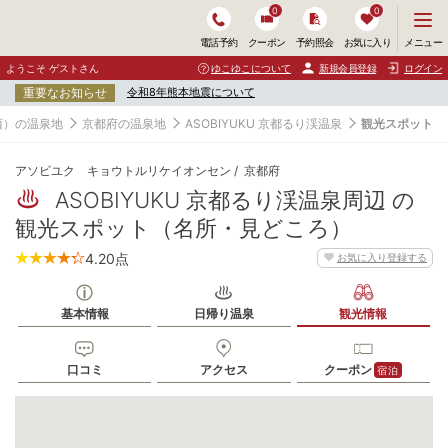
0
0
メ
メニュー
電話予約
クーポン
予約照会
お気に入り
ニ
ュ
ようこそ ゲストさん
ゆこゆこについて
新規会員登録
ログイン
ー
重要なお知らせ
令和8年熊本地震について
を
開
西）の温泉地
京都府の温泉地
ASOBIYUKU 京都るり渓温泉
観光スポット
く
アソビユク キョウトルリケイオンセン
京都府
ASOBIYUKU 京都るり渓温泉周辺 の
観光スポット（名所・見どころ）
4.20
点
お気に入り登録する
基本情報
日帰り温泉
観光情報
口コミ
アクセス
クーポン
宿泊