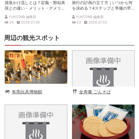
源泉かけ流しとは？定義・類似表
旅行の計画の立て方｜いつから何
現との違い・メリット・デメリッ
を決める？4ステップと準備の早
トを解説
見表
YUKOTABI 編集部
YUKOTABI 編集部
26
2026.07.09
53
2026.07.03
周辺の観光スポット
有馬玩具博物館
全寿庵 ごんそば