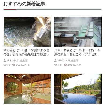
おすすめの新着記事
湯の花とは？正体・泉質による色
日本三名泉とは？草津・下呂・有
の違いと名湯の温泉地まで徹底解
馬の泉質・見どころ・アクセスを
説
徹底解説
YUKOTABI 編集部
YUKOTABI 編集部
79
2026.07.15
115
2026.07.10