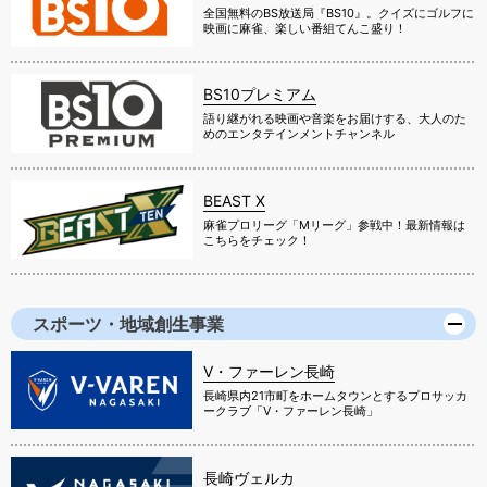
全国無料のBS放送局『BS10』。クイズにゴルフに
映画に麻雀、楽しい番組てんこ盛り！
BS10プレミアム
語り継がれる映画や音楽をお届けする、大人のた
めのエンタテインメントチャンネル
BEAST X
麻雀プロリーグ「Mリーグ」参戦中！最新情報は
こちらをチェック！
スポーツ・地域創生事業
V・ファーレン長崎
長崎県内21市町をホームタウンとするプロサッカ
ークラブ「V・ファーレン長崎」
長崎ヴェルカ