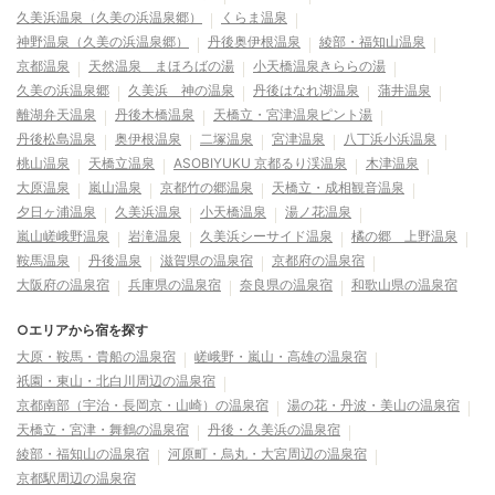
久美浜温泉（久美の浜温泉郷）
くらま温泉
神野温泉（久美の浜温泉郷）
丹後奥伊根温泉
綾部・福知山温泉
京都温泉
天然温泉 まほろばの湯
小天橋温泉きららの湯
久美の浜温泉郷
久美浜 神の温泉
丹後はなれ湖温泉
蒲井温泉
離湖弁天温泉
丹後木橋温泉
天橋立・宮津温泉ピント湯
丹後松島温泉
奥伊根温泉
二塚温泉
宮津温泉
八丁浜小浜温泉
桃山温泉
天橋立温泉
ASOBIYUKU 京都るり渓温泉
木津温泉
大原温泉
嵐山温泉
京都竹の郷温泉
天橋立・成相観音温泉
夕日ヶ浦温泉
久美浜温泉
小天橋温泉
湯ノ花温泉
嵐山嵯峨野温泉
岩滝温泉
久美浜シーサイド温泉
橘の郷 上野温泉
鞍馬温泉
丹後温泉
滋賀県の温泉宿
京都府の温泉宿
大阪府の温泉宿
兵庫県の温泉宿
奈良県の温泉宿
和歌山県の温泉宿
○エリアから宿を探す
大原・鞍馬・貴船の温泉宿
嵯峨野・嵐山・高雄の温泉宿
祇園・東山・北白川周辺の温泉宿
京都南部（宇治・長岡京・山崎）の温泉宿
湯の花・丹波・美山の温泉宿
天橋立・宮津・舞鶴の温泉宿
丹後・久美浜の温泉宿
綾部・福知山の温泉宿
河原町・烏丸・大宮周辺の温泉宿
京都駅周辺の温泉宿