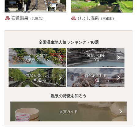
石道温泉
ひよし温泉
（兵庫県）
（京都府）
全国温泉地人気ランキング・10選
全国 温泉地
泉質が自慢
人気ランキング
10選
散策が楽しい
自然あふれる
10選
10選
温泉の特徴を知ろう
泉質ガイド