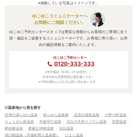
※掲載している写真はイメージです。
ゆこゆこコミュニケーターへ
お気軽にご相談ください。
ゆこゆこ予約センタースタッフは豊富な情報からお客様のご希望に合う
宿・施設をご提案するコミュニケーターです。お客様に寄り添い、お求
めの施設情報をご案内いたします。
ゆこゆこ予約センター
0120-333-333
※年中無休（9:00～21:00受付）。
年末年始も営業時間は通常通りです。
※17時以降および土日は特に混み合います。
○温泉地から宿を探す
宮津の湯らゆら温泉
湯らゆら温泉郷
浅茂川浦島温泉
小野小町温泉
りょうぜん新温泉
丹後琴引温泉
北白川天然ラジウム温泉
笠置温泉
夢絃峡温泉
奥橋立伊根温泉
浜詰温泉
鴻の鶴温泉（丹後町間人温泉郷）
ひよし温泉