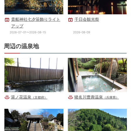
貴船神社七夕笹飾りライト
千日会観光祭
アップ
2026-07-01〜2026-08-15
2026-08-09
周辺の温泉地
湯ノ花温泉
猪名川豊壽温泉
（京都府）
（兵庫県）