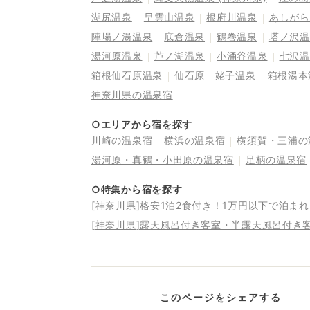
湖尻温泉
早雲山温泉
根府川温泉
あしがら
陣場ノ湯温泉
底倉温泉
鶴巻温泉
塔ノ沢温
湯河原温泉
芦ノ湖温泉
小涌谷温泉
七沢温
箱根仙石原温泉
仙石原 姥子温泉
箱根湯本
神奈川県の温泉宿
○エリアから宿を探す
川崎の温泉宿
横浜の温泉宿
横須賀・三浦の
湯河原・真鶴・小田原の温泉宿
足柄の温泉宿
○特集から宿を探す
[神奈川県]格安1泊2食付き！1万円以下で泊ま
[神奈川県]露天風呂付き客室・半露天風呂付き
このページをシェアする