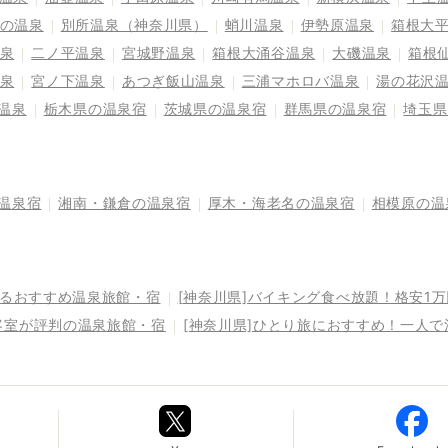
の温泉
別所温泉（神奈川県）
蛸川温泉
伊勢原温泉
箱根大
泉
二ノ平温泉
宮城野温泉
箱根大涌谷温泉
大磯温泉
箱根
泉
宮ノ下温泉
あつぎ飯山温泉
三浦マホロバ温泉
湯の花沢
温泉
栃木県の温泉宿
茨城県の温泉宿
群馬県の温泉宿
埼玉県
温泉宿
湘南・鎌倉の温泉宿
厚木・海老名の温泉宿
相模原の温
れるおすすめ温泉旅館・宿
[神奈川県]バイキング食べ放題！格安1
客室が評判の温泉旅館・宿
[神奈川県]ひとり旅におすすめ！一人