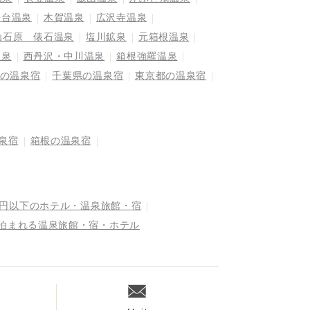
平台温泉
木賀温泉
広沢寺温泉
仙石原 俵石温泉
塩川鉱泉
元箱根温泉
温泉
西丹沢・中川温泉
箱根強羅温泉
の温泉宿
千葉県の温泉宿
東京都の温泉宿
泉宿
箱根の温泉宿
万円以下のホテル・温泉旅館・宿
で泊まれる温泉旅館・宿・ホテル