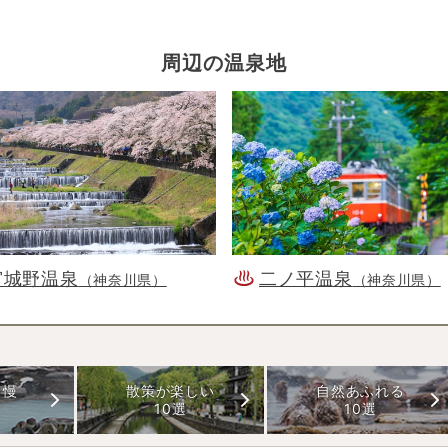
周辺の温泉地
宮城野温泉
二ノ平温泉
（神奈川県）
（神奈川県）
自慢
散策が楽しい
自然あふれる
10選
10選