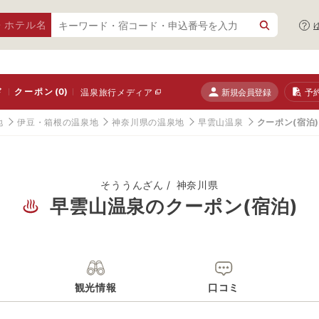
・ホテル名
ド
クーポン
(0)
新規会員登録
予
温泉旅行メディア
地
伊豆・箱根の温泉地
神奈川県の温泉地
早雲山温泉
クーポン(宿泊
そううんざん
神奈川県
早雲山温泉のクーポン(宿泊)
観光情報
口コミ