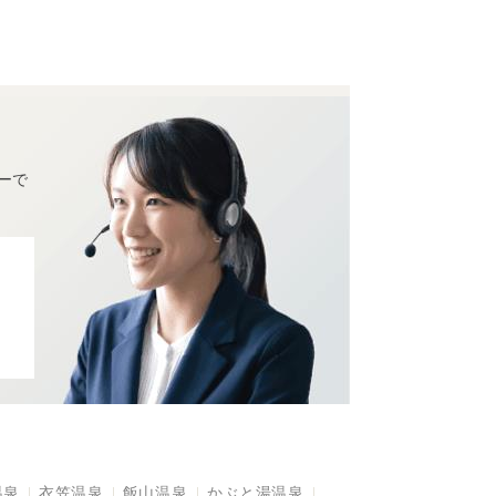
ーで
温泉
衣笠温泉
飯山温泉
かぶと湯温泉