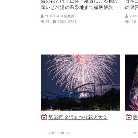
湯の花とは？正体・泉質による色の
日本
違いと名湯の温泉地まで徹底解説
の泉
解説
YUKOTABI 編集部
YUK
74
2026.07.15
108
第52回金沢まつり花火大会
第
2026-08-22
20