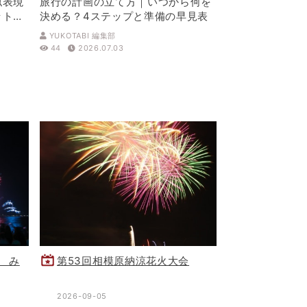
似表現
旅行の計画の立て方｜いつから何を
ットを
決める？4ステップと準備の早見表
YUKOTABI 編集部
44
2026.07.03
 み
第53回相模原納涼花火大会
2026-09-05