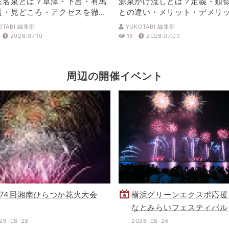
三名泉とは？草津・下呂・有馬
源泉かけ流しとは？定義・類
質・見どころ・アクセスを徹底
との違い・メリット・デメリ
解説
OTABI 編集部
YUKOTABI 編集部
2026.07.10
16
2026.07.09
周辺の開催イベント
74回湘南ひらつか花火大会
横浜グリーンエクスポ応援
なとみらいフェスティバル
26-08-28
2026-08-24