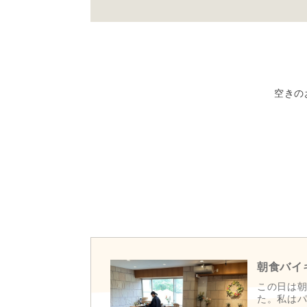
空きの
蔵王温泉街の中心に位置し、ロープウェイ乗り
が自慢のホテル。露天風呂「葉がくれの湯」は
を堪能できる。お食事は、郷土と旬の味覚が同
【周辺観光】

■蔵王中央ロープウェイ（徒歩約1分）

当ホテルの目の前には蔵王中央ロープウェイが
朝食バイ
人気急上昇スポットの「三五郎小屋」でカフェ
この日は
■蔵王大露天風呂（車で約4分）

た。私は
蔵王温泉一の名所！
