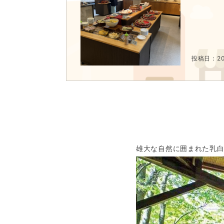
100名が一気に入れる大露天風呂。

温泉街の共同浴場や旅館のお風呂にない魅力をご
■山形酒のミュージアム＆湯けむり屋台つまみ（
吟醸王国と称される山形の希少な日本酒を愉しむ
個性的な味わいの飲み比べと、山形の郷土の味を
投稿日：202
■樹氷（冬・徒歩約5分）

雪と氷で覆われた樹木が生み出す幻想的な景観
■お釜（車で約35分）

火口の底に水が溜まってできた火山湖。

エメラルドグリーンの湖面がぽっかりと浮かび上
※全客室内Wi-Fi設置有
雄大な自然に囲まれた乳