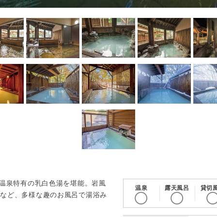
王温泉特有の乳白色湯を堪能。岩風
温泉
露天風呂
貸切
呂など、多様な趣のお風呂で湯浴み
◯
◯