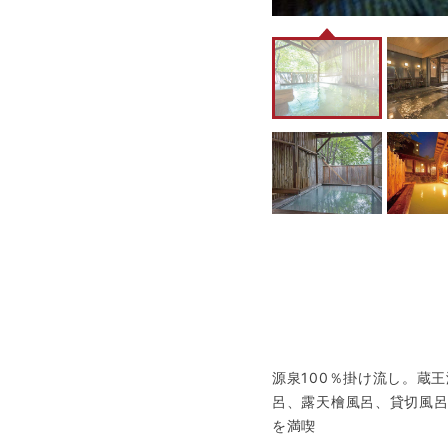
源泉100％掛け流し。蔵
呂、露天檜風呂、貸切風
を満喫