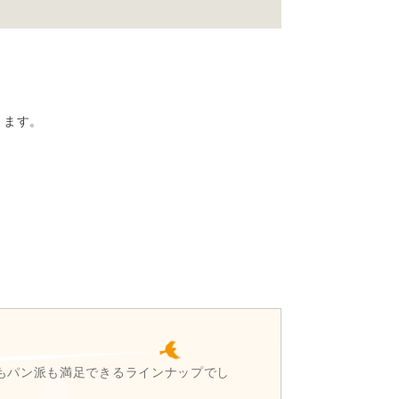
ります。
選べる様々な客室タイプと、源泉掛け流しの温泉
を使用した２つ貸切風呂（有料）を完備し、温泉
のドッコ沼を散策する「スカイハイク」。

が出来ます。

もパン派も満足できるラインナップでし