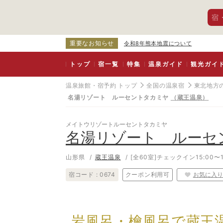
宿
重要なお知らせ
令和8年熊本地震について
トップ
宿一覧
特集
温泉ガイド
観光ガイ
温泉旅館・宿予約 トップ
全国の温泉宿
東北地方
名湯リゾート ルーセントタカミヤ
（蔵王温泉）
メイトウリゾートルーセントタカミヤ
名湯リゾート ルーセ
山形県
蔵王温泉
[全60室]
チェックイン15:00〜1
宿コード :
0674
クーポン利用可
お気に入り
岩風呂・檜風呂で蔵王