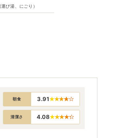
(運び湯、にごり）
3.91
朝食
4.08
清潔さ