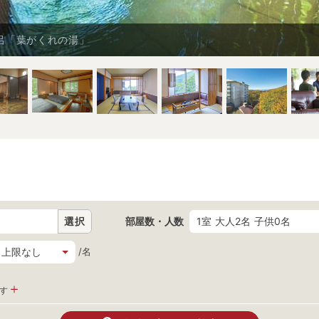
呂「葉がくれの湯」
選択
部屋数・人数
1室 大人2名 子供0名
/名
す