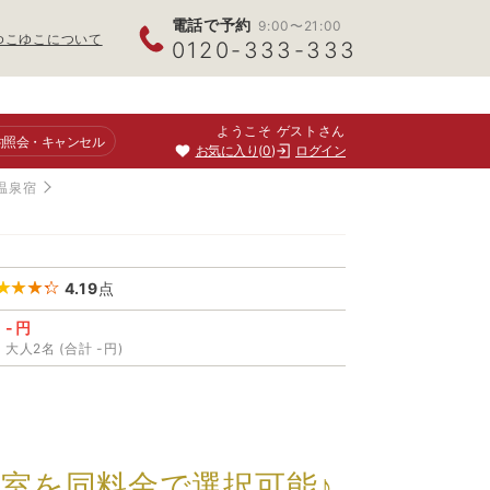
電話で予約
9:00〜21:00
ゆこゆこについて
0120-333-333
ようこそ ゲストさん
約照会
・キャンセル
お気に入り
0
ログイン
温泉宿
4.19
点
-円
大人2名 (合計 -円)
室を同料金で選択可能♪