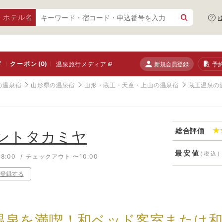
・ホテル名
ド
クーポン
(0)
新規会員登録
予
温泉旅行メディア
の温泉宿
山形県の温泉宿
山形・蔵王・天童・上山の温泉宿
蔵王温泉の
総合評価
ントタカミヤ
最安値
(税込)
8:00
チェックアウト 〜10:00
登録する
温泉を満喫！和ベッド客室または和