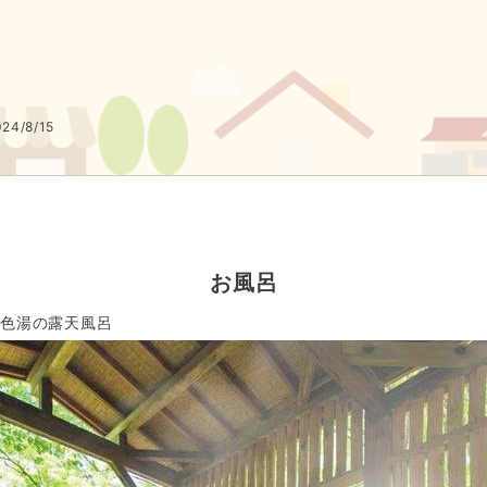
堪能ください。

徒歩約５分）

事が出来る唯一の場所。

堪能できます。

4/8/15
。蔵王連峰の特殊な気象条件と木々が作り出す幻想美は、訪れた人々
がる姿が幻想的です。

お風呂
白色湯の露天風呂