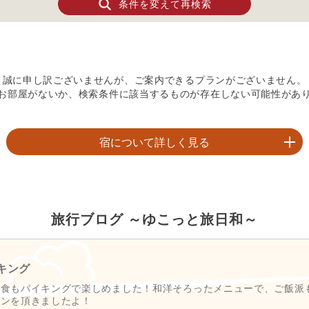
条件を変えて再検索
誠に申し訳ございませんが、ご案内できるプランがございません。
お部屋がないか、検索条件に該当するものが存在しない可能性があ
宿について詳しく見る
場が目の前など、恵まれたロケーション。お客様のニーズによって
広々とした造りと、四季によって移り行く自然が眺められる。源泉
時に味わえる和食会席膳をご用意。贅沢な温泉宿滞在を愉しめる。

旅行ブログ ～ゆこっと旅日和～
あり、蔵王の絶景を空中散歩や、美しいブナ林やエメラルドグリーン
キング
＆ランチ、高原サイクリングなど山岳リゾート蔵王を最大限楽しむ事
朝食もバイキングで楽しめました！和洋そろったメニューで、ご飯派
パンを頂きましたよ！