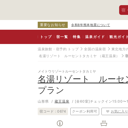
宿
重要なお知らせ
令和8年熊本地震について
トップ
宿一覧
特集
温泉ガイド
観光ガイ
温泉旅館・宿予約 トップ
全国の温泉宿
東北地方
名湯リゾート ルーセントタカミヤ
（蔵王温泉）
メイトウリゾートルーセントタカミヤ
名湯リゾート ルーセ
プラン
山形県
蔵王温泉
[全60室]
チェックイン15:00〜1
宿コード :
0674
クーポン利用可
お気に入り