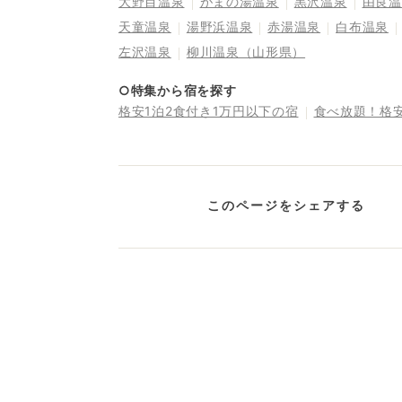
大野目温泉
がまの湯温泉
黒沢温泉
由良温
天童温泉
湯野浜温泉
赤湯温泉
白布温泉
左沢温泉
柳川温泉（山形県）
○特集から宿を探す
格安1泊2食付き1万円以下の宿
食べ放題！格
このページをシェアする