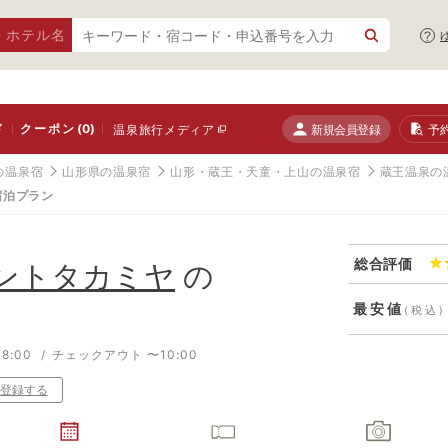
・ホテル名
ド
クーポン
(0)
新規会員登録
予
温泉旅行メディア
の温泉宿
山形県の温泉宿
山形・蔵王・天童・上山の温泉宿
蔵王温泉の
宿泊プラン
総合評価
ントタカミヤ
の
最安値
(税込)
8:00
チェックアウト 〜10:00
登録する