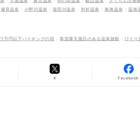
泉
大堀温泉
碁点温泉
卯の花温泉
銀山温泉
さくらんぼ東
瀬見温泉
小野川温泉
湯田川温泉
肘折温泉
鳥海温泉
温海
安1万円以下バイキングの宿
客室露天風呂のある温泉旅館
ひとり
X
Facebook