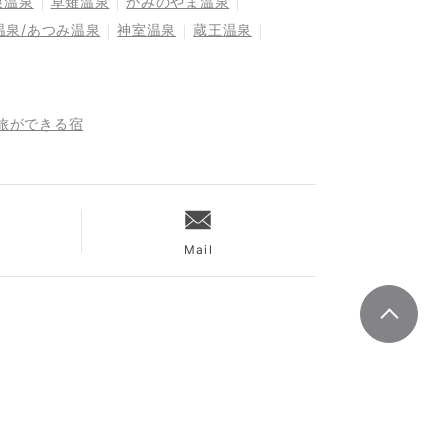
根温泉
草薙温泉
かみのやま温泉
温泉/あつみ温泉
神室温泉
蔵王温泉
旅ができる宿
Mail