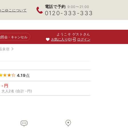
電話で予約
9:00〜21:00
ゆこゆこについて
0120-333-333
ようこそ ゲストさん
約照会
・キャンセル
お気に入り
0
ログイン
温泉宿
4.19
点
-円
大人2名 (合計 -円)