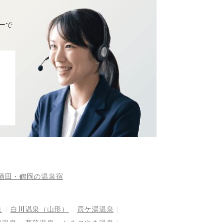
ーで
酒田・鶴岡の温泉宿
泉
白川温泉（山形）
辰ケ湯温泉