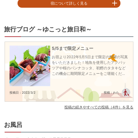
【お部屋タイプ】
和室
宿について詳しく見る
お部屋の詳細を見る
和室、洋室、和洋室など、多様なタイプをご用意。お好みの
標高860m、富士山を望む仙石原の高台に建つリゾートホテル。ホテル中庭の
2間和室（8+6畳）【禁
箱根ロマンスガーデンは季節の花々が咲き誇る。自家源泉露天風呂からは絵
スタイルで贅沢な時間をお過ごしください。（おまかせ客室
煙】
画にように美しい富士山の眺めが愉しめる 。夕食は約50種の料理が食べ放題
旅行ブログ ～ゆこっと旅日和～
は指定不可）
の「プレミアムブッフェ」箱根ロープウェイから徒歩約5分、「御殿場プレミ
禁煙二間和室
アムアウトレット」や「箱根ガラスの森美術館」「ポーラ美術館」などの観
2
名
1
室時大人1名あたり(税込)
申込番号
1415-W1011
光スポットへのアクセスも便利

大型ライブキッチンが自慢のビュッフェ
20
,
190
5/5まで限定メニュー
円～
※全客室内Wi-Fi設置有
チェックイン15:00〜20:00
お宿より2022年5月5日まで限定の料理の写真
チェックアウト 〜11:00
をいただきました！地魚を使用したアクパッ
ツアや桜のパンナコッタ、初鰹のタタキなど
(木)
8/14(金)
8/15(土)
8/16(日)
8/17(月)
8/
この機会に期間限定メニューをご堪能くださ
残り
9
室
残り
4
室
残
Previous
い！※仕入れにより変更あり
40
円
24,920
円
38,340
円
33,390
円
24,920
円
24,
合せ
問合せ
予約
予約
予約
投稿日：2022/3/2
投稿：わた
プランの詳細を見る
投稿の続きやすべての投稿（4件）を見る
地元箱根はもちろん、相模湾や駿河湾、富士山麓の恵で育っ
空室を表示
お風呂
た季節の新鮮素材を使用した約50種類のプレミアムビュッフ
ェをご堪能ください。
【お部屋タイプ】
和洋室