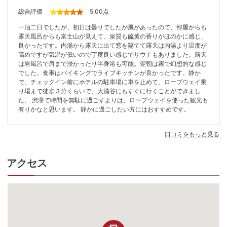
総合評価
5.00
点
一泊二日でしたが、初日は曇りでしたが風があったので、部屋からも
露天風呂からも富士山が見えて、泉質も硫黄の香りがほのかに感じ、
良かったです。内湯から露天に出て窓を隔てて露天は内湯より温度が
高めですが気温が低いので丁度良い感じでサウナもありました。露天
は岩風呂で肩まで浸かったり半身浴も可能。翌朝は霧で幻想的な感じ
でした。食事はバイキングでライブキッチンが良かったです。静か
で、チェックイン前にホテルの駐車場に車を止めて、ロープウェイ乗
り場まで徒歩３分くらいで、大涌谷にもすぐに行くことができまし
た。 渋滞で時間を無駄に過ごすよりは、ロープウェイを使った観光も
有りかなと思います。 静かに過ごしたい方にはおすすめです。
口コミをもっと見る
アクセス