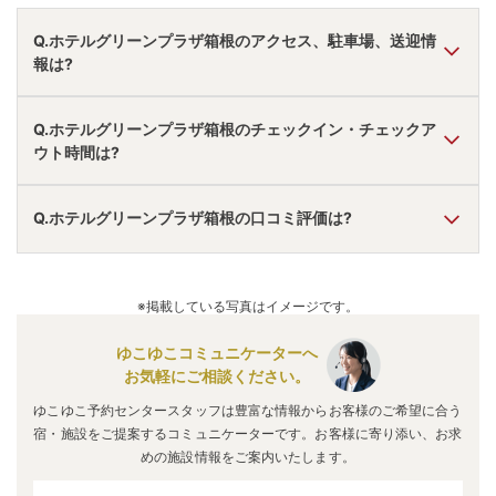
Q.ホテルグリーンプラザ箱根のアクセス、駐車場、送迎情
報は?
A.
車で御殿場ＩＣより25分。
Q.ホテルグリーンプラザ箱根のチェックイン・チェックア
駐車場あり。
ウト時間は?
無料送迎あり。
アクセス情報の詳細は
こちら
。
A.
チェックインは
15:00
~
20:00
、チェックアウトは〜
11:00
Q.ホテルグリーンプラザ箱根の口コミ評価は?
です。
※プランによって異なる場合があります。
A.
口コミ総合評価は
4.06
点で、
接客・サービス評価が最も高
いです。
※掲載している写真はイメージです。
口コミ情報の詳細は
こちら
。
ゆこゆこコミュニケーターへ
お気軽にご相談ください。
ゆこゆこ予約センタースタッフは豊富な情報からお客様のご希望に合う
宿・施設をご提案するコミュニケーターです。お客様に寄り添い、お求
めの施設情報をご案内いたします。