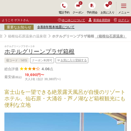
0
0
メ
メニュー
電話予約
クーポン
予約照会
お気に入り
ニ
ュ
ようこそ ゲストさん
ゆこゆこについて
新規会員登録
ログイン
ー
重要なお知らせ
令和8年熊本地震について
を
開
宿
箱根仙石原温泉の温泉宿
ホテルグリーンプラザ箱根
（箱根仙石原温泉）
く
ホテルグリーンプラザハコネ
ホテルグリーンプラザ箱根
お気に入り登録する
宿コード :
1415
クーポン利用可
4.06
点
総合評価
19,690円〜
最安値
(税込)
大人2名 (合計 39,380円〜)
富士山を一望できる絶景露天風呂が自慢のリゾート
ホテル。仙石原・大涌谷・芦ノ湖など箱根観光にも
便利な立地