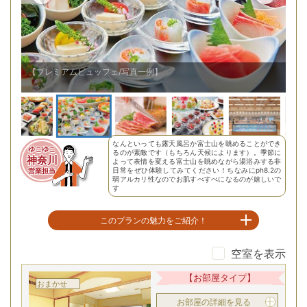
【プレミアムビュッフェ/写真一例】
なんといっても露天風呂か富士山を眺めることができ
ゆこゆこ
るのが素敵です（もちろん天候によります）。季節に
神奈川
よって表情を変える富士山を眺めながら湯浴みする非
日常をぜひ体験してみてください！ちなみにph8.2の
営業担当
弱アルカリ性なのでお肌すべすべになるのが嬉しいで
す
このプランの魅力をご紹介！
空室を表示
富士山を望む絶景露天風呂！
【お部屋タイプ】
おまかせ
お部屋の詳細を見る