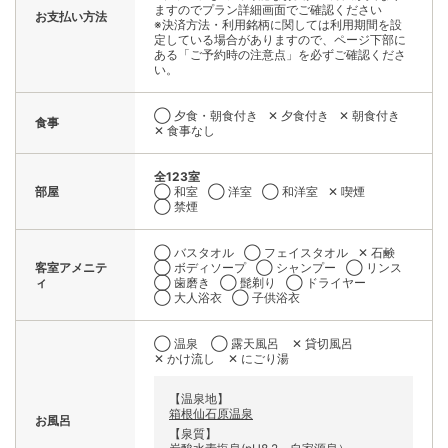
ますのでプラン詳細画面でご確認ください
お支払い方法
※決済方法・利用銘柄に関しては利用期間を設
定している場合がありますので、ページ下部に
ある「ご予約時の注意点」を必ずご確認くださ
い。
◯ 夕食・朝食付き
✕ 夕食付き
✕ 朝食付き
食事
✕ 食事なし
全123室
部屋
◯ 和室
◯ 洋室
◯ 和洋室
✕ 喫煙
◯ 禁煙
◯ バスタオル
◯ フェイスタオル
✕ 石鹸
客室アメニテ
◯ ボディソープ
◯ シャンプー
◯ リンス
ィ
◯ 歯磨き
◯ 髭剃り
◯ ドライヤー
◯ 大人浴衣
◯ 子供浴衣
◯ 温泉
◯ 露天風呂
✕ 貸切風呂
✕ かけ流し
✕ にごり湯
【温泉地】
箱根仙石原温泉
お風呂
【泉質】