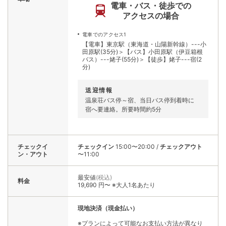
電車・バス・徒歩での
アクセスの場合
電車でのアクセス1
【電車】東京駅（東海道・山陽新幹線）---小
田原駅(35分)＞【バス】小田原駅（伊豆箱根
バス）---姥子(55分)＞【徒歩】姥子---宿(2
分)
送迎情報
温泉荘バス停～宿、当日バス停到着時に
宿へ要連絡。所要時間約5分
チェックイ
チェックイン
15:00〜20:00
/
チェックアウト
ン・アウト
〜11:00
最安値
(税込)
料金
19,690 円〜 ※大人1名あたり
現地決済（現金払い）
※プランによって可能なお支払い方法が異なり