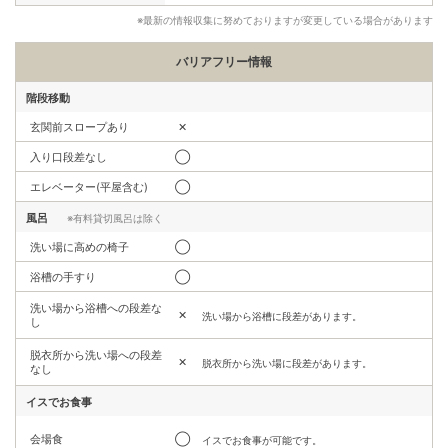
※最新の情報収集に努めておりますが変更している場合があります
バリアフリー情報
階段移動
玄関前スロープあり
✕
入り口段差なし
◯
エレベーター(平屋含む)
◯
風呂
※有料貸切風呂は除く
洗い場に高めの椅子
◯
浴槽の手すり
◯
洗い場から浴槽への段差な
✕
洗い場から浴槽に段差があります。
し
脱衣所から洗い場への段差
✕
脱衣所から洗い場に段差があります。
なし
イスでお食事
会場食
◯
イスでお食事が可能です。