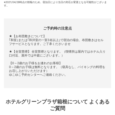
※
2021/04/28時点の情報のため、宿泊日により当日の対応が変更となる可能性がございま
す。
ご予約時の注意点
★【お布団敷きについて】
｢和室｣または｢和洋室の一室3名以上｣で宿泊の場合、布団敷きはセル
フサービスとなります。ご了承くださいませ
★【全室禁煙】 全室禁煙となります。（喫煙所は屋内ではホテル入り
口付近、屋外では中庭にございます。）
【0～2歳のお子様をお連れのお客様】
0～2歳のお子様は無料となります。（寝具なし、バイキングの料理を
お召し上がりいただけます）
ゆこゆこ予約センターへご連絡ください。
ホテルグリーンプラザ箱根
について よくある
ご質問