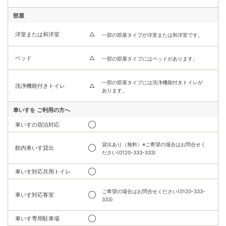
部屋
洋室または和洋室
△
一部の部屋タイプが洋室または和洋室です。
ベッド
△
一部の部屋タイプにはベッドがあります。
一部の部屋タイプには洗浄機能付きトイレが
洗浄機能付きトイレ
△
あります。
車いすを
ご利用の方へ
車いすの宿泊対応
◯
貸出あり（無料）※ご希望の場合はお問合せく
館内車いす貸出
◯
ださい(0120-333-333)
車いす対応共用トイレ
◯
ご希望の場合はお問合せください(0120-333-
車いす対応客室
◯
333)
車いす専用駐車場
◯