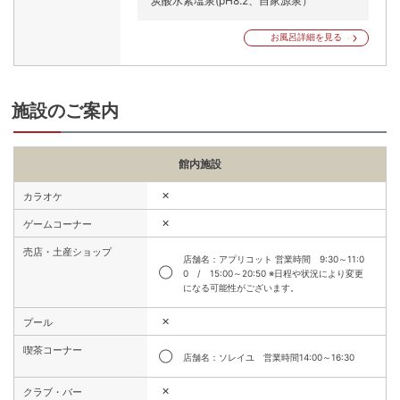
炭酸水素塩泉(pH8.2、自家源泉）
お風呂詳細を見る
施設のご案内
館内施設
✕
カラオケ
✕
ゲームコーナー
売店・土産ショップ
店舗名：アプリコット 営業時間 9:30～11:0
◯
0 / 15:00～20:50 ※日程や状況により変更
になる可能性がございます。
✕
プール
喫茶コーナー
◯
店舗名：ソレイユ 営業時間14:00～16:30
✕
クラブ・バー