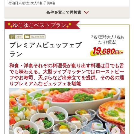
宿泊日未定
1室 大人2名 子供0名
条件を変えて再検索
ゆこゆこベストプラン
2
名
1
室時
大人1名あ
2食付
宿まかせ:禁煙
たり(税込)
プレミアムビュッフェプ
19
,
690
円〜
ラン
和食・洋食それぞの料理長が創り出す料理は目でも舌
でも味わえる。大型ライブキッチンではローストビー
フやお寿司、天ぷらなど出来立てを提供。その名の通
りプレミアムなビュッフェを堪能