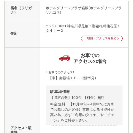
宿名（フリガ
ホテルグリーンプラザ箱根(ホテルグリーンプラ
ナ）
ザハコネ)
〒250-0631
神奈川県足柄下郡箱根町仙石原１
２４４ー２
住所
地図・アクセスを見る
お車での
アクセスの場合
お車でのアクセス1
【車】御殿場ＩＣ---宿(25分)
駐車場情報
【収容台数】100台
【料金】無料
料金:無料 【11月中旬～4月中旬にお車
でお越しのお客様】雪道になる可能性が
高い為、必ず「冬用のタイヤ」や「チェ
ーン」をご持参下さい。
アクセス・駐
車場