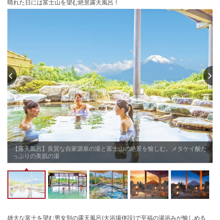
晴れた日には富士山を望む絶景露天風呂！
お部屋の詳細を見る
和洋室（6畳＋ツイン）
【禁煙】
【和洋室/例】人気の和洋室
の確約はおひとり1,000円増
2
名
1
室時大人1名あたり(税込)
で
申込番号
1415-W1011
20
,
190
円～
(木)
8/14(金)
8/15(土)
8/16(日)
8/17(月)
8/
残り
4
室
残り
9
室
残り
5
室
残り
5
室
Previous
40
円
38,340
円
33,390
円
24,920
円
24,920
円
24,
合せ
予約
予約
予約
予約
【露天風呂】良質な自家源泉の湯と富士山の絶景を愉しむ。メタケイ酸た
っぷりの美肌の湯
プランの詳細を見る
雄大な富士を望む男女別の露天風呂(大浴場併設)で至福の湯浴みが愉しめる