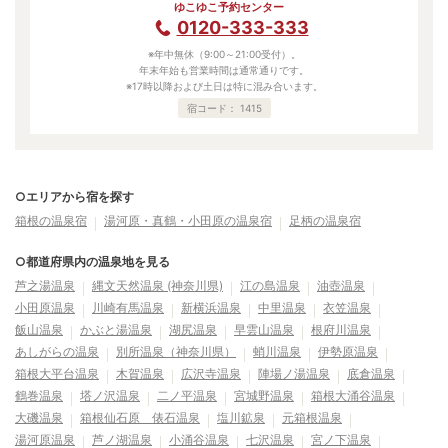
ゆこゆこ予約センター
0120-333-333
※年中無休（9:00～21:00受付）。
年末年始も営業時間は通常通りです。
※17時以降および土日は特に混み合います。
宿コード：
1415
○エリアから宿を探す
箱根の温泉宿
湯河原・真鶴・小田原の温泉宿
足柄の温泉宿
○都道府県内の温泉地を見る
芦之湯温泉
縄文天然温泉 (神奈川県)
江の島温泉
油壺温泉
小田原温泉
川崎有馬温泉
新横浜温泉
中里温泉
衣笠温泉
飯山温泉
かぶと湯温泉
湖尻温泉
早雲山温泉
根府川温泉
あしがらの温泉
別所温泉（神奈川県）
蛸川温泉
伊勢原温泉
箱根大平台温泉
木賀温泉
広沢寺温泉
陣場ノ湯温泉
底倉温泉
鶴巻温泉
塔ノ沢温泉
二ノ平温泉
宮城野温泉
箱根大涌谷温泉
大磯温泉
箱根仙石原 俵石温泉
塩川鉱泉
元箱根温泉
湯河原温泉
芦ノ湖温泉
小涌谷温泉
七沢温泉
宮ノ下温泉