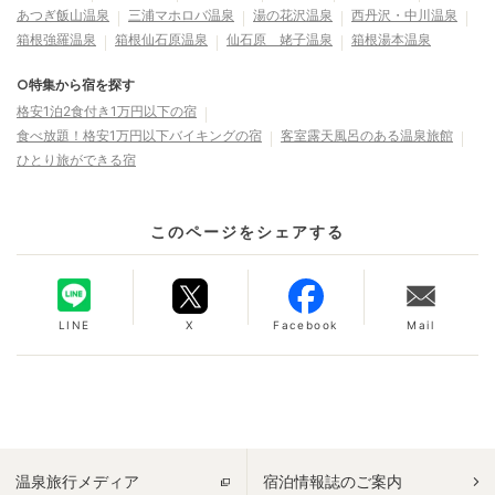
あつぎ飯山温泉
三浦マホロバ温泉
湯の花沢温泉
西丹沢・中川温泉
箱根強羅温泉
箱根仙石原温泉
仙石原 姥子温泉
箱根湯本温泉
○特集から宿を探す
格安1泊2食付き1万円以下の宿
食べ放題！格安1万円以下バイキングの宿
客室露天風呂のある温泉旅館
ひとり旅ができる宿
このページをシェアする
LINE
X
Facebook
Mail
温泉旅行メディア
宿泊情報誌のご案内