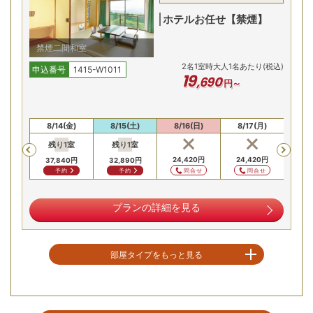
ホテルお任せ【禁煙】
禁煙二間和室
2
名
1
室時大人1名あたり(税込)
申込番号
1415-W1011
19
,
690
円～
露天風呂からは、天候が良ければ雄大な富士山を正面に望む
(木)
8/14(金)
8/15(土)
8/16(日)
8/17(月)
8/
最高のロケーション。箱根十七湯の一つ、「仙石原温泉」の
残り
1
室
残り
1
室
残
Previous
やさしい湯で、絶景とともに日頃の疲れを癒やせます。
40
円
24,420
円
24,420
円
37,840
円
32,890
円
24,
合せ
問合せ
問合せ
予約
予約
広々和室や和洋室など多彩な客室
プランの詳細を見る
部屋タイプをもっと見る
空室を表示