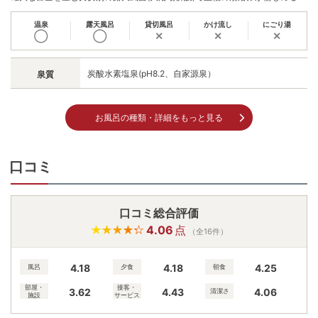
温泉
露天風呂
貸切風呂
かけ流し
にごり湯
◯
◯
✕
✕
✕
炭酸水素塩泉(pH8.2、自家源泉）
泉質
お風呂の種類・詳細をもっと見る
口コミ
口コミ総合評価
4.06
点
（全16件）
4.18
4.18
4.25
風呂
夕食
朝食
部屋・
接客・
3.62
4.43
4.06
清潔さ
施設
サービス