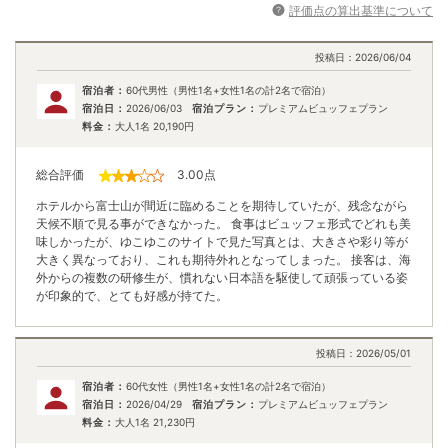
評価点の算出基準について
投稿日：
2026/06/04
宿泊者：
60代男性（男性1名+女性1名の計2名で宿泊）
宿泊日：
2026/06/03
宿泊プラン：
プレミアムビュッフェプラン
料金：
大人1名
20,190
円
総合評価
3.00
点
ホテルから富士山が間近に臨めることを期待していたが、残念ながら
天候不順で見る事ができなかった。 食事はビュッフェ形式でどれも美
味しかったが、ゆこゆこのサイトで見た写真とは、大きさや彩り等が
大きく異なっており、これも期待外れとなってしまった。 接客は、海
外からの複数の研修生が、慣れない日本語を駆使して頑張っている姿
が印象的で、とても好感が持てた。
投稿日：
2026/05/01
宿泊者：
60代女性（男性1名+女性1名の計2名で宿泊）
宿泊日：
2026/04/29
宿泊プラン：
プレミアムビュッフェプラン
料金：
大人1名
21,230
円