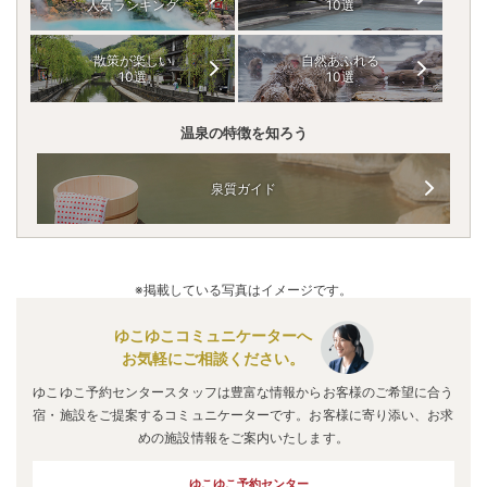
人気ランキング
10選
散策が楽しい
自然あふれる
10選
10選
温泉の特徴を知ろう
泉質ガイド
※掲載している写真はイメージです。
ゆこゆこコミュニケーターへ
お気軽にご相談ください。
ゆこゆこ予約センタースタッフは豊富な情報からお客様のご希望に合う
宿・施設をご提案するコミュニケーターです。お客様に寄り添い、お求
めの施設情報をご案内いたします。
ゆこゆこ予約センター