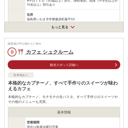
※平日ミドル（50歳以上）割引、障碍者割、団体（中学生以上が
10名以上）割引あり
住所
福島県いわき市常磐藤原町蕨平50
車
もっと見る
アクセス
常磐自動車道いわき湯本ICより車で約3分
公共交通機関
温泉地の中心地から
JR常磐線湯本駅下車無料送迎バスで約15分､タクシーで約10分
1.4
km
カフェ シュクルーム
9
有料
普通車１回1000円（当日24時まで）（入庫後2時間まで無料）
駐車場
※日帰りの際は日帰り第1～3駐車場を利用。宿泊者向け駐車場は
観光スポット詳細へ
別です。
駐車場あり
0570550550
電話番号
※問い合わせ先：ナビダイヤル
本格的なカプチーノ、すべて手作りのスイーツが味わ
えるカフェ
※ 掲載情報は変更になる場合があります。最新の内容はご利用前にご自身でお
問合せください。
本格的なカプチーノ、モチモチの生パスタ。すべて手作りのスイーツや
※ 料金情報は税込・税抜表記が混ざっております。正しい金額はご利用前にご
その他のメニューも充実。
自身でお問合せください。
基本情報
営業期間
現在は毎週水曜日営業