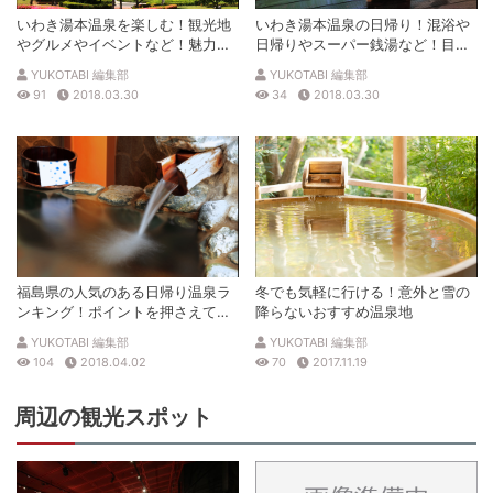
いわき湯本温泉を楽しむ！観光地
いわき湯本温泉の日帰り！混浴や
やグルメやイベントなど！魅力的
日帰りやスーパー銭湯など！目的
な情報満載！
に合わせた温泉の利用を楽しも
YUKOTABI 編集部
YUKOTABI 編集部
う！
91
2018.03.30
34
2018.03.30
福島県の人気のある日帰り温泉ラ
冬でも気軽に行ける！意外と雪の
ンキング！ポイントを押さえて魅
降らないおすすめ温泉地
力を紹介！
YUKOTABI 編集部
YUKOTABI 編集部
104
2018.04.02
70
2017.11.19
周辺の観光スポット