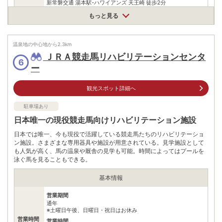
新常磐交通 湯本駅-ハワイアンズ 天王崎 徒歩2分
新常磐交通 小名浜-いわき駅 湯本東口 徒歩3分
もっと見る
情報なし
駐車場
※湯本駅前の市営駐車場(30分無料)
温泉地の中心地から
2.3
km
電話番号
0246437643
ＪＲＡ競走馬リハビリテーションセンタ
6
ー
※ 掲載情報は変更になる場合があります。最新の内容はご利用前にご自身でお
問合せください。
※ 料金情報は税込・税抜表記が混ざっております。正しい金額はご利用前にご
観光スポット詳細へ
自身でお問合せください。
駐車場あり
日本唯一の現役競走馬向けリハビリテーション施設
日本では唯一、今も現役で活躍している競走馬たちのリハビリテーショ
ン施設。さまざまな専用器具や施設が用意されている。見学施設として
も人気が高く、馬の温泉や厩舎の見学も可能。時間によってはプールを
泳ぐ馬を見ることもできる。
基本情報
営業期間
通年
※土曜日午後、日曜日・祝日はお休み
営業時間
営業時間