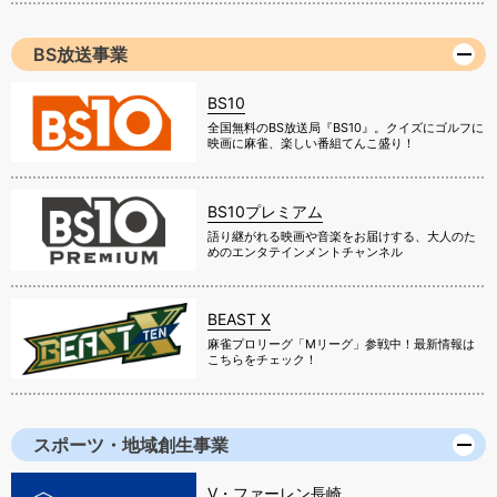
BS放送事業
BS10
全国無料のBS放送局『BS10』。クイズにゴルフに
映画に麻雀、楽しい番組てんこ盛り！
BS10プレミアム
語り継がれる映画や音楽をお届けする、大人のた
めのエンタテインメントチャンネル
BEAST X
麻雀プロリーグ「Mリーグ」参戦中！最新情報は
こちらをチェック！
スポーツ・地域創生事業
V・ファーレン長崎