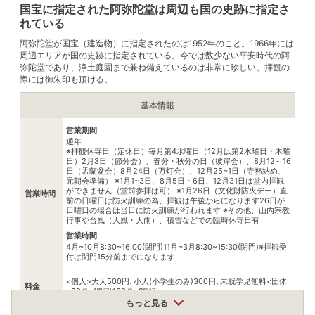
国宝に指定された阿弥陀堂は周辺も国の史跡に指定さ
公共交通機関
れている
湯本駅より徒歩で約10分
阿弥陀堂が国宝（建造物）に指定されたのは1952年のこと。1966年には
無料（86台）
周辺エリアが国の史跡に指定されている。今では数少ない平安時代の阿
駐車場
※第一駐車場：大型8・普通車34第二駐車場：大型12・普通車32
弥陀堂であり、浄土庭園まで兼ね備えているのは非常に珍しい。拝観の
合計大型20・普通車66利用時間9:00~17:00
際には御朱印も頂ける。
電話番号
0246423155
基本情報
※ 掲載情報は変更になる場合があります。最新の内容はご利用前にご自身でお
問合せください。
営業期間
通年
※ 料金情報は税込・税抜表記が混ざっております。正しい金額はご利用前にご
※拝観休寺日（定休日）毎月第4水曜日（12月は第2水曜日・木曜
自身でお問合せください。
日）2月3日（節分会）、春分・秋分の日（彼岸会）、8月12～16
日（盂蘭盆会）8月24日（万灯会）、12月25~1日（寺務納め、
元朝会準備） ※1月1~3日、8月5日・6日、12月31日は堂内拝観
ができません（堂前参拝は可） ※1月26日（文化財防火デー）直
営業時間
前の日曜日は防火訓練の為、拝観は午後からになります26日が
日曜日の場合は当日に防火訓練が行われます ※その他、山内宗教
行事や台風（大風・大雨）、積雪などでの臨時休寺日有
営業時間
4月~10月8:30~16:00(閉門)11月~3月8:30~15:30(閉門)※拝観受
付は閉門15分前までになります
<個人>大人500円､小人(小学生のみ)300円､未就学児無料<団体
料金
>20名~1割引100名~2割引
もっと見る