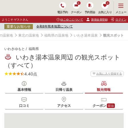
0
0
メ
メニュー
電話予約
クーポン
予約照会
お気に入り
ニ
ュ
ようこそ ゲストさん
ゆこゆこについて
新規会員登録
ログイン
ー
重要なお知らせ
令和8年熊本地震について
を
開
の温泉地
東北の温泉地
福島県の温泉地
いわき湯本温泉
観光スポット
く
いわきゆもと
福島県
いわき湯本温泉周辺 の観光スポット
（すべて）
4.40
点
お気に入り登録する
基本情報
日帰り温泉
観光情報
2
口コミ
アクセス
クーポン
宿泊