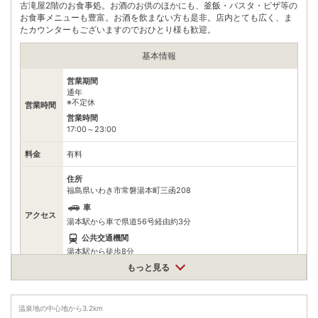
古滝屋2階のお食事処。お酒のお供のほかにも、釜飯・パスタ・ピザ等の
お食事メニューも豊富。お酒を飲まない方も是非。店内とても広く、ま
たカウンターもございますのでおひとり様も歓迎。
基本情報
営業期間
通年
※不定休
営業時間
営業時間
17:00～23:00
料金
有料
住所
福島県いわき市常磐湯本町三函208
車
アクセス
湯本駅から車で県道56号経由約3分
公共交通機関
湯本駅から徒歩8分
もっと見る
駐車場
無料
電話番号
0246723017
温泉地の中心地から
3.2
km