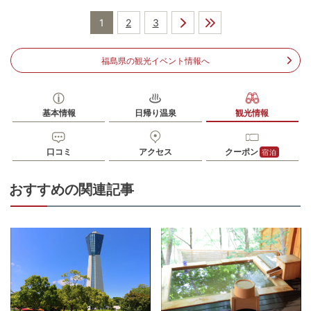
し､いわきFCパーク停留所にて下車徒歩3分
1
2
3
駐車場
無料（200台）
電話番号
0246855722
福島県の観光イベント情報へ
※ 掲載情報は変更になる場合があります。最新の内容はご利用前にご自身でお
問合せください。
※ 料金情報は税込・税抜表記が混ざっております。正しい金額はご利用前にご
自身でお問合せください。
基本情報
日帰り温泉
観光情報
口コミ
アクセス
クーポン
宿泊
おすすめの関連記事