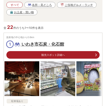
すべて
名所・見どころ
ご当地グルメ・ランチ
お土産・買い物
22
全
件のうち1〜10件を表示
温泉地の中心地から
0.6
km
いわき市石炭・化石館
1
観光スポット詳細へ
駐車場あり