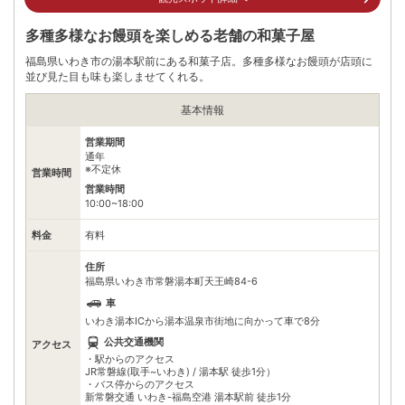
多種多様なお饅頭を楽しめる老舗の和菓子屋
福島県いわき市の湯本駅前にある和菓子店。多種多様なお饅頭が店頭に
並び見た目も味も楽しませてくれる。
基本情報
営業期間
通年
※不定休
営業時間
営業時間
10:00~18:00
料金
有料
住所
福島県いわき市常磐湯本町天王崎84-6
車
いわき湯本ICから湯本温泉市街地に向かって車で8分
公共交通機関
アクセス
・駅からのアクセス
JR常磐線(取手~いわき) / 湯本駅 徒歩1分）
・バス停からのアクセス
新常磐交通 いわき-福島空港 湯本駅前 徒歩1分