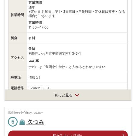
営業期間
通年
※定休日:月曜日、第1・3日曜日 ※営業時間・定休日は変更となる
営業時間
場合がございます
営業時間
11:00～17:00
料金
有料
住所
福島県いわき市平薄磯字南町3-6-1
アクセス
車
ナビには「豊間小中学校」と入れるとわかりやすい
駐車場
情報なし
電話番号
0246393081
もっと見る
※ 掲載情報は変更になる場合があります。最新の内容はご利用前にご自身でお
問合せください。
※ 料金情報は税込・税抜表記が混ざっております。正しい金額はご利用前にご
温泉地の中心地から
自身でお問合せください。
0.1
km
久つみ
5
観光スポット詳細へ