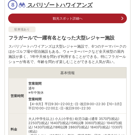
※ 掲載情報は変更になる場合があります。最新の内容はご利用前にご自身でお
スパリゾートハワイアンズ
8
問合せください。
※ 料金情報は税込・税抜表記が混ざっております。正しい金額はご利用前にご
自身でお問合せください。
観光スポット詳細へ
駐車場あり
フラガールで一躍有名となった大型レジャー施設
スパリゾートハワイアンズは大型レジャー施設で、6つのテーマパークの
ほかゴルフ場や宿泊施設もある。ウォーターパークなど全天候型の屋内
施設が多く、1年中天候を問わず利用することができる。特にフラガール
ショーが有名で、年齢を問わず楽しむことができると人気が高い。
基本情報
営業期間
通年
※年中無休
営業時間
営業時間
【4~9月】平日9:30~22:00土･日･祝日9:00~22:30【10~3月】
平日10:00~22:00土･日･祝日9:00~22:30
大人(中学生以上) 小人(小学生) 幼児(3歳~)通常 3570円(税込)
2250円(税込) 1640円(税込)15時以降 3060円(税込) 1940円(税
込) 1430円(税込)18時以降 2860円(税込) 1840円(税込) 1330円
料金
(税込)