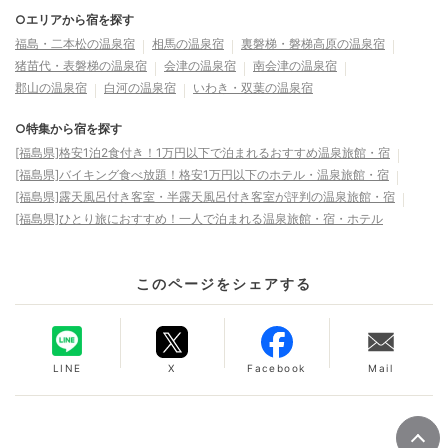
○エリアから宿を探す
福島・二本松の温泉宿
相馬の温泉宿
裏磐梯・磐梯高原の温泉宿
猪苗代・表磐梯の温泉宿
会津の温泉宿
南会津の温泉宿
郡山の温泉宿
白河の温泉宿
いわき・双葉の温泉宿
○特集から宿を探す
[福島県]格安1泊2食付き！1万円以下で泊まれるおすすめ温泉旅館・宿
[福島県]バイキング食べ放題！格安1万円以下のホテル・温泉旅館・宿
[福島県]露天風呂付き客室・半露天風呂付き客室が評判の温泉旅館・宿
[福島県]ひとり旅におすすめ！一人で泊まれる温泉旅館・宿・ホテル
このページをシェアする
LINE
X
Facebook
Mail