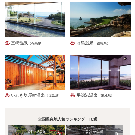
三崎温泉
照島温泉
（福島県）
（福島県）
いわき塩屋崎温泉
平潟港温泉
（福島県）
（茨城県）
全国温泉地人気ランキング・10選
全国 温泉地
泉質が自慢