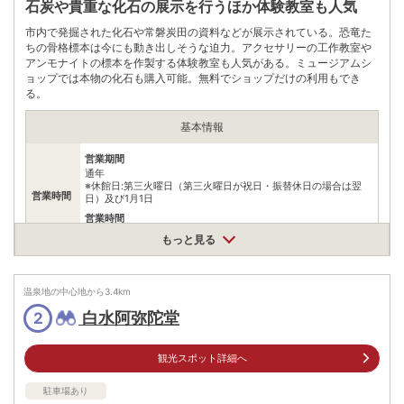
石炭や貴重な化石の展示を行うほか体験教室も人気
市内で発掘された化石や常磐炭田の資料などが展示されている。恐竜た
ちの骨格標本は今にも動き出しそうな迫力。アクセサリーの工作教室や
アンモナイトの標本を作製する体験教室も人気がある。ミュージアムシ
ョップでは本物の化石も購入可能。無料でショップだけの利用もでき
る。
基本情報
営業期間
通年
※休館日:第三火曜日（第三火曜日が祝日・振替休日の場合は翌
営業時間
日）及び1月1日
営業時間
9:00~17:00(入館は16:30まで)
もっと見る
一般個人660円団体590円中･高･大学生個人440円団体400円小
学生個人330円団体300円
料金
※団体は20名以上/未就学児無料/65歳以上のいわき市在住者無
温泉地の中心地から
3.4
km
料/いわき市内在住または市内の学校に通う小・中・高校生は土
日無料(確認できる身分証など提示が必要)
白水阿弥陀堂
2
住所
観光スポット詳細へ
福島県いわき市常磐湯本町向田3-1
車
駐車場あり
アクセス
いわき湯本ICより車で約10分