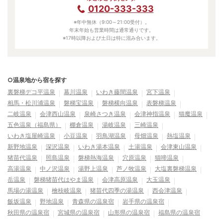
0120-333-333
※年中無休（9:00～21:00受付）。
年末年始も営業時間は通常通りです。
※17時以降および土日は特に混み合います。
○温泉地から宿を探す
裏磐梯デコ平温泉
幕川温泉
いわき藤間温泉
宮下温泉
相馬・松川浦温泉
磐梯宝温泉
磐梯横向温泉
表磐梯温泉
二岐温泉
会津西山温泉
泉崎さつき温泉
会津神指温泉
猫魔温泉
五色温泉（福島県）
棚倉温泉
湯岐温泉
三崎温泉
いわき塩屋崎温泉
小豆温泉
羽鳥湖温泉
母畑温泉
熱塩温泉
新野地温泉
深沢温泉
いわき湯本温泉
土湯温泉
会津東山温泉
猪苗代温泉
照島温泉
磐梯熱海温泉
穴原温泉
猫啼温泉
高湯温泉
中ノ沢温泉
湯野上温泉
芦ノ牧温泉
大塩裏磐梯温泉
岳温泉
磐梯猪苗代はやま温泉
会津高原温泉
大玉温泉
馬場の湯温泉
檜枝岐温泉
猪苗代四季の湯温泉
西会津温泉
飯坂温泉
野地温泉
青森県の温泉宿
岩手県の温泉宿
秋田県の温泉宿
宮城県の温泉宿
山形県の温泉宿
福島県の温泉宿