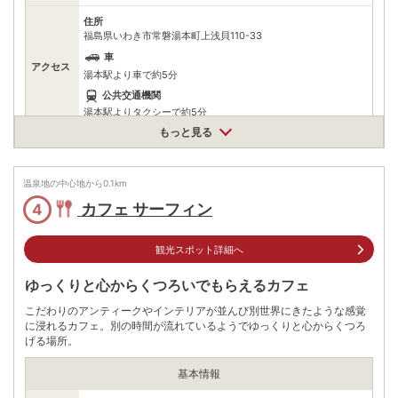
住所
福島県いわき市常磐湯本町上浅貝110-33
車
アクセス
湯本駅より車で約5分
公共交通機関
湯本駅よりタクシーで約5分
もっと見る
無料（1512台）
駐車場
※メイン駐車場650サブ駐車場397屋内多目的広場105コミュニテ
ィ広場東駐車場51西駐車場245南駐車場20北駐車場44
温泉地の中心地から
0.1
km
電話番号
0246430033
カフェ サーフィン
4
※ 掲載情報は変更になる場合があります。最新の内容はご利用前にご自身でお
問合せください。
観光スポット詳細へ
※ 料金情報は税込・税抜表記が混ざっております。正しい金額はご利用前にご
自身でお問合せください。
ゆっくりと心からくつろいでもらえるカフェ
こだわりのアンティークやインテリアが並んび別世界にきたような感覚
に浸れるカフェ。別の時間が流れているようでゆっくりと心からくつろ
げる場所。
基本情報