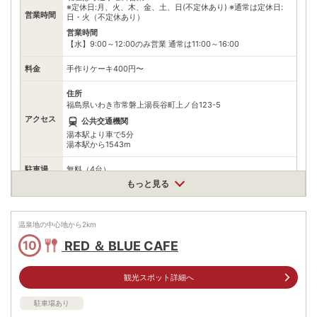
※定休日:月、火、木、金、土、日(不定休あり) ※通常は定休日:
営業時間
日・火（不定休あり）
営業時間
【水】9:00～12:00のみ営業 通常は11:00～16:00
料金
手作りケーキ400円〜
住所
福島県いわき市常磐上湯長谷町上ノ台123-5
アクセス
公共交通機関
湯本駅より車で5分
湯本駅から1543m
駐車場
無料（4台）
もっと見る
電話番号
0246430787
※ 掲載情報は変更になる場合があります。最新の内容はご利用前にご自身でお
温泉地の中心地から
2
km
問合せください。
※ 料金情報は税込・税抜表記が混ざっております。正しい金額はご利用前にご
RED ＆ BLUE CAFE
10
自身でお問合せください。
観光スポット詳細へ
駐車場あり