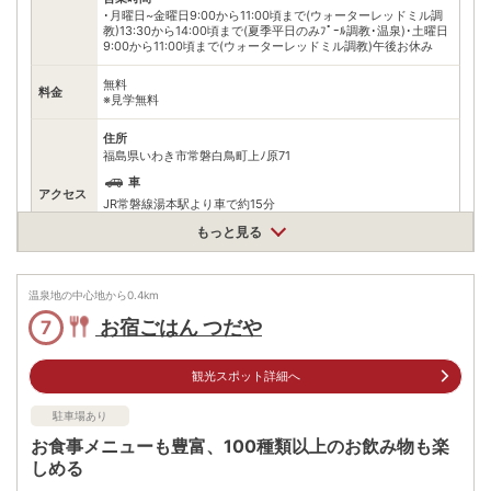
･月曜日~金曜日9:00から11:00頃まで(ウォーターレッドミル調
教)13:30から14:00頃まで(夏季平日のみﾌﾟｰﾙ調教･温泉)･土曜日
9:00から11:00頃まで(ウォーターレッドミル調教)午後お休み
無料
料金
※見学無料
住所
福島県いわき市常磐白鳥町上ﾉ原71
車
アクセス
JR常磐線湯本駅より車で約15分
公共交通機関
もっと見る
JR常磐線湯本駅よりタクシーで約15分
駐車場
無料（15台）
温泉地の中心地から
0.4
km
お宿ごはん つだや
7
電話番号
0246433185
※ 掲載情報は変更になる場合があります。最新の内容はご利用前にご自身でお
観光スポット詳細へ
問合せください。
※ 料金情報は税込・税抜表記が混ざっております。正しい金額はご利用前にご
自身でお問合せください。
駐車場あり
お食事メニューも豊富、100種類以上のお飲み物も楽
しめる