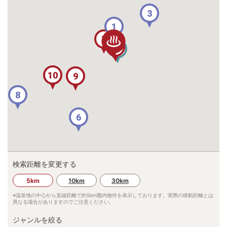
3
1
7
4
5
10
9
8
6
検索距離を変更する
5km
10km
30km
※温泉地の中心から直線距離で約
5km
圏内物件を表示しております。実際の移動距離とは
異なる場合がありますのでご注意ください。
ジャンルを絞る