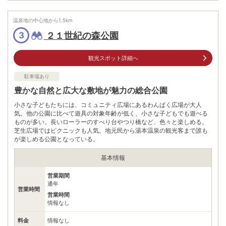
住所
福島県いわき市内郷白水町広畑221
温泉地の中心地から
1.5
車
km
アクセス
常磐自動車道いわき湯本ICより車で約15分
２１世紀の森公園
3
公共交通機関
JR常磐線いわき駅→川平行きバスあみだ堂バス停､徒歩約5分
観光スポット詳細へ
無料（30台）
駐車場
駐車場あり
※一台一台駐車場の区切りは無
豊かな自然と広大な敷地が魅力の総合公園
電話番号
0246267008
小さな子どもたちには、コミュニティ広場にあるわんぱく広場が大人
※ 掲載情報は変更になる場合があります。最新の内容はご利用前にご自身でお
気。他の公園に比べて遊具の対象年齢が低く、小さな子どもでも遊べる
問合せください。
ものが多い。長いローラーのすべり台やつり橋など、色々と楽しめる。
※ 料金情報は税込・税抜表記が混ざっております。正しい金額はご利用前にご
芝生広場ではピクニックも人気。地元民から湯本温泉の観光客まで誰も
自身でお問合せください。
が楽しめる公園となっている。
基本情報
営業期間
通年
営業時間
営業時間
情報なし
料金
情報なし