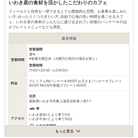
いわき産の食材を活かしたこだわりのカフェ
フィールドと自然を一望できるとても開放的な空間。お食事を楽しみた
い方､ゆったりくつろぎたい方､自由で心地の良い時間を過ごせるカフ
ェ。いわき産の食材がふんだんに盛り込まれてい自慢のパンケーキのほ
かプレートメニューなども用意。
基本情報
営業期間
通年
※毎週火曜定休（火曜日が祝日の場合を除く）
営業時間
営業時間
11:00〜20:00（LO19:00）
プレミアムRbパンケーキ900円 お子さまパンケーキプレート
料金
450円 RbCAFE唐揚げプレート900円
住所
福島県いわき市常磐上湯長谷町釜ノ前1-1
車
いわき湯本I.C.より車で5分
アクセス
いわき中央I.C.より車で30分
公共交通機関
もっと見る
JR常磐線湯本駅より新常磐交通ハワイアンズ行､根岸行バスに乗
車