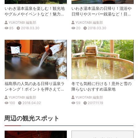
いわき湯本温泉を楽しむ！観光地
いわき湯本温泉の日帰り！混浴や
やグルメやイベントなど！魅力的
日帰りやスーパー銭湯など！目的
な情報満載！
に合わせた温泉の利用を楽しも
YUKOTABI 編集部
YUKOTABI 編集部
う！
85
2018.03.30
20
2018.03.30
福島県の人気のある日帰り温泉ラ
冬でも気軽に行ける！意外と雪の
ンキング！ポイントを押さえて魅
降らないおすすめ温泉地
力を紹介！
YUKOTABI 編集部
YUKOTABI 編集部
100
2018.04.02
59
2017.11.19
周辺の観光スポット