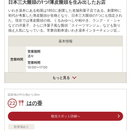
日本三大饅頭の1つ!薄皮饅頭を生み出したお店
いわき湯本にある柏屋は1852に創業した老舗和菓子店である。創業時に
初代が考案した薄皮饅頭が名物となり、日本三大饅頭の1つにも指定され
た。現在では薄皮饅頭の他、くるみゆべしや柏やき、ラング・ド・シャ
などの洋菓子、さらに洋菓子風な饅頭「スイーツマンジュ」なども取り
揃え人気になっている。常磐自動車道いわき湯本インターチェンジ近く
にあったり、試食やフリードリンクもあるので、訪問客が後を絶たな
い。
基本情報
営業期間
通年
営業時間
営業時間
10:00〜17:00
薄皮饅頭(こしあん·つぶあん)8ヶ入り1080円/込、花ことば3ヶ入
もっと見る
料金
り484円/込、檸檬6ヶ入り1296円/込
住所
温泉地の中心地から
2
km
福島県常磐藤原町大畑85-7
はの香
22
車
アクセス
·湯本駅より車で約5分 ·内郷駅より車で約10分
公共交通機関
観光スポット詳細へ
いわき湯本インターバス停から徒歩約4分
駐車場あり