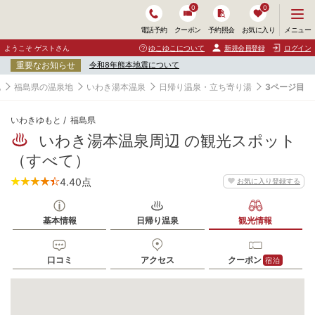
0
0
メ
メニュー
電話予約
クーポン
予約照会
お気に入り
ニ
ュ
ようこそ ゲストさん
ゆこゆこについて
新規会員登録
ログイン
ー
重要なお知らせ
令和8年熊本地震について
を
開
地
福島県の温泉地
いわき湯本温泉
日帰り温泉・立ち寄り湯
3ページ目
く
いわきゆもと
福島県
いわき湯本温泉周辺 の観光スポット
（すべて）
4.40
点
お気に入り登録する
基本情報
日帰り温泉
観光情報
口コミ
アクセス
クーポン
宿泊