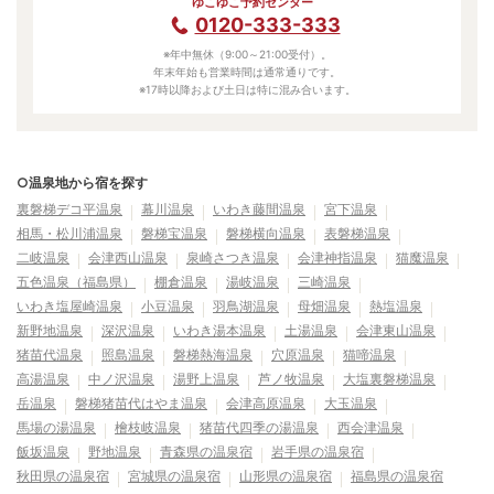
ゆこゆこ予約センター
0120-333-333
※年中無休（9:00～21:00受付）。
年末年始も営業時間は通常通りです。
※17時以降および土日は特に混み合います。
○温泉地から宿を探す
裏磐梯デコ平温泉
幕川温泉
いわき藤間温泉
宮下温泉
相馬・松川浦温泉
磐梯宝温泉
磐梯横向温泉
表磐梯温泉
二岐温泉
会津西山温泉
泉崎さつき温泉
会津神指温泉
猫魔温泉
五色温泉（福島県）
棚倉温泉
湯岐温泉
三崎温泉
いわき塩屋崎温泉
小豆温泉
羽鳥湖温泉
母畑温泉
熱塩温泉
新野地温泉
深沢温泉
いわき湯本温泉
土湯温泉
会津東山温泉
猪苗代温泉
照島温泉
磐梯熱海温泉
穴原温泉
猫啼温泉
高湯温泉
中ノ沢温泉
湯野上温泉
芦ノ牧温泉
大塩裏磐梯温泉
岳温泉
磐梯猪苗代はやま温泉
会津高原温泉
大玉温泉
馬場の湯温泉
檜枝岐温泉
猪苗代四季の湯温泉
西会津温泉
飯坂温泉
野地温泉
青森県の温泉宿
岩手県の温泉宿
秋田県の温泉宿
宮城県の温泉宿
山形県の温泉宿
福島県の温泉宿