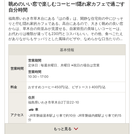
無料（38台）
駐車場
眺めのいい窓で楽しむコーヒー!隠れ家カフェで過ごす
※日本三大饅頭の1つ!薄皮饅頭を生み出したお店
自分時間
電話番号
0246721355
福島県いわき市草木台にある『はの香』は、閑静な住宅街の中にひっそ
りと佇む隠れ家的カフェである。高台にあるので、大きく眺めの良い窓
※ 掲載情報は変更になる場合があります。最新の内容はご利用前にご自身でお
からは、草木台の街並みが見渡せる。自家焙煎の美味しいコーヒーは、
問合せください。
お代わりは種類が違っても230円とコスパもいい。その他、食べごたえ
※ 料金情報は税込・税抜表記が混ざっております。正しい金額はご利用前にご
がありながらもサッパリとした風味のピザや、なめらかな口当たりのカ
自身でお問合せください。
ボチャプリンなども人気となっている。
基本情報
営業期間
定休日 : 毎週水曜日、木曜日 ※祝日の場合は営業
営業時間
営業時間
10:30～17:00
料金
おすすめコーヒー450円/込、ピザトースト400円/込
住所
福島県いわき市草木台2丁目22-10
車
アクセス
·JR常磐線湯本駅より車で約10分 ·JR常磐線内郷駅より車で約15
分
公共交通機関
もっと見る
JR常磐線湯本駅よりタクシーより約10分