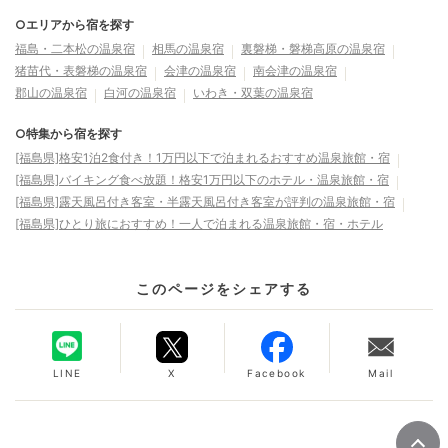
○エリアから宿を探す
福島・二本松の温泉宿
相馬の温泉宿
裏磐梯・磐梯高原の温泉宿
猪苗代・表磐梯の温泉宿
会津の温泉宿
南会津の温泉宿
郡山の温泉宿
白河の温泉宿
いわき・双葉の温泉宿
○特集から宿を探す
[福島県]格安1泊2食付き！1万円以下で泊まれるおすすめ温泉旅館・宿
[福島県]バイキング食べ放題！格安1万円以下のホテル・温泉旅館・宿
[福島県]露天風呂付き客室・半露天風呂付き客室が評判の温泉旅館・宿
[福島県]ひとり旅におすすめ！一人で泊まれる温泉旅館・宿・ホテル
このページをシェアする
LINE
X
Facebook
Mail