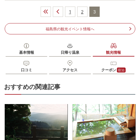
駐車場
無料（4台）
1
2
3
電話番号
246688049
福島県の観光イベント情報へ
※ 掲載情報は変更になる場合があります。最新の内容はご利用前にご自身でお
問合せください。
※ 料金情報は税込・税抜表記が混ざっております。正しい金額はご利用前にご
自身でお問合せください。
基本情報
日帰り温泉
観光情報
口コミ
アクセス
クーポン
宿泊
おすすめの関連記事