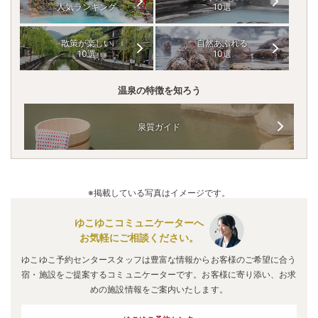
人気ランキング
10選
散策が楽しい
自然あふれる
10選
10選
温泉の特徴を知ろう
泉質ガイド
※掲載している写真はイメージです。
ゆこゆこコミュニケーターへ
お気軽にご相談ください。
ゆこゆこ予約センタースタッフは豊富な情報からお客様のご希望に合う
宿・施設をご提案するコミュニケーターです。お客様に寄り添い、お求
めの施設情報をご案内いたします。