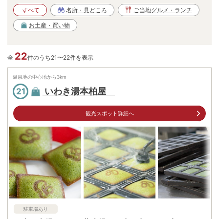
すべて
名所・見どころ
ご当地グルメ・ランチ
お土産・買い物
22
全
件のうち21〜22件を表示
温泉地の中心地から
3
km
いわき湯本柏屋
21
観光スポット詳細へ
駐車場あり