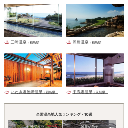
三崎温泉
照島温泉
（福島県）
（福島県）
いわき塩屋崎温泉
平潟港温泉
（福島県）
（茨城県）
全国温泉地人気ランキング・10選
全国 温泉地
泉質が自慢