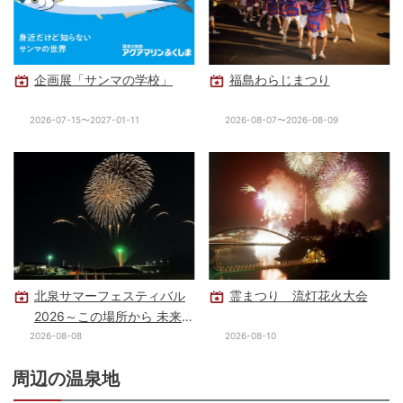
企画展「サンマの学校」
福島わらじまつり
2026-07-15〜2027-01-11
2026-08-07〜2026-08-09
北泉サマーフェスティバル
霊まつり 流灯花火大会
2026～この場所から 未来を
照らせ～
2026-08-08
2026-08-10
周辺の温泉地