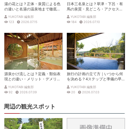
湯の花とは？正体・泉質による色
日本三名泉とは？草津・下呂・有
の違いと名湯の温泉地まで徹底解
馬の泉質・見どころ・アクセスを
説
徹底解説
YUKOTABI 編集部
YUKOTABI 編集部
123
2026.07.15
184
2026.07.10
源泉かけ流しとは？定義・類似表
旅行の計画の立て方｜いつから何
現との違い・メリット・デメリッ
を決める？4ステップと準備の早
トを解説
見表
YUKOTABI 編集部
YUKOTABI 編集部
92
2026.07.09
20
2026.07.03
周辺の観光スポット