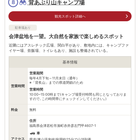
背あぶり山キャンプ場
8
駐車場
無料（20台）
電話番号
0242274358
観光スポット詳細へ
※ 掲載情報は変更になる場合があります。最新の内容はご利用前にご自身でお
駐車場あり
問合せください。
※ 料金情報は税込・税抜表記が混ざっております。正しい金額はご利用前にご
会津盆地を一望。大自然を家族で楽しめるスポット
自身でお問合せください。
近隣にはアスレチック広場、関白平があり、敷地内には、キャンプファ
イヤー場、炊飯場、トイレもあり、施設も整備されている。
基本情報
営業期間
毎年4月下旬～11月末日（通年）
※「背炙山」までの県道閉鎖のため
営業時間
営業時間
10:00~15:00時まで(キャンプ場受付時間も同じとなっておりま
すので､この時間帯にチェックインしてください｡)
料金
無料
住所
福島県会津若松市湊町赤井彦左門甲4607-1
車
アクセス
県道(東山温泉線)利用約25分で山頂到着｡