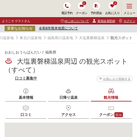
0
0
メ
メニュー
電話予約
クーポン
予約照会
お気に入り
ニ
ュ
ようこそ ゲストさん
ゆこゆこについて
新規会員登録
ログイン
ー
重要なお知らせ
令和8年熊本地震について
を
開
の温泉地
東北の温泉地
福島県の温泉地
大塩裏磐梯温泉
観光スポット
く
おおしおうらばんだい
福島県
大塩裏磐梯温泉周辺 の観光スポット
（すべて）
口コミ募集中
お気に入り登録する
基本情報
日帰り温泉
観光情報
口コミ
アクセス
クーポン
宿泊