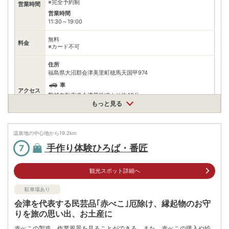
※完全予約制
営業時間
営業時間
11:30～19:00
無料
料金
※カード不可
住所
福島県大沼郡会津美里町穂馬天国甲974
車
アクセス
磐越自動車道会津若松ICより約40分
もっと見る
公共交通機関
会津鉄道芦ノ牧温泉駅より約8分
温泉地の中心地から
19.2
km
駐車場
無料（30台）
手作り体験ひろば・番匠
7
電話番号
※ 掲載情報は変更になる場合があります。最新の内容はご利用前にご自身でお
観光スポット詳細へ
問合せください。
※ 料金情報は税込・税抜表記が混ざっております。正しい金額はご利用前にご
駐車場あり
自身でお問合せください。
会津を代表する民芸品｢赤べこ｣厄除け、縁起物のお守
りを旅の思い出、お土産に
赤べこの製造、作業風景を見ることができる。また、赤べこの購入や絵