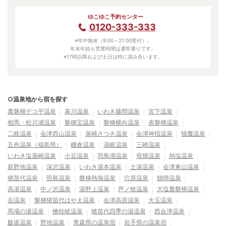
ゆこゆこ予約センター
0120-333-333
※年中無休（9:00～21:00受付）。
年末年始も営業時間は通常通りです。
※17時以降および土日は特に混み合います。
○温泉地から宿を探す
裏磐梯デコ平温泉
幕川温泉
いわき藤間温泉
宮下温泉
相馬・松川浦温泉
磐梯宝温泉
磐梯横向温泉
表磐梯温泉
二岐温泉
会津西山温泉
泉崎さつき温泉
会津神指温泉
猫魔温泉
五色温泉（福島県）
棚倉温泉
湯岐温泉
三崎温泉
いわき塩屋崎温泉
小豆温泉
羽鳥湖温泉
母畑温泉
熱塩温泉
新野地温泉
深沢温泉
いわき湯本温泉
土湯温泉
会津東山温泉
猪苗代温泉
照島温泉
磐梯熱海温泉
穴原温泉
猫啼温泉
高湯温泉
中ノ沢温泉
湯野上温泉
芦ノ牧温泉
大塩裏磐梯温泉
岳温泉
磐梯猪苗代はやま温泉
会津高原温泉
大玉温泉
馬場の湯温泉
檜枝岐温泉
猪苗代四季の湯温泉
西会津温泉
飯坂温泉
野地温泉
青森県の温泉宿
岩手県の温泉宿