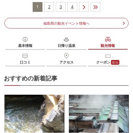
電話番号
0242254141
1
2
3
4
※ 掲載情報は変更になる場合があります。最新の内容はご利用前にご自身でお
問合せください。
福島県の観光イベント情報へ
※ 料金情報は税込・税抜表記が混ざっております。正しい金額はご利用前にご
自身でお問合せください。
基本情報
日帰り温泉
観光情報
口コミ
アクセス
クーポン
宿泊
おすすめの新着記事