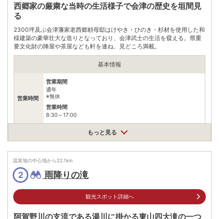
西郷家の厳粛な当時の生活様子で会津の歴史を垣間見
る
2300坪及ぶ会津藩家老西郷頼母邸はけやき・ひのき・杉材を使用した和
様建築の豪華壮大な造りとなっており、会津武士の生活を窺える。県重
要文化財の陣屋や茶屋なども軒を連ね、見どころ満載。
基本情報
営業期間
通年
※無休
営業時間
営業時間
8:30～17:00
一般料金:大人850円､中高生550円､小学生450円団体料金:大人
もっと見る
750円､中高生470円､小学生370円障がい者料金:大人650円､中
高生450円､小学生350円
料金
※価格はすべて税込表示となります。*団体料金は25名様以上と
なります。*障がい者割引のお客様は障がい者手帳のご掲示をお
温泉地の中心地から
22.1
km
願い致します。お付添い１名様まで障がい者割引となります。
雨降りの滝
2
住所
福島県会津若松市東山町石山院内1
観光スポット詳細へ
車
アクセス
磐越自動車道会津若松ICから車で約15分
阿賀野川の支流である湯川に掛かる東山四大滝の一つ