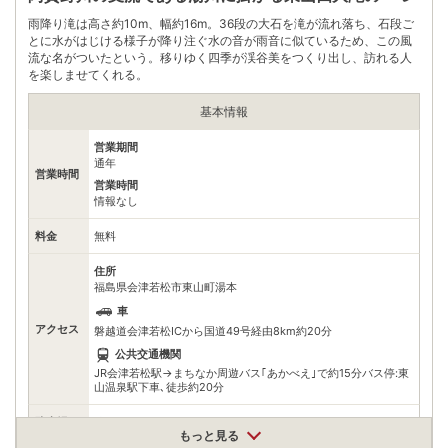
公共交通機関
雨降り滝は高さ約10m、幅約16m。36段の大石を滝が流れ落ち、石段ご
JR会津若松駅から周遊バス利用で約30分
とに水がはじける様子が降り注ぐ水の音が雨音に似ているため、この風
流な名がついたという。移りゆく四季が渓谷美をつくり出し、訪れる人
無料（120台）
駐車場
を楽しませてくれる。
※乗用車100台・バス20台
基本情報
電話番号
0242282525
営業期間
※ 掲載情報は変更になる場合があります。最新の内容はご利用前にご自身でお
問合せください。
通年
営業時間
※ 料金情報は税込・税抜表記が混ざっております。正しい金額はご利用前にご
営業時間
自身でお問合せください。
情報なし
料金
無料
住所
福島県会津若松市東山町湯本
車
アクセス
磐越道会津若松ICから国道49号経由8km約20分
公共交通機関
JR会津若松駅→まちなか周遊バス｢あかべえ｣で約15分バス停:東
山温泉駅下車､徒歩約20分
駐車場
情報なし
もっと見る