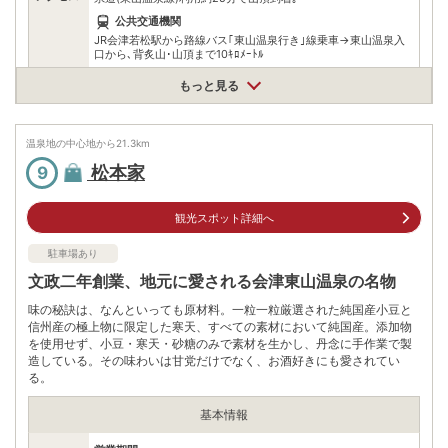
公共交通機関
JR会津若松駅から路線バス｢東山温泉行き｣線乗車→東山温泉入
口から､背炙山･山頂まで10ｷﾛﾒｰﾄﾙ
もっと見る
無料
駐車場
※オートキャンプ場ではありません
0242280062
温泉地の中心地から
21.3
km
電話番号
※問い合わせ先：レストハウス
松本家
9
※ 掲載情報は変更になる場合があります。最新の内容はご利用前にご自身でお
問合せください。
観光スポット詳細へ
※ 料金情報は税込・税抜表記が混ざっております。正しい金額はご利用前にご
自身でお問合せください。
駐車場あり
文政二年創業、地元に愛される会津東山温泉の名物
味の秘訣は、なんといっても原材料。一粒一粒厳選された純国産小豆と
信州産の極上物に限定した寒天、すべての素材において純国産。添加物
を使用せず、小豆・寒天・砂糖のみで素材を生かし、丹念に手作業で製
造している。その味わいは甘党だけでなく、お酒好きにも愛されてい
る。
基本情報