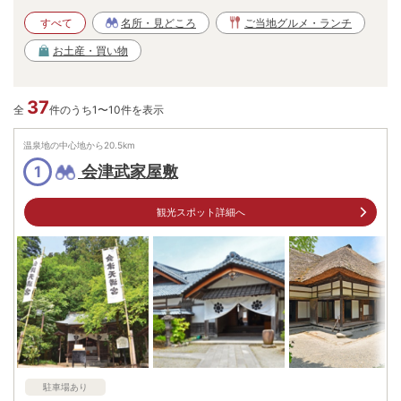
すべて
名所・見どころ
ご当地グルメ・ランチ
お土産・買い物
37
全
件のうち1〜10件を表示
温泉地の中心地から
20.5
km
会津武家屋敷
1
観光スポット詳細へ
駐車場あり