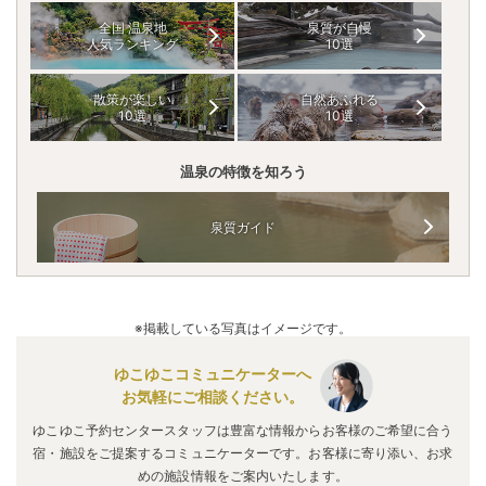
全国 温泉地
泉質が自慢
人気ランキング
10選
散策が楽しい
自然あふれる
10選
10選
温泉の特徴を知ろう
泉質ガイド
※掲載している写真はイメージです。
ゆこゆこコミュニケーターへ
お気軽にご相談ください。
ゆこゆこ予約センタースタッフは豊富な情報からお客様のご希望に合う
宿・施設をご提案するコミュニケーターです。お客様に寄り添い、お求
めの施設情報をご案内いたします。