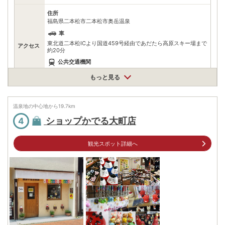
住所
福島県二本松市二本松市奥岳温泉
車
東北道二本松ICより国道459号経由であだたら高原スキー場まで
アクセス
約20分
公共交通機関
二本松駅より岳温泉までバスで約45分。そこからタクシーで約
もっと見る
10分(約2000円)
情報なし
駐車場
※あだたら高原スキー場駐車場利用
温泉地の中心地から
19.7
km
ショップかでる大町店
4
0243555122
電話番号
※お問合せ先：二本松市観光連盟
観光スポット詳細へ
※ 掲載情報は変更になる場合があります。最新の内容はご利用前にご自身でお
問合せください。
※ 料金情報は税込・税抜表記が混ざっております。正しい金額はご利用前にご
自身でお問合せください。