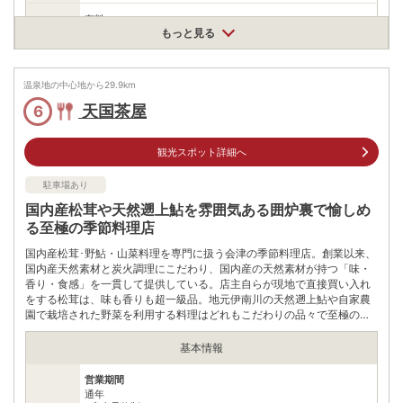
有料
駐車場
二輪車200円、乗用車500円、マイクロバス1000円、大型バス
もっと見る
2000円
0242643478
電話番号
温泉地の中心地から
29.9
km
※お問合せ先：福島県県北建設事務所 吾妻土湯道路管理所
天国茶屋
6
※ 掲載情報は変更になる場合があります。最新の内容はご利用前にご自身でお
問合せください。
※ 料金情報は税込・税抜表記が混ざっております。正しい金額はご利用前にご
観光スポット詳細へ
自身でお問合せください。
駐車場あり
国内産松茸や天然遡上鮎を雰囲気ある囲炉裏で愉しめ
る至極の季節料理店
国内産松茸･野鮎・山菜料理を専門に扱う会津の季節料理店。創業以来、
国内産天然素材と炭火調理にこだわり、国内産の天然素材が持つ「味・
香り・食感」を一貫して提供している。店主自らが現地で直接買い入れ
をする松茸は、味も香りも超一級品。地元伊南川の天然遡上鮎や自家農
園で栽培された野菜を利用する料理はどれもこだわりの品々で至極の味
が愉しめる。
基本情報
営業期間
通年