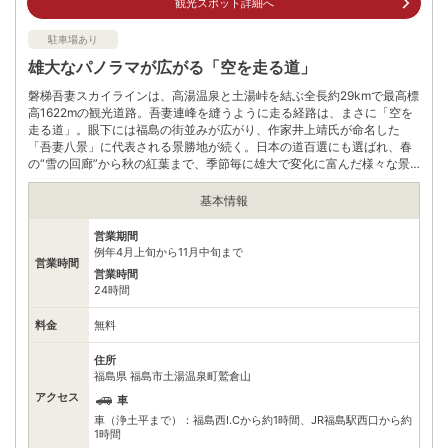
観光スポット詳細へ
ございます。
電話番号
0242286651
駐車場あり
雄大なパノラマが広がる「空を走る道」
※ 掲載情報は変更になる場合があります。最新の内容はご利用前にご自身でお
問合せください。
磐梯吾妻スカイラインは、高湯温泉と土湯峠を結ぶ全長約29kmで最高標
※ 料金情報は税込・税抜表記が混ざっております。正しい金額はご利用前にご
高1622mの観光道路。吾妻連峰を縫うように走る経路は、まさに「空を
自身でお問合せください。
走る道」。眼下には福島の街並みが広がり、作家井上靖氏が命名した
「吾妻八景」に代表される景勝地が続く。日本の道百選にも選ばれ、春
の“雪の回廊”から秋の紅葉まで、季節毎に雄大で変化に富んだ様々な景
色を展開する。
基本情報
営業期間
例年4月上旬から11月中旬まで
営業時間
営業時間
24時間
料金
無料
住所
福島県 福島市土湯温泉町鷲倉山
アクセス
車
車（浄土平まで）：福島西I.Cから約1時間、JR福島駅西口から約
1時間