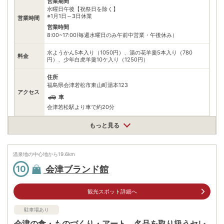
営業期間
水曜日午後【祝祭日を除く】
※1月1日～3日休業
営業時間
営業時間
8:00~17:00(毎週水曜日のみ午前中営業・午後休み）
水ようかん5本入り（1050円）、湯の花羊羹5本入り（780
料金
円）、少年白虎羊羹10ケ入り（1250円）
住所
福島県会津若松市東山町湯本123
アクセス
車
会津若松駅より車で約20分
駐車場
無料（6台）
もっと見る
電話番号
0242272009
温泉地の中心地から
19.6
km
※ 掲載情報は変更になる場合があります。最新の内容はご利用前にご自身でお
問合せください。
会津ブランド館
10
※ 料金情報は税込・税抜表記が混ざっております。正しい金額はご利用前にご
自身でお問合せください。
観光スポット詳細へ
駐車場あり
会津の食・ものづくり・アート、名品を取り扱うセレ