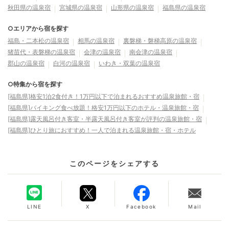
秋田県の温泉宿
宮城県の温泉宿
山形県の温泉宿
福島県の温泉宿
○エリアから宿を探す
福島・二本松の温泉宿
相馬の温泉宿
裏磐梯・磐梯高原の温泉宿
猪苗代・表磐梯の温泉宿
会津の温泉宿
南会津の温泉宿
郡山の温泉宿
白河の温泉宿
いわき・双葉の温泉宿
○特集から宿を探す
[福島県]格安1泊2食付き！1万円以下で泊まれるおすすめ温泉旅館・宿
[福島県]バイキング食べ放題！格安1万円以下のホテル・温泉旅館・宿
[福島県]露天風呂付き客室・半露天風呂付き客室が評判の温泉旅館・宿
[福島県]ひとり旅におすすめ！一人で泊まれる温泉旅館・宿・ホテル
このページをシェアする
LINE
X
Facebook
Mail