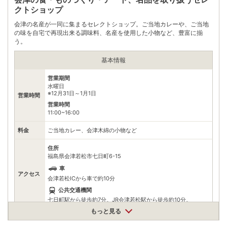
クトショップ
会津の名産が一同に集まるセレクトショップ。ご当地カレーや、ご当地
の味を自宅で再現出来る調味料、名産を使用した小物など、豊富に揃
う。
基本情報
営業期間
水曜日
※12月31日～1月1日
営業時間
営業時間
11:00~16:00
料金
ご当地カレー、会津木綿の小物など
住所
福島県会津若松市七日町6-15
車
アクセス
会津若松ICから車で約10分
公共交通機関
七日町駅から徒歩約7分。JR会津若松駅から徒歩約10分。
もっと見る
駐車場
無料（4台）