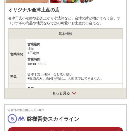
オリジナル会津土産の店
会津干支小法師や起き上がり小法師など、会津の縁起物がそろう店。オ
リジナルの商品や地元ならではの可愛いお土産に出会える。
基本情報
営業期間
通年
※不定休
営業時間
営業時間
10:30~16:00
会津干支小法師 など取り扱い
料金
※販売のみ。絵付け体験は、大町店ではできません。
住所
もっと見る
福島県会津若松市大町1丁目1-57
アクセス
公共交通機関
野口英世青春通り。七日町駅から徒歩約15分。
温泉地の中心地から
29.4
km
情報なし
磐梯吾妻スカイライン
5
※徒歩約7~8分の場所に観光客専用無料駐車場あり。 （観光客専
駐車場
用無料駐車場／8:30~17:00、小型15台、大型も利用可。※12~4
月は閉鎖。） 一番近い駐車場は有料ですが、お店の向かい側に