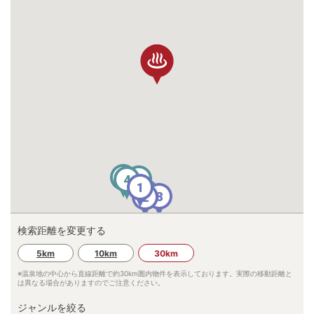
10
7
4
1
9
8
2
検索距離を変更する
6
5km
10km
30km
※温泉地の中心から直線距離で約
30km
圏内物件を表示しております。実際の移動距離と
は異なる場合がありますのでご注意ください。
ジャンルを絞る