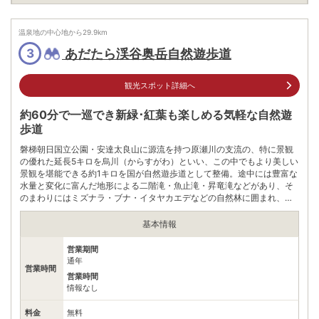
0242391251
電話番号
※問い合わせ先：会津若松市観光課
温泉地の中心地から
29.9
km
※ 掲載情報は変更になる場合があります。最新の内容はご利用前にご自身でお
あだたら渓谷奥岳自然遊歩道
問合せください。
3
※ 料金情報は税込・税抜表記が混ざっております。正しい金額はご利用前にご
自身でお問合せください。
観光スポット詳細へ
約60分で一巡でき新緑･紅葉も楽しめる気軽な自然遊
歩道
磐梯朝日国立公園・安達太良山に源流を持つ原瀬川の支流の、特に景観
の優れた延長5キロを烏川（からすがわ）といい、この中でもより美しい
景観を堪能できる約1キロを国が自然遊歩道として整備。途中には豊富な
水量と変化に富んだ地形による二階滝・魚止滝・昇竜滝などがあり、そ
のまわりにはミズナラ・ブナ・イタヤカエデなどの自然林に囲まれ、見
事な景観を呈している。遊歩道は約1時間程で一巡でき、新緑や紅葉を手
軽に堪能できる福島の人気スポットだ。
基本情報
営業期間
通年
営業時間
営業時間
情報なし
料金
無料