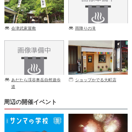
会津武家屋敷
雨降りの滝
あだたら渓谷奥岳自然遊歩
ショップかでる大町店
道
周辺の開催イベント