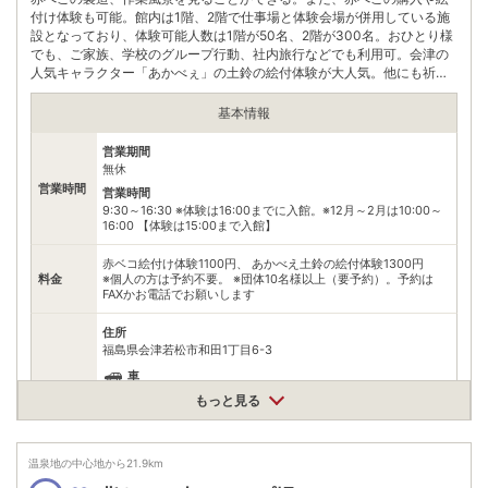
付け体験も可能。館内は1階、2階で仕事場と体験会場が併用している施
設となっており、体験可能人数は1階が50名、2階が300名。おひとり様
でも、ご家族、学校のグループ行動、社内旅行などでも利用可。会津の
人気キャラクター「あかべぇ」の土鈴の絵付体験が大人気。他にも祈願
ダルマ、会津切り絵、会津塗りなどの体験も出来る。
基本情報
営業期間
無休
営業時間
営業時間
9:30～16:30 ※体験は16:00までに入館。※12月～2月は10:00～
16:00 【体験は15:00まで入館】
赤ベコ絵付け体験1100円、 あかべえ土鈴の絵付体験1300円
料金
※個人の方は予約不要。 ※団体10名様以上（要予約）。予約は
FAXかお電話でお願いします
住所
福島県会津若松市和田1丁目6-3
車
アクセス
白虎隊で有名な飯盛山より約500m。
もっと見る
公共交通機関
街中周遊バス【ハイカラさん】または【あかべぇ】をご利用の場
合、「和田バス停」下車。
温泉地の中心地から
21.9
km