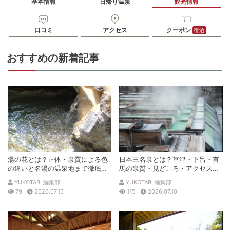
基本情報
日帰り温泉
観光情報
口コミ
アクセス
クーポン
宿泊
おすすめの新着記事
湯の花とは？正体・泉質による色
日本三名泉とは？草津・下呂・有
の違いと名湯の温泉地まで徹底解
馬の泉質・見どころ・アクセスを
説
徹底解説
YUKOTABI 編集部
YUKOTABI 編集部
79
2026.07.15
115
2026.07.10