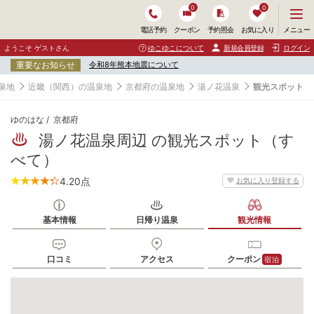
0
0
メ
メニュー
電話予約
クーポン
予約照会
お気に入り
ニ
ュ
ようこそ ゲストさん
ゆこゆこについて
新規会員登録
ログイン
ー
重要なお知らせ
令和8年熊本地震について
を
開
泉地
近畿（関西）の温泉地
京都府の温泉地
湯ノ花温泉
観光スポット
く
ゆのはな
京都府
湯ノ花温泉周辺 の観光スポット（す
べて）
4.20
点
お気に入り登録する
基本情報
日帰り温泉
観光情報
口コミ
アクセス
クーポン
宿泊