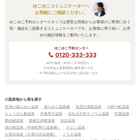
ゆこゆこコミュニケーターへ
お気軽にご相談ください。
ゆこゆこ予約センタースタッフは豊富な情報からお客様のご希望に合う
宿・施設をご提案するコミュニケーターです。お客様に寄り添い、お求
めの施設情報をご案内いたします。
ゆこゆこ予約センター
0120-333-333
※年中無休（9:00～21:00受付）。
年末年始も営業時間は通常通りです。
※17時以降および土日は特に混み合います。
○温泉地から宿を探す
宮津の湯らゆら温泉
湯らゆら温泉郷
浅茂川浦島温泉
小野小町温泉
りょうぜん新温泉
丹後琴引温泉
北白川天然ラジウム温泉
笠置温泉
夢絃峡温泉
奥橋立伊根温泉
浜詰温泉
鴻の鶴温泉（丹後町間人温泉郷）
ひよし温泉
久美浜温泉（久美の浜温泉郷）
くらま温泉