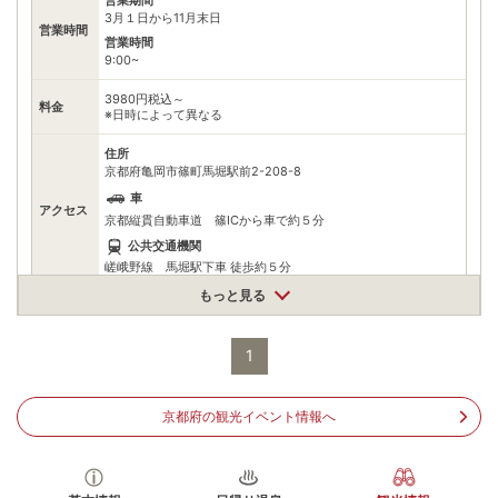
3月１日から11月末日
営業時間
営業時間
9:00~
3980円税込～
料金
※日時によって異なる
住所
京都府亀岡市篠町馬堀駅前2-208-8
車
アクセス
京都縦貫自動車道 篠ICから車で約５分
公共交通機関
嵯峨野線 馬堀駅下車 徒歩約５分
もっと見る
駐車場
無料（20台）
0771295370
電話番号
1
※上記予約センターの電話番号
※ 掲載情報は変更になる場合があります。最新の内容はご利用前にご自身でお
問合せください。
京都府の観光イベント情報へ
※ 料金情報は税込・税抜表記が混ざっております。正しい金額はご利用前にご
自身でお問合せください。