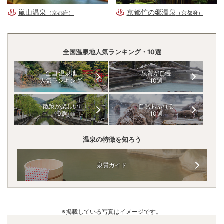
嵐山温泉
京都竹の郷温泉
（京都府）
（京都府）
全国温泉地人気ランキング・10選
全国 温泉地
泉質が自慢
人気ランキング
10選
散策が楽しい
自然あふれる
10選
10選
温泉の特徴を知ろう
泉質ガイド
※掲載している写真はイメージです。