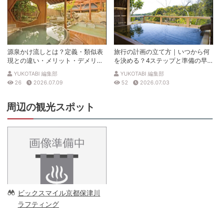
源泉かけ流しとは？定義・類似表
旅行の計画の立て方｜いつから何
現との違い・メリット・デメリッ
を決める？4ステップと準備の早
トを解説
見表
YUKOTABI 編集部
YUKOTABI 編集部
26
2026.07.09
52
2026.07.03
周辺の観光スポット
ビックスマイル京都保津川
ラフティング