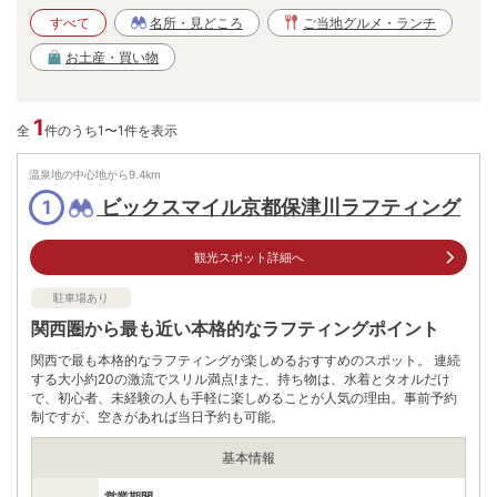
すべて
名所・見どころ
ご当地グルメ・ランチ
お土産・買い物
1
全
件のうち1〜1件を表示
温泉地の中心地から
9.4
km
ビックスマイル京都保津川ラフティング
1
観光スポット詳細へ
駐車場あり
関西圏から最も近い本格的なラフティングポイント
関西で最も本格的なラフティングが楽しめるおすすめのスポット。 連続
する大小約20の激流でスリル満点!また、持ち物は、水着とタオルだけ
で、初心者、未経験の人も手軽に楽しめることが人気の理由。事前予約
制ですが、空きがあれば当日予約も可能。
基本情報
営業期間