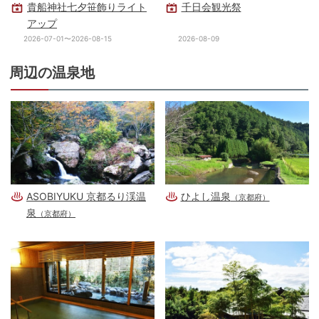
貴船神社七夕笹飾りライト
千日会観光祭
アップ
2026-07-01〜2026-08-15
2026-08-09
周辺の温泉地
ASOBIYUKU 京都るり渓温
ひよし温泉
（京都府）
泉
（京都府）