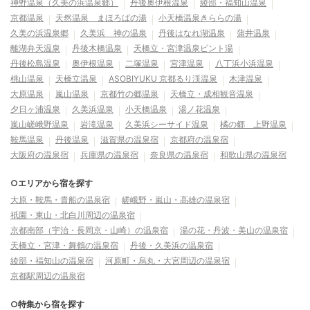
神野温泉（久美の浜温泉郷）
丹後奥伊根温泉
綾部・福知山温泉
京都温泉
天然温泉 まほろばの湯
小天橋温泉きららの湯
久美の浜温泉郷
久美浜 神の温泉
丹後はなれ湖温泉
蒲井温泉
離湖弁天温泉
丹後木橋温泉
天橋立・宮津温泉ピント湯
丹後松島温泉
奥伊根温泉
二塚温泉
宮津温泉
八丁浜小浜温泉
桃山温泉
天橋立温泉
ASOBIYUKU 京都るり渓温泉
木津温泉
大原温泉
嵐山温泉
京都竹の郷温泉
天橋立・成相観音温泉
夕日ヶ浦温泉
久美浜温泉
小天橋温泉
湯ノ花温泉
嵐山嵯峨野温泉
岩滝温泉
久美浜シーサイド温泉
橘の郷 上野温泉
鞍馬温泉
丹後温泉
滋賀県の温泉宿
京都府の温泉宿
大阪府の温泉宿
兵庫県の温泉宿
奈良県の温泉宿
和歌山県の温泉宿
○エリアから宿を探す
大原・鞍馬・貴船の温泉宿
嵯峨野・嵐山・高雄の温泉宿
祇園・東山・北白川周辺の温泉宿
京都南部（宇治・長岡京・山崎）の温泉宿
湯の花・丹波・美山の温泉宿
天橋立・宮津・舞鶴の温泉宿
丹後・久美浜の温泉宿
綾部・福知山の温泉宿
河原町・烏丸・大宮周辺の温泉宿
京都駅周辺の温泉宿
○特集から宿を探す