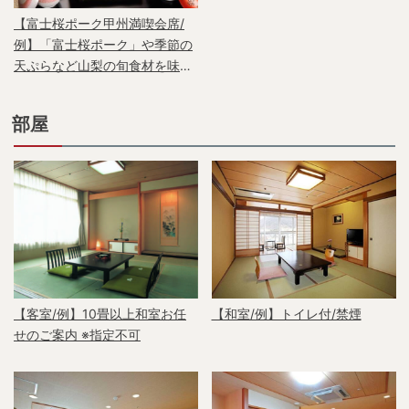
【富士桜ポーク甲州満喫会席/
例】「富士桜ポーク」や季節の
天ぷらなど山梨の旬食材を味わ
うグレードアッププラン
部屋
【客室/例】10畳以上和室お任
【和室/例】トイレ付/禁煙
せのご案内 ※指定不可