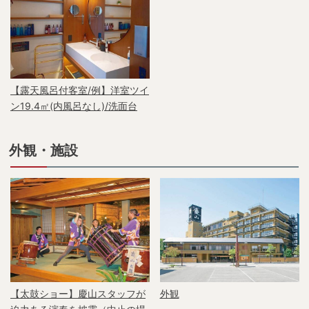
【露天風呂付客室/例】洋室ツイ
ン19.4㎡(内風呂なし)/洗面台
外観・施設
【太鼓ショー】慶山スタッフが
外観