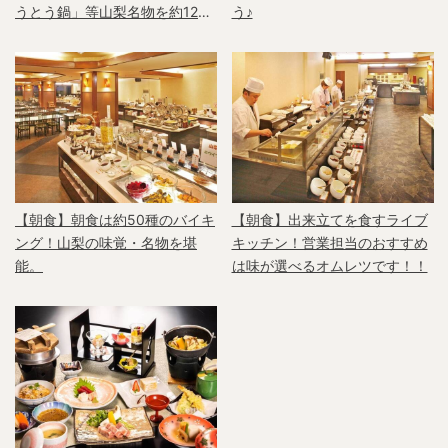
うとう鍋」等山梨名物を約12品
う♪
の会席。
【朝食】朝食は約50種のバイキ
【朝食】出来立てを食すライブ
ング！山梨の味覚・名物を堪
キッチン！営業担当のおすすめ
能。
は味が選べるオムレツです！！