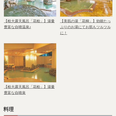
【桧大露天風呂「花桧」】湯量
【美肌の湯「花桐」】効能たっ
豊富な自噴温泉♪
ぷりのお湯にてお肌もツルツル
に！
【桧大露天風呂「花桧」】湯量
豊富な自噴泉
料理