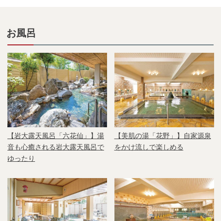
お風呂
【岩大露天風呂「六花仙」】湯
【美肌の湯「花野」】自家源泉
音も心癒される岩大露天風呂で
をかけ流しで楽しめる
ゆったり