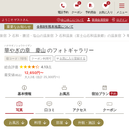
0
0
メ
メニュー
電話予約
クーポン
予約照会
お気に入り
ニ
ュ
ようこそ ゲストさん
ゆこゆこについて
新規会員登録
ログイン
ー
重要なお知らせ
令和8年熊本地震について
を
開
泉宿
石和・勝沼・塩山の温泉宿
石和温泉（富士山石和温泉郷）の温泉宿
く
ハナヤギノショウケイザン
華やぎの章 慶山
のフォトギャラリー
お気に入り登録する
宿コード :
1515
クーポン利用可
4.13
点
総合評価
12,650円〜
最安値
(税込)
大人2名 (合計 25,300円〜)
基本情報
お風呂
宿泊プラン
予約
写真
口コミ
アクセス
クーポン
お風呂
料理
部屋
外観・施設