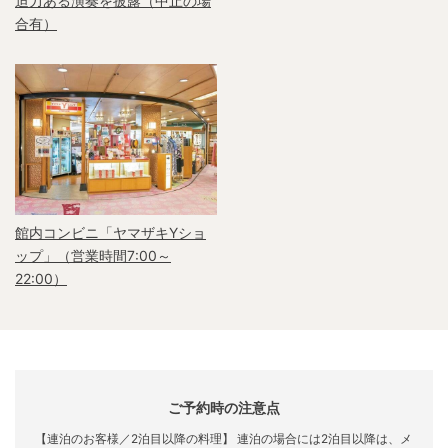
迫力ある演奏を披露（中止の場
合有）
館内コンビニ「ヤマザキYショ
ップ」（営業時間7:00～
22:00）
ご予約時の注意点
【連泊のお客様／2泊目以降の料理】 連泊の場合には2泊目以降は、メ