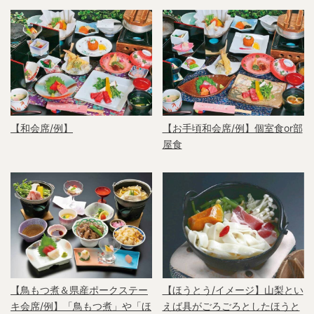
【和会席/例】
【お手頃和会席/例】個室食or部
屋食
【鳥もつ煮＆県産ポークステー
【ほうとう/イメージ】山梨とい
キ会席/例】「鳥もつ煮」や「ほ
えば具がごろごろとしたほうと