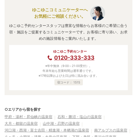
ゆこゆこコミュニケーターへ
お気軽にご相談ください。
ゆこゆこ予約センタースタッフは豊富な情報からお客様のご希望に合う
宿・施設をご提案するコミュニケーターです。お客様に寄り添い、お求
めの施設情報をご案内いたします。
ゆこゆこ予約センター
0120-333-333
※年中無休（9:00～21:00受付）。
年末年始も営業時間は通常通りです。
※17時以降および土日は特に混み合います。
宿コード：
1515
○エリアから宿を探す
甲府・湯村・昇仙峡の温泉宿
石和・勝沼・塩山の温泉宿
大月・都留の温泉宿
山中湖・忍野の温泉宿
河口湖・西湖・富士吉田・精進湖・本栖湖の温泉宿
南アルプスの温泉宿
八ヶ岳・小淵沢・清里・大泉の温泉宿
下部・身延・早川の温泉宿