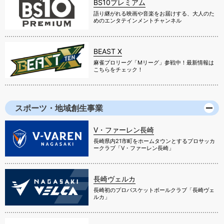
BS10プレミアム
語り継がれる映画や音楽をお届けする、大人のた
めのエンタテインメントチャンネル
BEAST X
麻雀プロリーグ「Mリーグ」参戦中！最新情報は
こちらをチェック！
スポーツ・地域創生事業
V・ファーレン長崎
長崎県内21市町をホームタウンとするプロサッカ
ークラブ「V・ファーレン長崎」
長崎ヴェルカ
長崎初のプロバスケットボールクラブ「長崎ヴェ
ルカ」