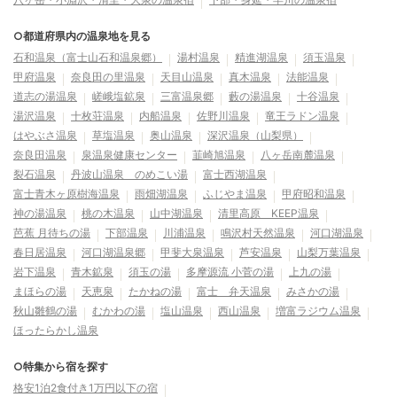
○都道府県内の温泉地を見る
石和温泉（富士山石和温泉郷）
湯村温泉
精進湖温泉
須玉温泉
甲府温泉
奈良田の里温泉
天目山温泉
真木温泉
法能温泉
道志の湯温泉
嵯峨塩鉱泉
三富温泉郷
藪の湯温泉
十谷温泉
湯沢温泉
十枚荘温泉
内船温泉
佐野川温泉
竜王ラドン温泉
はやぶさ温泉
草塩温泉
奥山温泉
深沢温泉（山梨県）
奈良田温泉
泉温泉健康センター
韮崎旭温泉
八ヶ岳南麓温泉
裂石温泉
丹波山温泉 のめこい湯
富士西湖温泉
富士青木ヶ原樹海温泉
雨畑湖温泉
ふじやま温泉
甲府昭和温泉
神の湯温泉
桃の木温泉
山中湖温泉
清里高原 KEEP温泉
芭蕉 月待ちの湯
下部温泉
川浦温泉
鳴沢村天然温泉
河口湖温泉
春日居温泉
河口湖温泉郷
甲斐大泉温泉
芦安温泉
山梨万葉温泉
岩下温泉
青木鉱泉
須玉の湯
多摩源流 小菅の湯
上九の湯
まほらの湯
天恵泉
たかねの湯
富士 弁天温泉
みさかの湯
秋山雛鶴の湯
むかわの湯
塩山温泉
西山温泉
増富ラジウム温泉
ほったらかし温泉
○特集から宿を探す
格安1泊2食付き1万円以下の宿