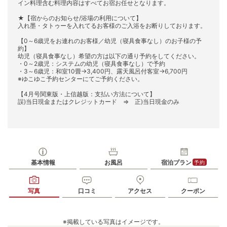
イン料理含む料理内容はすべてお宿お任せとなります。
★【宿からのお知らせ/浴場の利用について】
入れ墨・タトゥーを入れてるお客様のご入浴をお断りしております。
【0～6歳児をお連れのお客様／幼児（寝具食事なし）のお子様の予
約】
幼児（寝具食事なし）希望の方は以下の通り予約をしてください。
・0～2歳児：システムの幼児（寝具食事なし）で予約
・3～6歳児：和室10畳→3,400円、露天風呂付客室→6,700円
※ゆこゆこ予約センターにてご予約ください。
【4月号関東版・上信越版：支払い方法について】
誤)当日現金またはクレジットカード ⇒ 正)当日現金のみ
基本情報
お風呂
宿泊プラン
予約
写真
口コミ
アクセス
クーポン
※掲載している写真はイメージです。