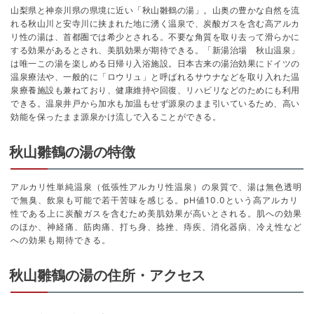
山梨県と神奈川県の県境に近い「秋山雛鶴の湯」。山奥の豊かな自然を流
れる秋山川と安寺川に挟まれた地に湧く温泉で、炭酸ガスを含む高アルカ
リ性の湯は、首都圏では希少とされる。不要な角質を取り去って滑らかに
する効果があるとされ、美肌効果が期待できる。「新湯治場 秋山温泉」
は唯一この湯を楽しめる日帰り入浴施設。日本古来の湯治効果にドイツの
温泉療法や、一般的に「ロウリュ」と呼ばれるサウナなどを取り入れた温
泉療養施設も兼ねており、健康維持や回復、リハビリなどのためにも利用
できる。温泉井戸から加水も加温もせず源泉のまま引いているため、高い
効能を保ったまま源泉かけ流しで入ることができる。
秋山雛鶴の湯の特徴
アルカリ性単純温泉（低張性アルカリ性温泉）の泉質で、湯は無色透明
で無臭、飲泉も可能で若干苦味を感じる。pH値10.0という高アルカリ
性である上に炭酸ガスを含むため美肌効果が高いとされる。肌への効果
のほか、神経痛、筋肉痛、打ち身、捻挫、痔疾、消化器病、冷え性など
への効果も期待できる。
秋山雛鶴の湯の住所・アクセス