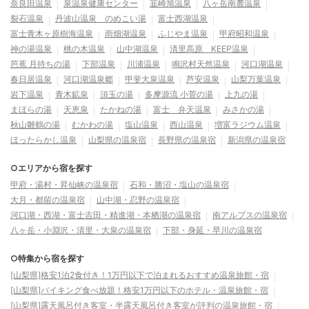
奈良田温泉
泉温泉健康センター
韮崎旭温泉
八ヶ岳南麓温泉
裂石温泉
丹波山温泉 のめこい湯
富士西湖温泉
富士青木ヶ原樹海温泉
雨畑湖温泉
ふじやま温泉
甲府昭和温泉
神の湯温泉
桃の木温泉
山中湖温泉
清里高原 KEEP温泉
芭蕉 月待ちの湯
下部温泉
川浦温泉
鳴沢村天然温泉
河口湖温泉
春日居温泉
河口湖温泉郷
甲斐大泉温泉
芦安温泉
山梨万葉温泉
岩下温泉
青木鉱泉
須玉の湯
多摩源流 小菅の湯
上九の湯
まほらの湯
天恵泉
たかねの湯
富士 弁天温泉
みさかの湯
秋山雛鶴の湯
むかわの湯
塩山温泉
西山温泉
増富ラジウム温泉
ほったらかし温泉
山梨県の温泉宿
長野県の温泉宿
新潟県の温泉宿
○エリアから宿を探す
甲府・湯村・昇仙峡の温泉宿
石和・勝沼・塩山の温泉宿
大月・都留の温泉宿
山中湖・忍野の温泉宿
河口湖・西湖・富士吉田・精進湖・本栖湖の温泉宿
南アルプスの温泉宿
八ヶ岳・小淵沢・清里・大泉の温泉宿
下部・身延・早川の温泉宿
○特集から宿を探す
[山梨県]格安1泊2食付き！1万円以下で泊まれるおすすめ温泉旅館・宿
[山梨県]バイキング食べ放題！格安1万円以下のホテル・温泉旅館・宿
[山梨県]露天風呂付き客室・半露天風呂付き客室が評判の温泉旅館・宿