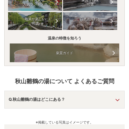
人気ランキング
10選
散策が楽しい
自然あふれる
10選
10選
温泉の特徴を知ろう
泉質ガイド
秋山雛鶴の湯
について よくあるご質問
Q.秋山雛鶴の湯はどこにある？
A.
秋山雛鶴の湯
は、
山梨県上野原市秋山
にあります。
車でお越しの方は、上野原ICから車で約10分。
※掲載している写真はイメージです。
電車でお越しの方は、上野原駅からバスで約10分。