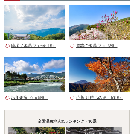
陣場ノ湯温泉
道志の湯温泉
（神奈川県）
（山梨県）
塩川鉱泉
芭蕉 月待ちの湯
（神奈川県）
（山梨県）
全国温泉地人気ランキング・10選
全国 温泉地
泉質が自慢