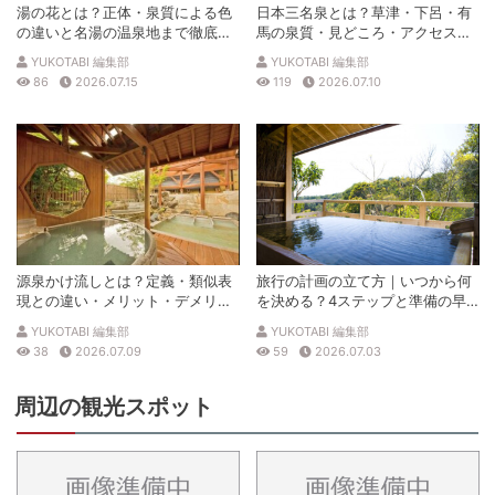
湯の花とは？正体・泉質による色
日本三名泉とは？草津・下呂・有
の違いと名湯の温泉地まで徹底解
馬の泉質・見どころ・アクセスを
説
徹底解説
YUKOTABI 編集部
YUKOTABI 編集部
86
2026.07.15
119
2026.07.10
源泉かけ流しとは？定義・類似表
旅行の計画の立て方｜いつから何
現との違い・メリット・デメリッ
を決める？4ステップと準備の早
トを解説
見表
YUKOTABI 編集部
YUKOTABI 編集部
38
2026.07.09
59
2026.07.03
周辺の観光スポット