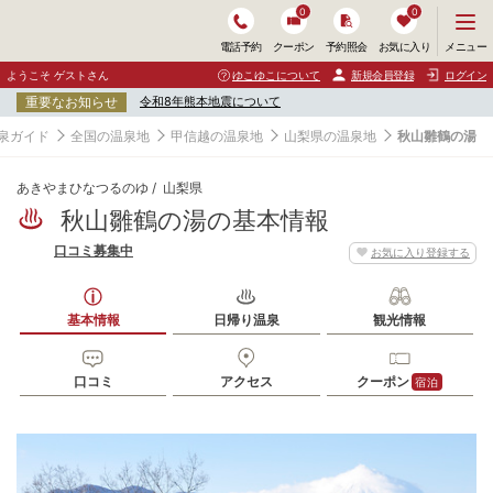
0
0
メ
メニュー
電話予約
クーポン
予約照会
お気に入り
ニ
ュ
ようこそ ゲストさん
ゆこゆこについて
新規会員登録
ログイン
ー
重要なお知らせ
令和8年熊本地震について
を
開
泉ガイド
全国の温泉地
甲信越の温泉地
山梨県の温泉地
秋山雛鶴の湯
く
あきやまひなつるのゆ
山梨県
秋山雛鶴の湯の基本情報
口コミ募集中
お気に入り登録する
基本情報
日帰り温泉
観光情報
口コミ
アクセス
クーポン
宿泊