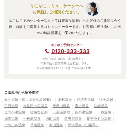
秋山雛鶴の湯
のアクセス情報の詳細は
こちら
。
ゆこゆこコミュニケーターへ
お気軽にご相談ください。
ゆこゆこ予約センタースタッフは豊富な情報からお客様のご希望に合う
宿・施設をご提案するコミュニケーターです。お客様に寄り添い、お求
めの施設情報をご案内いたします。
ゆこゆこ予約センター
0120-333-333
※年中無休（9:00～21:00受付）。
年末年始も営業時間は通常通りです。
※17時以降および土日は特に混み合います。
○温泉地から宿を探す
石和温泉（富士山石和温泉郷）
湯村温泉
精進湖温泉
須玉温泉
甲府温泉
奈良田の里温泉
天目山温泉
真木温泉
法能温泉
道志の湯温泉
嵯峨塩鉱泉
三富温泉郷
藪の湯温泉
十谷温泉
湯沢温泉
十枚荘温泉
内船温泉
佐野川温泉
竜王ラドン温泉
はやぶさ温泉
草塩温泉
奥山温泉
深沢温泉（山梨県）