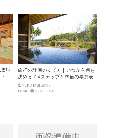
似表現
旅行の計画の立て方｜いつから何を
ットを
決める？4ステップと準備の早見表
YUKOTABI 編集部
48
2026.07.03