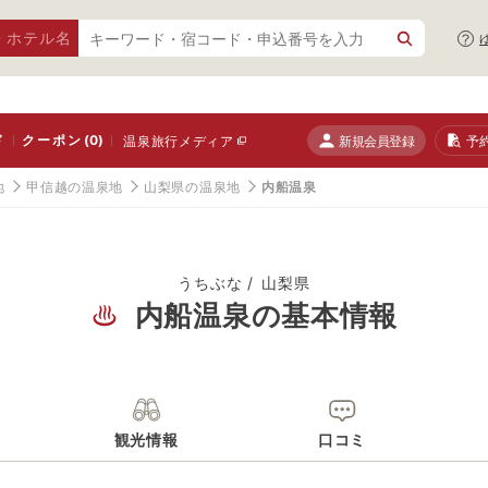
・ホテル名
ド
クーポン
(0)
新規会員登録
予
温泉旅行メディア
地
甲信越の温泉地
山梨県の温泉地
内船温泉
うちぶな
山梨県
内船温泉の基本情報
観光情報
口コミ