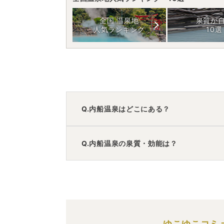
全国 温泉地
泉質が
人気ランキング
10選
Q.内船温泉はどこにある？
A.
内船温泉
は、
山梨県南巨摩郡南部町本郷
Q.内船温泉の泉質・効能は？
車でお越しの方は、清水ICから車で約5
電車でお越しの方は、内船駅から徒歩で
内船温泉
のアクセス情報の詳細は
こちら
A.
泉質は
単純温泉
などで、効能は
神経痛、
ゆこゆこコミ