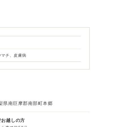
ウマチ、皮膚病
梨県南巨摩郡南部町本郷
でお越しの方