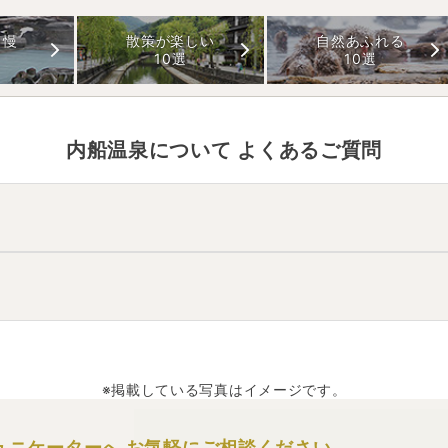
自慢
散策が楽しい
自然あふれる
10選
10選
内船温泉
について よくあるご質問
にあります。
0分。
約15分。
。
リウマチ、皮膚病
などと言われています。
※掲載している写真はイメージです。
ュニケーターへ
お気軽にご相談ください。