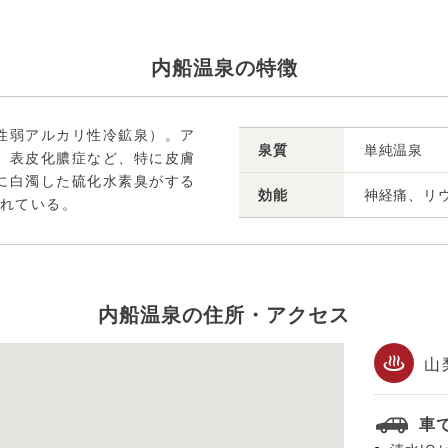
内船温泉の特徴
性弱アルカリ性冷鉱泉）。ア
泉質
単純温泉
、表皮化膿症など、特に皮膚
に白濁した硫化水素臭がする
効能
神経痛、リ
されている。
内船温泉の住所・アクセス
山
車