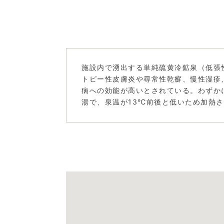
施設内で湧出する単純硫黄冷鉱泉（低張
トピー性皮膚炎や尋常性乾癬、慢性湿疹
病への効能が高いとされている。わずか
湯で、泉温が13℃前後と低いため加熱