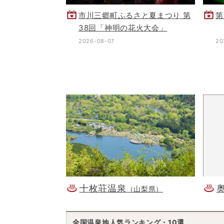
市川三郷町ふるさと夏まつり 第
第
38回「神明の花火大会」
2026-08-07
20
十枚荘温泉
（山梨県）
全国温泉地人気ランキング・10選