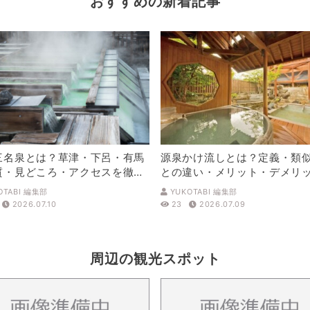
おすすめの新着記事
三名泉とは？草津・下呂・有馬
源泉かけ流しとは？定義・類
質・見どころ・アクセスを徹底
との違い・メリット・デメリ
解説
OTABI 編集部
YUKOTABI 編集部
2026.07.10
23
2026.07.09
周辺の観光スポット