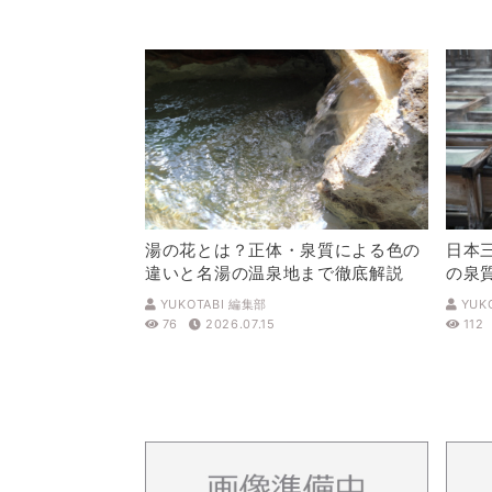
湯の花とは？正体・泉質による色の
日本
違いと名湯の温泉地まで徹底解説
の泉
解説
YUKOTABI 編集部
YUK
76
2026.07.15
112