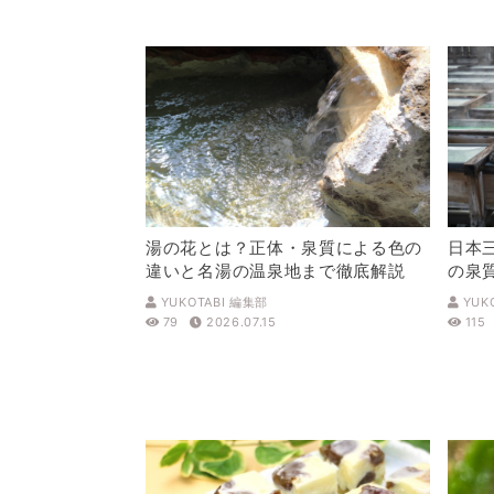
湯の花とは？正体・泉質による色の
日本
違いと名湯の温泉地まで徹底解説
の泉
解説
YUKOTABI 編集部
YUK
79
2026.07.15
115