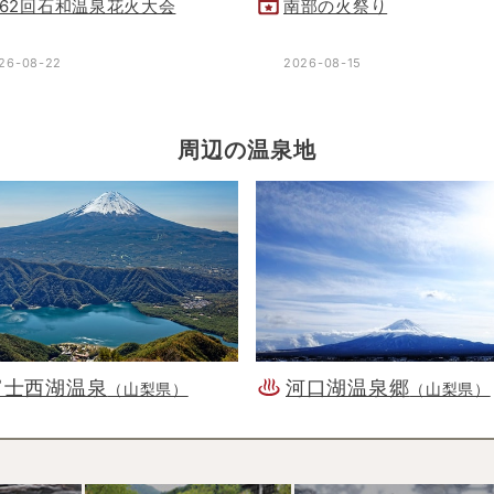
62回石和温泉花火大会
南部の火祭り
26-08-22
2026-08-15
周辺の温泉地
富士西湖温泉
河口湖温泉郷
（山梨県）
（山梨県）