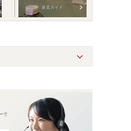
泉質ガイド
ーで