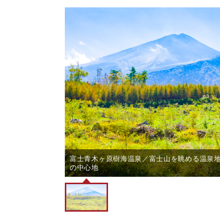
富士青木ヶ原樹海温泉／富士山を眺める温泉
の中心地