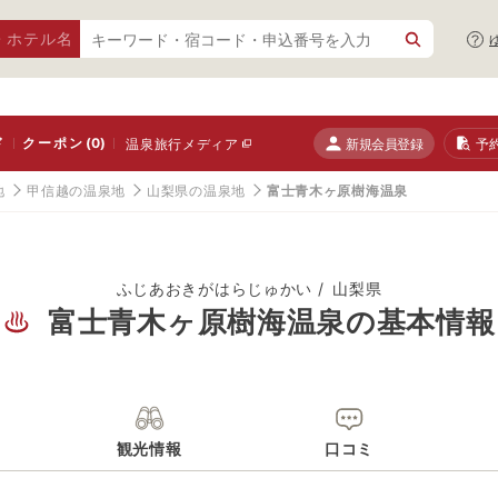
・ホテル名
ド
クーポン
(0)
新規会員登録
予
温泉旅行メディア
地
甲信越の温泉地
山梨県の温泉地
富士青木ヶ原樹海温泉
ふじあおきがはらじゅかい
山梨県
富士青木ヶ原樹海温泉の基本情報
観光情報
口コミ