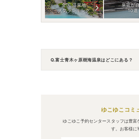
全国 温泉地
泉質が
人気ランキング
10選
Q.富士青木ヶ原樹海温泉はどこにある？
A.
富士青木ヶ原樹海温泉
は、
山梨県山梨県
車でお越しの方は、河口湖ICから車で約
電車でお越しの方は、河口湖駅からバス
富士青木ヶ原樹海温泉
のアクセス情報の
ゆこゆこコミ
ゆこゆこ予約センタースタッフは豊富
す。お客様に