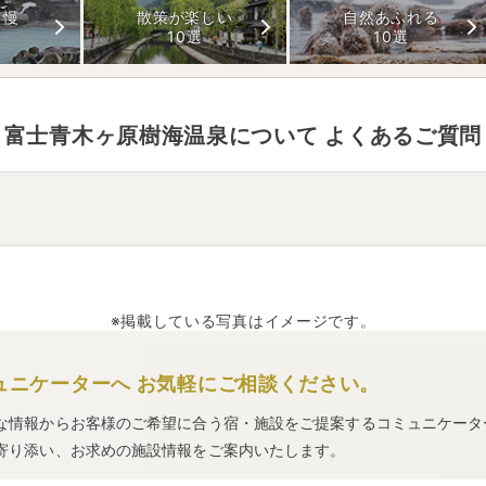
自慢
散策が楽しい
自然あふれる
10選
10選
富士青木ヶ原樹海温泉
について よくあるご質問
鳴沢村
にあります。
10分。
で約20分。
※掲載している写真はイメージです。
詳細は
こちら
。
ュニケーターへ
お気軽にご相談ください。
な情報からお客様のご希望に合う宿・施設をご提案するコミュニケータ
寄り添い、お求めの施設情報をご案内いたします。