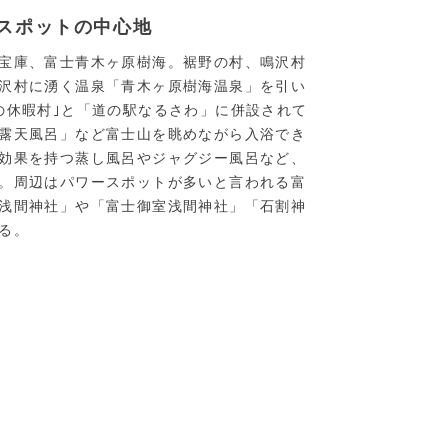
スポットの中心地
宝庫、富士青木ヶ原樹海。裾野の村、鳴沢村
沢村に湧く温泉「青木ヶ原樹海温泉」を引い
の休暇村｣と「道の駅なるさわ」に併設されて
露天風呂」など富士山を眺めながら入浴でき
効果を持つ蒸し風呂やジャグジー風呂など、
。周辺はパワースポットが多いと言われる富
浅間神社」や「富士御室浅間神社」「石割神
る。