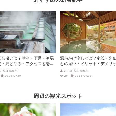
三名泉とは？草津・下呂・有馬
源泉かけ流しとは？定義・類
質・見どころ・アクセスを徹底
との違い・メリット・デメリ
解説
OTABI 編集部
YUKOTABI 編集部
2026.07.10
25
2026.07.09
周辺の観光スポット