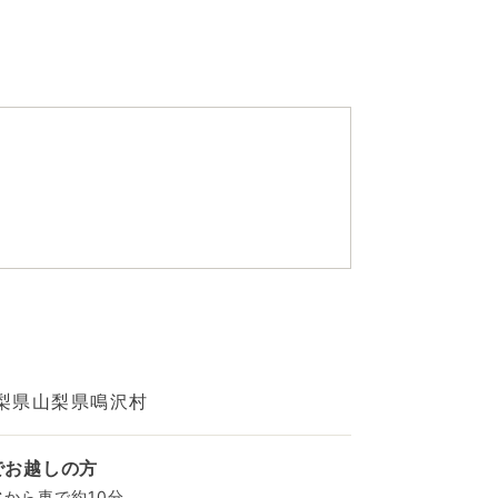
梨県山梨県鳴沢村
でお越しの方
Cから車で約10分