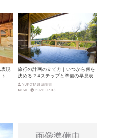
似表現
旅行の計画の立て方｜いつから何を
ットを
決める？4ステップと準備の早見表
YUKOTABI 編集部
50
2026.07.03