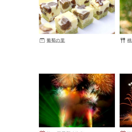
葡萄の里
桃