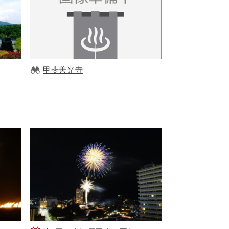
甲斐善光寺