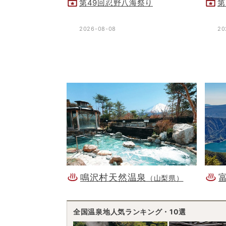
第49回忍野八海祭り
第
2026-08-08
20
鳴沢村天然温泉
（山梨県）
全国温泉地人気ランキング・10選