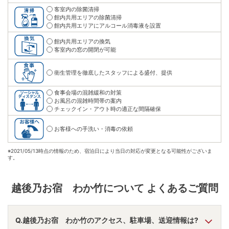
客室内の除菌清掃
館内共用エリアの除菌清掃
館内共用エリアにアルコール消毒液を設置
館内共用エリアの換気
客室内の窓の開閉が可能
衛生管理を徹底したスタッフによる盛付、提供
食事会場の混雑緩和の対策
お風呂の混雑時間帯の案内
チェックイン・アウト時の適正な間隔確保
お客様への手洗い・消毒の依頼
※
2021/05/13時点の情報のため、宿泊日により当日の対応が変更となる可能性がございま
す。
越後乃お宿 わか竹
について よくあるご質問
Q.越後乃お宿 わか竹のアクセス、駐車場、送迎情報は?