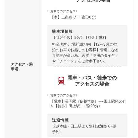
お車でのアクセス1
【車】三条燕IC---宿(30分)
駐車場情報
【収容台数】50台
【料金】無料
料金:無料、場所:敷地内 【12～3月ご宿
泊のお車でお越しのお客様】雪道になる
可能性が高い為、必ず「冬用のタイヤ」
や「チェーン」をご持参下さい。
アクセス・駐
車場
電車・バス・徒歩での
アクセスの場合
電車でのアクセス1
【電車】長岡駅（信越本線）---田上駅(45分)
＞【徒歩】田上駅---宿(20分)
送迎情報
信越本線・田上駅より無料送迎あり(要
予約)