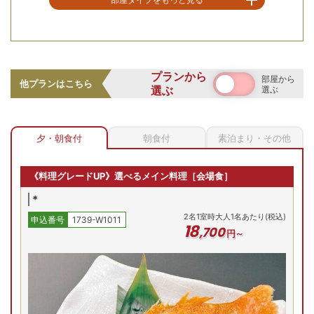
空室を表示
【お部屋タイプ】
和室
プランから
部屋から
お部屋の詳細を見る
他プランはこちら
選ぶ
選ぶ
8畳以上の落ち着いた純和風のお部屋をご用意。四季折々の
新館 和室(12畳 / 禁煙)
美しい日本庭園を眺めながら、心安らぐ静かなひとときをお
過ごしください。
【新館和室/例】12畳＋掘り
夕・朝食付
朝食付
素泊まり・その他
ごたつの広縁付の新館和室へ
2
名
1
室時大人1名あたり(税込)
ご案内
申込番号
1739-W1011
美肌豆乳鍋が選べる旬の会席
17
,
600
円～
《料理グレードUP》選べるメイン料理［会場食］
*
(土)
8/16(日)
8/17(月)
8/18(火)
8/19(水)
8/
2
名
1
室時大人1名あたり(税込)
申込番号
1739-W1011
18
,
700
円～
残り
2
室
残り
2
室
残り
2
室
残り
2
室
残
Previous
00
円
18,700
円
18,700
円
18,700
円
18,700
円
18,
合せ
予約
予約
予約
予約
プランの詳細を見る