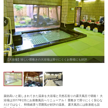
※全客室内Wi-Fi設置有
チェックイン15:00〜20:00
チェックアウト 〜10:00
【大浴場】珍しい畳敷きの大浴場は滑りにくくお客様にも好評
薬効高いと親しまれてきた温泉を大浴場と天然石造りの露天風呂で堪能！ 大
浴場は2017年2月にお座敷風呂へリニューアル！ 畳敷きで滑りにくく安心な
だけではなく、和情緒漂う雰囲気が好評の温泉。 露天風呂には飲泉処も設