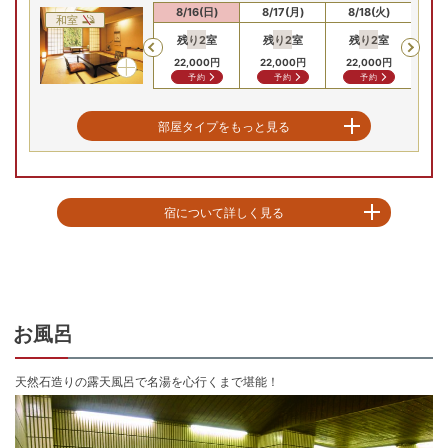
8/14(金)
8/15(土)
8/16(日)
8/17(月)
8/18(火)
8/
和室
残り
2
室
残り
2
室
残り
2
室
残
Previous
26,400
円
26,400
円
22,000
円
22,000
円
22,000
円
22
問合せ
問合せ
予約
予約
予約
新館 和室(12畳 / 喫煙)
部屋タイプをもっと見る
8/14(金)
8/15(土)
8/16(日)
8/17(月)
8/18(火)
8/
和室
残り
2
室
残り
2
室
残り
2
室
残
Previous
宿について詳しく見る
26,400
円
26,400
円
22,000
円
22,000
円
22,000
円
22
問合せ
問合せ
予約
予約
予約
【お風呂】

250年余年の歴史を持つほか、その効能の高さから「薬師の湯」としても知ら
れる。

当旅館の天然石を使った風流な露天風呂は、日本庭園と見事に調和してお
り、その伝統ある湯を単に堪能するでなく、湯に浸かる者にひとつ上の趣を
お風呂
添えてくれるでしょう。また、温泉は飲むことができ、糖尿病や肥満症に効
果があるという。

天然石造りの露天風呂で名湯を心行くまで堪能！
【お部屋】新館と本館のお部屋からお選びいただけます。

新館は本格的な数寄屋造りのお部屋で十二畳の本間と掘りゴタツ式の広縁。
