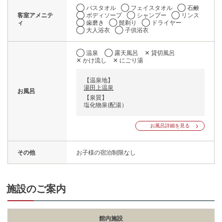
◯ バスタオル
◯ フェイスタオル
◯ 石鹸
客室アメニテ
◯ ボディソープ
◯ シャンプー
◯ リンス
ィ
◯ 歯磨き
◯ 髭剃り
◯ ドライヤー
◯ 大人浴衣
◯ 子供浴衣
◯ 温泉
◯ 露天風呂
✕ 貸切風呂
✕ かけ流し
✕ にごり湯
【温泉地】
湯田上温泉
お風呂
【泉質】
塩化物泉(配湯）
お風呂詳細を見る
その他
お子様の宿泊制限なし
施設のご案内
館内施設