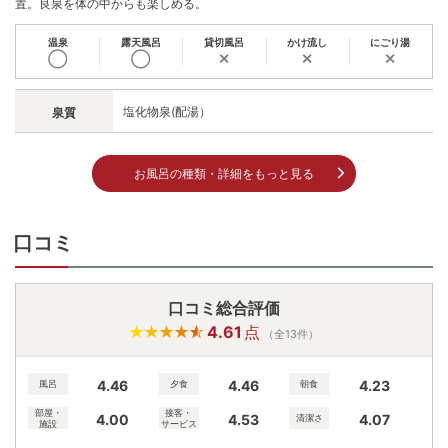
置。良泉を体の中からも楽しめる。
温泉
露天風呂
貸切風呂
かけ流し
にごり湯
◯
◯
✕
✕
✕
塩化物泉(配湯）
泉質
お風呂の種類・詳細をもっと見る
口コミ
口コミ総合評価
4.61
点
（全13件）
4.46
4.46
4.23
風呂
夕食
朝食
部屋・
接客・
4.00
4.53
4.07
清潔さ
施設
サービス