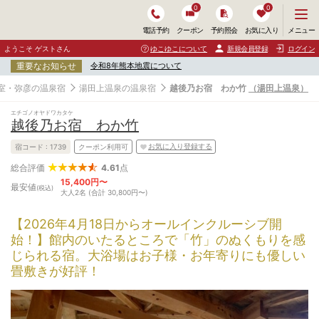
0
0
メ
メニュー
電話予約
クーポン
予約照会
お気に入り
ニ
ュ
ようこそ ゲストさん
ゆこゆこについて
新規会員登録
ログイン
ー
重要なお知らせ
令和8年熊本地震について
を
開
室・弥彦の温泉宿
湯田上温泉の温泉宿
越後乃お宿 わか竹
（湯田上温泉）
く
エチゴノオヤドワカタケ
越後乃お宿 わか竹
お気に入り登録する
宿コード :
1739
クーポン利用可
4.61
点
総合評価
15,400円〜
最安値
(税込)
大人2名 (合計 30,800円〜)
【2026年4月18日からオールインクルーシブ開
始！】館内のいたるところで「竹」のぬくもりを感
じられる宿。大浴場はお子様・お年寄りにも優しい
畳敷きが好評！