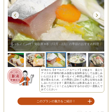
料理：秋鮭の朴葉焼き
選べるメイン付！旬会席 ※冬（12月～2月）の季節のおすすめ料理：鰤のみ
選
4/18から【オールインクルーシブ】が始まり、湯上り
ゆこゆこ
アイスや夕食時の飲み放題を追加料金なしでお楽しみ
新潟
いただけます！！選べるメイン料理は季節によって内
容が変わるため、どの季節に訪れても異なる味をお楽
営業担当
しみいただけます！露天風呂には飲泉もありました！
飲んでびっくり！どんな味がするのかぜひ一度飲んで
みてください♪
このプランの魅力をご紹介！