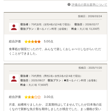
評価点の算出基準について
投稿日：
2026/03/24
宿泊者：
70代女性（女性4名の計4名で宿泊）
宿泊日：
2026/02/17
宿泊プラン：
選べるメイン料理［会場食］
料金：
大人1名
13,200
円
総合評価
5.00
点
食事処が個室だったので、みんなで楽しくおしゃべりしながらいただ
くことができました。
投稿日：
2025/11/20
宿泊者：
70代男性（男性2名+女性2名の計4名で宿泊）
宿泊日：
2025/09/27
宿泊プラン：
●選べるメイン料理［会場食］
料金：
大人1名
17,600
円
総合評価
3.00
点
片道、結構有りましたか、 正直期待はしてませんでしたが日本海の近
くなので新鮮な魚介類を期待しましたが残念でした、まっ価格が安い