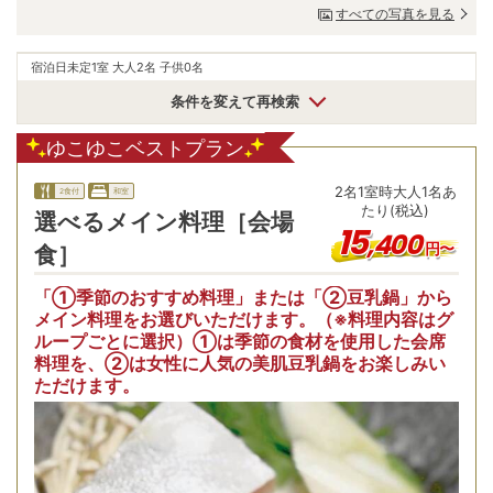
すべての写真を見る
宿泊日未定
1室 大人2名 子供0名
条件を変えて再検索
ゆこゆこベストプラン
2
名
1
室時
大人1名あ
2食付
和室
たり(税込)
選べるメイン料理［会場
15
,
400
円〜
食］
「①季節のおすすめ料理」または「②豆乳鍋」から
メイン料理をお選びいただけます。（※料理内容はグ
ループごとに選択）①は季節の食材を使用した会席
料理を、②は女性に人気の美肌豆乳鍋をお楽しみい
ただけます。