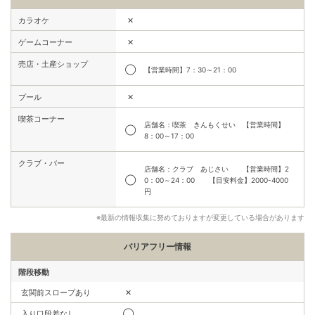
✕
カラオケ
✕
ゲームコーナー
売店・土産ショップ
◯
【営業時間】7：30～21：00
✕
プール
喫茶コーナー
店舗名：喫茶 きんもくせい 【営業時間】
◯
8：00～17：00
クラブ・バー
店舗名：クラブ あじさい 【営業時間】2
◯
0：00～24：00 【目安料金】2000-4000
円
※最新の情報収集に努めておりますが変更している場合があります
バリアフリー情報
階段移動
玄関前スロープあり
✕
入り口段差なし
◯