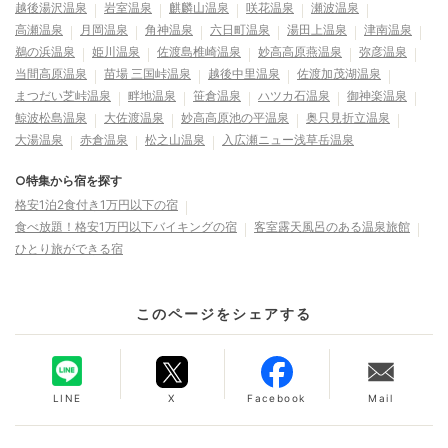
越後湯沢温泉
岩室温泉
麒麟山温泉
咲花温泉
瀬波温泉
高瀬温泉
月岡温泉
角神温泉
六日町温泉
湯田上温泉
津南温泉
鵜の浜温泉
姫川温泉
佐渡島椎崎温泉
妙高高原燕温泉
弥彦温泉
当間高原温泉
苗場 三国峠温泉
越後中里温泉
佐渡加茂湖温泉
まつだい芝峠温泉
畔地温泉
笹倉温泉
ハツカ石温泉
御神楽温泉
鯨波松島温泉
大佐渡温泉
妙高高原池の平温泉
奥只見折立温泉
大湯温泉
赤倉温泉
松之山温泉
入広瀬ニュー浅草岳温泉
○特集から宿を探す
格安1泊2食付き1万円以下の宿
食べ放題！格安1万円以下バイキングの宿
客室露天風呂のある温泉旅館
ひとり旅ができる宿
このページをシェアする
LINE
X
Facebook
Mail