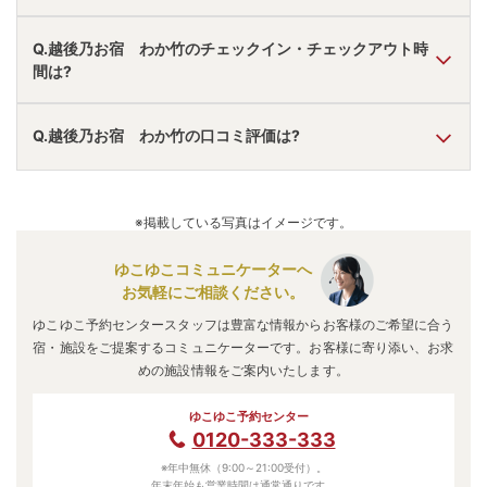
A.
車で三条燕ICより30分。
Q.越後乃お宿 わか竹のチェックイン・チェックアウト時
駐車場あり。
間は?
無料送迎あり。
アクセス情報の詳細は
こちら
。
A.
チェックインは
15:00
~
20:00
、チェックアウトは〜
10:00
Q.越後乃お宿 わか竹の口コミ評価は?
です。
※プランによって異なる場合があります。
A.
口コミ総合評価は
4.61
点で、
接客・サービス評価が最も高
いです。
※掲載している写真はイメージです。
口コミ情報の詳細は
こちら
。
ゆこゆこコミュニケーターへ
お気軽にご相談ください。
ゆこゆこ予約センタースタッフは豊富な情報からお客様のご希望に合う
宿・施設をご提案するコミュニケーターです。お客様に寄り添い、お求
めの施設情報をご案内いたします。
ゆこゆこ予約センター
0120-333-333
※年中無休（9:00～21:00受付）。
年末年始も営業時間は通常通りです。