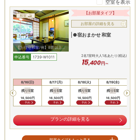
空室を表示
お子様も安心の珍しいお座敷風呂
【お部屋タイプ】
和室
お部屋の詳細を見る
●宿おまかせ 和室
【お任せ和室/例】8畳以上の
純和風な雰囲気
2
名
1
室時大人1名あたり(税込)
申込番号
1739-W1011
15
,
400
円～
大浴場の床は肌触りの良い畳敷き。滑りにくく、お子様から
(土)
8/16(日)
8/17(月)
8/18(火)
8/19(水)
8/
お年寄りまで安心して入浴できます。「薬師の湯」と呼ばれ
残り
5
室
残り
5
室
残り
5
室
残り
5
室
残
Previous
る名湯をご堪能ください。
00
円
16,500
円
16,500
円
16,500
円
16,500
円
16,
合せ
予約
予約
予約
予約
純和風の客室から望む美しい庭園
プランの詳細を見る
部屋タイプをもっと見る