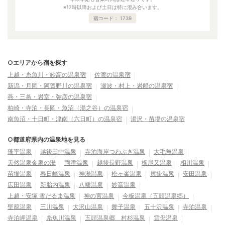
※17時以降および土日は特に混み合います。
宿コード：
1739
○エリアから宿を探す
上越・糸魚川・妙高の温泉宿
佐渡の温泉宿
新潟・月岡・阿賀野川の温泉宿
瀬波・村上・岩船の温泉宿
燕・三条・岩室・弥彦の温泉宿
柏崎・寺泊・長岡・魚沼（湯之谷）の温泉宿
南魚沼・十日町・津南（六日町）の温泉宿
湯沢・苗場の温泉宿
○都道府県内の温泉地を見る
蓬平温泉
越後田中温泉
寺泊海岸つわぶき温泉
大毛無温泉
天然温泉金泉の湯
両津温泉
越後長野温泉
栃尾又温泉
相川温泉
苗場温泉
春日崎温泉
神湯温泉
松ヶ峯温泉
貝掛温泉
安田温泉
広田温泉
新胎内温泉
八幡温泉
妙高温泉
上越・安塚 雪だるま温泉
神の宮温泉
今板温泉（五頭温泉郷）
聖籠温泉
三川温泉
大沢山温泉
舞子温泉
五十沢温泉
寺泊温泉
寺泊岬温泉
糸魚川温泉
五頭温泉郷 村杉温泉
雲母温泉