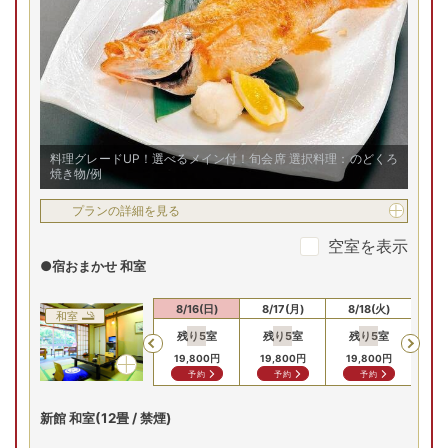
夕食は旬の食材を味わう会席料理。メインは、女性に人気の
空室を表示
美肌豆乳鍋や季節のおすすめ料理から選択可能。朝食も和食
膳か洋食膳を選べます。
【お部屋タイプ】
和室
お部屋の詳細を見る
新館 和室(12畳 / 喫煙)
料理グレードUP！選べるメイン付！旬会席 選択料理：のどくろ
焼き物/例
【新館和室/例】12畳＋掘り
ごたつの広縁付の新館和室へ
プランの詳細を見る
2
名
1
室時大人1名あたり(税込)
ご案内
申込番号
1739-W1011
17
,
600
円～
空室を表示
●宿おまかせ 和室
(土)
8/16(日)
8/17(月)
8/18(火)
8/19(水)
8/
8/14(金)
8/15(土)
8/16(日)
8/17(月)
8/18(火)
8/
和室
残り
2
室
残り
2
室
残り
2
室
残り
2
室
残
Previous
残り
5
室
残り
5
室
残り
5
室
残
Previous
00
円
18,700
円
18,700
円
18,700
円
18,700
円
18,
24,200
円
24,200
円
19,800
円
19,800
円
19,800
円
19
合せ
予約
予約
予約
予約
問合せ
問合せ
予約
予約
予約
プランの詳細を見る
新館 和室(12畳 / 禁煙)