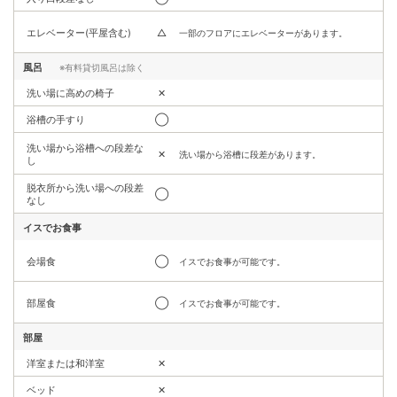
エレベーター(平屋含む)
△
一部のフロアにエレベーターがあります。
風呂
※有料貸切風呂は除く
洗い場に高めの椅子
✕
浴槽の手すり
◯
洗い場から浴槽への段差な
✕
洗い場から浴槽に段差があります。
し
脱衣所から洗い場への段差
◯
なし
イスでお食事
会場食
◯
イスでお食事が可能です。
部屋食
◯
イスでお食事が可能です。
部屋
洋室または和洋室
✕
ベッド
✕