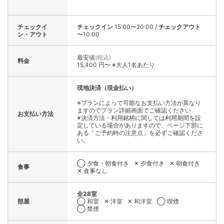
チェックイ
チェックイン
15:00〜20:00
/
チェックアウト
ン・アウト
〜10:00
最安値
(税込)
料金
15,400 円〜 ※大人1名あたり
現地決済（現金払い）
※プランによって可能なお支払い方法が異なり
ますのでプラン詳細画面でご確認ください
お支払い方法
※決済方法・利用銘柄に関しては利用期間を設
定している場合がありますので、ページ下部に
ある「ご予約時の注意点」を必ずご確認くださ
い。
◯ 夕食・朝食付き
✕ 夕食付き
✕ 朝食付き
食事
✕ 食事なし
全28室
部屋
◯ 和室
✕ 洋室
✕ 和洋室
◯ 喫煙
◯ 禁煙